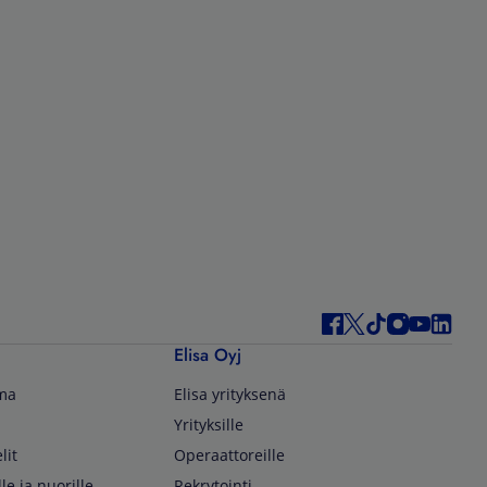
Elisa Oyj
lma
Elisa yrityksenä
Yrityksille
lit
Operaattoreille
lle ja nuorille
Rekrytointi