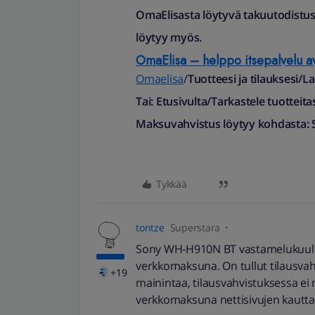
OmaElisasta löytyvä takuutodistus
löytyy myös.
OmaElisa – helppo itsepalvelu a
Omaelisa
/
Tuotteesi ja tilauksesi/L
Tai: Etusivulta/Tarkastele tuotteita
Maksuvahvistus löytyy kohdasta: 
Tykkää
tontze
Superstara
Sony WH-H910N BT vastamelukuuloke
verkkomaksuna. On tullut tilausvah
+19
mainintaa, tilausvahvistuksessa ei 
verkkomaksuna nettisivujen kautta.