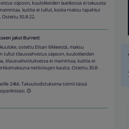
vistus säpoon, kuulokkeiden laatikossa ei takuusta
mainintaa, kuittia ei tullut, koska maksu tapahtui
 Ostettu 30.8-22.
seen jakoi
Burnett
loke, ostettu Elisan liikkeestä, maksu
tullut tilausvahvistus säpoon, kuulokkeiden
a, tilausvahvistuksessa ei mainintaa, kuittia ei
erkkomaksuna nettisivujen kautta. Ostettu 30.8-
eille 24kk. Takuutodistuksena toimii tässä
kopankistasi. 😊