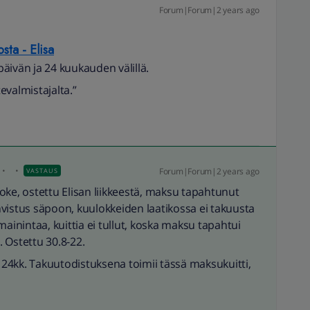
Forum|Forum|2 years ago
osta - Elisa
äivän ja 24 kuukauden välillä.
evalmistajalta.”
Forum|Forum|2 years ago
VASTAUS
, ostettu Elisan liikkeestä, maksu tapahtunut
vistus säpoon, kuulokkeiden laatikossa ei takuusta
mainintaa, kuittia ei tullut, koska maksu tapahtui
 Ostettu 30.8-22.
e 24kk. Takuutodistuksena toimii tässä maksukuitti,