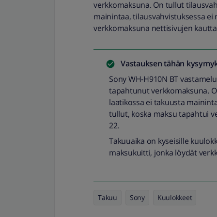
verkkomaksuna. On tullut tilausvah
mainintaa, tilausvahvistuksessa ei 
verkkomaksuna nettisivujen kautta.
Vastauksen tähän kysymyk
Sony WH-H910N BT vastamelukuu
tapahtunut verkkomaksuna. On 
laatikossa ei takuusta maininta
tullut, koska maksu tapahtui v
22.
Takuuaika on kyseisille kuulokk
maksukuitti, jonka löydät verk
Takuu
Sony
Kuulokkeet