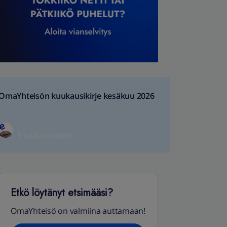
OmaYhteisön kuukausikirje kesäkuu 2026
1 kuukausi sitten
Etkö löytänyt etsimääsi?
OmaYhteisö on valmiina auttamaan!