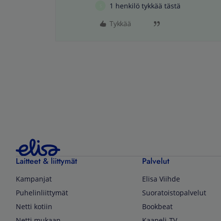
1 henkilö tykkää tästä
S
Tykkää
Laitteet & liittymät
Palvelut
Kampanjat
Elisa Viihde
Puhelinliittymät
Suoratoistopalvelut
Netti kotiin
Bookbeat
Netti mukaan
Kaapeli-TV