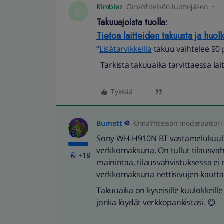
Kimblez
OmaYhteisön luottojäsen
K
Takuuajoista tuolla:
Tietoa laitteiden takuusta ja huoll
“
Lisätarvikkeilla
takuu vaihtelee 90 p
Tarkista takuuaika tarvittaessa lait
Tykkää
Burnett
OmaYhteisön moderaattori
Sony WH-H910N BT vastamelukuuloke
verkkomaksuna. On tullut tilausvah
+18
mainintaa, tilausvahvistuksessa ei 
verkkomaksuna nettisivujen kautta.
Takuuaika on kyseisille kuulokkeill
jonka löydät verkkopankistasi. 😊