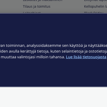
Tilaus ja toimitus
Kellopuhelin l
Laiteohjeet
Black Friday
Asiakaspalvelun yhteystiedot
Huippuetuja El
Soita Omagurulle
OmaYhteisö
Myymälät ja myyntipisteet
van toiminnan, analysoidaksemme sen käyttöä ja näyttääk
Kuuluvuuskartta
iden avulla kerättyjä tietoja, kuten selaintietoja ja ostotieto
Asiakastiedotteet
uuttaa valintojasi milloin tahansa.
Lue lisää tietosuojasta 
t
OmaElisa-sovellus
järjestelmä
Kirjaudu sähköpostiin
et © 2026 Elisa Oyj.