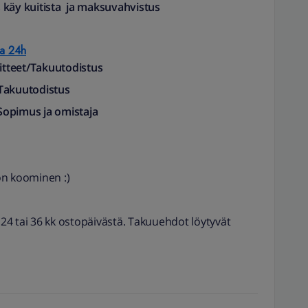
 käy kuitista ja maksuvahvistus
na 24h
aitteet/Takuutodistus
t/Takuutodistus
Sopimus ja omistaja
on koominen :)
, 24 tai 36 kk ostopäivästä. Takuuehdot löytyvät