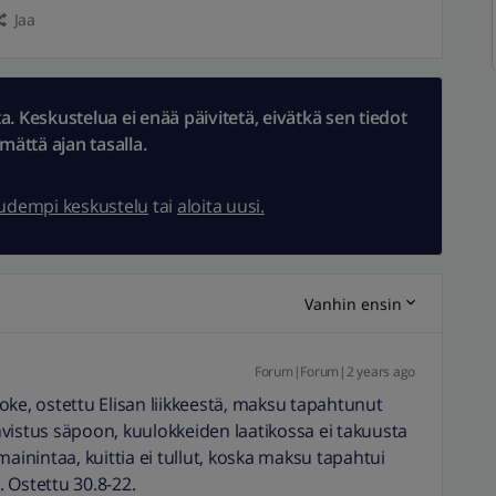
Jaa
 Keskustelua ei enää päivitetä, eivätkä sen tiedot
ämättä ajan tasalla.
uudempi keskustelu
tai
aloita uusi.
Vanhin ensin
Forum|Forum|2 years ago
, ostettu Elisan liikkeestä, maksu tapahtunut
vistus säpoon, kuulokkeiden laatikossa ei takuusta
mainintaa, kuittia ei tullut, koska maksu tapahtui
 Ostettu 30.8-22.