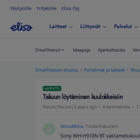
Yksityisille
Yrityksille
Elisa Oyj
Laitteet
Liittymät
Palvelut
OmaYhteisö
Ideapaja
Ajankohtaista
Vii
OmaYhteisön etusivu
Puhelimet ja laitteet
Muut
VASTATTU
Takuun löytäminen kuulokkeisiin
Forum|Forum|2 years ago
4 kommenttia
1
StiinaMiina
Tiedonhaluinen
S
Sony WH-H910N BT vastamelukuuloke