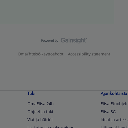
OmaYhteisö-käyttöehdot
Accessibility statement
Tuki
Ajankohtaista
OmaElisa 24h
Elisa Etuohje
Ohjeet ja tuki
Elisa 5G
Viat ja häiriöt
Ideat ja artikke
Laskutus ja maksaminen
Liittymät lapsi