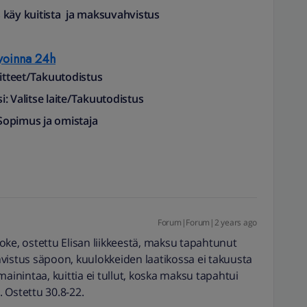
 käy kuitista ja maksuvahvistus
voinna 24h
aitteet/Takuutodistus
si: Valitse laite/Takuutodistus
Sopimus ja omistaja
Forum|Forum|2 years ago
, ostettu Elisan liikkeestä, maksu tapahtunut
vistus säpoon, kuulokkeiden laatikossa ei takuusta
mainintaa, kuittia ei tullut, koska maksu tapahtui
 Ostettu 30.8-22.