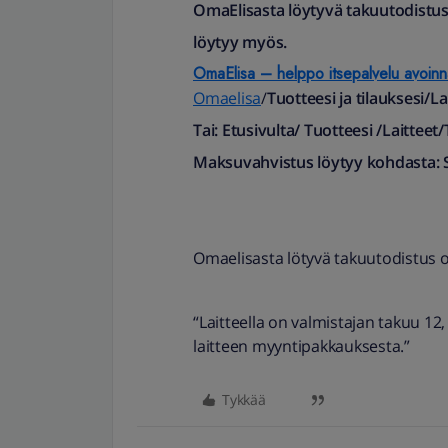
OmaElisasta löytyvä takuutodistus
löytyy myös.
OmaElisa – helppo itsepalvelu avoin
Omaelisa
/
Tuotteesi ja tilauksesi/L
Tai: Etusivulta/ Tuotteesi /Laittee
Maksuvahvistus löytyy kohdasta: 
Omaelisasta lötyvä takuutodistus 
“Laitteella on valmistajan takuu 12
laitteen myyntipakkauksesta.”
Tykkää