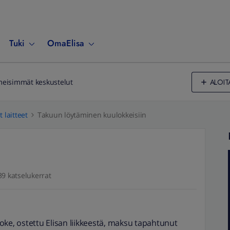
Tuki
OmaElisa
ALOIT
meisimmät keskustelut
 laitteet
Takuun löytäminen kuulokkeisiin
39 katselukerrat
, ostettu Elisan liikkeestä, maksu tapahtunut