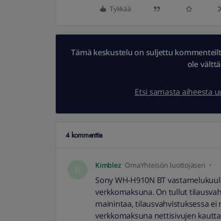
Tykkää
Tämä keskustelu on suljettu kommenteilta.
ole vältt
Etsi samasta aiheesta 
4 kommenttia
Kimblez
OmaYhteisön luottojäsen
K
Sony WH-H910N BT vastamelukuuloke
verkkomaksuna. On tullut tilausvah
mainintaa, tilausvahvistuksessa ei 
verkkomaksuna nettisivujen kautta.