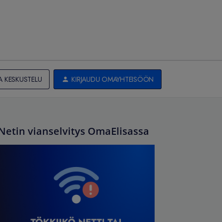
A KESKUSTELU
KIRJAUDU OMAYHTEISÖÖN
Netin vianselvitys OmaElisassa