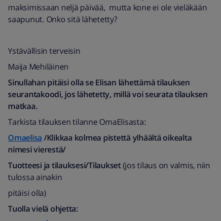
viikonloppuisin/arkipyhinä 9-21.
maksimissaan neljä päivää, mutta kone ei ole vieläkään
Soittakaa minulle
saapunut. Onko sitä lähetetty?
Asiakaspalvelupuhelu:
010 190 240 (mpm/pvm myös jonotusajalta)​
Ystävällisin terveisin
Maija Mehiläinen
Omaelisa
/
Asiakaspalvelu>Viestit ja
Sinullahan pitäisi olla se Elisan lähettämä tilauksen
ilmoitukset>Asiakaspalvelun viestit.
seurantakoodi, jos lähetetty, millä voi seurata tilauksen
matkaa.
Tarkista tilauksen tilanne OmaElisasta:
Omaelisa
/Klikkaa kolmea pistettä ylhäältä oikealta
nimesi vierestä/
Tuotteesi ja tilauksesi/Tilaukset
(jos tilaus on valmis, niin
tulossa ainakin
pitäisi olla)
Tuolla vielä ohjetta: