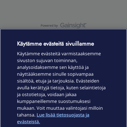
OmaYhteisö-käyttöehdot
Accessibility statement
Käytämme evästeitä sivuillamme
Käytämme evästeitä varmistaaksemme
sivuston sujuvan toiminnan,
Laitteet & liittymät
analysoidaksemme sen käyttöä ja
näyttääksemme sinulle sopivampaa
sisältöä, etuja ja tarjouksia. Evästeiden
Palvelut
avulla kerättyjä tietoja, kuten selaintietoja
ja ostotietoja, voidaan jakaa
Tuki
kumppaneillemme suostumuksesi
mukaan. Voit muuttaa valintojasi milloin
tahansa.
Lue lisää tietosuojasta ja
Ajankohtaista
evästeistä.