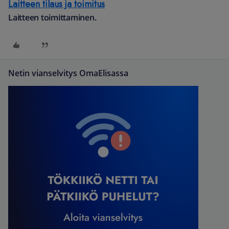
Laitteen tilaus ja toimitus
Laitteen toimittaminen.
Netin vianselvitys OmaElisassa
Tilauksen tekemisen jälkeen pidämme sinut ajan
tasalla toimituksen saapumisesta. Toimitustavasta
riippuen kerromme, kun tilauksesi on otettu meillä
vastaan ja vahvistettu. Lisäksi saat tiedon, miten
voit helposti seurata tilauksesi etenemistä sekä
milloin lähetyksesi on noudettavissa.”
Siirry OmaElisan tilausten seurantaan
”
(Pääsee
suoraan tilauksiin.)
Voithan kysäistä asiakaspalvelusta:
https://elisa.fi/asiakaspalvelu/yhteystiedot/