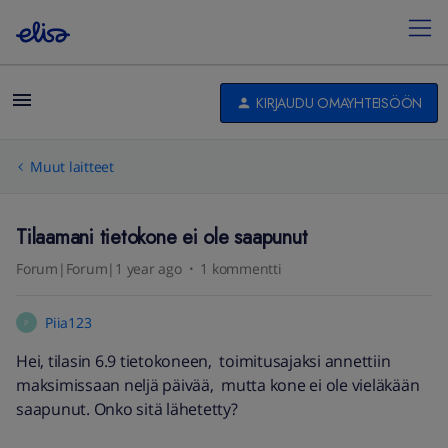
KIRJAUDU OMAYHTEISÖÖN
Muut laitteet
Tilaamani tietokone ei ole saapunut
Forum|Forum|1 year ago
1 kommentti
Piia123
P
Hei, tilasin 6.9 tietokoneen, toimitusajaksi annettiin
maksimissaan neljä päivää, mutta kone ei ole vieläkään
saapunut. Onko sitä lähetetty?