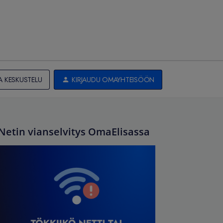
A KESKUSTELU
KIRJAUDU OMAYHTEISÖÖN
Netin vianselvitys OmaElisassa