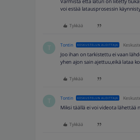
Varmista että laturi on liitetty tiuk
voi estää latausprosessin käynnist
Tykkää
Tontin
Keskuste
KESKUSTELUN ALOITTAJA
T
Joo ihan on tarkistettu ei vaan lähd
yhen ajon sain ajettuu,eikä lataa 
Tykkää
Tontin
Keskuste
KESKUSTELUN ALOITTAJA
T
Miksi täällä ei voi videota lähettää n
Tykkää