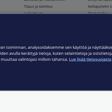
Tilaus ja toimitus
Kellopuhelin l
Laiteohjeet
Black Friday
Asiakaspalvelun yhteystiedot
Huippuetuja El
Soita Omagurulle
OmaYhteisö
Myymälät ja myyntipisteet
van toiminnan, analysoidaksemme sen käyttöä ja näyttääk
Kuuluvuuskartta
iden avulla kerättyjä tietoja, kuten selaintietoja ja ostotieto
Asiakastiedotteet
uuttaa valintojasi milloin tahansa.
Lue lisää tietosuojasta 
t
OmaElisa-sovellus
järjestelmä
Kirjaudu sähköpostiin
et © 2026 Elisa Oyj.