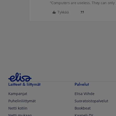
“Computers are useless. They can only 
Tykkää
Laitteet & liittymät
Palvelut
Kampanjat
Elisa Viihde
Puhelinliittymät
Suoratoistopalvelut
Netti kotiin
Bookbeat
Netti mukaan
Kaapeli-TV