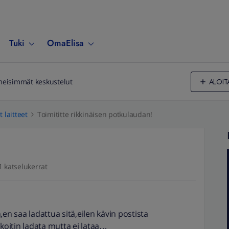
Tuki
OmaElisa
ALOIT
meisimmät keskustelut
 laitteet
Toimititte rikkinäisen potkulaudan!
1 katselukerrat
en saa ladattua sitä,eilen kävin postista
oitin ladata mutta ei lataa…