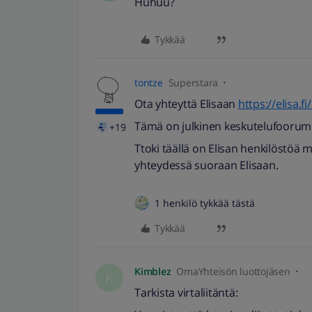
Huhuu?
Tykkää
tontze
Superstara
Ota yhteyttä Elisaan
https://elisa.f
Tämä on julkinen keskutelufoorumi E
+19
Ttoki täällä on Elisan henkilöstöä 
yhteydessä suoraan Elisaan.
1 henkilö tykkää tästä
Tykkää
Kimblez
OmaYhteisön luottojäsen
K
Tarkista virtaliitäntä: