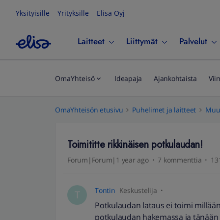
Yksityisille
Yrityksille
Elisa Oyj
Laitteet
Liittymät
Palvelut
OmaYhteisö
Ideapaja
Ajankohtaista
Vii
OmaYhteisön etusivu
Puhelimet ja laitteet
Muut
Toimititte rikkinäisen potkulaudan!
Forum|Forum|1 year ago
7 kommenttia
13
Tontin
Keskustelija
T
Potkulaudan lataus ei toimi millään,
potkulaudan hakemassa ja tänään k