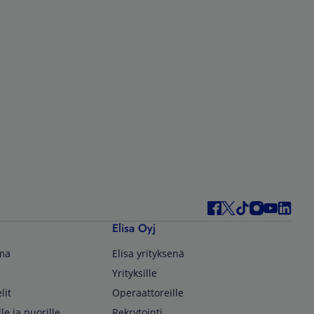
Elisa Oyj
lma
Elisa yrityksenä
Yrityksille
lit
Operaattoreille
lle ja nuorille
Rekrytointi