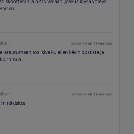
asti skootteriin ja pistorasiaan. Joskus löysä yhteys
ymisen.
lija
Forum|Forum|1 year ago
e latautumaan,tosi kiva ku eilen kävin postista ja
koko romua
lija
Forum|Forum|1 year ago
iin näkisitte