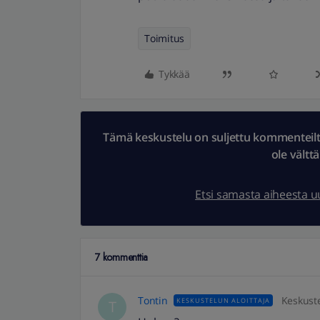
Toimitus
Tykkää
Tämä keskustelu on suljettu kommenteilta.
ole vältt
Etsi samasta aiheesta 
7 kommenttia
Tontin
Keskuste
KESKUSTELUN ALOITTAJA
T