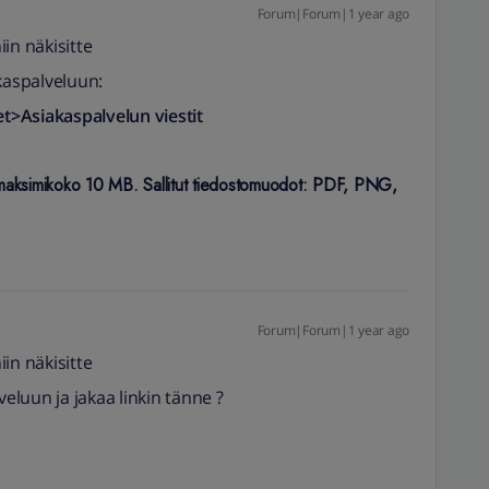
Forum|Forum|1 year ago
iin näkisitte
kaspalveluun:
set>Asiakaspalvelun viestit
teen maksimikoko 10 MB. Sallitut tiedostomuodot: PDF, PNG,
Forum|Forum|1 year ago
iin näkisitte
veluun ja jakaa linkin tänne ?