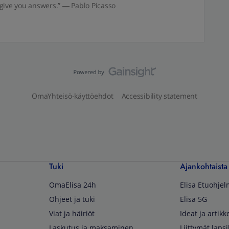
give you answers.” ― Pablo Picasso
OmaYhteisö-käyttöehdot
Accessibility statement
Tuki
Ajankohtaista
OmaElisa 24h
Elisa Etuohje
Ohjeet ja tuki
Elisa 5G
Viat ja häiriöt
Ideat ja artikke
Laskutus ja maksaminen
Liittymät lapsi