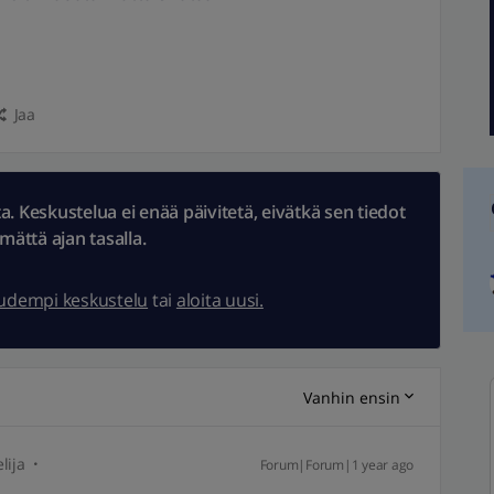
Jaa
 Keskustelua ei enää päivitetä, eivätkä sen tiedot
ämättä ajan tasalla.
uudempi keskustelu
tai
aloita uusi.
Vanhin ensin
lija
Forum|Forum|1 year ago