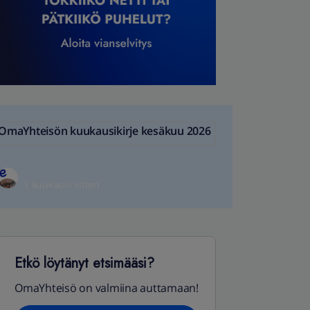
OmaYhteisön kuukausikirje kesäkuu 2026
1 kuukausi sitten
Etkö löytänyt etsimääsi?
OmaYhteisö on valmiina auttamaan!