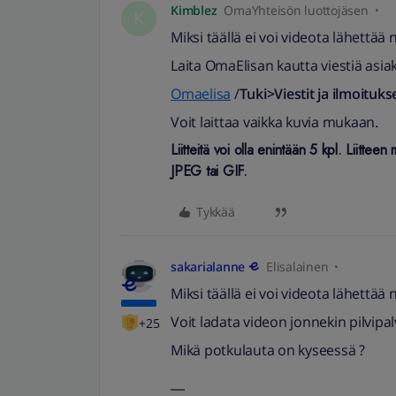
Kimblez
OmaYhteisön luottojäsen
K
Miksi täällä ei voi videota lähettää n
Laita OmaElisan kautta viestiä asia
Omaelisa
/
Tuki>Viestit ja ilmoituk
Voit laittaa vaikka kuvia mukaan.
Liitteitä voi olla enintään 5 kpl. Liit
JPEG tai GIF.
Tykkää
sakarialanne
Elisalainen
Miksi täällä ei voi videota lähettää n
Voit ladata videon jonnekin pilvipal
+25
Mikä potkulauta on kyseessä ?