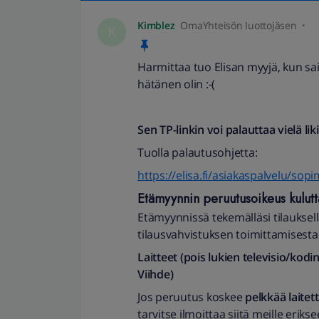
Kimblez
OmaYhteisön luottojäsen
K
Harmittaa tuo Elisan myyjä, kun sa
hätänen olin :-(
Sen TP-linkin voi palauttaa vielä l
Tuolla palautusohjetta:
https://elisa.fi/asiakaspalvelu/s
Etämyynnin peruutusoikeus kulutta
Etämyynnissä tekemälläsi tilauks
tilausvahvistuksen toimittamisesta 
Laitteet (pois lukien televisio/kod
Viihde)
Jos peruutus koskee
pelkkää laitet
tarvitse ilmoittaa siitä meille erikse