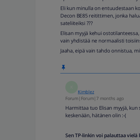
Eli kun minulla on entuudestaan ko
Decon BE85 reitittimen, jonka halua
sateliiteiksi ???
Elisan myyjä kehui ostotilanteessa
vain yhdistää ne normaalisti toisiin
Jaaha, eipä vain tahdo onnistua, mi
K
Kimblez
Forum|Forum|7 months ago
Harmittaa tuo Elisan myyjä, kun 
keskenään, hätänen olin :-(
Sen TP-linkin voi palauttaa vielä