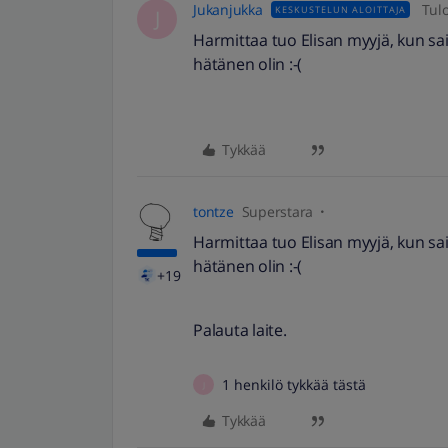
Jukanjukka
Tul
KESKUSTELUN ALOITTAJA
J
Harmittaa tuo Elisan myyjä, kun sa
hätänen olin :-(
Tykkää
tontze
Superstara
Harmittaa tuo Elisan myyjä, kun sa
hätänen olin :-(
+19
Palauta laite.
1 henkilö tykkää tästä
J
Tykkää