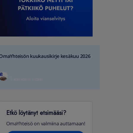
OmaYhteisön kuukausikirje kesäkuu 2026
1 kuukausi sitten
Etkö löytänyt etsimääsi?
OmaYhteisö on valmiina auttamaan!