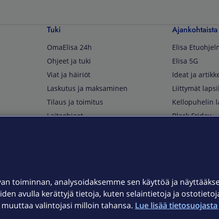
Tuki
Ajankohtaista
OmaElisa 24h
Elisa Etuohje
Ohjeet ja tuki
Elisa 5G
Viat ja häiriöt
Ideat ja artikke
Laskutus ja maksaminen
Liittymät lapsi
Tilaus ja toimitus
Kellopuhelin l
Laiteohjeet
Black Friday
Asiakaspalvelun yhteystiedot
Huippuetuja El
Soita Omagurulle
OmaYhteisö
Myymälät ja myyntipisteet
van toiminnan, analysoidaksemme sen käyttöä ja näyttääk
Kuuluvuuskartta
iden avulla kerättyjä tietoja, kuten selaintietoja ja ostotieto
Asiakastiedotteet
uuttaa valintojasi milloin tahansa.
Lue lisää tietosuojasta 
t
OmaElisa-sovellus