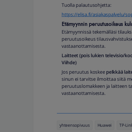
Tuolla palautusohjetta:
https://elisa.fi/asiakaspalvelu
Etämyynnin peruutusoikeus kulut
Etämyynnissä tekemälläsi tilauk
peruutusoikeus tilausvahvistukse
vastaanottamisesta.
Laitteet (pois lukien televisio/k
Viihde)
Jos peruutus koskee
pelkkää lait
sinun ei tarvitse ilmoittaa siitä m
peruutuslomakkeen ja laitteen t
vastaanottamisesta.
yhteensopivuus
Huawei
TP-Lin