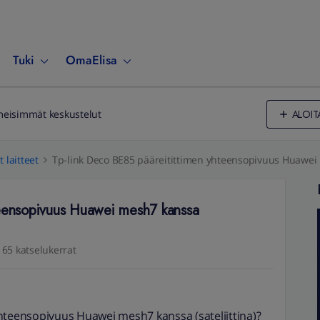
Tuki
OmaElisa
ALOIT
meisimmät keskustelut
 laitteet
Tp-link Deco BE85 pääreitittimen yhteensopivuus Huawei m
teensopivuus Huawei mesh7 kanssa
65 katselukerrat
hteensopivuus Huawei mesh7 kanssa (sateliittina)?