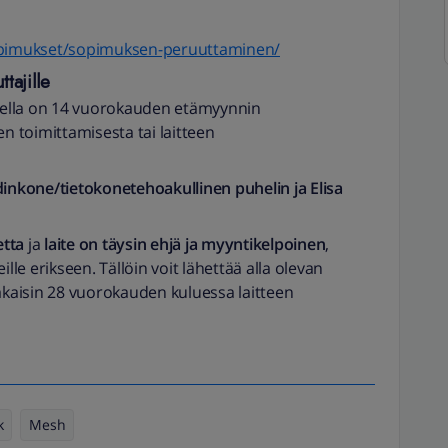
/sopimukset/sopimuksen-peruuttaminen/
tajille
sella on 14 vuorokauden etämyynnin
n toimittamisesta tai laitteen
odinkone/tietokonetehoakullinen puhelin ja Elisa
etta
ja
laite on täysin ehjä ja myyntikelpoinen
,
eille erikseen. Tällöin voit lähettää alla olevan
akaisin 28 vuorokauden kuluessa laitteen
k
Mesh