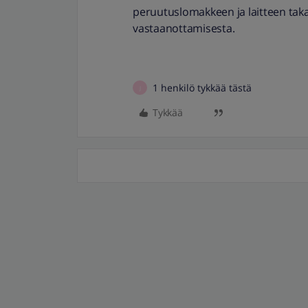
peruutuslomakkeen ja laitteen taka
vastaanottamisesta.
1 henkilö tykkää tästä
J
Tykkää