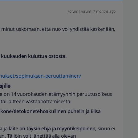
Forum|Forum|7 months ago
i minut uskomaan, että nuo voi yhdistää keskenään,
iki kuukauden kuluttua ostosta.
opimukset/sopimuksen-peruuttaminen/
jille
ella on 14 vuorokauden etämyynnin peruutusoikeus
tai laitteen vastaanottamisesta.
inkone/tietokonetehoakullinen puhelin ja Elisa
ta
ja
laite on täysin ehjä ja myyntikelpoinen
, sinun ei
en. Tällöin voit lähettää alla olevan