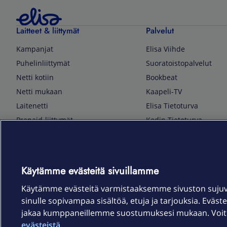
Laitteet & liittymät
Palvelut
Kampanjat
Elisa Viihde
Puhelinliittymät
Suoratoistopalvelut
Netti kotiin
Bookbeat
Netti mukaan
Kaapeli-TV
Laitenetti
Elisa Tietoturva
Prepaid-liittymät
Kodin Tietoturva
Puhelimet ja tarvikkeet
Mobiilivarmenne
Tietotekniikka
Kuka soittaa
Pelaaminen
Sähköpostipalvelu
Käytämme evästeitä sivuillamme
TV & audio
Elisa Kotiverkko
Käytämme evästeitä varmistaaksemme sivuston suju
Kodinkoneet
Elisa Pilvilinna
sinulle sopivampaa sisältöä, etuja ja tarjouksia. Eväste
Kamerat ja dronet
Elisa Laiteturva
jakaa kumppaneillemme suostumuksesi mukaan. Voit m
Kellot ja rannekkeet
Elisa Rinnakkaisliittymä
evästeistä.