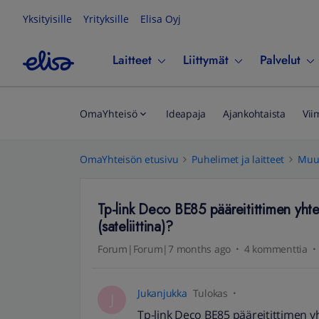
Yksityisille
Yrityksille
Elisa Oyj
Laitteet
Liittymät
Palvelut
OmaYhteisö
Ideapaja
Ajankohtaista
Vii
OmaYhteisön etusivu
Puhelimet ja laitteet
Muut
Tp-link Deco BE85 pääreitittimen yh
(sateliittina)?
Forum|Forum|7 months ago
4 kommenttia
Jukanjukka
Tulokas
J
Tp-link Deco BE85 pääreitittimen y