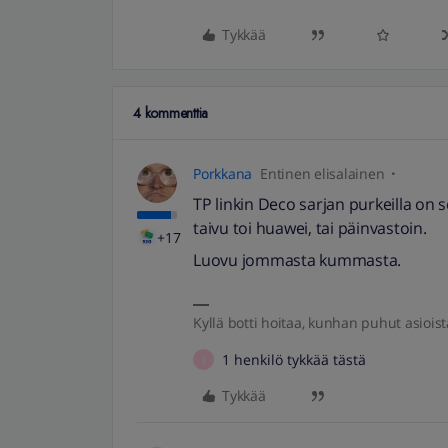
Tykkää
4 kommenttia
Porkkana
Entinen elisalainen
TP linkin Deco sarjan purkeilla on 
taivu toi huawei, tai päinvastoin.
+17
Luovu jommasta kummasta.
Kyllä botti hoitaa, kunhan puhut asioist
1 henkilö tykkää tästä
J
Tykkää