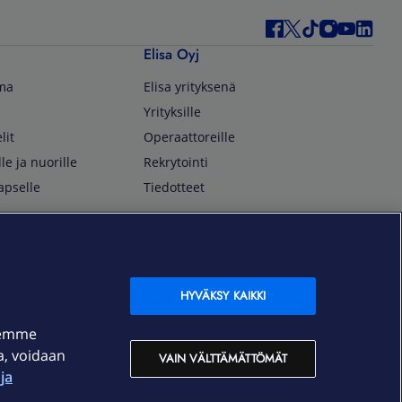
Elisa Oyj
lma
Elisa yrityksenä
Yrityksille
lit
Operaattoreille
lle ja nuorille
Rekrytointi
apselle
Tiedotteet
In English
isan asiakkaille
Customer Service
OmaElisa Self Service
HYVÄKSY KAIKKI
Moving to Finland
semme
Elisa Corporation
ja, voidaan
VAIN VÄLTTÄMÄTTÖMÄT
ja
På Svenska