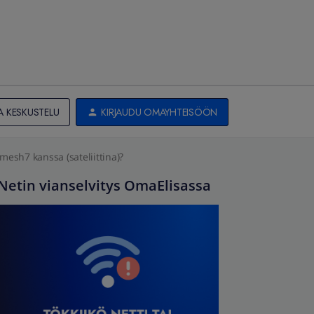
A KESKUSTELU
KIRJAUDU OMAYHTEISÖÖN
esh7 kanssa (sateliittina)?
Netin vianselvitys OmaElisassa