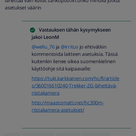
lähettää vain kuvat sähköpostiin.onko minulla jotkut
asetukset väärin
Vastauksen tähän kysymykseen
jakoi
LeonM
@wellu_76
ja
@irritus
jo ehtivätkin
kommentoida laitteen asetuksia. Tässä
kuitenkin lienee oikea suomenkielinen
käyttöohje sitä kaipaavalle:
https://tuki.karkkainen.com/hc/fi/article
s/360016610240-Trekker-2G-lähettävä-
riistakamera
http://maastomatti.net/hc300m-
riistakamera-asetukset/