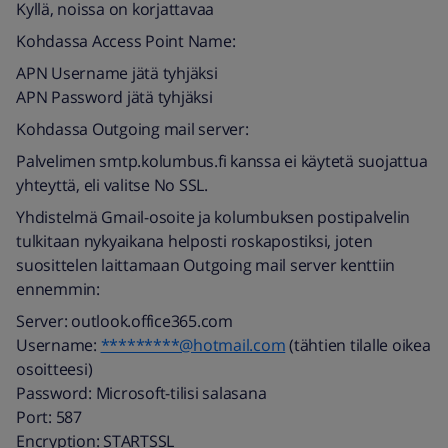
Kyllä, noissa on korjattavaa
Kohdassa Access Point Name:
APN Username jätä tyhjäksi
APN Password jätä tyhjäksi
Kohdassa Outgoing mail server:
Palvelimen smtp.kolumbus.fi kanssa ei käytetä suojattua
yhteyttä, eli valitse No SSL.
Yhdistelmä Gmail-osoite ja kolumbuksen postipalvelin
tulkitaan nykyaikana helposti roskapostiksi, joten
suosittelen laittamaan Outgoing mail server kenttiin
ennemmin:
Server: outlook.office365.com
Username:
*********@hotmail.com
(tähtien tilalle oikea
osoitteesi)
Password: Microsoft-tilisi salasana
Port: 587
Encryption: STARTSSL