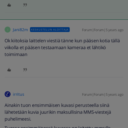
Jani82m
Forum|Forum|5 years ago
KESKUSTELUN ALOITTAJA
J
Ok kiitoksia laittelen viestiä tänne kun pääsen kotia tällä
viikolla et pääsen testaamaan kameraa et lähtikö
toimimaan
irritus
Forum|Forum|5 years ago
Ainakin tuon ensimmäisen kuvasi perusteella siinä
lähetetään kuvia juurikin maksullisina MMS-viestejä
puhelimeesi.
Tuossa ensimmäisessä kuvassa on laitettu mms:lle