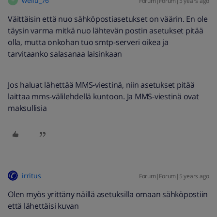
wellu_76
Forum|Forum|5 years ago
Väittäisin että nuo sähköpostiasetukset on väärin. En ole
täysin varma mitkä nuo lähtevän postin asetukset pitää
olla, mutta onkohan tuo smtp-serveri oikea ja
tarvitaanko salasanaa laisinkaan
Jos haluat lähettää MMS-viestinä, niin asetukset pitää
laittaa mms-välilehdellä kuntoon. Ja MMS-viestinä ovat
maksullisia
irritus
Forum|Forum|5 years ago
Olen myös yrittäny näillä asetuksilla omaan sähköpostiin
että lähettäisi kuvan