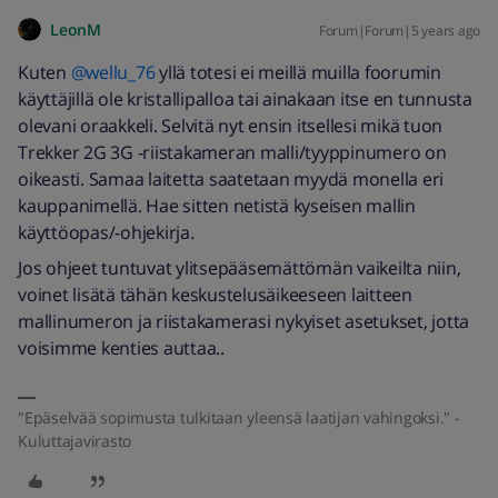
LeonM
Forum|Forum|5 years ago
Kuten
@wellu_76
yllä totesi ei meillä muilla foorumin
käyttäjillä ole kristallipalloa tai ainakaan itse en tunnusta
olevani oraakkeli. Selvitä nyt ensin itsellesi mikä tuon
Trekker 2G 3G -riistakameran malli/tyyppinumero on
oikeasti. Samaa laitetta saatetaan myydä monella eri
kauppanimellä. Hae sitten netistä kyseisen mallin
käyttöopas/-ohjekirja.
Jos ohjeet tuntuvat ylitsepääsemättömän vaikeilta niin,
voinet lisätä tähän keskustelusäikeeseen laitteen
mallinumeron ja riistakamerasi nykyiset asetukset, jotta
voisimme kenties auttaa..
"Epäselvää sopimusta tulkitaan yleensä laatijan vahingoksi." -
Kuluttajavirasto