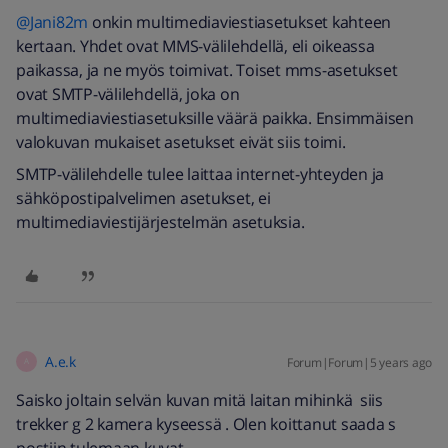
@Jani82m
onkin multimediaviestiasetukset kahteen
kertaan. Yhdet ovat MMS-välilehdellä, eli oikeassa
paikassa, ja ne myös toimivat. Toiset mms-asetukset
ovat SMTP-välilehdellä, joka on
multimediaviestiasetuksille väärä paikka. Ensimmäisen
valokuvan mukaiset asetukset eivät siis toimi.
SMTP-välilehdelle tulee laittaa internet-yhteyden ja
sähköpostipalvelimen asetukset, ei
multimediaviestijärjestelmän asetuksia.
A.e.k
Forum|Forum|5 years ago
A
Saisko joltain selvän kuvan mitä laitan mihinkä siis
trekker g 2 kamera kyseessä . Olen koittanut saada s
postiin tulemaan kuvat