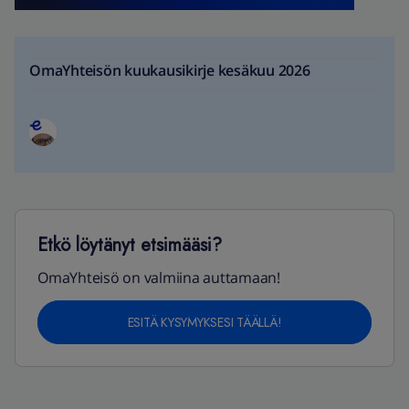
OmaYhteisön kuukausikirje kesäkuu 2026
Etkö löytänyt etsimääsi?
OmaYhteisö on valmiina auttamaan!
ESITÄ KYSYMYKSESI TÄÄLLÄ!