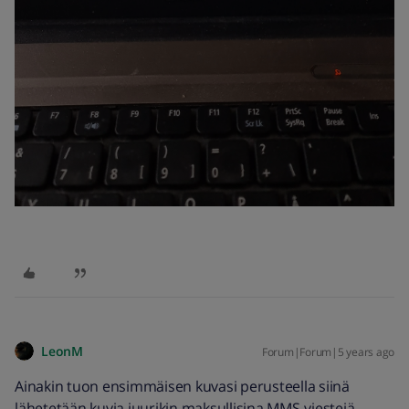
LeonM
Forum|Forum|5 years ago
Ainakin tuon ensimmäisen kuvasi perusteella siinä
lähetetään kuvia juurikin maksullisina MMS-viestejä