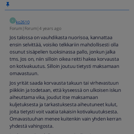
K
ko2610
Forum|Forum|4 years ago
Jos talossa on vauhdikasta nuorisoa, kannattaa
ensin selvittää, voisiko telkkariin mahdollisesti olla
osunut sisäpelien tuoksinassa pallo, jonkun jalka
tms. Jos on, niin silloin oikea reitti hakea korvausta
on kotivakuutus. Silloin joutuu tietysti maksamaan
omavastuun.
Jos yrität saada korvausta takuun tai virhevastuun
piikkiin ja todetaan, että kyseessä on ulkoisen iskun
aiheuttama vika, joudut itse maksamaan
kuljetuksesta ja tarkastuksesta aiheutuneet kulut,
joita tietysti voit vaatia takaisin kotivakuutuksesta.
Omavastuuhan menee kuitenkin vain yhden kerran
yhdestä vahingosta.