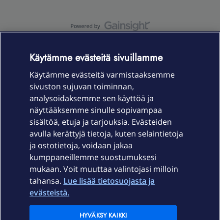
OmaYhteisö-käyttöehdot
Accessibility statement
Käytämme evästeitä sivuillamme
Käytämme evästeitä varmistaaksemme
sivuston sujuvan toiminnan,
Laitteet & liittymät
analysoidaksemme sen käyttöä ja
näyttääksemme sinulle sopivampaa
sisältöä, etuja ja tarjouksia. Evästeiden
Palvelut
avulla kerättyjä tietoja, kuten selaintietoja
ja ostotietoja, voidaan jakaa
Tuki
kumppaneillemme suostumuksesi
mukaan. Voit muuttaa valintojasi milloin
tahansa.
Lue lisää tietosuojasta ja
Ajankohtaista
evästeistä.
Elisa Oyj
HYVÄKSY KAIKKI