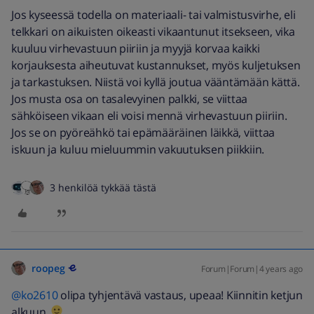
Jos kyseessä todella on materiaali- tai valmistusvirhe, eli
telkkari on aikuisten oikeasti vikaantunut itsekseen, vika
kuuluu virhevastuun piiriin ja myyjä korvaa kaikki
korjauksesta aiheutuvat kustannukset, myös kuljetuksen
ja tarkastuksen. Niistä voi kyllä joutua vääntämään kättä.
Jos musta osa on tasalevyinen palkki, se viittaa
sähköiseen vikaan eli voisi mennä virhevastuun piiriin.
Jos se on pyöreähkö tai epämääräinen läikkä, viittaa
iskuun ja kuluu mieluummin vakuutuksen piikkiin.
3 henkilöä tykkää tästä
roopeg
Forum|Forum|4 years ago
@ko2610
olipa tyhjentävä vastaus, upeaa! Kiinnitin ketjun
alkuun.