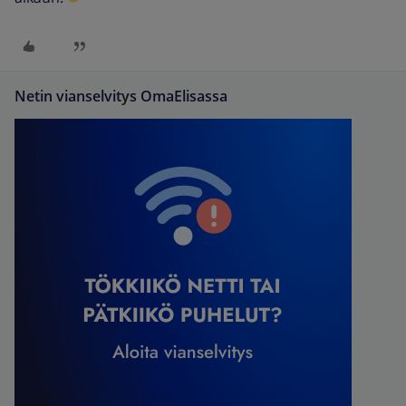
Netin vianselvitys OmaElisassa