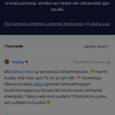
ei enää päivitetä, eivätkä sen tiedot ole välttämättä ajan
tasalla.
Etsi samasta aiheesta uudempi keskustelu
tai
aloita uusi.
7 kommenttia
Vanhin ensin
roopeg
Forum|Forum|4 years ago
Moi
@Noorakoo
ja tervetuloa OmaYhteisöön.
Harmi
kuulla, että noin uusi TV on jo nyt rikki.
Kannattaa
alkuun kurkata
täältä
kyseisen laitevalmistajan
huoltokumppani ja lähteä sitä kautta asian selvitystä
eteenpäin. Takuu vielä noin uudella TV:llä toki on, joten
sen suhteen ei huolta!