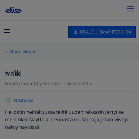
KIRJAUDU OMAYHTEISÖÖN
Muut laitteet
tv rikki
Forum|Forum|4 years ago
7 kommenttia
Noorakoo
N
Hei ostin heinäkuussa teiltä uuden telkkarin ja nyt se
meni rikki. Näyttö alareunasta mustana ja jotain viivoja
näkyy näytössä