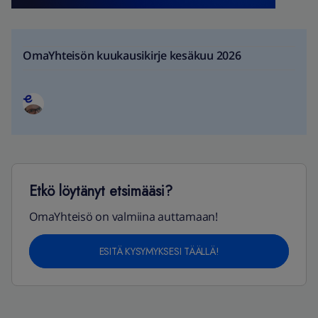
OmaYhteisön kuukausikirje kesäkuu 2026
Etkö löytänyt etsimääsi?
OmaYhteisö on valmiina auttamaan!
ESITÄ KYSYMYKSESI TÄÄLLÄ!