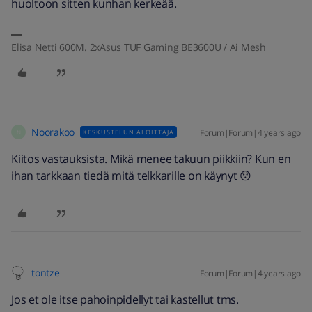
huoltoon sitten kunhan kerkeää.
Elisa Netti 600M. 2xAsus TUF Gaming BE3600U / Ai Mesh
Noorakoo
Forum|Forum|4 years ago
KESKUSTELUN ALOITTAJA
N
Kiitos vastauksista. Mikä menee takuun piikkiin? Kun en
ihan tarkkaan tiedä mitä telkkarille on käynyt 😯
tontze
Forum|Forum|4 years ago
Jos et ole itse pahoinpidellyt tai kastellut tms.