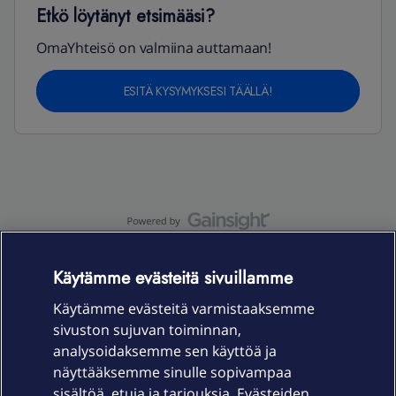
Etkö löytänyt etsimääsi?
OmaYhteisö on valmiina auttamaan!
ESITÄ KYSYMYKSESI TÄÄLLÄ!
OmaYhteisö-käyttöehdot
Accessibility statement
Käytämme evästeitä sivuillamme
Käytämme evästeitä varmistaaksemme
sivuston sujuvan toiminnan,
Laitteet & liittymät
analysoidaksemme sen käyttöä ja
näyttääksemme sinulle sopivampaa
sisältöä, etuja ja tarjouksia. Evästeiden