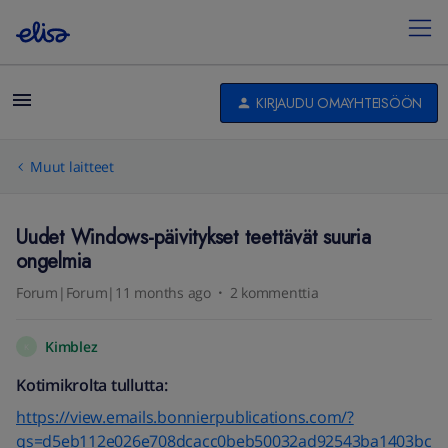
KIRJAUDU OMAYHTEISÖÖN
Muut laitteet
Uudet Windows-päivitykset teettävät suuria
ongelmia
Forum|Forum|11 months ago
2 kommenttia
Kimblez
K
Kotimikrolta tullutta:
https://view.emails.bonnierpublications.com/?
qs=d5eb112e026e708dcacc0beb50032ad92543ba1403bc