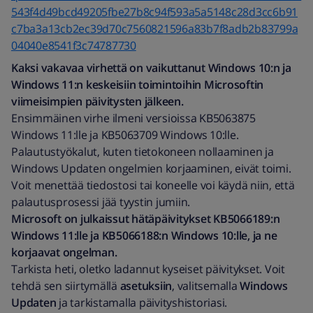
543f4d49bcd49205fbe27b8c94f593a5a5148c28d3cc6b91
c7ba3a13cb2ec39d70c7560821596a83b7f8adb2b83799a
04040e8541f3c74787730
Kaksi vakavaa virhettä on vaikuttanut Windows 10:n ja
Windows 11:n keskeisiin toimintoihin Microsoftin
viimeisimpien päivitysten jälkeen.
Ensimmäinen virhe ilmeni versioissa KB5063875
Windows 11:lle ja KB5063709 Windows 10:lle.
Palautustyökalut, kuten tietokoneen nollaaminen ja
Windows Updaten ongelmien korjaaminen, eivät toimi.
Voit menettää tiedostosi tai koneelle voi käydä niin, että
palautusprosessi jää tyystin jumiin.
Microsoft on julkaissut hätäpäivitykset KB5066189:n
Windows 11:lle ja KB5066188:n Windows 10:lle, ja ne
korjaavat ongelman.
Tarkista heti, oletko ladannut kyseiset päivitykset. Voit
tehdä sen siirtymällä
asetuksiin
, valitsemalla
Windows
Updaten
ja tarkistamalla päivityshistoriasi.