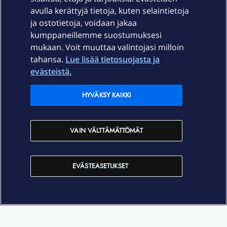
Palvelut
avulla kerättyjä tietoja, kuten selaintietoja
ja ostotietoja, voidaan jakaa
Tuki
kumppaneillemme suostumuksesi
mukaan. Voit muuttaa valintojasi milloin
tahansa.
Lue lisää tietosuojasta ja
Ajankohtaista
evästeistä.
Elisa Oyj
HYVÄKSY KAIKKI
In English
VAIN VÄLTTÄMÄTTÖMÄT
På Svenska
EVÄSTEASETUKSET
Sopimusehdot
Tietosuoja
Saavutettavuus
Evästeasetukset
Tekijänoikeudet © 2026 Elisa Oyj.