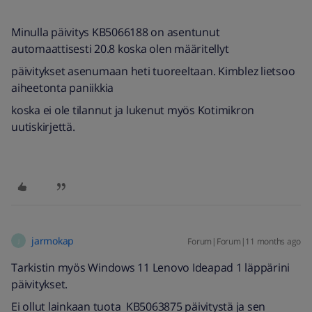
Minulla päivitys KB5066188 on asentunut
automaattisesti 20.8 koska olen määritellyt
päivitykset asenumaan heti tuoreeltaan. Kimblez lietsoo
aiheetonta paniikkia
koska ei ole tilannut ja lukenut myös Kotimikron
uutiskirjettä.
jarmokap
Forum|Forum|11 months ago
J
Tarkistin myös Windows 11 Lenovo Ideapad 1 läppärini
päivitykset.
Ei ollut lainkaan tuota KB5063875 päivitystä ja sen