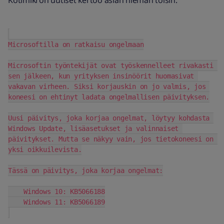
Kotimikron uutiset kertoo asian hieman toisin:
Microsoftilla on ratkaisu ongelmaan
Microsoftin työntekijät ovat työskennelleet rivakasti 
sen jälkeen, kun yrityksen insinöörit huomasivat 
vakavan virheen. Siksi korjauskin on jo valmis, jos 
koneesi on ehtinyt ladata ongelmallisen päivityksen.
Uusi päivitys, joka korjaa ongelmat, löytyy kohdasta 
Windows Update, lisäasetukset ja valinnaiset 
päivitykset. Mutta se näkyy vain, jos tietokoneesi on 
yksi oikkuilevista.
Tässä on päivitys, joka korjaa ongelmat:
    Windows 10: KB5066188
    Windows 11: KB5066189