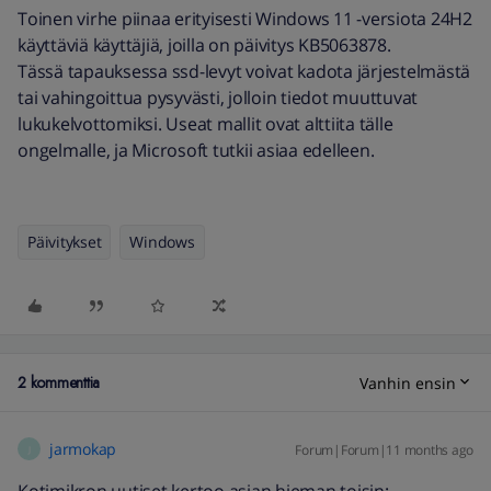
Toinen virhe piinaa erityisesti Windows 11 -versiota 24H2
käyttäviä käyttäjiä, joilla on päivitys KB5063878.
Tässä tapauksessa ssd-levyt voivat kadota järjestelmästä
tai vahingoittua pysyvästi, jolloin tiedot muuttuvat
lukukelvottomiksi. Useat mallit ovat alttiita tälle
ongelmalle, ja Microsoft tutkii asiaa edelleen.
Päivitykset
Windows
2 kommenttia
Vanhin ensin
jarmokap
Forum|Forum|11 months ago
J