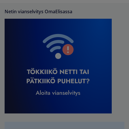
Netin vianselvitys OmaElisassa