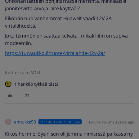
Onkohan laitteen pohjatarrassa merkintä, minkälaisia
jännite/virta-arvoja laite käyttää ?
Eiköhän nuo vanhemmat Huaweit vaadi 12V 2A
virtalähteeltä.
Joku tämmöinen saattaa kelvata , mikäli liitin on sopiva
modeemiin.
https://turvaukko.fi/tuote/virtalahde-12v-2a/
Korttelikuitu VDSL
1 henkilö tykkää tästä
annukka58
Forum|Forum|3 years ago
KESKUSTELUN ALOITTAJA
A
Kiitos hei mie löysin sen oli jemma nimisrssä paikassa ny