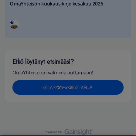
OmaYhteisön kuukausikirje kesäkuu 2026
Etkö löytänyt etsimääsi?
OmaYhteisö on valmiina auttamaan!
ESITÄ KYSYMYKSESI TÄÄLLÄ!