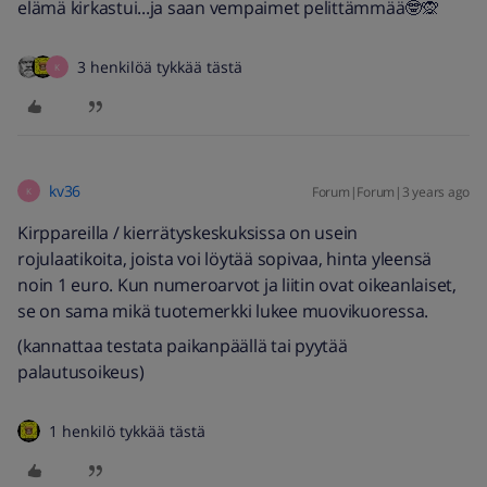
elämä kirkastui...ja saan vempaimet pelittämmää🤓🙊
3 henkilöä tykkää tästä
K
kv36
Forum|Forum|3 years ago
K
Kirppareilla / kierrätyskeskuksissa on usein
rojulaatikoita, joista voi löytää sopivaa, hinta yleensä
noin 1 euro. Kun numeroarvot ja liitin ovat oikeanlaiset,
se on sama mikä tuotemerkki lukee muovikuoressa.
(kannattaa testata paikanpäällä tai pyytää
palautusoikeus)
1 henkilö tykkää tästä