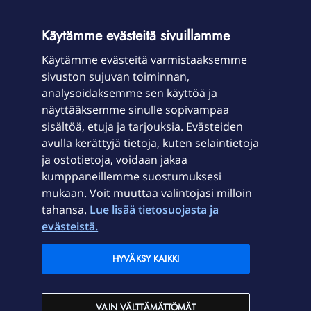
OmaYhteisö-käyttöehdot
Accessibility statement
Käytämme evästeitä sivuillamme
Käytämme evästeitä varmistaaksemme
sivuston sujuvan toiminnan,
Laitteet & liittymät
analysoidaksemme sen käyttöä ja
näyttääksemme sinulle sopivampaa
sisältöä, etuja ja tarjouksia. Evästeiden
Palvelut
avulla kerättyjä tietoja, kuten selaintietoja
ja ostotietoja, voidaan jakaa
Tuki
kumppaneillemme suostumuksesi
mukaan. Voit muuttaa valintojasi milloin
tahansa.
Lue lisää tietosuojasta ja
Ajankohtaista
evästeistä.
Elisa Oyj
HYVÄKSY KAIKKI
In English
VAIN VÄLTTÄMÄTTÖMÄT