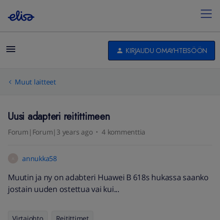
KIRJAUDU OMAYHTEISÖÖN
Muut laitteet
Uusi adapteri reitittimeen
Forum|Forum|3 years ago
4 kommenttia
annukka58
A
Muutin ja ny on adabteri Huawei B 618s hukassa saanko
jostain uuden ostettua vai kui...
Virtajohto
Reitittimet