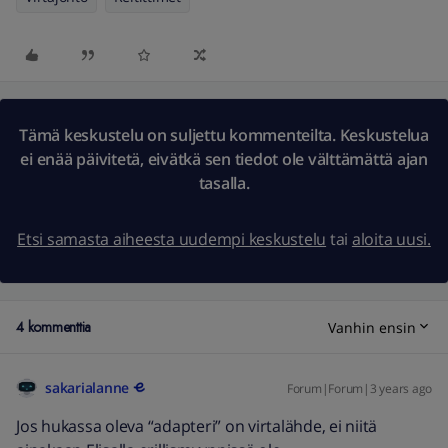
Tämä keskustelu on suljettu kommenteilta. Keskustelua
ei enää päivitetä, eivätkä sen tiedot ole välttämättä ajan
tasalla.
Etsi samasta aiheesta uudempi keskustelu
tai
aloita uusi.
4 kommenttia
Vanhin ensin
sakarialanne
Forum|Forum|3 years ago
Jos hukassa oleva “adapteri” on virtalähde, ei niitä