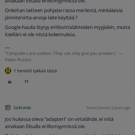
ainakaan Elisalla erillismyynnissä ole.
Onkohan laitteen pohjatarrassa merkintä, minkälaisia
jännite/virta-arvoja laite käyttää ?
Google-haulla löytyy erillisvirtalähteiden myyjiäkin, mutta
itselläni ei ole niistä kokemuksia.
“Computers are useless. They can only give you answers.” ―
Pablo Picasso
1 henkilö tykkää tästä
Sokrates
Forum|Forum|3 years ago
Jos hukassa oleva “adapteri” on virtalähde, ei niitä
ainakaan Elisalla erillismyynnissä ole.