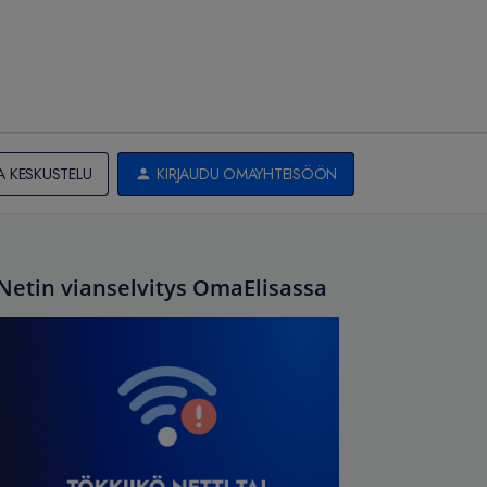
A KESKUSTELU
KIRJAUDU OMAYHTEISÖÖN
Netin vianselvitys OmaElisassa