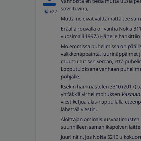
Vanhoista en tiedä mutta uusia pe
soveltuvina,
+22
Mutta ne eivät välttämättä tee samoj
Eräällä rouvalla oli vanha Nokia 311
vuosimalli 1997.) Hänelle hankittiin
Molemmissa puhelimissa on päällis
valikkonäppäintä, luurinäppäimet 
muuttunut sen verran, että puheli
Lopputuloksena vanhaan puhelimeen 
pohjalle.
Itsekin hämmästelen 3310 (2017) to
yht’äkkiä virheilmoituksen
Vastaano
viestiketjua alas-nappullalla eteenp
lähettää viestin.
Aloittajan ominaisuusvaatimusten s
suunnilleen saman ikäpolven laittee
Juuri näin. Jos Nokia 5210 ulkokuo