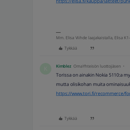
https://elisa.fi/kauppa/laitteet/pu
Mm. Elisa Viihde laajakaistalla, Elisa K1-
Tykkää
Kimblez
OmaYhteisön luottojäsen
K
Torissa on ainakin Nokia 5110:a m
mutta olisikohan muita ominaisuuk
https://www.tori.fi/recommerce/fo
Tykkää