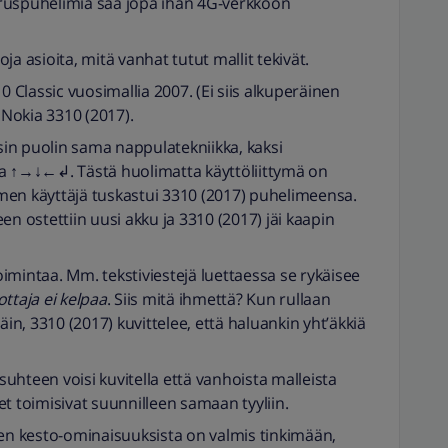
ruspuhelimia saa jopa ihan 4G-verkkoon
a asioita, mitä vanhat tutut mallit tekivät.
0 Classic vuosimallia 2007. (Ei siis alkuperäinen
 Nokia 3310 (2017).
in puolin sama nappulatekniikka, kaksi
ja ↑→↓←↲. Tästä huolimatta käyttöliittymä on
men käyttäjä tuskastui 3310 (2017) puhelimeensa.
ostettiin uusi akku ja 3310 (2017) jäi kaapin
imintaa. Mm. tekstiviestejä luettaessa se rykäisee
ttaja ei kelpaa
. Siis mitä ihmettä? Kun rullaan
äin, 3310 (2017) kuvittelee, että haluankin yht’äkkiä
uhteen voisi kuvitella että vanhoista malleista
t toimisivat suunnilleen samaan tyyliin.
ren kesto-ominaisuuksista on valmis tinkimään,