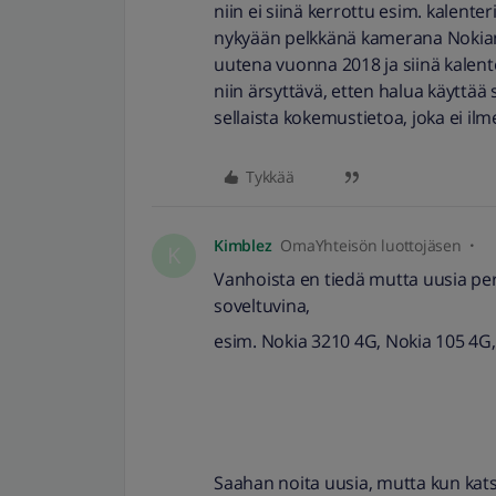
niin ei siinä kerrottu esim. kalent
nykyään pelkkänä kamerana Nokian 
uutena vuonna 2018 ja siinä kalen
niin ärsyttävä, etten halua käyttää si
sellaista kokemustietoa, joka ei il
Tykkää
Kimblez
OmaYhteisön luottojäsen
K
Vanhoista en tiedä mutta uusia pe
soveltuvina,
esim. Nokia 3210 4G, Nokia 105 4
Saahan noita uusia, mutta kun kats