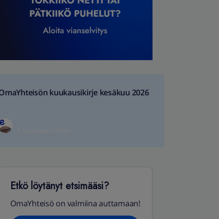
OmaYhteisön kuukausikirje kesäkuu 2026
1 kuukausi sitten
Etkö löytänyt etsimääsi?
OmaYhteisö on valmiina auttamaan!