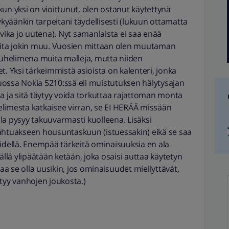
un yksi on vioittunut, olen ostanut käytettynä
ykyäänkin tarpeitani täydellisesti (lukuun ottamatta
ivika jo uutena). Nyt samanlaista ei saa enää
alita jokin muu. Vuosien mittaan olen muutaman
uhelimena muita malleja, mutta niiden
t. Yksi tärkeimmistä asioista on kalenteri, jonka
 tuossa Nokia 5210:ssä eli muistutuksen hälytysajan
a ja sitä täytyy voida torkuttaa rajattoman monta
limesta katkaisee virran, se EI HERÄÄ missään
la pysyy takuuvarmasti kuolleena. Lisäksi
ahtuakseen housuntaskuun (istuessakin) eikä se saa
a pidellä. Enempää tärkeitä ominaisuuksia en ala
ällä ylipäätään ketään, joka osaisi auttaa käytetyn
a se olla uusikin, jos ominaisuudet miellyttävät,
yy vanhojen joukosta.)