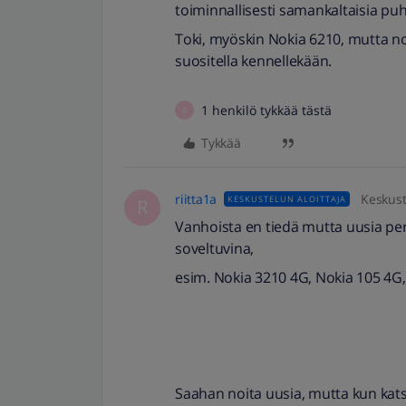
toiminnallisesti samankaltaisia puh
Toki, myöskin Nokia 6210, mutta no
suositella kennellekään.
1 henkilö tykkää tästä
R
Tykkää
riitta1a
Keskust
KESKUSTELUN ALOITTAJA
R
Vanhoista en tiedä mutta uusia pe
soveltuvina,
esim. Nokia 3210 4G, Nokia 105 4
Saahan noita uusia, mutta kun kats