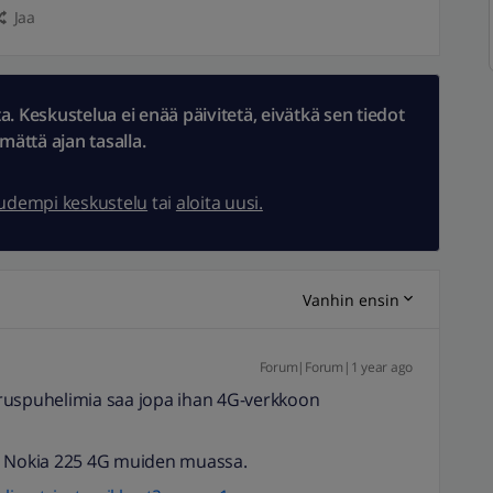
Jaa
 Keskustelua ei enää päivitetä, eivätkä sen tiedot
ämättä ajan tasalla.
uudempi keskustelu
tai
aloita uusi.
Vanhin ensin
Forum|Forum|1 year ago
ruspuhelimia saa jopa ihan 4G-verkkoon
G, Nokia 225 4G muiden muassa.