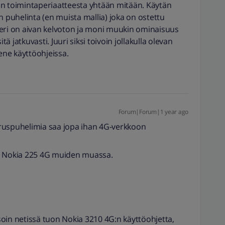
erin toimintaperiaatteesta yhtään mitään. Käytän
puhelinta (en muista mallia) joka on ostettu
teri on aivan kelvoton ja moni muukin ominaisuus
tä jatkuvasti. Juuri siksi toivoin jollakulla olevan
mene käyttöohjeissa.
Forum|Forum|1 year ago
ruspuhelimia saa jopa ihan 4G-verkkoon
G, Nokia 225 4G muiden muassa.
oin netissä tuon Nokia 3210 4G:n käyttöohjetta,