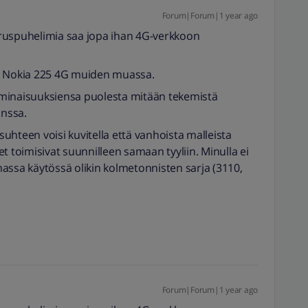
Forum|Forum|1 year ago
ruspuhelimia saa jopa ihan 4G-verkkoon
G, Nokia 225 4G muiden muassa.
e ominaisuuksiensa puolesta mitään tekemistä
nssa.
uhteen voisi kuvitella että vanhoista malleista
t toimisivat suunnilleen samaan tyyliin. Minulla ei
omassa käytössä olikin kolmetonnisten sarja (3110,
Forum|Forum|1 year ago