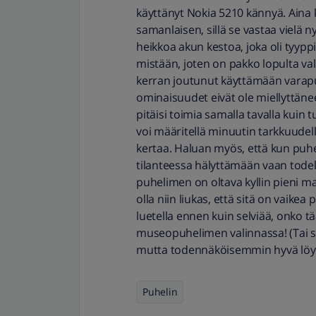
käyttänyt Nokia 5210 kännyä. Aina k
samanlaisen, sillä se vastaa vielä n
heikkoa akun kestoa, joka oli tyypp
mistään, joten on pakko lopulta v
kerran joutunut käyttämään varap
ominaisuudet eivät ole miellyttänee
pitäisi toimia samalla tavalla kuin
voi määritellä minuutin tarkkuudell
kertaa. Haluan myös, että kun puhe
tilanteessa hälyttämään vaan todel
puhelimen on oltava kyllin pieni m
olla niin liukas, että sitä on vaike
luetella ennen kuin selviää, onko tä
museopuhelimen valinnassa! (Tai sa
mutta todennäköisemmin hyvä löyt
Puhelin