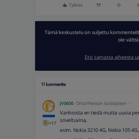
Tykkää
Tämä keskustelu on suljettu kommenteilta.
ole vältt
Etsi samasta aiheesta 
11 kommenttia
JV0600
OmaYhteisön luottojäsen
Vanhoista en tiedä mutta uusia pe
soveltuvina,
+17
esim. Nokia 3210 4G, Nokia 105 4