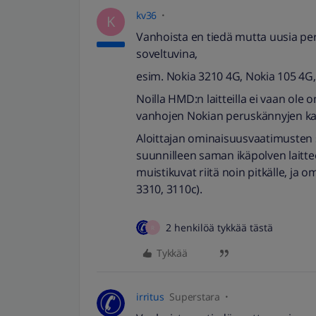
kv36
K
Vanhoista en tiedä mutta uusia pe
soveltuvina,
esim. Nokia 3210 4G, Nokia 105 4
Noilla HMD:n laitteilla ei vaan ol
vanhojen Nokian peruskännyjen ka
Aloittajan ominaisuusvaatimusten s
suunnilleen saman ikäpolven laittee
muistikuvat riitä noin pitkälle, ja 
3310, 3110c).
2 henkilöä tykkää tästä
R
Tykkää
irritus
Superstara