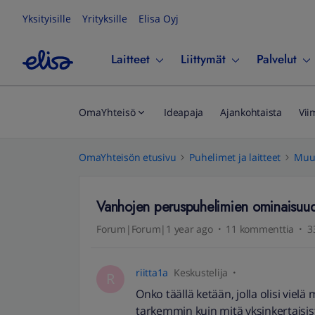
Yksityisille
Yrityksille
Elisa Oyj
Laitteet
Liittymät
Palvelut
OmaYhteisö
Ideapaja
Ajankohtaista
Vii
OmaYhteisön etusivu
Puhelimet ja laitteet
Muut
Vanhojen peruspuhelimien ominaisuu
Forum|Forum|1 year ago
11 kommenttia
3
riitta1a
Keskustelija
R
Onko täällä ketään, jolla olisi vi
tarkemmin kuin mitä yksinkertaisist