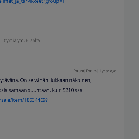
helimet_ja_tarvikkeet?group=1
liittymiä ym. Elisalta
Forum|Forum|1 year ago
yytävänä. On se vähän liukkaan näköinen,
sia samaan suuntaan, kuin 5210:ssa.
rsale/item/18534469?