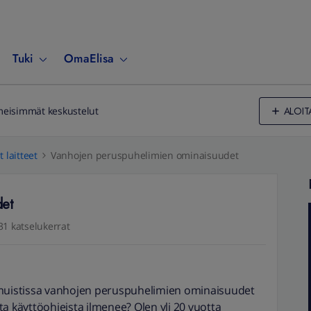
Tuki
OmaElisa
ALOIT
meisimmät keskustelut
 laitteet
Vanhojen peruspuhelimien ominaisuudet
det
31 katselukerrat
elä muistissa vanhojen peruspuhelimien ominaisuudet
a käyttöohjeista ilmenee? Olen yli 20 vuotta