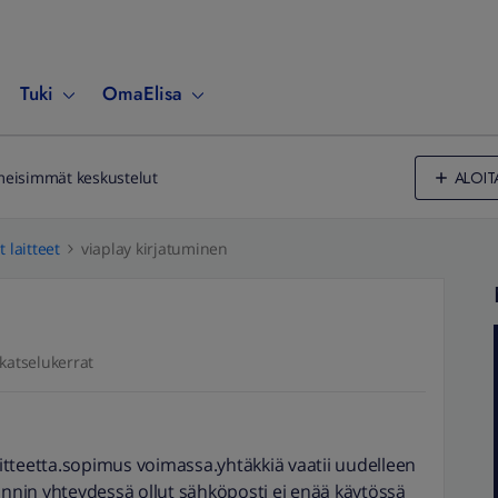
Tuki
OmaElisa
ALOIT
meisimmät keskustelut
 laitteet
viaplay kirjatuminen
katselukerrat
tteetta.sopimus voimassa.yhtäkkiä vaatii uudelleen
öinnin yhteydessä ollut sähköposti ei enää käytössä