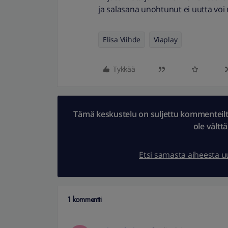
ja salasana unohtunut ei uutta vo
Elisa Viihde
Viaplay
Tykkää
Tämä keskustelu on suljettu kommenteilta.
ole vältt
Etsi samasta aiheesta 
1 kommentti