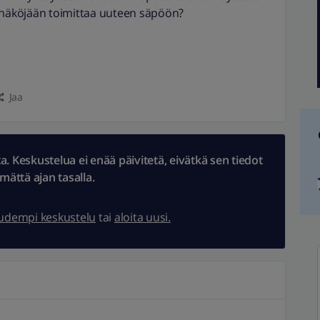
i näköjään toimittaa uuteen säpöön?
Jaa
 Keskustelua ei enää päivitetä, eivätkä sen tiedot
ämättä ajan tasalla.
uudempi keskustelu
tai
aloita uusi.