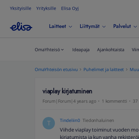
Yksityisille
Yrityksille
Elisa Oyj
Laitteet
Liittymät
Palvelut
OmaYhteisö
Ideapaja
Ajankohtaista
Vii
OmaYhteisön etusivu
Puhelimet ja laitteet
Muut
viaplay kirjatuminen
Forum|Forum|4 years ago
1 kommentti
37 
Tindeliin0
Tiedonhaluinen
T
Viihde viaplay toiminut vuoden moi
kirjatumista ja kun vanha rekister