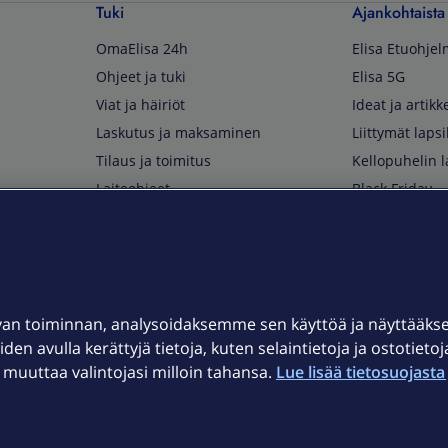
Tuki
Ajankohtaista
OmaElisa 24h
Elisa Etuohje
Ohjeet ja tuki
Elisa 5G
Viat ja häiriöt
Ideat ja artikke
Laskutus ja maksaminen
Liittymät lapsi
Tilaus ja toimitus
Kellopuhelin l
Laiteohjeet
Black Friday
Asiakaspalvelun yhteystiedot
Huippuetuja El
Soita Omagurulle
OmaYhteisö
Myymälät ja myyntipisteet
van toiminnan, analysoidaksemme sen käyttöä ja näyttääk
Kuuluvuuskartta
iden avulla kerättyjä tietoja, kuten selaintietoja ja ostotieto
Asiakastiedotteet
uuttaa valintojasi milloin tahansa.
Lue lisää tietosuojasta 
t
OmaElisa-sovellus
järjestelmä
Kirjaudu sähköpostiin