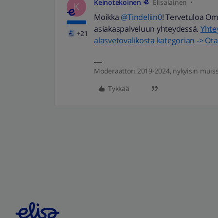
Keinotekoinen
Elisalainen
K
Moikka
@Tindeliin0
! Tervetuloa Om
asiakaspalveluun yhteydessä.
Yhtey
+21
alasvetovalikosta kategorian -> Ot
Moderaattori 2019-2024, nykyisin muis
Tykkää