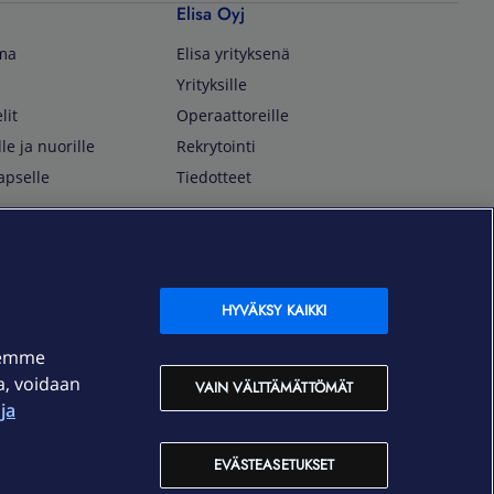
Elisa Oyj
lma
Elisa yrityksenä
Yrityksille
lit
Operaattoreille
lle ja nuorille
Rekrytointi
apselle
Tiedotteet
In English
isan asiakkaille
Customer Service
OmaElisa Self Service
HYVÄKSY KAIKKI
Moving to Finland
semme
Elisa Corporation
ja, voidaan
VAIN VÄLTTÄMÄTTÖMÄT
ja
På Svenska
Kundtjänst
EVÄSTEASETUKSET