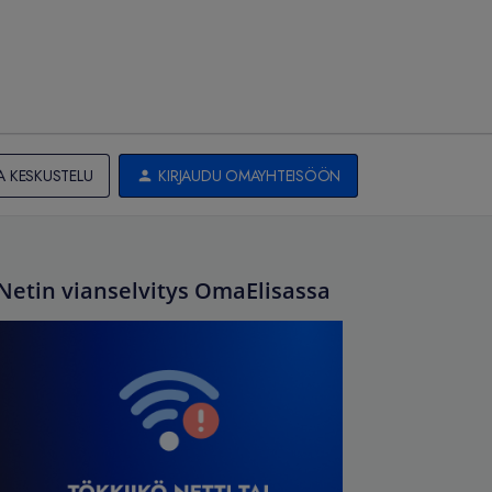
A KESKUSTELU
KIRJAUDU OMAYHTEISÖÖN
Netin vianselvitys OmaElisassa