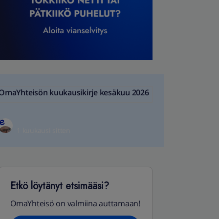
OmaYhteisön kuukausikirje kesäkuu 2026
1 kuukausi sitten
Etkö löytänyt etsimääsi?
OmaYhteisö on valmiina auttamaan!