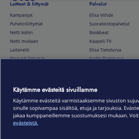
Laitteet & liittymät
Palvelut
Kampanjat
Elisa Viihde
Puhelinliittymät
Suoratoistopalvelut
Netti kotiin
Bookbeat
Netti mukaan
Kaapeli-TV
Laitenetti
Elisa Tietoturva
Prepaid-liittymät
Kodin Tietoturva
Puhelimet ja tarvikkeet
Mobiilivarmenne
Tietotekniikka
Kuka soittaa
Pelaaminen
Sähköpostipalvelu
Käytämme evästeitä sivuillamme
TV & audio
Elisa Kotiverkko
Käytämme evästeitä varmistaaksemme sivuston suju
Kodinkoneet
Elisa Pilvilinna
sinulle sopivampaa sisältöä, etuja ja tarjouksia. Eväste
Kamerat ja dronet
Elisa Laiteturva
jakaa kumppaneillemme suostumuksesi mukaan. Voit m
Kellot ja rannekkeet
Elisa Rinnakkaisliittymä
evästeistä.
Älykoti
Elisa Kotiturva -hälytys
Elisa Vaihtoetu
Elisa Kotiakku