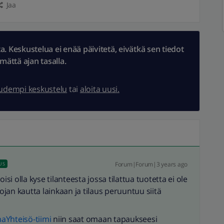
Jaa
 Keskustelua ei enää päivitetä, eivätkä sen tiedot
ämättä ajan tasalla.
uudempi keskustelu
tai
aloita uusi.
Forum|Forum|3 years ago
US
 olla kyse tilanteesta jossa tilattua tuotetta ei ole
jan kautta lainkaan ja tilaus peruuntuu siitä
Yhteisö-tiimi
niin saat omaan tapaukseesi