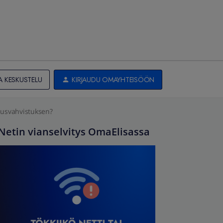
A KESKUSTELU
KIRJAUDU OMAYHTEISÖÖN
lausvahvistuksen?
Netin vianselvitys OmaElisassa