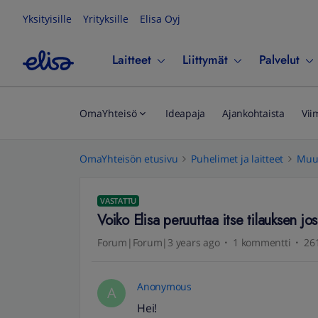
Yksityisille
Yrityksille
Elisa Oyj
Laitteet
Liittymät
Palvelut
OmaYhteisö
Ideapaja
Ajankohtaista
Vii
OmaYhteisön etusivu
Puhelimet ja laitteet
Muut
VASTATTU
Voiko Elisa peruuttaa itse tilauksen jo
Forum|Forum|3 years ago
1 kommentti
261
Anonymous
A
Hei!