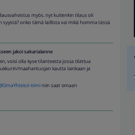
i tilausvahvistus myös. nyt kuitenkin tilaus oli
n syystä? onko tämä laillista vai mikä homma tässä
seen jakoi
sakarialanne
voisi olla kyse tilanteesta jossa tilattua
a tukkurin/maahantuojan kautta lainkaan ja
@OmaYhteisö-tiimi
niin saat omaan