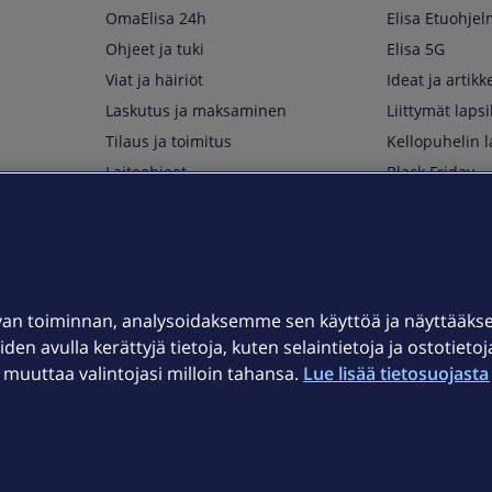
OmaElisa 24h
Elisa Etuohje
Ohjeet ja tuki
Elisa 5G
Viat ja häiriöt
Ideat ja artikke
Laskutus ja maksaminen
Liittymät lapsi
Tilaus ja toimitus
Kellopuhelin l
Laiteohjeet
Black Friday
Asiakaspalvelun yhteystiedot
Huippuetuja El
Soita Omagurulle
OmaYhteisö
Myymälät ja myyntipisteet
van toiminnan, analysoidaksemme sen käyttöä ja näyttääk
Kuuluvuuskartta
iden avulla kerättyjä tietoja, kuten selaintietoja ja ostotieto
Asiakastiedotteet
uuttaa valintojasi milloin tahansa.
Lue lisää tietosuojasta 
t
OmaElisa-sovellus
järjestelmä
Kirjaudu sähköpostiin
et © 2026 Elisa Oyj.