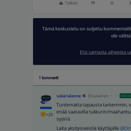
Tykkää
Tämä keskustelu on suljettu kommenteilta.
ole vältt
Etsi samasta aiheesta 
1 kommentti
sakarialanne
Elisalainen
VASTA
Tuntematta tapausta tarkemmin, voisi
enää saatavilla tukkurin/maahantuo
+25
syystä.
Laita yksityisviestiä käyttäjälle
@Oma