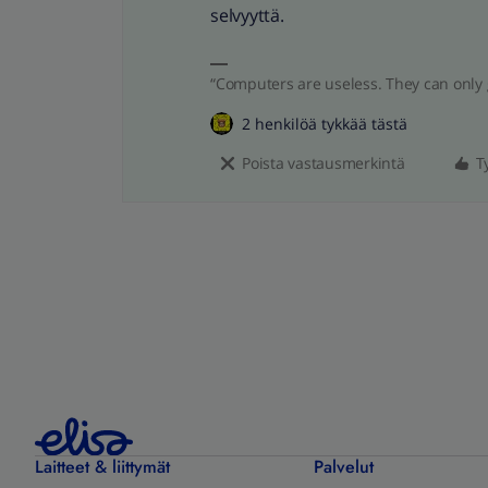
selvyyttä.
“Computers are useless. They can only 
2 henkilöä tykkää tästä
Poista vastausmerkintä
T
Laitteet & liittymät
Palvelut