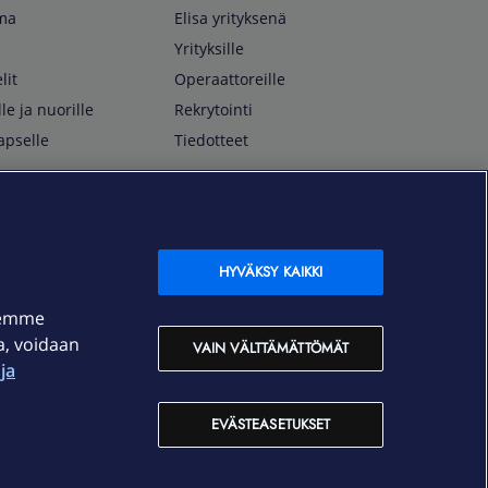
lma
Elisa yrityksenä
Yrityksille
lit
Operaattoreille
lle ja nuorille
Rekrytointi
apselle
Tiedotteet
In English
isan asiakkaille
Customer Service
OmaElisa Self Service
HYVÄKSY KAIKKI
Moving to Finland
semme
Elisa Corporation
ja, voidaan
VAIN VÄLTTÄMÄTTÖMÄT
ja
På Svenska
Kundtjänst
EVÄSTEASETUKSET
OmaElisa självbetjäning