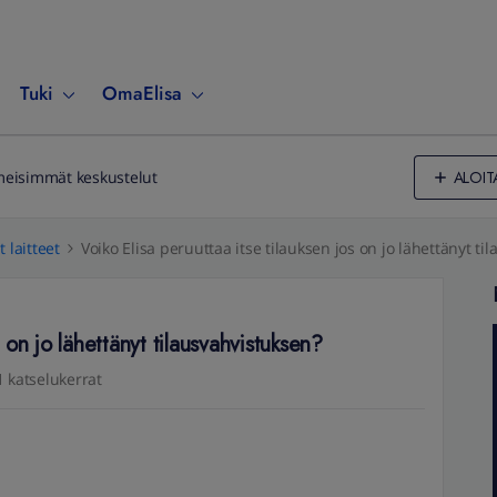
Tuki
OmaElisa
ALOIT
meisimmät keskustelut
 laitteet
Voiko Elisa peruuttaa itse tilauksen jos on jo lähettänyt ti
s on jo lähettänyt tilausvahvistuksen?
 katselukerrat