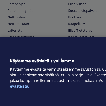
Kampanjat
Elisa Viihde
Puhelinliittymät
Suoratoistopalvelut
Netti kotiin
Bookbeat
Netti mukaan
Kaapeli-TV
Laitenetti
Elisa Tietoturva
Prepaid-liittymät
Kodin Tietoturva
Puhelimet ja tarvikkeet
Mobiilivarmenne
Tietotekniikka
Kuka soittaa
Pelaaminen
Sähköpostipalvelu
Käytämme evästeitä sivuillamme
TV & audio
Elisa Kotiverkko
Käytämme evästeitä varmistaaksemme sivuston suju
Kodinkoneet
Elisa Pilvilinna
sinulle sopivampaa sisältöä, etuja ja tarjouksia. Eväste
Kamerat ja dronet
Elisa Laiteturva
jakaa kumppaneillemme suostumuksesi mukaan. Voit m
Kellot ja rannekkeet
Elisa Rinnakkaisliittymä
evästeistä.
Älykoti
Elisa Kotiturva -hälytys
Elisa Vaihtoetu
Elisa Kotiakku
Sopimusehdot
Tietosuoja
Saavutettavuus
Evästeasetukset
Tekijänoikeud