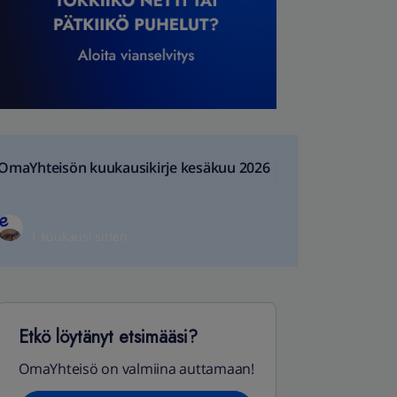
OmaYhteisön kuukausikirje kesäkuu 2026
1 kuukausi sitten
Etkö löytänyt etsimääsi?
OmaYhteisö on valmiina auttamaan!