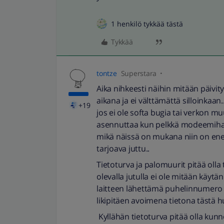
1 henkilö tykkää tästä
Tykkää
tontze
Superstara
Aika nihkeesti näihin mitään päivity
aikana ja ei välttämättä silloinkaa
+19
jos ei ole softa bugia tai verkon muu
asennuttaa kun pelkkä modeemihan
mikä näissä on mukana niin on ene
tarjoava juttu..
Tietoturva ja palomuurit pitää olla
olevalla jutulla ei ole mitään käyt
laitteen lähettämä puhelinnumero j
likipitäen avoimena tietona tästä hu
Kyllähän tietoturva pitää olla kunn