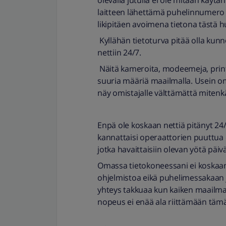
olevalla jutulla ei ole mitään käyt
laitteen lähettämä puhelinnumero j
likipitäen avoimena tietona tästä hu
Kyllähän tietoturva pitää olla kunn
nettiin 24/7.
Näitä kameroita, modeemeja, printt
suuria määriä maailmalla. Usein om
näy omistajalle välttämättä mitenk
Enpä ole koskaan nettiä pitänyt 24
kannattaisi operaattorien puuttua et
jotka havaittaisiin olevan yötä päiv
Omassa tietokoneessani ei koskaan o
ohjelmistoa eikä puhelimessakaan ja
yhteys takkuaa kun kaiken maailman
nopeus ei enää ala riittämään tämä