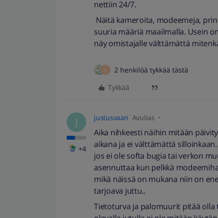
nettiin 24/7.
Näitä kameroita, modeemeja, printt
suuria määriä maailmalla. Usein om
näy omistajalle välttämättä mitenk
2 henkilöä tykkää tästä
K
Tykkää
justusvaan
Avulias
J
Aika nihkeesti näihin mitään päivity
aikana ja ei välttämättä silloinkaa
+4
jos ei ole softa bugia tai verkon muu
asennuttaa kun pelkkä modeemihan
mikä näissä on mukana niin on ene
tarjoava juttu..
Tietoturva ja palomuurit pitää olla