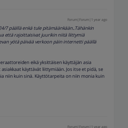
Forum|Forum|1 year ago
 24/7 päällä enkä tule pitämäänkään..Tähänkin
että rajoittaisivat juurikin niitä liittymiä
evan yötä päivää verkoon päin internetti päällä
peraattoreiden eikä yksittäisen käyttäjän asia
 asiakkaat käyttävät liittymiään. Jos itse et pidä, se
imia niin kuin sinä. Käyttötarpeita on niin monia kuin
Forum|Forum|1 year ago