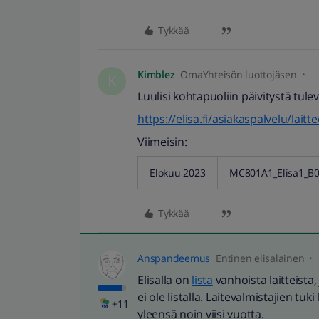
Tykkää
Kimblez
OmaYhteisön luottojäsen
K
Luulisi kohtapuoliin päivitystä tule
https://elisa.fi/asiakaspalvelu/lait
Viimeisin:
Elokuu 2023
MC801A1_Elisa1_B
Tykkää
Anspandeemus
Entinen elisalainen
Elisalla on
lista
vanhoista laitteista,
ei ole listalla. Laitevalmistajien tuki
+11
yleensä noin viisi vuotta.