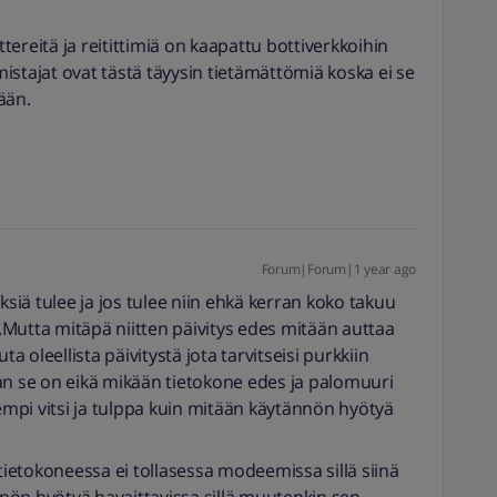
ereitä ja reitittimiä on kaapattu bottiverkkoihin
istajat ovat tästä täyysin tietämättömiä koska ei se
ään.
Forum|Forum|1 year ago
ksiä tulee ja jos tulee niin ehkä kerran koko takuu
n..Mutta mitäpä niitten päivitys edes mitään auttaa
ta oleellista päivitystä jota tarvitseisi purkkiin
 se on eikä mikään tietokone edes ja palomuuri
mpi vitsi ja tulppa kuin mitään käytännön hyötyä
 tietokoneessa ei tollasessa modeemissa sillä siinä