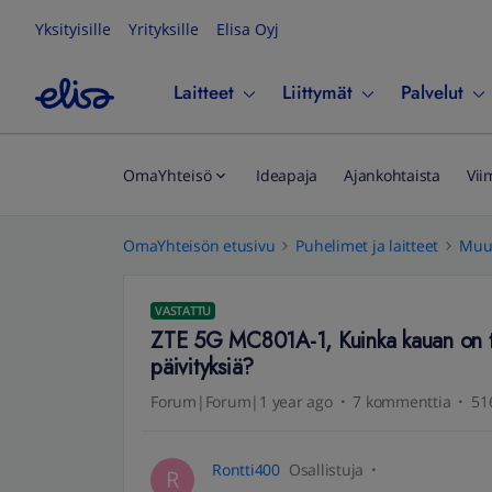
Yksityisille
Yrityksille
Elisa Oyj
Laitteet
Liittymät
Palvelut
OmaYhteisö
Ideapaja
Ajankohtaista
Vii
OmaYhteisön etusivu
Puhelimet ja laitteet
Muut
VASTATTU
ZTE 5G MC801A-1, Kuinka kauan on tuet
päivityksiä?
Forum|Forum|1 year ago
7 kommenttia
51
Rontti400
Osallistuja
R