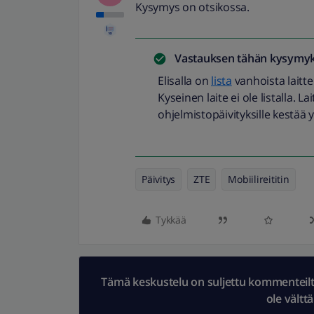
Kysymys on otsikossa.
Vastauksen tähän kysymyk
Elisalla on
lista
vanhoista laittei
Kyseinen laite ei ole listalla. Lai
ohjelmistopäivityksille kestää y
Päivitys
ZTE
Mobiilireititin
Tykkää
Tämä keskustelu on suljettu kommenteilta.
ole vältt