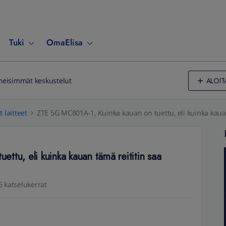
Tuki
OmaElisa
ALOIT
meisimmät keskustelut
 laitteet
ZTE 5G MC801A-1, Kuinka kauan on tuettu, eli kuinka kauan
tu, eli kuinka kauan tämä reititin saa
6 katselukerrat