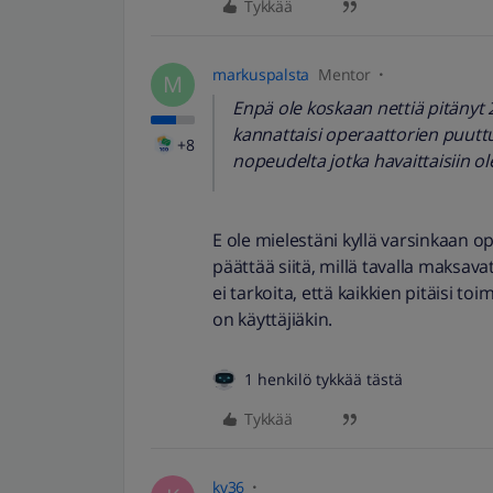
Tykkää
markuspalsta
Mentor
M
Enpä ole koskaan nettiä pitänyt
kannattaisi operaattorien puuttua 
+8
nopeudelta jotka havaittaisiin ol
E ole mielestäni kyllä varsinkaan o
päättää siitä, millä tavalla maksavat
ei tarkoita, että kaikkien pitäisi to
on käyttäjiäkin.
1 henkilö tykkää tästä
Tykkää
kv36