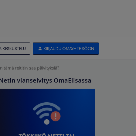
A KESKUSTELU
KIRJAUDU OMAYHTEISÖÖN
 tämä reititin saa päivityksiä?
Netin vianselvitys OmaElisassa