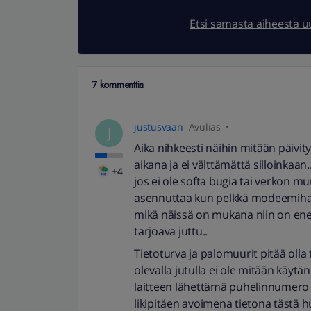
Etsi samasta aiheesta 
7 kommenttia
justusvaan
Avulias
J
Aika nihkeesti näihin mitään päivity
aikana ja ei välttämättä silloinkaa
+4
jos ei ole softa bugia tai verkon muu
asennuttaa kun pelkkä modeemihan
mikä näissä on mukana niin on ene
tarjoava juttu..
Tietoturva ja palomuurit pitää olla
olevalla jutulla ei ole mitään käyt
laitteen lähettämä puhelinnumero j
likipitäen avoimena tietona tästä hu