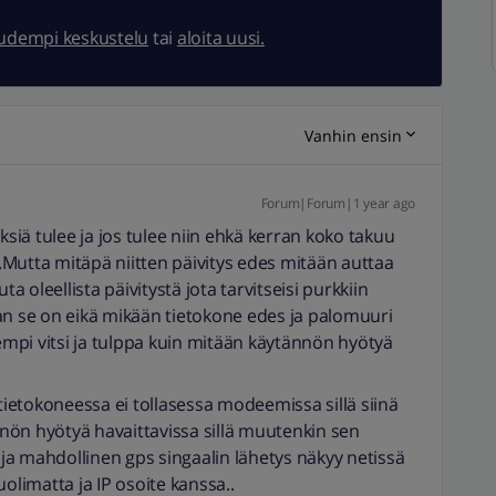
uudempi keskustelu
tai
aloita uusi.
Vanhin ensin
Forum|Forum|1 year ago
ksiä tulee ja jos tulee niin ehkä kerran koko takuu
n..Mutta mitäpä niitten päivitys edes mitään auttaa
ta oleellista päivitystä jota tarvitseisi purkkiin
 se on eikä mikään tietokone edes ja palomuuri
mpi vitsi ja tulppa kuin mitään käytännön hyötyä
 tietokoneessa ei tollasessa modeemissa sillä siinä
ännön hyötyä havaittavissa sillä muutenkin sen
a mahdollinen gps singaalin lähetys näkyy netissä
olimatta ja IP osoite kanssa..