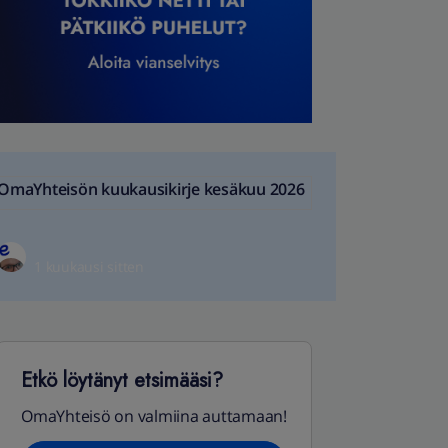
OmaYhteisön kuukausikirje kesäkuu 2026
1 kuukausi sitten
Etkö löytänyt etsimääsi?
OmaYhteisö on valmiina auttamaan!