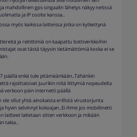
ännön hyötyä havaittavissa sillä muutenkin sen
a mahdollinen gps singaalin lähetys näkyy netissä
olimatta ja IP osoite kanssa..
ossa myös kaikissa laitteissa jotka on kytkettynä
ereitä ja reitittimiä on kaapattu bottiverkkoihin
istajat ovat tästä täyysin tietämättömiä koska ei se
ään.
/7 päällä enkä tule pitämäänkään..Tähänkin
tä rajoittaisivat juurikin niitä liittymiä nopeudelta
ää verkoon päin internetti päällä
le ollut yhtä ainokaista erillistä virustorjunta
 hyvin selvinnyt kokoajan..Ei ihme jos mobiilinetti
 laitteet laitetaan sitten verkkoon ja mikään
n takia..