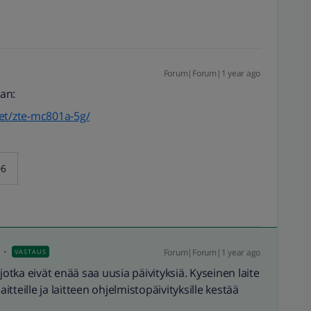
Forum|Forum|1 year ago
van:
teet/zte-mc801a-5g/
06
Forum|Forum|1 year ago
VASTAUS
 jotka eivät enää saa uusia päivityksiä. Kyseinen laite
 laitteille ja laitteen ohjelmistopäivityksille kestää