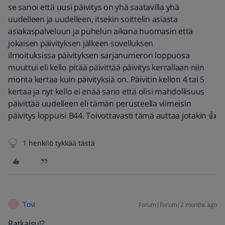
se sanoi että uusi päivitys on yhä saatavilla yhä
uudelleen ja uudelleen, itsekin soittelin asiasta
asiakaspalveluun ja puhelun aikana huomasin että
jokaisen päivityksen jälkeen sovelluksen
ilmoituksissa päivityksen sarjanumeron loppuosa
muuttui eli kello pitää päivittää päivitys kerrallaan niin
monta kertaa kuin päivityksiä on. Päivitin kellon 4 tai 5
kertaa ja nyt kello ei enää sano että olisi mahdollisuus
päivittää uudelleen eli tämän perusteella viimeisin
päivitys loppuisi B44. Toivottavasti tämä auttaa jotakin 👍
1 henkilö tykkää tästä
Tovi
Forum|Forum|2 months ago
T
Ratkaisu!?