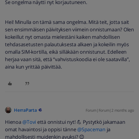
Se ongelma näytti nyt korjautuneen.
Hei! Minulla on tämä sama ongelma. Mitä teit, jotta sait
sen ensimmäisen päivityksen viimein onnistumaan? Olen
kokeillut nyt omasta mielestäni kaiken mahdollisen
tehdasasetusten palautuksesta alkaen ja kokeilin myös
omalla SIM-kortilla, eikä silläkään onnistunut. Edelleen
herjaa vaan sitä, että “vahvistuskoodia ei ole saatavilla”,
aina kun yrittää päivittää.
HerraParta
Forum|Forum|2 months ago
Hienoa ​
@Tovi
että onnistui nyt! 💪 Pystytkö jakamaan
omat havaintosi ja oppisi tänne ​
@Spaceman
ja
mahdollisesti muidenkin avuksi? 😊