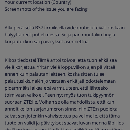
Your current location (Country)
Screenshots of the issue you are facing.
Alkuperäisellä B37 firmiksellä videopuhelut eivät koskaan
hälyyttäneet puhelimessa. Se ja pari muutakin bugia
korjautui kun sai päivitykset asennettua.
Kiitos tiedosta! Tämä antoi toivoa, että tuon ehkä saa
vielä korjattua. Yritän vielä loppuviikon ajan päivittää
ennen kuin palautan laitteen, koska sitten tulee
palautusikkunakin jo vastaan enkä jää odottelemaan
pidemmäksi aikaa epävarmuuteen, että lähteekö
toimivaan vaiko ei. Teen nyt myös tuon tukipyynnön
suoraan ZTE:lle. Voihan se olla mahdollista, että kun
annoit kellon sarjanumeron sinne, niin ZTE:n puolelta
saivat sen jotenkin vahvistettua palvelimelle, että tämä
tuote on validi ja päivitykset saavat luvan mennä läpi. Jos
siellä on jostain syystä ollut joku häikkä, mikä on estänyt