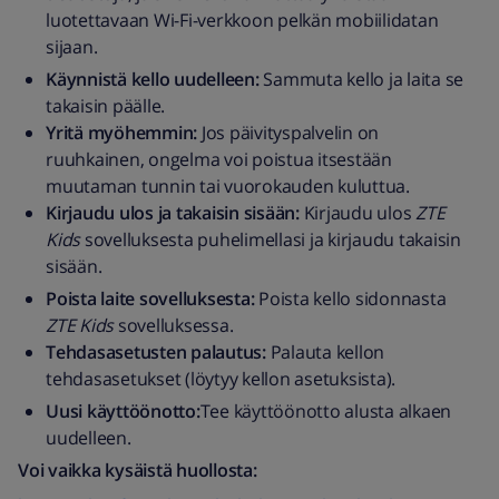
luotettavaan Wi-Fi-verkkoon pelkän mobiilidatan
sijaan.
Käynnistä kello uudelleen:
Sammuta kello ja laita se
takaisin päälle.
Yritä myöhemmin:
Jos päivityspalvelin on
ruuhkainen, ongelma voi poistua itsestään
muutaman tunnin tai vuorokauden kuluttua.
Kirjaudu ulos ja takaisin sisään:
Kirjaudu ulos
ZTE
Kids
sovelluksesta puhelimellasi ja kirjaudu takaisin
sisään.
Poista laite sovelluksesta:
Poista kello sidonnasta
ZTE Kids
sovelluksessa.
Tehdasasetusten palautus:
Palauta kellon
tehdasasetukset (löytyy kellon asetuksista).
Uusi käyttöönotto:
Tee käyttöönotto alusta alkaen
uudelleen.
Voi vaikka kysäistä huollosta: