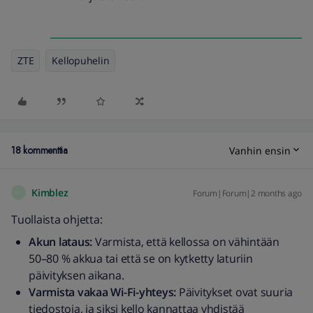
ZTE
Kellopuhelin
18 kommenttia
Vanhin ensin
Kimblez
Forum|Forum|2 months ago
K
Tuollaista ohjetta:
Akun lataus:
Varmista, että kellossa on vähintään
50–80 % akkua tai että se on kytketty laturiin
päivityksen aikana.
Varmista vakaa Wi-Fi-yhteys:
Päivitykset ovat suuria
tiedostoja, ja siksi kello kannattaa yhdistää