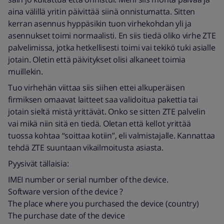
aina välillä yritin päivittää siinä onnistumatta. Sitten
kerran asennus hyppäsikin tuon virhekohdan yli ja
asennukset toimi normaalisti. En siis tiedä oliko virhe ZTE
palvelimissa, jotka hetkellisesti toimi vai tekikö tuki asialle
jotain. Oletin että päivitykset olisi alkaneet toimia
muillekin.
Tuo virhehän viittaa siis siihen ettei alkuperäisen
firmiksen omaavat laitteet saa validoitua pakettia tai
jotain sieltä mistä yrittävät. Onko se sitten ZTE palvelin
vai mikä niin sitä en tiedä. Oletan että kellot yrittää
tuossa kohtaa “soittaa kotiin”, eli valmistajalle. Kannattaa
tehdä ZTE suuntaan vikailmoitusta asiasta.
Pyysivät tällaisia:
IMEI number or serial number of the device.
Software version of the device ?
The place where you purchased the device (country)
The purchase date of the device