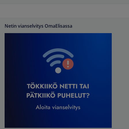
Netin vianselvitys OmaElisassa