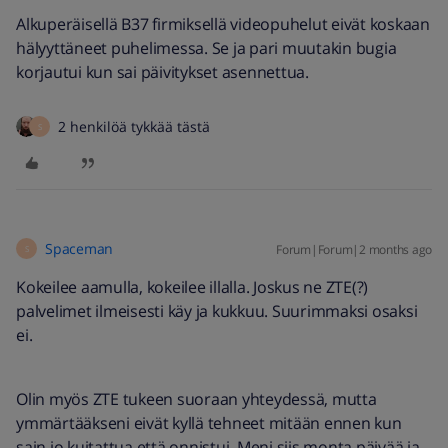
Alkuperäisellä B37 firmiksellä videopuhelut eivät koskaan
hälyyttäneet puhelimessa. Se ja pari muutakin bugia
korjautui kun sai päivitykset asennettua.
2 henkilöä tykkää tästä
S
Spaceman
Forum|Forum|2 months ago
S
Kokeilee aamulla, kokeilee illalla. Joskus ne ZTE(?)
palvelimet ilmeisesti käy ja kukkuu. Suurimmaksi osaksi
ei.
Olin myös ZTE tukeen suoraan yhteydessä, mutta
ymmärtääkseni eivät kyllä tehneet mitään ennen kun
sain jo kuitattua että onnistui. Meni siis monta päivää ja