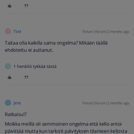
Tovi
Forum|Forum|2 months ago
T
Taitaa olla kaikilla sama ongelma? Mikään täällä
ehdotettu ei auttanut.
1 henkilö tykkää tästä
I
Jere
Forum|Forum|2 months ago
J
Ratkaisu!?
Moikka meillä oli semmoinen ongelma että kello antoi
päivittää mutta kun tarkisti päivityksen tilanteen kellosta