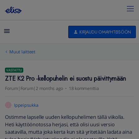
KIRJAUDU OMAYHTEISÖÖN
Muut laitteet
VASTATTU
ZTE K2 Pro -kellopuhelin ei suostu päivittymään
Forum|Forum|2 months ago
18 kommenttia
Ippeipsukka
I
Ostimme lapselle uuden kellopuhelimen tällä viikolla.
Heti käyttöönotossa herjasi, että olisi uusi versio
saatavilla, mutta joka kerta kun sitä yritetään ladata aina