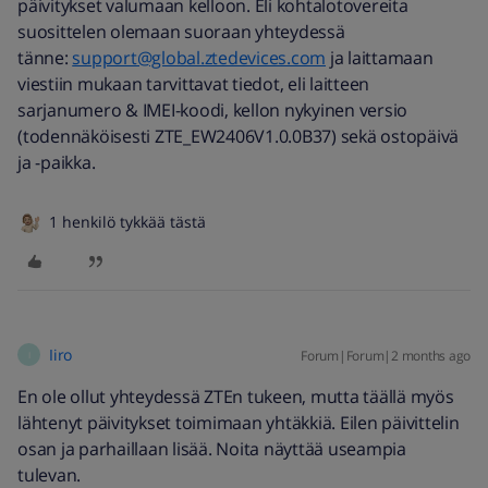
päivitykset valumaan kelloon. Eli kohtalotovereita
suosittelen olemaan suoraan yhteydessä
tänne:
support@global.ztedevices.com
ja laittamaan
viestiin mukaan tarvittavat tiedot, eli laitteen
sarjanumero & IMEI-koodi, kellon nykyinen versio
(todennäköisesti ZTE_EW2406V1.0.0B37) sekä ostopäivä
ja -paikka.
1 henkilö tykkää tästä
Iiro
Forum|Forum|2 months ago
I
En ole ollut yhteydessä ZTEn tukeen, mutta täällä myös
lähtenyt päivitykset toimimaan yhtäkkiä. Eilen päivittelin
osan ja parhaillaan lisää. Noita näyttää useampia
tulevan.