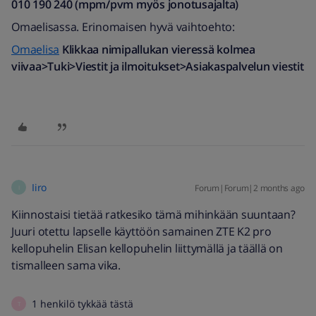
010 190 240 (mpm/pvm myös jonotusajalta)​
Omaelisassa. Erinomaisen hyvä vaihtoehto:
Omaelisa
Klikkaa nimipallukan vieressä kolmea
viivaa>Tuki>Viestit ja ilmoitukset>Asiakaspalvelun viestit
Iiro
Forum|Forum|2 months ago
I
Kiinnostaisi tietää ratkesiko tämä mihinkään suuntaan?
Juuri otettu lapselle käyttöön samainen ZTE K2 pro
kellopuhelin Elisan kellopuhelin liittymällä ja täällä on
tismalleen sama vika.
1 henkilö tykkää tästä
T