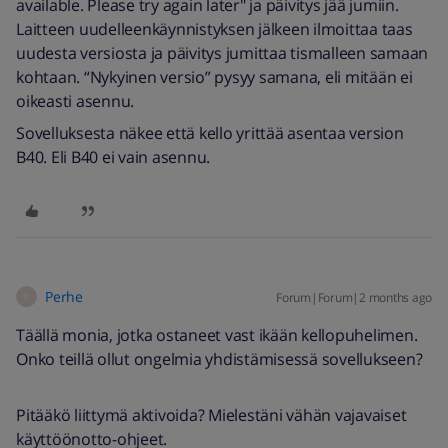
available. Please try again later" ja päivitys jää jumiin.
Laitteen uudelleenkäynnistyksen jälkeen ilmoittaa taas
uudesta versiosta ja päivitys jumittaa tismalleen samaan
kohtaan. “Nykyinen versio” pysyy samana, eli mitään ei
oikeasti asennu.
Sovelluksesta näkee että kello yrittää asentaa version
B40. Eli B40 ei vain asennu.
Perhe
Forum|Forum|2 months ago
P
Täällä monia, jotka ostaneet vast ikään kellopuhelimen.
Onko teillä ollut ongelmia yhdistämisessä sovellukseen?
Pitääkö liittymä aktivoida? Mielestäni vähän vajavaiset
käyttöönotto-ohjeet.