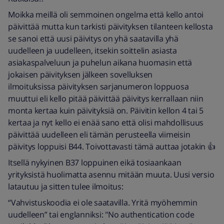
Moikka meillä oli semmoinen ongelma että kello antoi
päivittää mutta kun tarkisti päivityksen tilanteen kellosta
se sanoi että uusi päivitys on yhä saatavilla yhä
uudelleen ja uudelleen, itsekin soittelin asiasta
asiakaspalveluun ja puhelun aikana huomasin että
jokaisen päivityksen jälkeen sovelluksen
ilmoituksissa päivityksen sarjanumeron loppuosa
muuttui eli kello pitää päivittää päivitys kerrallaan niin
monta kertaa kuin päivityksiä on. Päivitin kellon 4 tai 5
kertaa ja nyt kello ei enää sano että olisi mahdollisuus
päivittää uudelleen eli tämän perusteella viimeisin
päivitys loppuisi B44. Toivottavasti tämä auttaa jotakin 👍
Itsellä nykyinen B37 loppuinen eikä tosiaankaan
yrityksistä huolimatta asennu mitään muuta. Uusi versio
latautuu ja sitten tulee ilmoitus:
“Vahvistuskoodia ei ole saatavilla. Yritä myöhemmin
uudelleen” tai englanniksi: "No authentication code