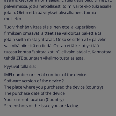
asennukset toimi normaalisti. En siis tiedä oliko virhe ZTE
palvelimissa, jotka hetkellisesti toimi vai tekikö tuki asialle
jotain. Oletin että päivitykset olisi alkaneet toimia
muillekin.
Tuo virhehän viittaa siis siihen ettei alkuperäisen
firmiksen omaavat laitteet saa validoitua pakettia tai
jotain sieltä mistä yrittävät. Onko se sitten ZTE palvelin
vai mikä niin sitä en tiedä. Oletan että kellot yrittää
tuossa kohtaa “soittaa kotiin”, eli valmistajalle. Kannattaa
tehdä ZTE suuntaan vikailmoitusta asiasta.
Pyysivät tällaisia:
IMEI number or serial number of the device.
Software version of the device ?
The place where you purchased the device (country)
The purchase date of the device
Your current location (Country)
Screenshots of the issue you are facing.