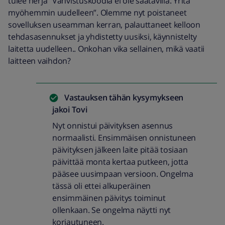
tulee herja “Vahvistuskoodia ei ole saatavilla. Yritä
myöhemmin uudelleen”. Olemme nyt poistaneet
sovelluksen useamman kerran, palauttaneet kelloon
tehdasasennukset ja yhdistetty uusiksi, käynnistelty
laitetta uudelleen.. Onkohan vika sellainen, mikä vaatii
laitteen vaihdon?
Vastauksen tähän kysymykseen
jakoi
Tovi
Nyt onnistui päivityksen asennus
normaalisti. Ensimmäisen onnistuneen
päivityksen jälkeen laite pitää tosiaan
päivittää monta kertaa putkeen, jotta
pääsee uusimpaan versioon. Ongelma
tässä oli ettei alkuperäinen
ensimmäinen päivitys toiminut
ollenkaan. Se ongelma näytti nyt
korjautuneen.