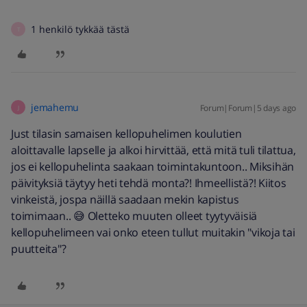
1 henkilö tykkää tästä
T
jemahemu
Forum|Forum|5 days ago
J
Just tilasin samaisen kellopuhelimen koulutien
aloittavalle lapselle ja alkoi hirvittää, että mitä tuli tilattua,
jos ei kellopuhelinta saakaan toimintakuntoon.. Miksihän
päivityksiä täytyy heti tehdä monta?! Ihmeellistä?! Kiitos
vinkeistä, jospa näillä saadaan mekin kapistus
toimimaan.. 😅 Oletteko muuten olleet tyytyväisiä
kellopuhelimeen vai onko eteen tullut muitakin "vikoja tai
puutteita"?