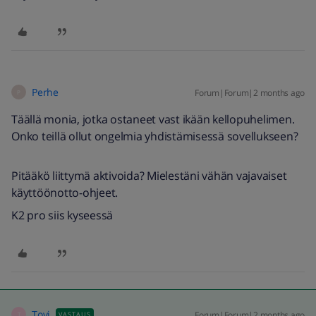
Perhe
Forum|Forum|2 months ago
P
Täällä monia, jotka ostaneet vast ikään kellopuhelimen.
Onko teillä ollut ongelmia yhdistämisessä sovellukseen?
Pitääkö liittymä aktivoida? Mielestäni vähän vajavaiset
käyttöönotto-ohjeet.
K2 pro siis kyseessä
Tovi
Forum|Forum|2 months ago
VASTAUS
T