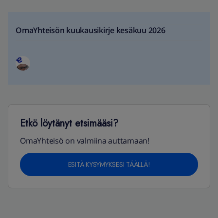
OmaYhteisön kuukausikirje kesäkuu 2026
Etkö löytänyt etsimääsi?
OmaYhteisö on valmiina auttamaan!
ESITÄ KYSYMYKSESI TÄÄLLÄ!