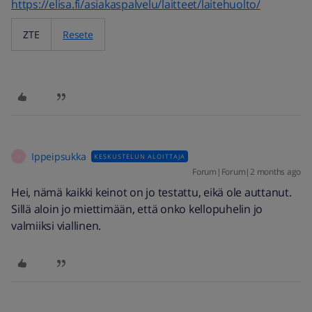
https://elisa.fi/asiakaspalvelu/laitteet/laitehuolto/
ZTE
Resete
Ippeipsukka
KESKUSTELUN ALOITTAJA
I
Forum|Forum|2 months ago
Hei, nämä kaikki keinot on jo testattu, eikä ole auttanut.
Sillä aloin jo miettimään, että onko kellopuhelin jo
valmiiksi viallinen.