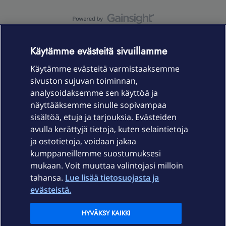
OmaYhteisö-käyttöehdot
Accessibility statement
Käytämme evästeitä sivuillamme
Käytämme evästeitä varmistaaksemme
sivuston sujuvan toiminnan,
Laitteet & liittymät
analysoidaksemme sen käyttöä ja
näyttääksemme sinulle sopivampaa
sisältöä, etuja ja tarjouksia. Evästeiden
Palvelut
avulla kerättyjä tietoja, kuten selaintietoja
ja ostotietoja, voidaan jakaa
Tuki
kumppaneillemme suostumuksesi
mukaan. Voit muuttaa valintojasi milloin
tahansa.
Lue lisää tietosuojasta ja
Ajankohtaista
evästeistä.
Elisa Oyj
HYVÄKSY KAIKKI