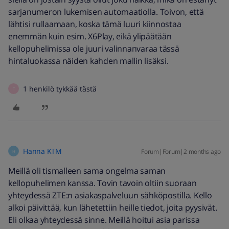
sarjanumeron lukemisen automaatiolla. Toivon, että
lähtisi rullaamaan, koska tämä luuri kiinnostaa
enemmän kuin esim. X6Play, eikä ylipäätään
kellopuhelimissa ole juuri valinnanvaraa tässä
hintaluokassa näiden kahden mallin lisäksi.
1 henkilö tykkää tästä
T
Hanna KTM
Forum|Forum|2 months ago
H
Meillä oli tismalleen sama ongelma saman
kellopuhelimen kanssa. Tovin tavoin oltiin suoraan
yhteydessä ZTE:n asiakaspalveluun sähköpostilla. Kello
alkoi päivittää, kun lähetettiin heille tiedot, joita pyysivät.
Eli olkaa yhteydessä sinne. Meillä hoitui asia parissa