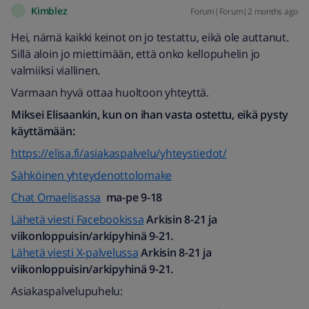
Kimblez
Forum|Forum|2 months ago
K
Hei, nämä kaikki keinot on jo testattu, eikä ole auttanut.
Sillä aloin jo miettimään, että onko kellopuhelin jo
valmiiksi viallinen.
Varmaan hyvä ottaa huoltoon yhteyttä.
Miksei Elisaankin, kun on ihan vasta ostettu, eikä pysty
käyttämään:
https://elisa.fi/asiakaspalvelu/yhteystiedot/
Sähköinen yhteydenottolomake
Chat Omaelisassa
ma-pe 9-18
Lähetä viesti Facebookissa
Arkisin 8-21 ja
viikonloppuisin/arkipyhinä 9-21.
Lähetä viesti X-palvelussa
Arkisin 8-21 ja
viikonloppuisin/arkipyhinä 9-21.
Asiakaspalvelupuhelu: