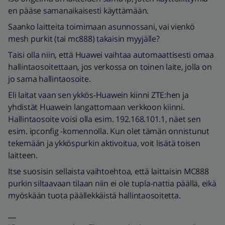
en pääse samanaikaisesti käyttämään.
Saanko laitteita toimimaan asunnossani, vai vienkö
mesh purkit (tai mc888) takaisin myyjälle?
Taisi olla niin, että Huawei vaihtaa automaattisesti omaa
hallintaosoitettaan, jos verkossa on toinen laite, jolla on
jo sama hallintaosoite.
Eli laitat vaan sen ykkös-Huawein kiinni ZTE:hen ja
yhdistät Huawein langattomaan verkkoon kiinni.
Hallintaosoite voisi olla esim. 192.168.101.1, näet sen
esim. ipconfig -komennolla. Kun olet tämän onnistunut
tekemään ja ykköspurkin aktivoitua, voit lisätä toisen
laitteen.
Itse suosisin sellaista vaihtoehtoa, että laittaisin MC888
purkin siltaavaan tilaan niin ei ole tupla-nattia päällä, eikä
myöskään tuota päällekkäistä hallintaosoitetta.