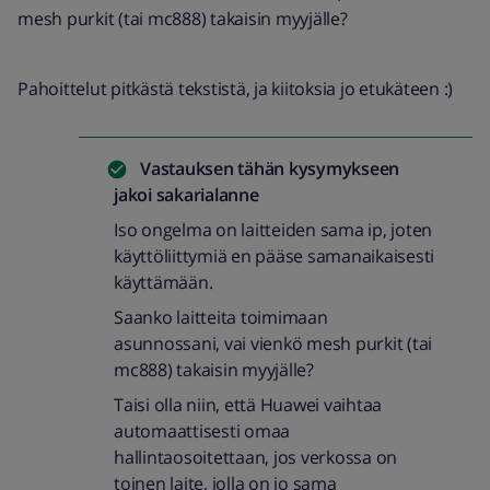
mesh purkit (tai mc888) takaisin myyjälle?
Pahoittelut pitkästä tekstistä, ja kiitoksia jo etukäteen :)
Vastauksen tähän kysymykseen
jakoi
sakarialanne
Iso ongelma on laitteiden sama ip, joten
käyttöliittymiä en pääse samanaikaisesti
käyttämään.
Saanko laitteita toimimaan
asunnossani, vai vienkö mesh purkit (tai
mc888) takaisin myyjälle?
Taisi olla niin, että Huawei vaihtaa
automaattisesti omaa
hallintaosoitettaan, jos verkossa on
toinen laite, jolla on jo sama