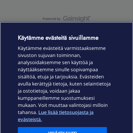
OmaYhteisö-käyttöehdot
Accessibility statement
Käytämme evästeitä sivuillamme
Käytämme evästeitä varmistaaksemme
sivuston sujuvan toiminnan,
Laitteet & liittymät
analysoidaksemme sen käyttöä ja
näyttääksemme sinulle sopivampaa
sisältöä, etuja ja tarjouksia. Evästeiden
Palvelut
avulla kerättyjä tietoja, kuten selaintietoja
ja ostotietoja, voidaan jakaa
Tuki
kumppaneillemme suostumuksesi
mukaan. Voit muuttaa valintojasi milloin
tahansa.
Lue lisää tietosuojasta ja
Ajankohtaista
evästeistä.
Elisa Oyj