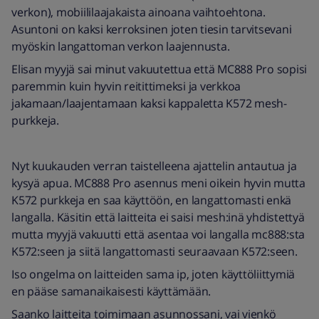
verkon), mobiililaajakaista ainoana vaihtoehtona.
Asuntoni on kaksi kerroksinen joten tiesin tarvitsevani
myöskin langattoman verkon laajennusta.
Elisan myyjä sai minut vakuutettua että MC888 Pro sopisi
paremmin kuin hyvin reitittimeksi ja verkkoa
jakamaan/laajentamaan kaksi kappaletta K572 mesh-
purkkeja.
Nyt kuukauden verran taistelleena ajattelin antautua ja
kysyä apua. MC888 Pro asennus meni oikein hyvin mutta
K572 purkkeja en saa käyttöön, en langattomasti enkä
langalla. Käsitin että laitteita ei saisi mesh:inä yhdistettyä
mutta myyjä vakuutti että asentaa voi langalla mc888:sta
K572:seen ja siitä langattomasti seuraavaan K572:seen.
Iso ongelma on laitteiden sama ip, joten käyttöliittymiä
en pääse samanaikaisesti käyttämään.
Saanko laitteita toimimaan asunnossani, vai vienkö