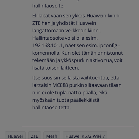
hallintaosoite.
Eli laitat vaan sen ykkös-Huawein kiinni
ZTE:hen ja yhdistät Huawein
langattomaan verkkoon kiinni.
Hallintaosoite voisi olla esim.
192.168.101.1, näet sen esim. ipconfig -
komennolla. Kun olet tämän onnistunut
tekemään ja ykköspurkin aktivoitua, voit
lisätä toisen laitteen.
Itse suosisin sellaista vaihtoehtoa, että
laittaisin MC888 purkin siltaavaan tilaan
niin ei ole tupla-nattia päällä, eikä
myöskään tuota päällekkäistä
hallintaosoitetta.
Huawei
ZTE
Mesh
Huawei K572 WiFi 7