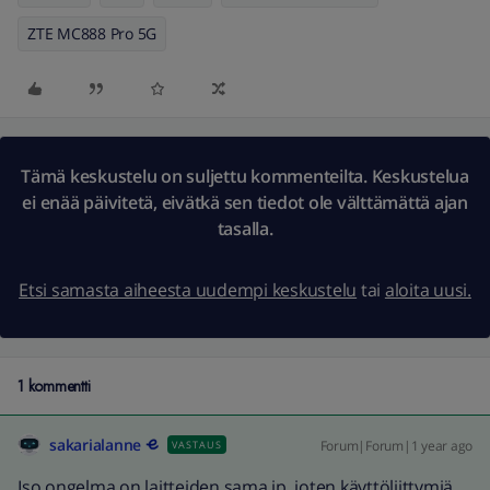
ZTE MC888 Pro 5G
Tämä keskustelu on suljettu kommenteilta. Keskustelua
ei enää päivitetä, eivätkä sen tiedot ole välttämättä ajan
tasalla.
Etsi samasta aiheesta uudempi keskustelu
tai
aloita uusi.
1 kommentti
sakarialanne
Forum|Forum|1 year ago
VASTAUS
Iso ongelma on laitteiden sama ip, joten käyttöliittymiä