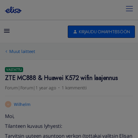
KIRJAUDU OMAYHTEISÖÖN
Muut laitteet
VASTATTU
ZTE MC888 & Huawei K572 wifin laajennus
Forum|Forum|1 year ago
1 kommentti
Wilhelm
W
Moi,
Tilanteen kuvaus lyhyesti:
Tarvitsin uuteen asuntoon verkon (tottakai valitsin Elisan