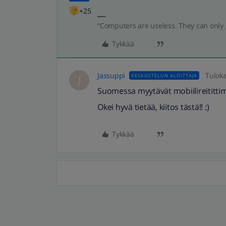
+25
“Computers are useless. They can only 
Tykkää
Jassuppi
Tulok
KESKUSTELUN ALOITTAJA
J
Suomessa myytävät mobiilireitittime
Okei hyvä tietää, kiitos tästä!! :)
Tykkää