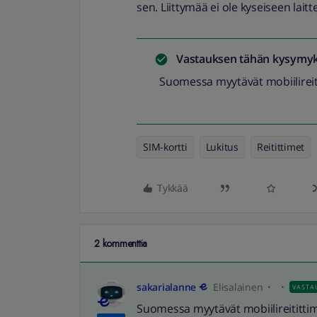
sen. Liittymää ei ole kyseiseen laitt
Vastauksen tähän kysymyk
Suomessa myytävät mobiilireitit
SIM-kortti
Lukitus
Reitittimet
Tykkää
2 kommenttia
sakarialanne
Elisalainen
VASTA
Suomessa myytävät mobiilireitittime