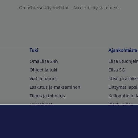
OmaYhteisö-käyttöehdot
Accessibility statement
Tuki
Ajankohtaista
OmaElisa 24h
Elisa Etuohje
Ohjeet ja tuki
Elisa 5G
Viat ja häiriöt
Ideat ja artikke
Laskutus ja maksaminen
Liittymät lapsi
Tilaus ja toimitus
Kellopuhelin l
Laiteohjeet
Black Friday
Asiakaspalvelun yhteystiedot
Huippuetuja El
Soita Omagurulle
OmaYhteisö