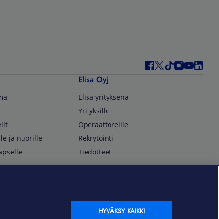
Elisa Oyj
lma
Elisa yrityksenä
Yrityksille
lit
Operaattoreille
lle ja nuorille
Rekrytointi
apselle
Tiedotteet
In English
isan asiakkaille
Customer Service
OmaElisa Self Service
HYVÄKSY KAIKKI