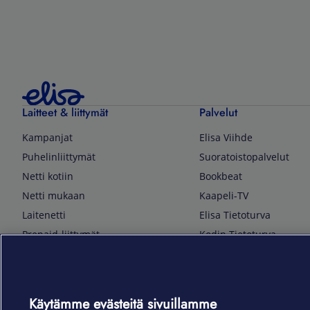
Laitteet & liittymät
Palvelut
Kampanjat
Elisa Viihde
Puhelinliittymät
Suoratoistopalvelut
Netti kotiin
Bookbeat
Netti mukaan
Kaapeli-TV
Laitenetti
Elisa Tietoturva
Prepaid-liittymät
Kodin Tietoturva
Puhelimet ja tarvikkeet
Mobiilivarmenne
Tietotekniikka
Kuka soittaa
Pelaaminen
Sähköpostipalvelu
Käytämme evästeitä sivuillamme