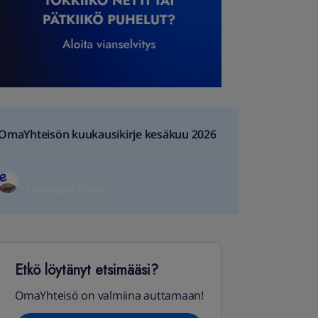
OmaYhteisön kuukausikirje kesäkuu 2026
1 kuukausi sitten
Etkö löytänyt etsimääsi?
OmaYhteisö on valmiina auttamaan!