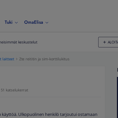
Tuki
OmaElisa
ALOIT
meisimmät keskustelut
 laitteet
Zte reititin ja sim-korttilukitus
51 katselukerrat
man käyttöä. Ulkopuolinen henkilö tarjoutui ostamaan