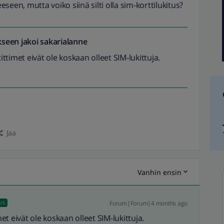
eeseen, mutta voiko siinä silti olla sim-korttilukitus?
seen jakoi
sakarialanne
timet eivät ole koskaan olleet SIM-lukittuja.
Jaa
Vanhin ensin
Forum|Forum|4 months ago
US
t eivät ole koskaan olleet SIM-lukittuja.