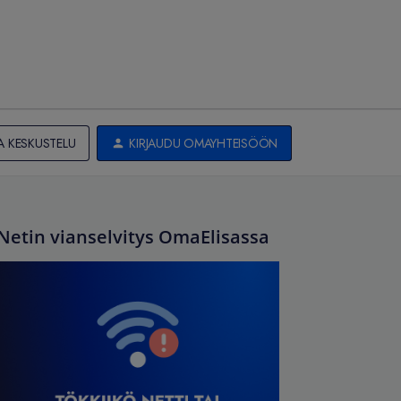
A KESKUSTELU
KIRJAUDU OMAYHTEISÖÖN
Netin vianselvitys OmaElisassa