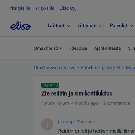
Yksityisille
Yrityksille
Elisa Oyj
Laitteet
Liittymät
Palvelut
OmaYhteisö
Ideapaja
Ajankohtaista
Vii
OmaYhteisön etusivu
Puhelimet ja laitteet
Muut
VASTATTU
Zte reititin ja sim-korttilukitus
Forum|Forum|4 months ago
2 kommenttia
Jassuppi
Tulokas
J
Reititin on oli jo hetken meillä il