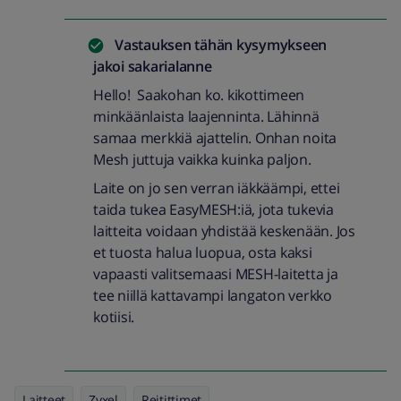
Vastauksen tähän kysymykseen
jakoi
sakarialanne
Hello! Saakohan ko. kikottimeen
minkäänlaista laajenninta. Lähinnä
samaa merkkiä ajattelin. Onhan noita
Mesh juttuja vaikka kuinka paljon.
Laite on jo sen verran iäkkäämpi, ettei
taida tukea EasyMESH:iä, jota tukevia
laitteita voidaan yhdistää keskenään. Jos
et tuosta halua luopua, osta kaksi
vapaasti valitsemaasi MESH-laitetta ja
tee niillä kattavampi langaton verkko
kotiisi.
Laitteet
Zyxel
Reitittimet