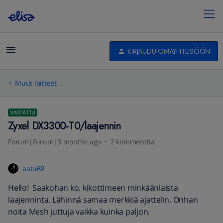
KIRJAUDU OMAYHTEISÖÖN
Muut laitteet
VASTATTU
Zyxel DX3300-T0/laajennin
Forum|Forum|3 months ago
2 kommenttia
aatu68
Hello! Saakohan ko. kikottimeen minkäänlaista
laajenninta. Lähinnä samaa merkkiä ajattelin. Onhan
noita Mesh juttuja vaikka kuinka paljon.