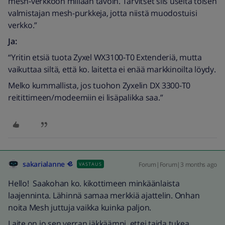
mesh-verkkoon millään tavoin. Tarvitset siis useita toisen
valmistajan mesh-purkkeja, jotta niistä muodostuisi
verkko.”
Ja:
“Yritin etsiä tuota Zyxel WX3100-T0 Extenderiä, mutta
vaikuttaa siltä, että ko. laitetta ei enää markkinoilta löydy.
Melko kummallista, jos tuohon Zyxelin DX 3300-T0
reitittimeen/modeemiin ei lisäpalikka saa.”
sakarialanne
Forum|Forum|3 months ago
VASTAUS
Hello! Saakohan ko. kikottimeen minkäänlaista
laajenninta. Lähinnä samaa merkkiä ajattelin. Onhan
noita Mesh juttuja vaikka kuinka paljon.
Laite on jo sen verran iäkkäämpi, ettei taida tukea