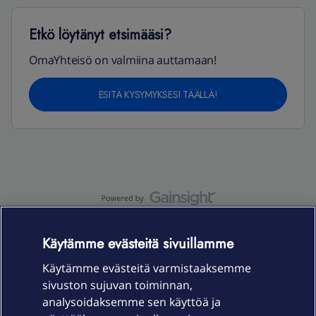
Etkö löytänyt etsimääsi?
OmaYhteisö on valmiina auttamaan!
ESITÄ KYSYMYKSESI TÄÄLLÄ!
OmaYhteisö-käyttöehdot
Accessibility statement
Käytämme evästeitä sivuillamme
Käytämme evästeitä varmistaaksemme
sivuston sujuvan toiminnan,
Laitteet & liittymät
analysoidaksemme sen käyttöä ja