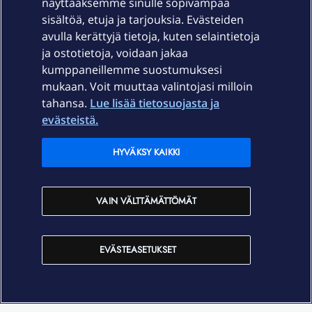
näyttääksemme sinulle sopivampaa
sisältöä, etuja ja tarjouksia. Evästeiden
Palvelut
avulla kerättyjä tietoja, kuten selaintietoja
ja ostotietoja, voidaan jakaa
Tuki
kumppaneillemme suostumuksesi
mukaan. Voit muuttaa valintojasi milloin
tahansa.
Lue lisää tietosuojasta ja
Ajankohtaista
evästeistä.
Elisa Oyj
HYVÄKSY KAIKKI
In English
VAIN VÄLTTÄMÄTTÖMÄT
På Svenska
EVÄSTEASETUKSET
Sopimusehdot
Tietosuoja
Saavutettavuus
Evästeasetukset
Tekijänoikeudet © 2026 Elisa Oyj.