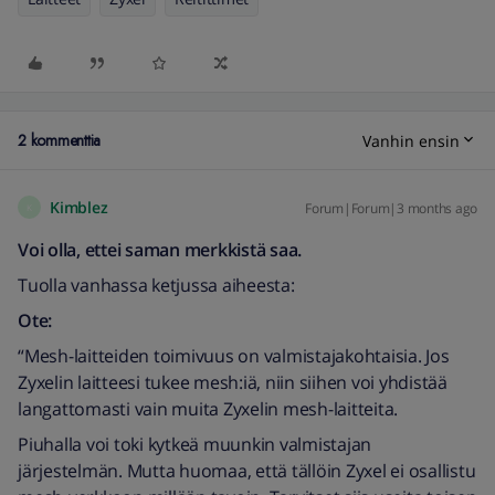
2 kommenttia
Vanhin ensin
Kimblez
Forum|Forum|3 months ago
K
Voi olla, ettei saman merkkistä saa.
Tuolla vanhassa ketjussa aiheesta:
Ote:
“Mesh-laitteiden toimivuus on valmistajakohtaisia. Jos
Zyxelin laitteesi tukee mesh:iä, niin siihen voi yhdistää
langattomasti vain muita Zyxelin mesh-laitteita.
Piuhalla voi toki kytkeä muunkin valmistajan
järjestelmän. Mutta huomaa, että tällöin Zyxel ei osallistu