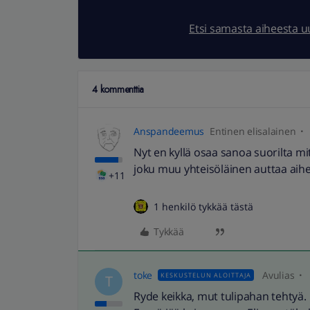
Etsi samasta aiheesta 
4 kommenttia
Anspandeemus
Entinen elisalainen
Nyt en kyllä osaa sanoa suorilta mi
joku muu yhteisöläinen auttaa aihe
+11
1 henkilö tykkää tästä
Tykkää
toke
Avulias
KESKUSTELUN ALOITTAJA
T
Ryde keikka, mut tulipahan tehtyä.