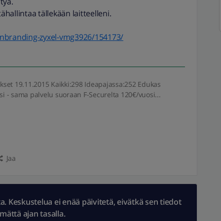
tyä.
allintaa tällekään laitteelleni.
unbranding-zyxel-vmg3926/154173/
iitokset 19.11.2015 Kaikki:298 Ideapajassa:252 Edukas
si - sama palvelu suoraan F-Securelta 120€/vuosi...
Jaa
 Keskustelua ei enää päivitetä, eivätkä sen tiedot
ämättä ajan tasalla.