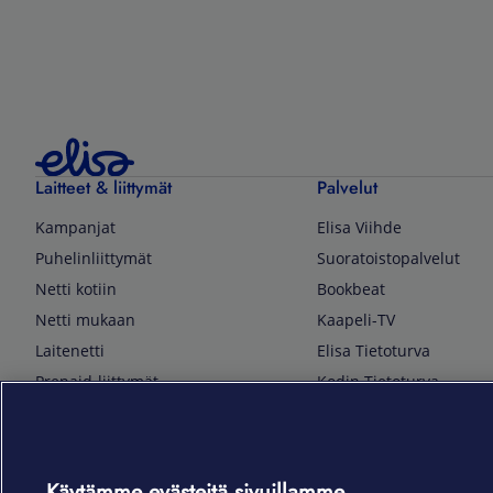
Laitteet & liittymät
Palvelut
Kampanjat
Elisa Viihde
Puhelinliittymät
Suoratoistopalvelut
Netti kotiin
Bookbeat
Netti mukaan
Kaapeli-TV
Laitenetti
Elisa Tietoturva
Prepaid-liittymät
Kodin Tietoturva
Puhelimet ja tarvikkeet
Mobiilivarmenne
Tietotekniikka
Kuka soittaa
Pelaaminen
Sähköpostipalvelu
Käytämme evästeitä sivuillamme