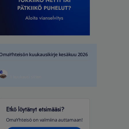
OmaYhteisön kuukausikirje kesäkuu 2026
1 kuukausi sitten
Etkö löytänyt etsimääsi?
OmaYhteisö on valmiina auttamaan!