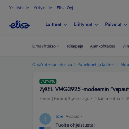
Yksityisille
Yrityksille
Elisa Oyj
Laitteet
Liittymät
Palvelut
OmaYhteisö
Ideapaja
Ajankohtaista
Vii
OmaYhteisön etusivu
Puhelimet ja laitteet
Muut
VASTATTU
ZyXEL VMG3925 -modeemin "vapaut
Forum|Forum|3 years ago
4 kommenttia
3
toke
Avulias
T
Tuolta ohjeistusta: