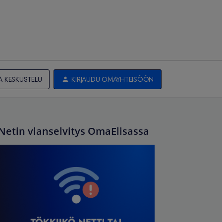
A KESKUSTELU
KIRJAUDU OMAYHTEISÖÖN
Netin vianselvitys OmaElisassa