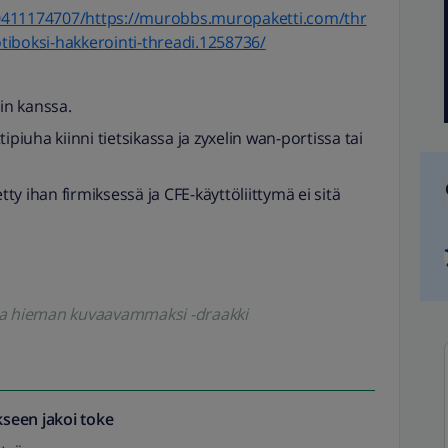
0411174707/https://murobbs.muropaketti.com/thr
tiboksi-hakkerointi-threadi.1258736/
in kanssa.
ttipiuha kiinni tietsikassa ja zyxelin wan-portissa tai
tty ihan firmiksessä ja CFE-käyttöliittymä ei sitä
koa hieman kuvaavammaksi -draakki
seen jakoi
toke