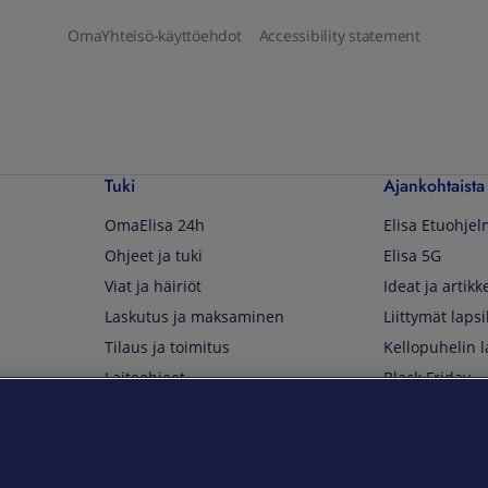
OmaYhteisö-käyttöehdot
Accessibility statement
Tuki
Ajankohtaista
OmaElisa 24h
Elisa Etuohje
Ohjeet ja tuki
Elisa 5G
Viat ja häiriöt
Ideat ja artikke
Laskutus ja maksaminen
Liittymät lapsi
Tilaus ja toimitus
Kellopuhelin l
Laiteohjeet
Black Friday
Asiakaspalvelun yhteystiedot
Huippuetuja El
Soita Omagurulle
OmaYhteisö