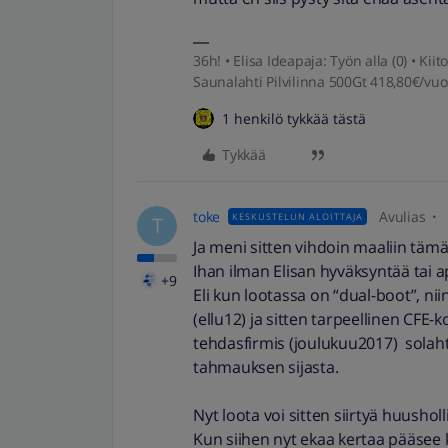
36h! • Elisa Ideapaja: Työn alla (0) • K
Saunalahti Pilvilinna 500Gt 418,80€/vuo
1 henkilö tykkää tästä
Tykkää
toke
Avulias
KESKUSTELUN ALOITTAJA
T
Ja meni sitten vihdoin maaliin tämä
Ihan ilman Elisan hyväksyntää tai a
+9
Eli kun lootassa on “dual-boot”, ni
(ellu12) ja sitten tarpeellinen CFE-
tehdasfirmis (joulukuu2017) solahti
tahmauksen sijasta.
Nyt loota voi sitten siirtyä huushol
Kun siihen nyt ekaa kertaa pääsee k