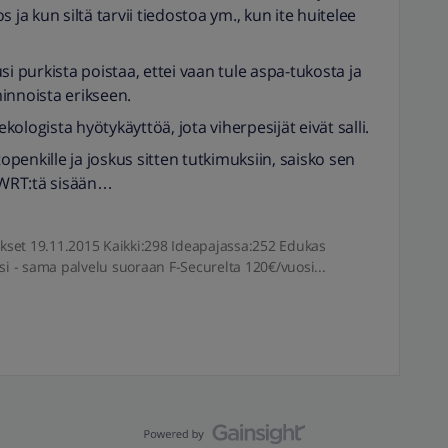
 ja kun siltä tarvii tiedostoa ym., kun ite huitelee
lusi purkista poistaa, ettei vaan tule aspa-tukosta ja
innoista erikseen.
ekologista hyötykäyttöä, jota viherpesijät eivät salli.
enkille ja joskus sitten tutkimuksiin, saisko sen
enWRT:tä sisään…
iitokset 19.11.2015 Kaikki:298 Ideapajassa:252 Edukas
si - sama palvelu suoraan F-Securelta 120€/vuosi...