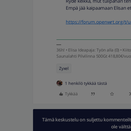
Ryde keikka, mut tulipahan teh
Empä jää kaipaamaan Elisan etäh
https://forum.openwrt.org/t/
36h! • Elisa Ideapaja: Työn alla (0) • K
Saunalahti Pilvilinna 500Gt 418,80€/vuo
Zyxel
1 henkilö tykkää tästä
Tykkää
Tämä keskustelu on suljettu kommenteilta.
ole vältt