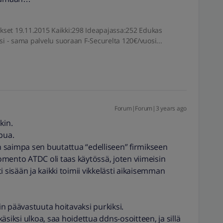
iitokset 19.11.2015 Kaikki:298 Ideapajassa:252 Edukas
si - sama palvelu suoraan F-Securelta 120€/vuosi...
Forum|Forum|3 years ago
kin.
pua.
in saimpa sen buutattua “edelliseen” firmikseen
komento ATDC oli taas käytössä, joten viimeisin
 sisään ja kaikki toimii vikkelästi aikaisemman
lin päävastuuta hoitavaksi purkiksi.
äsiksi ulkoa, saa hoidettua ddns-osoitteen, ja sillä