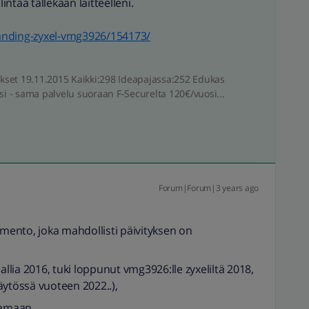
ntaa tällekään laitteelleni.
anding-zyxel-vmg3926/154173/
iitokset 19.11.2015 Kaikki:298 Ideapajassa:252 Edukas
si - sama palvelu suoraan F-Securelta 120€/vuosi...
Forum|Forum|3 years ago
omento, joka mahdollisti päivityksen on
lia 2016, tuki loppunut vmg3926:lle zyxeliltä 2018,
käytössä vuoteen 2022..),
ntamaan…