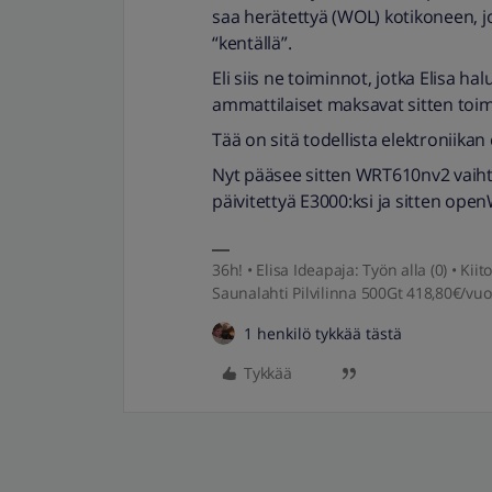
saa herätettyä (WOL) kotikoneen, jos
“kentällä”.
Eli siis ne toiminnot, jotka Elisa ha
ammattilaiset maksavat sitten toim
Tää on sitä todellista elektroniikan 
Nyt pääsee sitten WRT610nv2 vaihtop
päivitettyä E3000:ksi ja sitten op
36h! • Elisa Ideapaja: Työn alla (0) • K
Saunalahti Pilvilinna 500Gt 418,80€/vuo
1 henkilö tykkää tästä
Tykkää