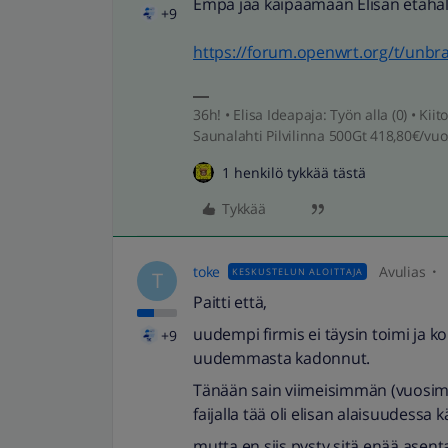
Empä jää kaipaamaan Elisan etähalli
+9
https://forum.openwrt.org/t/unbr
36h! • Elisa Ideapaja: Työn alla (0) • K
Saunalahti Pilvilinna 500Gt 418,80€/vuo
1 henkilö tykkää tästä
Tykkää
toke
Avulias
KESKUSTELUN ALOITTAJA
T
Paitti että,
uudempi firmis ei täysin toimi ja k
+9
uudemmasta kadonnut.
Tänään sain viimeisimmän (vuosimal
faijalla tää oli elisan alaisuudessa 
mutta en siis pysty sitä enää ase