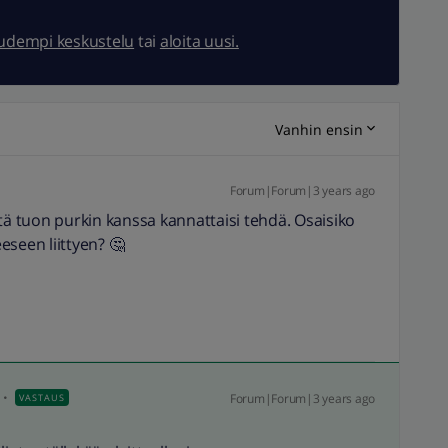
uudempi keskustelu
tai
aloita uusi.
Vanhin ensin
Forum|Forum|3 years ago
tä tuon purkin kanssa kannattaisi tehdä. Osaisiko
eseen liittyen? 🤔
Forum|Forum|3 years ago
VASTAUS