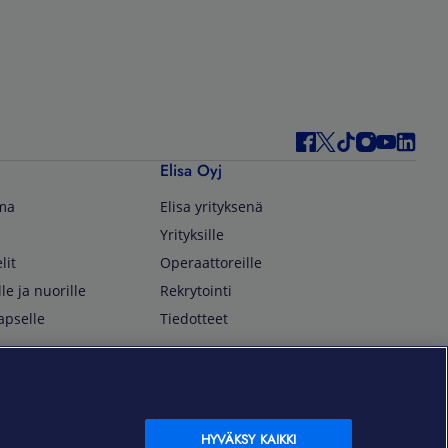
Elisa Oyj
lma
Elisa yrityksenä
Yrityksille
lit
Operaattoreille
lle ja nuorille
Rekrytointi
apselle
Tiedotteet
In English
isan asiakkaille
Customer Service
OmaElisa Self Service
HYVÄKSY KAIKKI