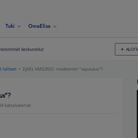
Tuki
OmaElisa
ALOIT
meisimmät keskustelut
 laitteet
ZyXEL VMG3925 -modeemin "vapautus"?
us"?
59 katselukerrat