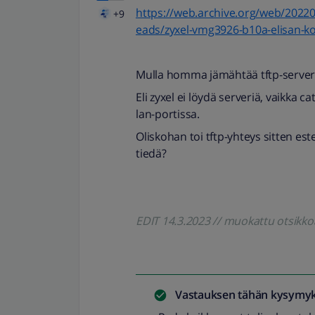
https://web.archive.org/web/2022
+9
eads/zyxel-vmg3926-b10a-elisan-ko
Mulla homma jämähtää tftp-server
Eli zyxel ei löydä serveriä, vaikka ca
lan-portissa.
Oliskohan toi tftp-yhteys sitten este
tiedä?
EDIT 14.3.2023 // muokattu otsik
Vastauksen tähän kysymyk