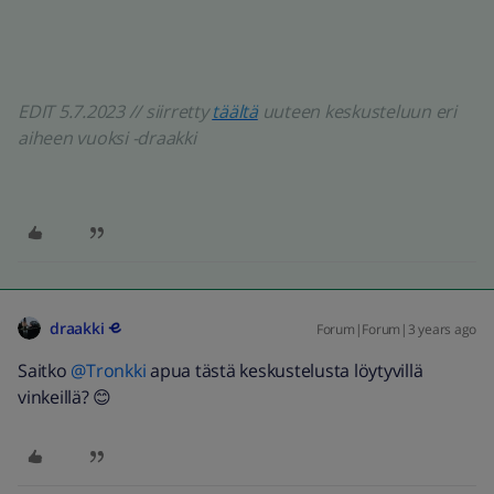
EDIT 5.7.2023 // siirretty
täältä
uuteen keskusteluun eri
aiheen vuoksi -draakki
draakki
Forum|Forum|3 years ago
Saitko
@Tronkki
apua tästä keskustelusta löytyvillä
vinkeillä? 😊