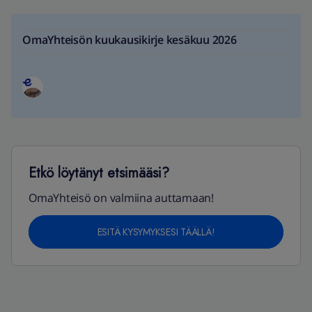
OmaYhteisön kuukausikirje kesäkuu 2026
Etkö löytänyt etsimääsi?
OmaYhteisö on valmiina auttamaan!
ESITÄ KYSYMYKSESI TÄÄLLÄ!