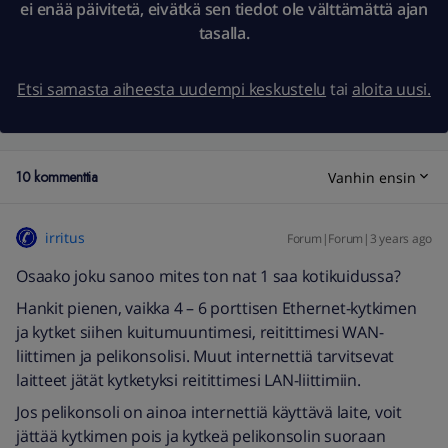
ei enää päivitetä, eivätkä sen tiedot ole välttämättä ajan
tasalla.
Etsi samasta aiheesta uudempi keskustelu
tai
aloita uusi.
10 kommenttia
Vanhin ensin
irritus
Forum|Forum|3 years ago
Osaako joku sanoo mites ton nat 1 saa kotikuidussa?
Hankit pienen, vaikka 4 – 6 porttisen Ethernet-kytkimen
ja kytket siihen kuitumuuntimesi, reitittimesi WAN-
liittimen ja pelikonsolisi. Muut internettiä tarvitsevat
laitteet jätät kytketyksi reitittimesi LAN-liittimiin.
Jos pelikonsoli on ainoa internettiä käyttävä laite, voit
jättää kytkimen pois ja kytkeä pelikonsolin suoraan