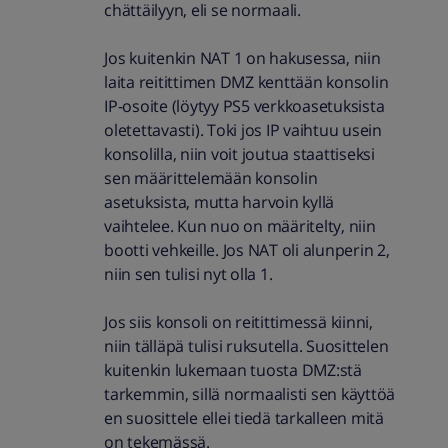
chättäilyyn, eli se normaali.
Jos kuitenkin NAT 1 on hakusessa, niin
laita reitittimen DMZ kenttään konsolin
IP-osoite (löytyy PS5 verkkoasetuksista
oletettavasti). Toki jos IP vaihtuu usein
konsolilla, niin voit joutua staattiseksi
sen määrittelemään konsolin
asetuksista, mutta harvoin kyllä
vaihtelee. Kun nuo on määritelty, niin
bootti vehkeille. Jos NAT oli alunperin 2,
niin sen tulisi nyt olla 1.
Jos siis konsoli on reitittimessä kiinni,
niin tälläpä tulisi ruksutella. Suosittelen
kuitenkin lukemaan tuosta DMZ:stä
tarkemmin, sillä normaalisti sen käyttöä
en suosittele ellei tiedä tarkalleen mitä
on tekemässä.