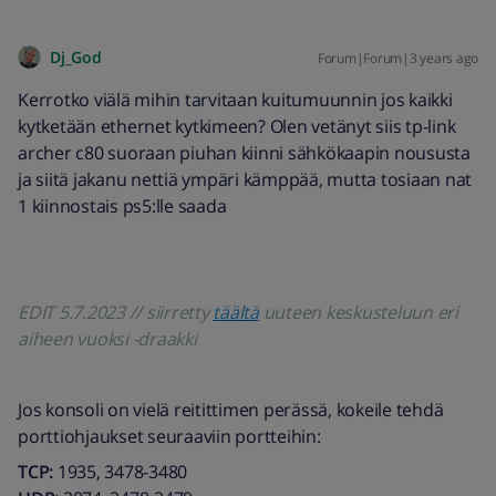
Dj_God
Forum|Forum|3 years ago
Kerrotko viälä mihin tarvitaan kuitumuunnin jos kaikki
kytketään ethernet kytkimeen? Olen vetänyt siis tp-link
archer c80 suoraan piuhan kiinni sähkökaapin noususta
ja siitä jakanu nettiä ympäri kämppää, mutta tosiaan nat
1 kiinnostais ps5:lle saada
EDIT 5.7.2023 // siirretty
täältä
uuteen keskusteluun eri
aiheen vuoksi -draakki
Jos konsoli on vielä reitittimen perässä, kokeile tehdä
porttiohjaukset seuraaviin portteihin:
TCP:
1935, 3478-3480