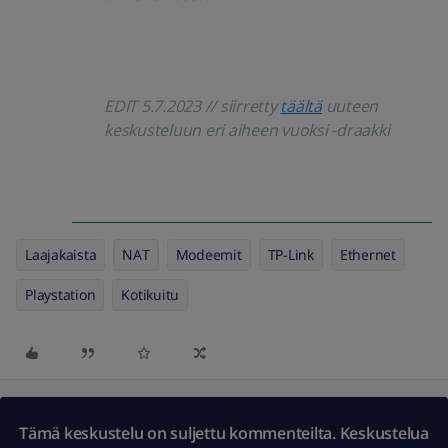
EDIT 5.7.2023 // siirretty
täältä
uuteen
keskusteluun eri aiheen vuoksi -draakki
Laajakaista
NAT
Modeemit
TP-Link
Ethernet
Playstation
Kotikuitu
Tämä keskustelu on suljettu kommenteilta. Keskustelua