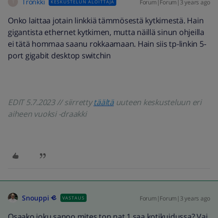
Tronkki
Forum|Forum|3 years ago
KESKUSTELUN ALOITTAJA
T
Onko laittaa jotain linkkiä tämmösestä kytkimestä. Hain
gigantista ethernet kytkimen, mutta näillä sinun ohjeilla
ei tätä hommaa saanu rokkaamaan. Hain siis tp-linkin 5-
port gigabit desktop switchin
EDIT 5.7.2023 // siirretty
täältä
uuteen keskusteluun eri
aiheen vuoksi -draakki
Snouppi
Forum|Forum|3 years ago
VASTAUS
Osaako joku sanoo mites ton nat 1 saa kotikuidussa? Vai