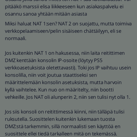
pitääkö marssii elisa liikkeeseen kun asiakaspalvelu ei
osannu sanoa yhtään mitään asiasta
Miksi haluat NAT 1:sen? NAT 2 on suojattu, mutta toimiva
verkkopelaamiseen/pelin sisäiseen chättäilyyn, eli se
normaali.
Jos kuitenkin NAT 1 on hakusessa, niin laita reitittimen
DMZ kenttään konsolin IP-osoite (löytyy PS5
verkkoasetuksista oletettavasti). Toki jos IP vaihtuu usein
konsolilla, niin voit joutua staattiseksi sen
määrittelemään konsolin asetuksista, mutta harvoin
kyllä vaihtelee. Kun nuo on määritelty, niin bootti
vehkeille. Jos NAT oli alunperin 2, niin sen tulisi nyt olla 1.
Jos siis konsoli on reitittimessä kiinni, niin tälläpä tulisi
ruksutella. Suosittelen kuitenkin lukemaan tuosta
DMZ:stä tarkemmin, sillä normaalisti sen käyttöä en
suosittele ellei tiedä tarkalleen mitä on tekemässä.