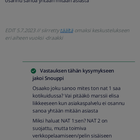
osannu sanoa yhtään mitään asiasta
EDIT 5.7.2023 // siirretty
täältä
omaksi keskustelukseen
eri aiheen vuoksi -draakki
Vastauksen tähän kysymykseen
jakoi
Snouppi
Osaako joku sanoo mites ton nat 1 saa
kotikuidussa? Vai pitääkö marssii elisa
liikkeeseen kun asiakaspalvelu ei osannu
sanoa yhtään mitään asiasta
Miksi haluat NAT 1:sen? NAT 2 on
suojattu, mutta toimiva
verkkopelaamiseen/pelin sisäiseen