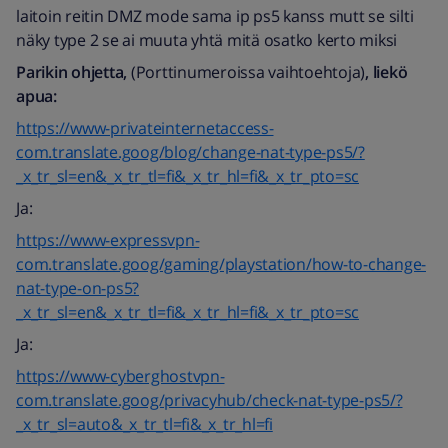
laitoin reitin DMZ mode sama ip ps5 kanss mutt se silti
näky type 2 se ai muuta yhtä mitä osatko kerto miksi
Parikin ohjetta,
(Porttinumeroissa vaihtoehtoja)
, liekö
apua:
https://www-privateinternetaccess-
com.translate.goog/blog/change-nat-type-ps5/?
_x_tr_sl=en&_x_tr_tl=fi&_x_tr_hl=fi&_x_tr_pto=sc
Ja:
https://www-expressvpn-
com.translate.goog/gaming/playstation/how-to-change-
nat-type-on-ps5?
_x_tr_sl=en&_x_tr_tl=fi&_x_tr_hl=fi&_x_tr_pto=sc
Ja:
https://www-cyberghostvpn-
com.translate.goog/privacyhub/check-nat-type-ps5/?
_x_tr_sl=auto&_x_tr_tl=fi&_x_tr_hl=fi