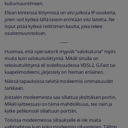
kuitumuuntimeen.
Elisan kiinteissä liittymissä on viisi julkista IP-osoitetta,
joten voit kytkeä tällä tavoin enintään viisi laitetta. Ne
loput pitää kytkeä reitittimen kautta, joka tekee
osoitemuunnoksen.
┈─┈
Huomaa, että operaatorit myyvät ”valokuituna” myös
muita kuin valokuituliittymiä. Mikäli sinulla on
tekokuituliittymä eli todellisuudessa VDSL2, G.Fast tai
kaapelimodeemi, järjestely on hieman erilainen.
Näissä tapauksissa selvitä modeemisi ominaisuudet
tarkkaan.
Joistakin modeemeista saa sillattua yksittäisen portin.
Mikäli laitteessasi on tämä mahdollisuus, tee näin ja
kytke pelikonsoli sillattuun porttiin.
Toisissa modeemeissa siltaukselle ei ole muita
vaihtoehtoja kuin koko modeemin siltaaminen. Tällöin