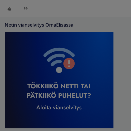
Netin vianselvitys OmaElisassa