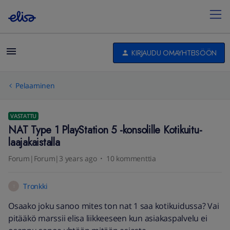
KIRJAUDU OMAYHTEISÖÖN
Pelaaminen
VASTATTU
NAT Type 1 PlayStation 5 -konsolille Kotikuitu-
laajakaistalla
Forum|Forum|3 years ago
10 kommenttia
Tronkki
T
Osaako joku sanoo mites ton nat 1 saa kotikuidussa? Vai
pitääkö marssii elisa liikkeeseen kun asiakaspalvelu ei