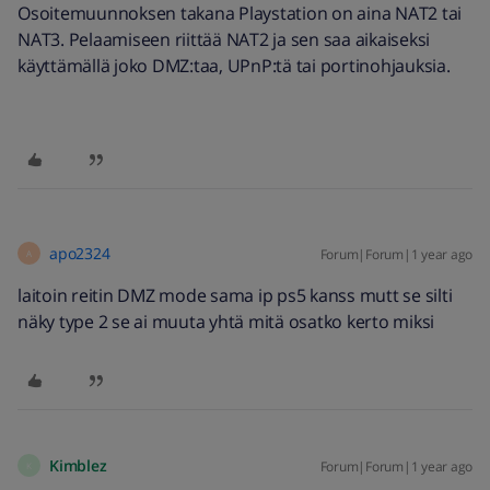
Osoitemuunnoksen takana Playstation on aina NAT2 tai
NAT3. Pelaamiseen riittää NAT2 ja sen saa aikaiseksi
käyttämällä joko DMZ:taa, UPnP:tä tai portinohjauksia.
apo2324
Forum|Forum|1 year ago
A
laitoin reitin DMZ mode sama ip ps5 kanss mutt se silti
näky type 2 se ai muuta yhtä mitä osatko kerto miksi
Kimblez
Forum|Forum|1 year ago
K