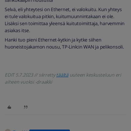
sähkökaapin noususta
Selvä, eli yhteytesi on Ethernet, ei valokuitu. Kun yhteys
ei tule valokuitua pitkin, kuitumuunnintakaan ei ole.
Lisäksi sen toimittaa yleensä kuitutoimittaja, harvemmin
asiakas itse.
Hanki tuo pieni Ethernet-kytkin ja kytke siihen
huoneistojakamon nousu, TP-Link:in WAN ja pelikonsoli.
EDIT 5.7.2023 // siirretty
täältä
uuteen keskusteluun eri
aiheen vuoksi -draakki