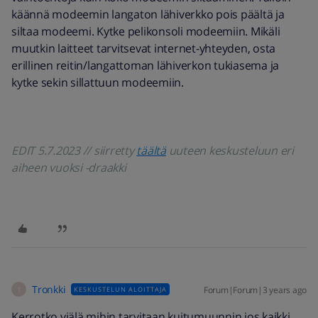
käännä modeemin langaton lähiverkko pois päältä ja
siltaa modeemi. Kytke pelikonsoli modeemiin. Mikäli
muutkin laitteet tarvitsevat internet-yhteyden, osta
erillinen reitin/langattoman lähiverkon tukiasema ja
kytke sekin sillattuun modeemiin.
EDIT 5.7.2023 // siirretty
täältä
uuteen keskusteluun eri
aiheen vuoksi -draakki
Tronkki
Forum|Forum|3 years ago
KESKUSTELUN ALOITTAJA
T
Kerrotko viälä mihin tarvitaan kuitumuunnin jos kaikki