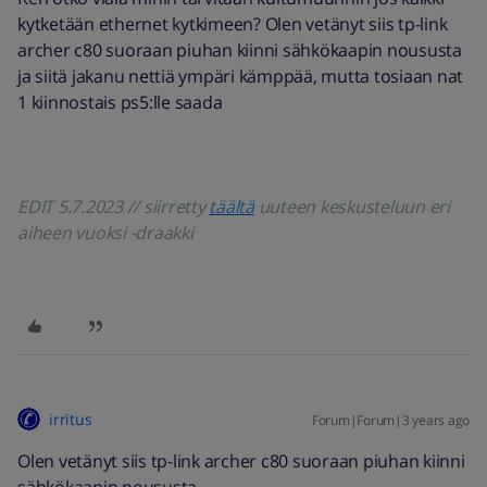
kytketään ethernet kytkimeen? Olen vetänyt siis tp-link
archer c80 suoraan piuhan kiinni sähkökaapin noususta
ja siitä jakanu nettiä ympäri kämppää, mutta tosiaan nat
1 kiinnostais ps5:lle saada
EDIT 5.7.2023 // siirretty
täältä
uuteen keskusteluun eri
aiheen vuoksi -draakki
irritus
Forum|Forum|3 years ago
Olen vetänyt siis tp-link archer c80 suoraan piuhan kiinni