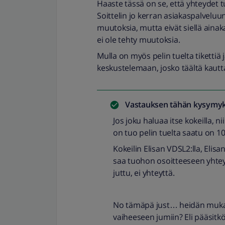
Haaste tässä on se, että yhteydet
Soittelin jo kerran asiakaspalveluun
muutoksia, mutta eivät siellä aina
ei ole tehty muutoksia.
Mulla on myös pelin tuelta tikettiä
keskustelemaan, josko täältä kautt
Vastauksen tähän kysymyk
Jos joku haluaa itse kokeilla, ni
on tuo pelin tuelta saatu on 1
Kokeilin Elisan VDSL2:lla, Elisa
saa tuohon osoitteeseen yhteyt
juttu, ei yhteyttä.
No tämäpä just… heidän mukaan
vaiheeseen jumiin? Eli pääsitkö