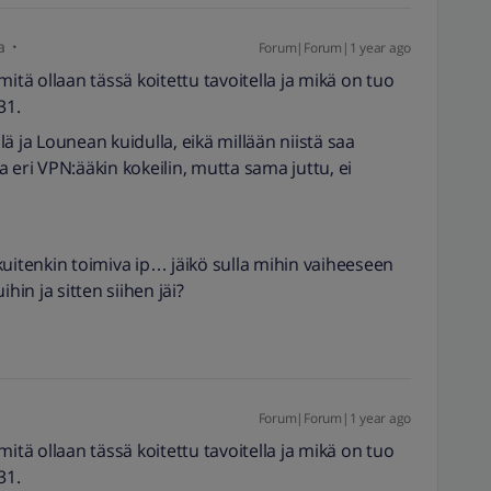
a
Forum|Forum|1 year ago
P mitä ollaan tässä koitettu tavoitella ja mikä on tuo
131.
llä ja Lounean kuidulla, eikä millään niistä saa
 eri VPN:ääkin kokeilin, mutta sama juttu, ei
tenkin toimiva ip… jäikö sulla mihin vaiheeseen
hin ja sitten siihen jäi?
Forum|Forum|1 year ago
P mitä ollaan tässä koitettu tavoitella ja mikä on tuo
131.