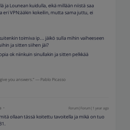
llä ja Lounean kuidulla, eikä millään niistä saa
 eri VPN:ääkin kokeilin, mutta sama juttu, ei
tenkin toimiva ip… jäikö sulla mihin vaiheeseen
hin ja sitten siihen jäi?
ia ok niinkuin sinullakin ja sitten pelkkää
give you answers.” ― Pablo Picasso
a
Forum|Forum|1 year ago
P mitä ollaan tässä koitettu tavoitella ja mikä on tuo
131.