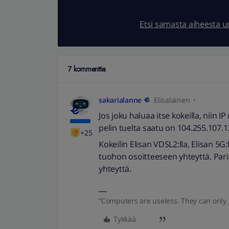
Etsi samasta aiheesta 
7 kommenttia
sakarialanne
Elisalainen
Jos joku haluaa itse kokeilla, niin I
pelin tuelta saatu on 104.255.107.
+25
Kokeilin Elisan VDSL2:lla, Elisan 5G:
tuohon osoitteeseen yhteyttä. Paria
yhteyttä.
“Computers are useless. They can only 
Tykkää