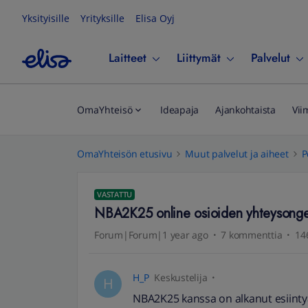
Yksityisille
Yrityksille
Elisa Oyj
Laitteet
Liittymät
Palvelut
OmaYhteisö
Ideapaja
Ajankohtaista
Vii
OmaYhteisön etusivu
Muut palvelut ja aiheet
P
VASTATTU
NBA2K25 online osioiden yhteysong
Forum|Forum|1 year ago
7 kommenttia
14
H_P
Keskustelija
H
NBA2K25 kanssa on alkanut esiintyä 