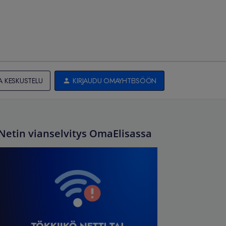
A KESKUSTELU
KIRJAUDU OMAYHTEISÖÖN
Netin vianselvitys OmaElisassa