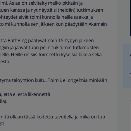
mi. Asiaa on selvitelty melko pitkään ja
 tuen kanssa ja nyt näyttäisi (heidän) tutkimuksen
 yhteydet eivät toimi kunnolla heille saakka ja
ei toimi kunnolla sen jälkeen kun päädytään Akamain
että PathPing päätyvät noin 15 hypyn jälkeen
ngiin ja jäävät tuon pelin tukitiimin tutkimusten
le. Heille on siis toimitettu kyseisiä lokeja sekä
destä.
ttymä taloyhtiön kuitu. Toimii, ei ongelmia minkään
 että ei estä liikennettä
lla).
P mitä ollaan tässä koitettu tavoitella ja mikä on tuo
131.