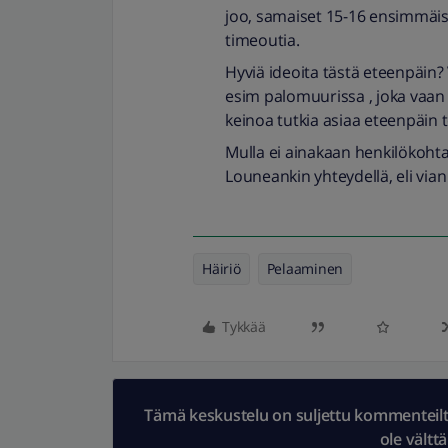
joo, samaiset 15-16 ensimmäistä
timeoutia.
Hyviä ideoita tästä eteenpäin? 
esim palomuurissa , joka vaan t
keinoa tutkia asiaa eteenpäin 
Mulla ei ainakaan henkilökoht
Louneankin yhteydellä, eli vian
Häiriö
Pelaaminen
Tykkää
Tämä keskustelu on suljettu kommenteilta.
ole vältt