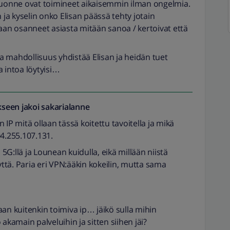
 tuonne ovat toimineet aikaisemmin ilman ongelmia.
 ja kyselin onko Elisan päässä tehty jotain
kaan osanneet asiasta mitään sanoa / kertoivat että
 ja mahdollisuus yhdistää Elisan ja heidän tuet
a intoa löytyisi…
seen jakoi
sakarialanne
in IP mitä ollaan tässä koitettu tavoitella ja mikä
04.255.107.131.
n 5G:llä ja Lounean kuidulla, eikä millään niistä
tä. Paria eri VPN:ääkin kokeilin, mutta sama
 kuitenkin toimiva ip… jäikö sulla mihin
 akamain palveluihin ja sitten siihen jäi?