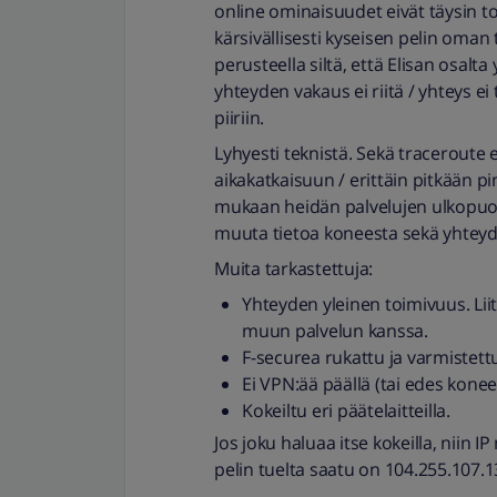
online ominaisuudet eivät täysin toi
kärsivällisesti kyseisen pelin oman
perusteella siltä, että Elisan osalta
yhteyden vakaus ei riitä / yhteys 
piiriin.
Lyhyesti teknistä. Sekä traceroute 
aikakatkaisuun / erittäin pitkään pi
mukaan heidän palvelujen ulkopuolel
muuta tietoa koneesta sekä yhtey
Muita tarkastettuja:
Yhteyden yleinen toimivuus. Lii
muun palvelun kanssa.
F-securea rukattu ja varmistettu,
Ei VPN:ää päällä (tai edes konee
Kokeiltu eri päätelaitteilla.
Jos joku haluaa itse kokeilla, niin I
pelin tuelta saatu on 104.255.107.