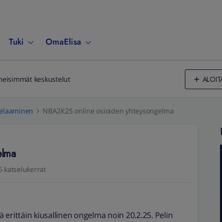
Tuki
OmaElisa
ALOIT
meisimmät keskustelut
elaaminen
NBA2K25 online osioiden yhteysongelma
elma
6 katselukerrat
erittäin kiusallinen ongelma noin 20.2.25. Pelin