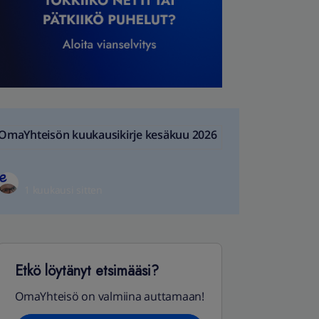
OmaYhteisön kuukausikirje kesäkuu 2026
1 kuukausi sitten
Etkö löytänyt etsimääsi?
OmaYhteisö on valmiina auttamaan!