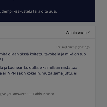
uudempi keskustelu
tai
aloita uusi.
Vanhin ensin
Forum|Forum|1 year ago
P mitä ollaan tässä koitettu tavoitella ja mikä on tuo
131.
llä ja Lounean kuidulla, eikä millään niistä saa
 eri VPN:ääkin kokeilin, mutta sama juttu, ei
give you answers.” ― Pablo Picasso