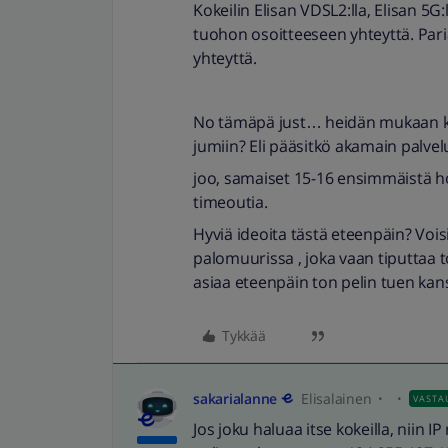
Kokeilin Elisan VDSL2:lla, Elisan 5G:
tuohon osoitteeseen yhteyttä. Paria
yhteyttä.
No tämäpä just… heidän mukaan kui
jumiin? Eli pääsitkö akamain palvelui
joo, samaiset 15-16 ensimmäistä hop
timeoutia.
Hyviä ideoita tästä eteenpäin? Vois
palomuurissa , joka vaan tiputtaa to
asiaa eteenpäin ton pelin tuen ka
Tykkää
sakarialanne
Elisalainen
VASTA
Jos joku haluaa itse kokeilla, niin I