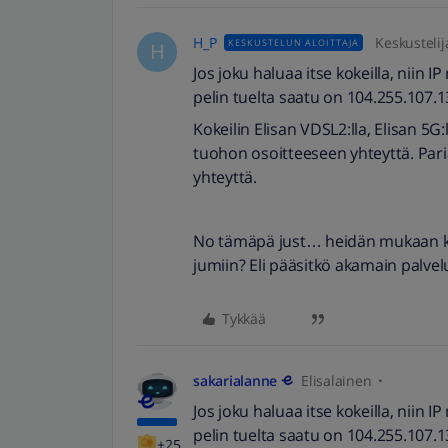
H_P
Keskustelij
KESKUSTELUN ALOITTAJA
H
Jos joku haluaa itse kokeilla, niin I
pelin tuelta saatu on 104.255.107.
Kokeilin Elisan VDSL2:lla, Elisan 5G:
tuohon osoitteeseen yhteyttä. Paria
yhteyttä.
No tämäpä just… heidän mukaan kui
jumiin? Eli pääsitkö akamain palvelui
Tykkää
sakarialanne
Elisalainen
Jos joku haluaa itse kokeilla, niin I
pelin tuelta saatu on 104.255.107.
+25