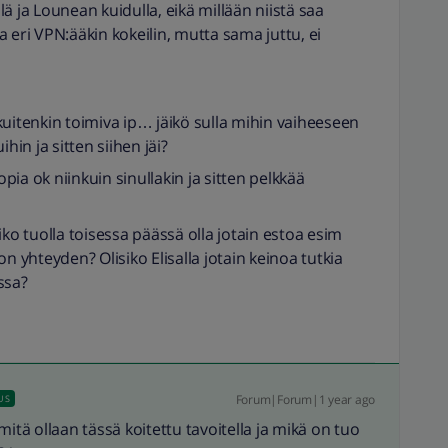
llä ja Lounean kuidulla, eikä millään niistä saa
 eri VPN:ääkin kokeilin, mutta sama juttu, ei
tenkin toimiva ip… jäikö sulla mihin vaiheeseen
hin ja sitten siihen jäi?
ia ok niinkuin sinullakin ja sitten pelkkää
iko tuolla toisessa päässä olla jotain estoa esim
n yhteyden? Olisiko Elisalla jotain keinoa tutkia
nssa?
Forum|Forum|1 year ago
US
P mitä ollaan tässä koitettu tavoitella ja mikä on tuo