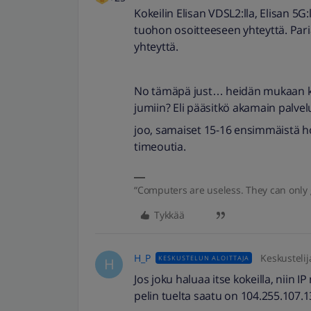
Kokeilin Elisan VDSL2:lla, Elisan 5G:
tuohon osoitteeseen yhteyttä. Paria
yhteyttä.
No tämäpä just… heidän mukaan kui
jumiin? Eli pääsitkö akamain palvelui
joo, samaiset 15-16 ensimmäistä hop
timeoutia.
“Computers are useless. They can only 
Tykkää
H_P
Keskustelij
KESKUSTELUN ALOITTAJA
H
Jos joku haluaa itse kokeilla, niin I
pelin tuelta saatu on 104.255.107.