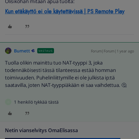
Olisikohan mitään apua tuolta:
Kun etäkäyttö ei ole käytettävissä | PS Remote Play
Burnett
Forum|Forum|1 year ago
VASTAUS
Tuolla olikin mainittu tuo NAT-tyyppi 3, joka
todennäköisesti tässä tilanteessa estää homman
toimivuuden. Puhelinliittymille ei ole julkista ip:tä
saatavilla, joten NAT-tyyppiäkään ei saa vaihdettua. 🤔
1 henkilö tykkää tästä
O
Netin vianselvitys OmaElisassa