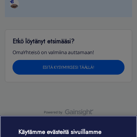
Etkö löytänyt etsimääsi?
OmaYhteisö on valmiina auttamaan!
ESITÄ KYSYMYKSESI TÄÄLLÄ!
OmaYhteisö-käyttöehdot
Accessibility statement
Käytämme evästeitä sivuillamme