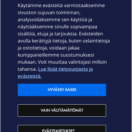
Käytämme evästeitä varmistaaksemme
sivuston sujuvan toiminnan,
Laitteet & liittymät
analysoidaksemme sen käyttöä ja
näyttääksemme sinulle sopivampaa
sisältöä, etuja ja tarjouksia. Evästeiden
Palvelut
avulla kerättyjä tietoja, kuten selaintietoja
ja ostotietoja, voidaan jakaa
Tuki
kumppaneillemme suostumuksesi
mukaan. Voit muuttaa valintojasi milloin
tahansa.
Lue lisää tietosuojasta ja
Ajankohtaista
evästeistä.
Elisa Oyj
HYVÄKSY KAIKKI
In English
VAIN VÄLTTÄMÄTTÖMÄT
På Svenska
EVÄSTEASETUKSET