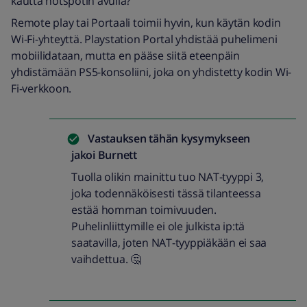
kautta hotspotin avulla?
Remote play tai Portaali toimii hyvin, kun käytän kodin
Wi-Fi-yhteyttä. Playstation Portal yhdistää puhelimeni
mobiilidataan, mutta en pääse siitä eteenpäin
yhdistämään PS5-konsoliini, joka on yhdistetty kodin Wi-
Fi-verkkoon.
Vastauksen tähän kysymykseen
jakoi
Burnett
Tuolla olikin mainittu tuo NAT-tyyppi 3,
joka todennäköisesti tässä tilanteessa
estää homman toimivuuden.
Puhelinliittymille ei ole julkista ip:tä
saatavilla, joten NAT-tyyppiäkään ei saa
vaihdettua. 🤔