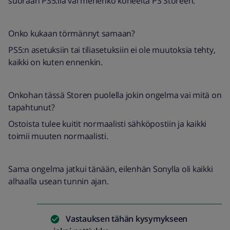
suoraan PS5:lla vai menenkö koneelta PS Storeen.
Onko kukaan törmännyt samaan?
PS5:n asetuksiin tai tiliasetuksiin ei ole muutoksia tehty,
kaikki on kuten ennenkin.
Onkohan tässä Storen puolella jokin ongelma vai mitä on
tapahtunut?
Ostoista tulee kuitit normaalisti sähköpostiin ja kaikki
toimii muuten normaalisti.
Sama ongelma jatkui tänään, eilenhän Sonylla oli kaikki
alhaalla usean tunnin ajan.
Vastauksen tähän kysymykseen