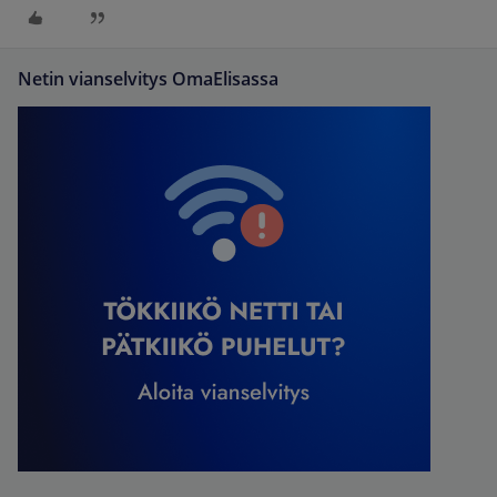
Netin vianselvitys OmaElisassa