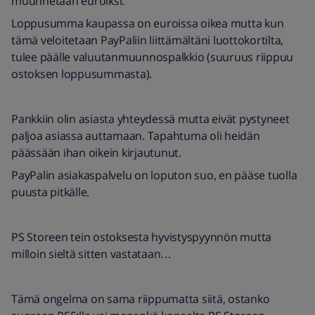
muunnetaan euroiksi.
Loppusumma kaupassa on euroissa oikea mutta kun
tämä veloitetaan PayPaliin liittämältäni luottokortilta,
tulee päälle valuutanmuunnospalkkio (suuruus riippuu
ostoksen loppusummasta).
Pankkiin olin asiasta yhteydessä mutta eivät pystyneet
paljoa asiassa auttamaan. Tapahtuma oli heidän
päässään ihan oikein kirjautunut.
PayPalin asiakaspalvelu on loputon suo, en pääse tuolla
puusta pitkälle.
PS Storeen tein ostoksesta hyvistyspyynnön mutta
milloin sieltä sitten vastataan…
Tämä ongelma on sama riippumatta siitä, ostanko