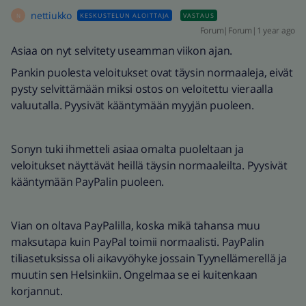
nettiukko
KESKUSTELUN ALOITTAJA
VASTAUS
N
Forum|Forum|1 year ago
Asiaa on nyt selvitety useamman viikon ajan.
Pankin puolesta veloitukset ovat täysin normaaleja, eivät
pysty selvittämään miksi ostos on veloitettu vieraalla
valuutalla. Pyysivät kääntymään myyjän puoleen.
Sonyn tuki ihmetteli asiaa omalta puoleltaan ja
veloitukset näyttävät heillä täysin normaaleilta. Pyysivät
kääntymään PayPalin puoleen.
Vian on oltava PayPalilla, koska mikä tahansa muu
maksutapa kuin PayPal toimii normaalisti. PayPalin
tiliasetuksissa oli aikavyöhyke jossain Tyynellämerellä ja
muutin sen Helsinkiin. Ongelmaa se ei kuitenkaan
korjannut.