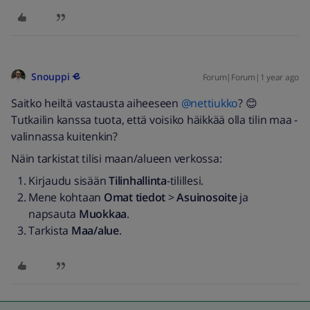
Snouppi
Forum|Forum|1 year ago
Saitko heiltä vastausta aiheeseen ​
@nettiukko
? 😊
Tutkailin kanssa tuota, että voisiko häikkää olla tilin maa -
valinnassa kuitenkin?
Näin tarkistat tilisi maan/alueen verkossa:
Kirjaudu sisään
Tilinhallinta
-tilillesi.
Mene kohtaan
Omat tiedot
>
Asuinosoite
ja
napsauta
Muokkaa
.
Tarkista
Maa/alue
.