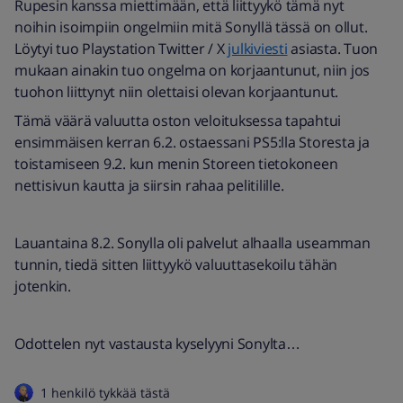
Rupesin kanssa miettimään, että liittyykö tämä nyt
noihin isoimpiin ongelmiin mitä Sonyllä tässä on ollut.
Löytyi tuo Playstation Twitter / X
julkiviesti
asiasta. Tuon
mukaan ainakin tuo ongelma on korjaantunut, niin jos
tuohon liittynyt niin olettaisi olevan korjaantunut.
Tämä väärä valuutta oston veloituksessa tapahtui
ensimmäisen kerran 6.2. ostaessani PS5:lla Storesta ja
toistamiseen 9.2. kun menin Storeen tietokoneen
nettisivun kautta ja siirsin rahaa pelitilille.
Lauantaina 8.2. Sonylla oli palvelut alhaalla useamman
tunnin, tiedä sitten liittyykö valuuttasekoilu tähän
jotenkin.
Odottelen nyt vastausta kyselyyni Sonylta…
1 henkilö tykkää tästä