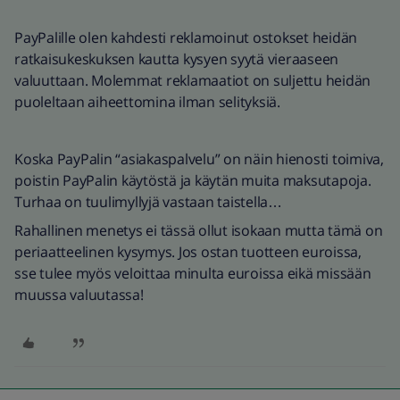
PayPalille olen kahdesti reklamoinut ostokset heidän
ratkaisukeskuksen kautta kysyen syytä vieraaseen
valuuttaan. Molemmat reklamaatiot on suljettu heidän
puoleltaan aiheettomina ilman selityksiä.
Koska PayPalin “asiakaspalvelu” on näin hienosti toimiva,
poistin PayPalin käytöstä ja käytän muita maksutapoja.
Turhaa on tuulimyllyjä vastaan taistella…
Rahallinen menetys ei tässä ollut isokaan mutta tämä on
periaatteelinen kysymys. Jos ostan tuotteen euroissa,
sse tulee myös veloittaa minulta euroissa eikä missään
muussa valuutassa!