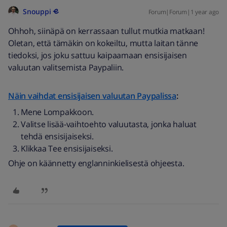
Snouppi
Forum|Forum|1 year ago
Ohhoh, siinäpä on kerrassaan tullut mutkia matkaan!
Oletan, että tämäkin on kokeiltu, mutta laitan tänne
tiedoksi, jos joku sattuu kaipaamaan ensisijaisen
valuutan valitsemista Paypaliin.
Näin vaihdat ensisijaisen valuutan Paypalissa
:
Mene Lompakkoon.
Valitse lisää-vaihtoehto valuutasta, jonka haluat
tehdä ensisijaiseksi.
Klikkaa Tee ensisijaiseksi.
Ohje on käännetty englanninkielisestä ohjeesta.