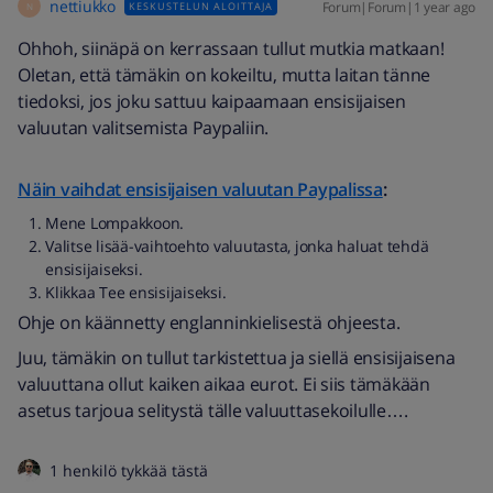
nettiukko
Forum|Forum|1 year ago
KESKUSTELUN ALOITTAJA
N
Ohhoh, siinäpä on kerrassaan tullut mutkia matkaan!
Oletan, että tämäkin on kokeiltu, mutta laitan tänne
tiedoksi, jos joku sattuu kaipaamaan ensisijaisen
valuutan valitsemista Paypaliin.
Näin vaihdat ensisijaisen valuutan Paypalissa
:
Mene Lompakkoon.
Valitse lisää-vaihtoehto valuutasta, jonka haluat tehdä
ensisijaiseksi.
Klikkaa Tee ensisijaiseksi.
Ohje on käännetty englanninkielisestä ohjeesta.
Juu, tämäkin on tullut tarkistettua ja siellä ensisijaisena
valuuttana ollut kaiken aikaa eurot. Ei siis tämäkään
asetus tarjoua selitystä tälle valuuttasekoilulle….
1 henkilö tykkää tästä