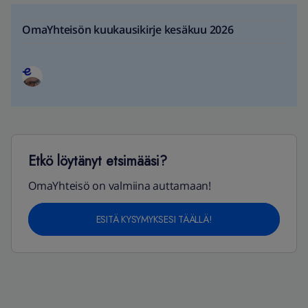
OmaYhteisön kuukausikirje kesäkuu 2026
Etkö löytänyt etsimääsi?
OmaYhteisö on valmiina auttamaan!
ESITÄ KYSYMYKSESI TÄÄLLÄ!