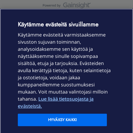
OmaYhteisö-käyttöehdot
Accessibility statement
Käytämme evästeitä sivuillamme
Käytämme evästeitä varmistaaksemme
sivuston sujuvan toiminnan,
Laitteet & liittymät
analysoidaksemme sen käyttöä ja
näyttääksemme sinulle sopivampaa
sisältöä, etuja ja tarjouksia. Evästeiden
Palvelut
avulla kerättyjä tietoja, kuten selaintietoja
ja ostotietoja, voidaan jakaa
Tuki
kumppaneillemme suostumuksesi
mukaan. Voit muuttaa valintojasi milloin
tahansa.
Lue lisää tietosuojasta ja
Ajankohtaista
evästeistä.
Elisa Oyj
HYVÄKSY KAIKKI