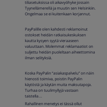
tiliasetuksissa oli aikavyöhyke jossain
Tyynellämerellä ja muutin sen Helsinkiin.
Ongelmaa se ei kuitenkaan korjannut.
PayPalille olen kahdesti reklamoinut
ostokset heidän ratkaisukeskuksen
kautta kysyen syytä vieraaseen
valuuttaan. Molemmat reklamaatiot on
suljettu heidän puoleltaan aiheettomina
ilman selityksiä.
Koska PayPalin “asiakaspalvelu” on näin
hienosti toimiva, poistin PayPalin
käytöstä ja käytän muita maksutapoja.
Turhaa on tuulimyllyjä vastaan
taistella…
Rahallinen menetys ei tässä ollut