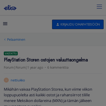
KIRJAUDU OMAYHTEISÖÖN
Pelaaminen
VASTATTU
PlayStation Storen ostojen valuuttaongelma
Forum|Forum|1 year ago
6 kommenttia
nettiukko
N
Mikähän vaivaa PlayStation Storea, kun viime viikon
loppupuolelta asti kaikki ostot ja rahansiirrot tilille
menee Meksikon dollareina (MXN) ja tämän jälkeen