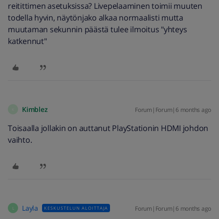
reitittimen asetuksissa? Livepelaaminen toimii muuten
todella hyvin, näytönjako alkaa normaalisti mutta
muutaman sekunnin päästä tulee ilmoitus "yhteys
katkennut"
Kimblez
Forum|Forum|6 months ago
K
Toisaalla jollakin on auttanut PlayStationin HDMI johdon
vaihto.
Layla
Forum|Forum|6 months ago
KESKUSTELUN ALOITTAJA
L