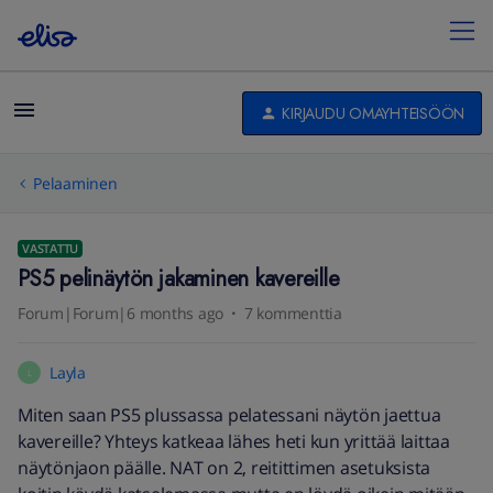
KIRJAUDU OMAYHTEISÖÖN
Pelaaminen
VASTATTU
PS5 pelinäytön jakaminen kavereille
Forum|Forum|6 months ago
7 kommenttia
Layla
L
Miten saan PS5 plussassa pelatessani näytön jaettua
kavereille? Yhteys katkeaa lähes heti kun yrittää laittaa
näytönjaon päälle. NAT on 2, reitittimen asetuksista