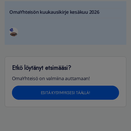
OmaYhteisön kuukausikirje kesäkuu 2026
Etkö löytänyt etsimääsi?
OmaYhteisö on valmiina auttamaan!
ESITÄ KYSYMYKSESI TÄÄLLÄ!