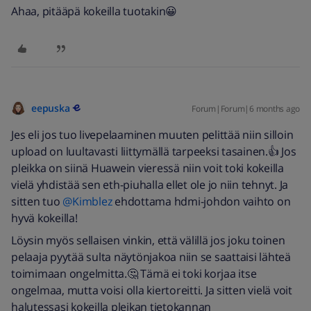
Ahaa, pitääpä kokeilla tuotakin😀
eepuska
Forum|Forum|6 months ago
Jes eli jos tuo livepelaaminen muuten pelittää niin silloin
upload on luultavasti liittymällä tarpeeksi tasainen.👍 Jos
pleikka on siinä Huawein vieressä niin voit toki kokeilla
vielä yhdistää sen eth-piuhalla ellet ole jo niin tehnyt. Ja
sitten tuo ​
@Kimblez
ehdottama hdmi-johdon vaihto on
hyvä kokeilla!
Löysin myös sellaisen vinkin, että välillä jos joku toinen
pelaaja pyytää sulta näytönjakoa niin se saattaisi lähteä
toimimaan ongelmitta.🤔 Tämä ei toki korjaa itse
ongelmaa, mutta voisi olla kiertoreitti. Ja sitten vielä voit
halutessasi kokeilla pleikan tietokannan