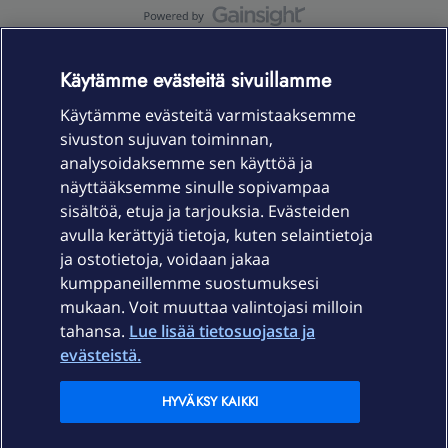
OmaYhteisö-käyttöehdot
Accessibility statement
Käytämme evästeitä sivuillamme
Käytämme evästeitä varmistaaksemme
sivuston sujuvan toiminnan,
Laitteet & liittymät
analysoidaksemme sen käyttöä ja
näyttääksemme sinulle sopivampaa
sisältöä, etuja ja tarjouksia. Evästeiden
Palvelut
avulla kerättyjä tietoja, kuten selaintietoja
ja ostotietoja, voidaan jakaa
Tuki
kumppaneillemme suostumuksesi
mukaan. Voit muuttaa valintojasi milloin
tahansa.
Lue lisää tietosuojasta ja
Ajankohtaista
evästeistä.
Elisa Oyj
HYVÄKSY KAIKKI