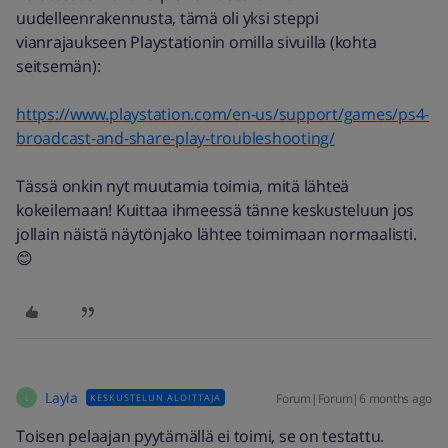
uudelleenrakennusta, tämä oli yksi steppi
vianrajaukseen Playstationin omilla sivuilla (kohta
seitsemän):
https://www.playstation.com/en-us/support/games/ps4-
broadcast-and-share-play-troubleshooting/
Tässä onkin nyt muutamia toimia, mitä lähteä
kokeilemaan! Kuittaa ihmeessä tänne keskusteluun jos
jollain näistä näytönjako lähtee toimimaan normaalisti.
😊
Layla
Forum|Forum|6 months ago
KESKUSTELUN ALOITTAJA
L
Toisen pelaajan pyytämällä ei toimi, se on testattu.