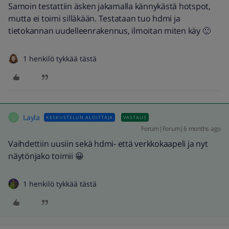
Samoin testattiin äsken jakamalla kännykästä hotspot,
mutta ei toimi silläkään. Testataan tuo hdmi ja
tietokannan uudelleenrakennus, ilmoitan miten käy 🙂
1 henkilö tykkää tästä
Layla
KESKUSTELUN ALOITTAJA
VASTAUS
L
Forum|Forum|6 months ago
Vaihdettiin uusiin sekä hdmi- että verkkokaapeli ja nyt
näytönjako toimii 😀
1 henkilö tykkää tästä