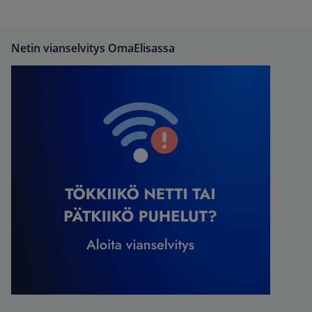
Netin vianselvitys OmaElisassa