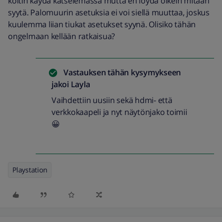
koitin käydä katselemassa mutta en löydä oikein mitään
syytä. Palomuurin asetuksia ei voi siellä muuttaa, joskus
kuulemma liian tiukat asetukset syynä. Olisiko tähän
ongelmaan kellään ratkaisua?
Vastauksen tähän kysymykseen
jakoi
Layla
Vaihdettiin uusiin sekä hdmi- että
verkkokaapeli ja nyt näytönjako toimii
😀
Playstation