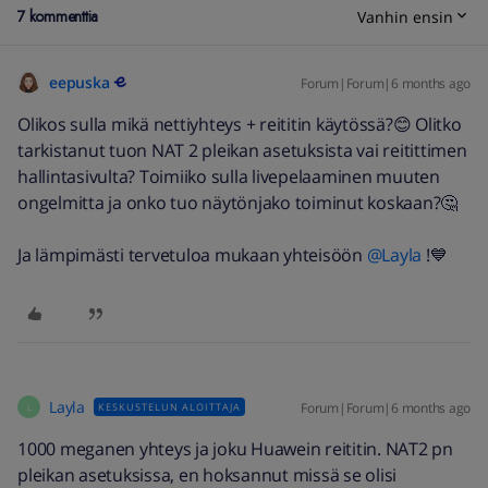
7 kommenttia
Vanhin ensin
eepuska
Forum|Forum|6 months ago
Olikos sulla mikä nettiyhteys + reititin käytössä?😊 Olitko
tarkistanut tuon NAT 2 pleikan asetuksista vai reitittimen
hallintasivulta? Toimiiko sulla livepelaaminen muuten
ongelmitta ja onko tuo näytönjako toiminut koskaan?🤔
Ja lämpimästi tervetuloa mukaan yhteisöön ​
@Layla
!💙
Layla
Forum|Forum|6 months ago
KESKUSTELUN ALOITTAJA
L
1000 meganen yhteys ja joku Huawein reititin. NAT2 pn
pleikan asetuksissa, en hoksannut missä se olisi