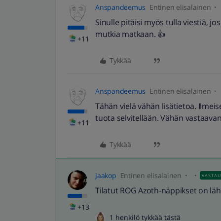
Anspandeemus
Entinen elisalainen
Sinulle pitäisi myös tulla viestiä, jo
mutkia matkaan. 👍
+11
Tykkää
Anspandeemus
Entinen elisalainen
Tähän vielä vähän lisätietoa. Ilmei
tuota selvitellään. Vähän vastaava
+11
Tykkää
Jaakop
Entinen elisalainen
VASTA
Tilatut ROG Azoth-näppikset on lä
+13
1 henkilö tykkää tästä