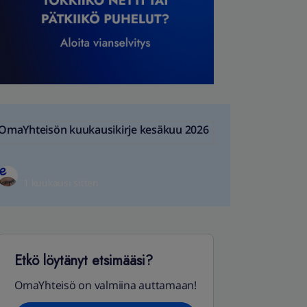
OmaYhteisön kuukausikirje kesäkuu 2026
1 kuukausi sitten
Etkö löytänyt etsimääsi?
OmaYhteisö on valmiina auttamaan!