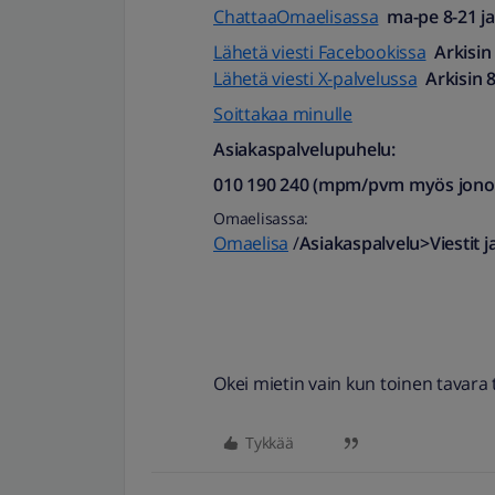
ChattaaOmaelisassa
ma-pe 8-21 ja 
Lähetä viesti Facebookissa
Arkisin
Lähetä viesti X-palvelussa
Arkisin 8
Soittakaa minulle
Asiakaspalvelupuhelu:
010 190 240 (mpm/pvm myös jonotu
Omaelisassa:
Omaelisa
/
Asiakaspalvelu>Viestit j
Okei mietin vain kun toinen tavara t
Tykkää