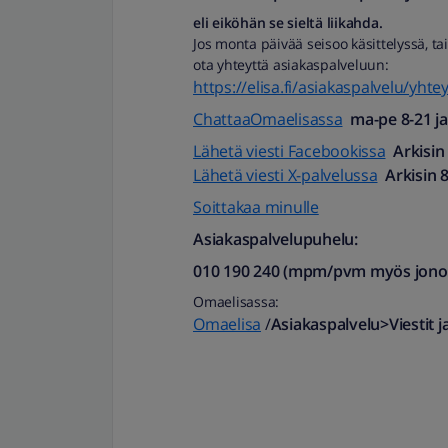
eli eiköhän se sieltä liikahda.
Jos monta päivää seisoo käsittelyssä, tai
ota yhteyttä asiakaspalveluun:
https://elisa.fi/asiakaspalvelu/yhte
ChattaaOmaelisassa
ma-pe 8-21 ja 
Lähetä viesti Facebookissa
Arkisin
Lähetä viesti X-palvelussa
Arkisin 8
Soittakaa minulle
Asiakaspalvelupuhelu:
010 190 240 (mpm/pvm myös jonotu
Omaelisassa:
Omaelisa
/
Asiakaspalvelu>Viestit j