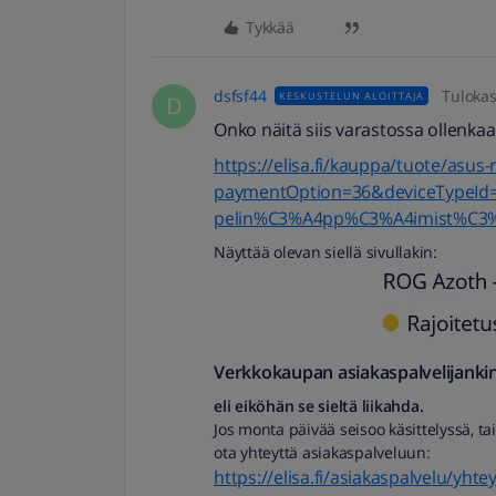
Tykkää
dsfsf44
Tuloka
KESKUSTELUN ALOITTAJA
D
Onko näitä siis varastossa ollenkaa
https://elisa.fi/kauppa/tuote/a
paymentOption=36&deviceTypeId
pelin%C3%A4pp%C3%A4imist%C3
Näyttää olevan siellä sivullakin:
Verkkokaupan asiakaspalvelijanki
eli eiköhän se sieltä liikahda.
Jos monta päivää seisoo käsittelyssä, tai
ota yhteyttä asiakaspalveluun:
https://elisa.fi/asiakaspalvelu/yhte