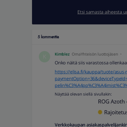
Etsi samasta aiheesta 
5 kommenttia
Kimblez
OmaYhteisön luottojäsen
K
Onko näitä siis varastossa ollenkaa
https://elisa.fi/kauppa/tuote/a
paymentOption=36&deviceTypeId
pelin%C3%A4pp%C3%A4imist%C3
Näyttää olevan siellä sivullakin:
Verkkokaupan asiakaspalvelijanki