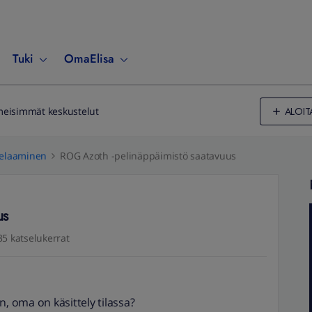
Tuki
OmaElisa
ALOIT
meisimmät keskustelut
elaaminen
ROG Azoth -pelinäppäimistö saatavuus
us
35 katselukerrat
n, oma on käsittely tilassa?