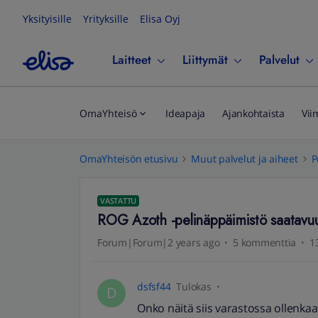
Yksityisille
Yrityksille
Elisa Oyj
Laitteet
Liittymät
Palvelut
OmaYhteisö
Ideapaja
Ajankohtaista
Vii
OmaYhteisön etusivu
Muut palvelut ja aiheet
P
VASTATTU
ROG Azoth -pelinäppäimistö saatavu
Forum|Forum|2 years ago
5 kommenttia
1
dsfsf44
Tulokas
D
Onko näitä siis varastossa ollenkaa