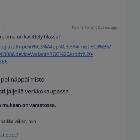
s
Forum|Forum|2 years ago
n, oma on käsittely tilassa?
sus-rog-azoth-pelin%C3%A4pp%C3%A4imist%C3%B6?
=8308&deviceVariant=ROG%20Azoth%20-
%B6
n mukaan on varastossa,
 vaikka viikon, niin
ystiedot/