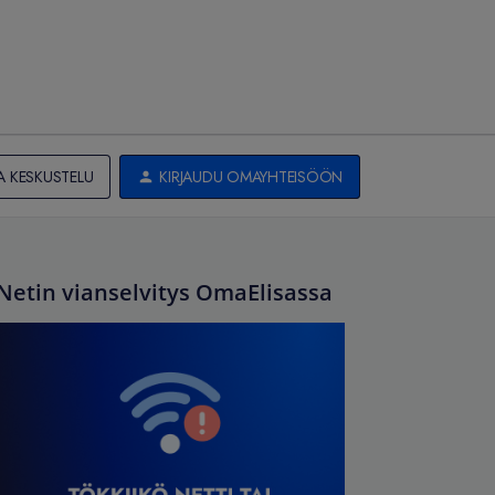
A KESKUSTELU
KIRJAUDU OMAYHTEISÖÖN
Netin vianselvitys OmaElisassa