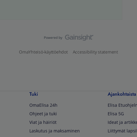
OmaYhteisö-käyttöehdot
Accessibility statement
Tuki
Ajankohtaista
OmaElisa 24h
Elisa Etuohje
Ohjeet ja tuki
Elisa 5G
Viat ja häiriöt
Ideat ja artikke
Laskutus ja maksaminen
Liittymät lapsi