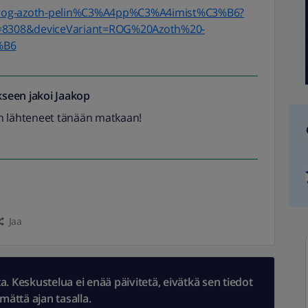
sus-rog-azoth-pelin%C3%A4pp%C3%A4imist%C3%B6?
=8308&deviceVariant=ROG%20Azoth%20-
%B6
seen jakoi
Jaakop
n lähteneet tänään matkaan!
Jaa
 Keskustelua ei enää päivitetä, eivätkä sen tiedot
ämättä ajan tasalla.