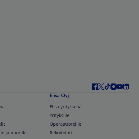
Elisa Oyj
lma
Elisa yrityksenä
Yrityksille
lit
Operaattoreille
lle ja nuorille
Rekrytointi