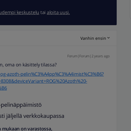
uudempi keskustelu
tai
aloita uusi.
Vanhin ensin
Forum|Forum|2 years ago
n, oma on käsittely tilassa?
sus-rog-azoth-pelin%C3%A4pp%C3%A4imist%C3%B6?
=8308&deviceVariant=ROG%20Azoth%20-
%B6
n mukaan on varastossa,