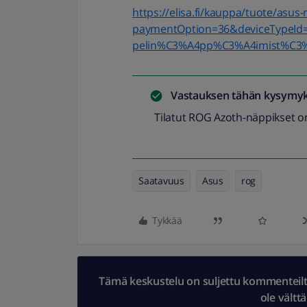
https://elisa.fi/kauppa/tuote/a
paymentOption=36&deviceTypeId
pelin%C3%A4pp%C3%A4imist%C3
Vastauksen tähän kysymyk
Tilatut ROG Azoth-näppikset o
Saatavuus
Asus
rog
Tykkää
Tämä keskustelu on suljettu kommenteilta.
ole vältt