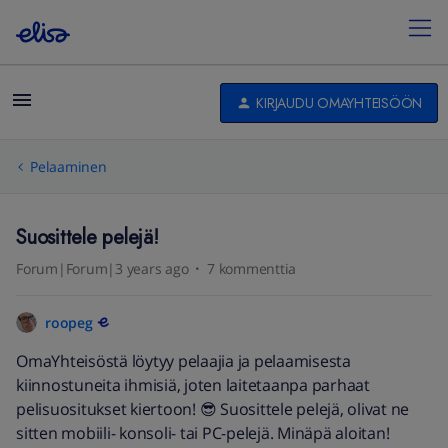
KIRJAUDU OMAYHTEISÖÖN
Pelaaminen
Suosittele pelejä!
Forum|Forum|3 years ago
7 kommenttia
roopeg
OmaYhteisöstä löytyy pelaajia ja pelaamisesta
kiinnostuneita ihmisiä, joten laitetaanpa parhaat
pelisuositukset kiertoon! 😎 Suosittele pelejä, olivat ne
sitten mobiili- konsoli- tai PC-pelejä. Minäpä aloitan!