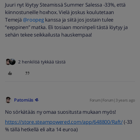
Juuri nyt löytyy Steamissä Summer Salessa -33%, että
kiinnostuneille hoxhox. Vielä joskus koulutetaan
Temejä
@roopeg
kanssa ja siitä jos jostain tulee
“eeppinen” matka. Eli tosiaan moninpeli tästä löytyy ja
sehän tekee seikkailusta hauskempaa!
2 henkilöä tykkää tästä
Patomiäs
Forum|Forum|3 years ago
No sörkätääs ny omaa suositusta mukaan myös!
https://store.steampowered.com/app/648800/Raft/
(-33
% tällä hetkellä eli alta 14 euroa)