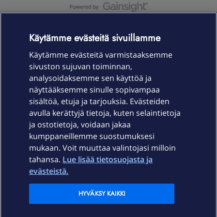
OmaYhteisö-käyttöehdot
Accessibility statement
Käytämme evästeitä sivuillamme
Käytämme evästeitä varmistaaksemme
sivuston sujuvan toiminnan,
Laitteet & liittymät
analysoidaksemme sen käyttöä ja
näyttääksemme sinulle sopivampaa
sisältöä, etuja ja tarjouksia. Evästeiden
Palvelut
avulla kerättyjä tietoja, kuten selaintietoja
ja ostotietoja, voidaan jakaa
Tuki
kumppaneillemme suostumuksesi
mukaan. Voit muuttaa valintojasi milloin
tahansa.
Lue lisää tietosuojasta ja
Ajankohtaista
evästeistä.
Elisa Oyj
HYVÄKSY KAIKKI
In English