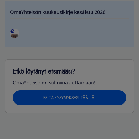
OmaYhteisön kuukausikirje kesäkuu 2026
Etkö löytänyt etsimääsi?
OmaYhteisö on valmiina auttamaan!
ESITÄ KYSYMYKSESI TÄÄLLÄ!