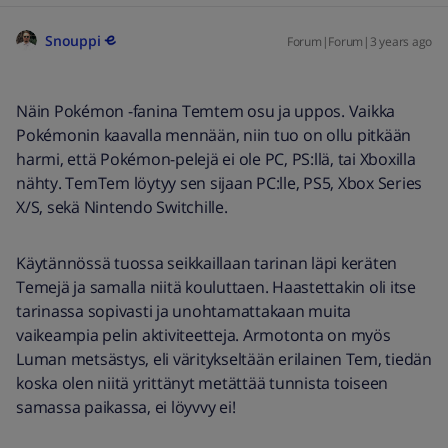
Snouppi
Forum|Forum|3 years ago
Näin Pokémon -fanina Temtem osu ja uppos. Vaikka
Pokémonin kaavalla mennään, niin tuo on ollu pitkään
harmi, että Pokémon-pelejä ei ole PC, PS:llä, tai Xboxilla
nähty. TemTem löytyy sen sijaan PC:lle, PS5, Xbox Series
X/S, sekä Nintendo Switchille.
Käytännössä tuossa seikkaillaan tarinan läpi keräten
Temejä ja samalla niitä kouluttaen. Haastettakin oli itse
tarinassa sopivasti ja unohtamattakaan muita
vaikeampia pelin aktiviteetteja. Armotonta on myös
Luman metsästys, eli väritykseltään erilainen Tem, tiedän
koska olen niitä yrittänyt metättää tunnista toiseen
samassa paikassa, ei löyvvy ei!