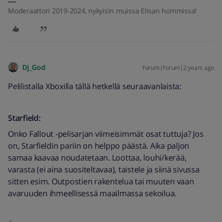
Moderaattori 2019-2024, nykyisin muissa Elisan hommissa!
Dj_God
Forum|Forum|2 years ago
Pelilistalla Xboxilla tällä hetkellä seuraavanlaista:
Starfield:
Onko Fallout -pelisarjan viimeisimmät osat tuttuja? Jos
on, Starfieldin pariin on helppo päästä. Aika paljon
samaa kaavaa noudatetaan. Loottaa, louhi/kerää,
varasta (ei aina suositeltavaa), taistele ja siinä sivussa
sitten esim. Outpostien rakentelua tai muuten vaan
avaruuden ihmeellisessä maailmassa sekoilua.