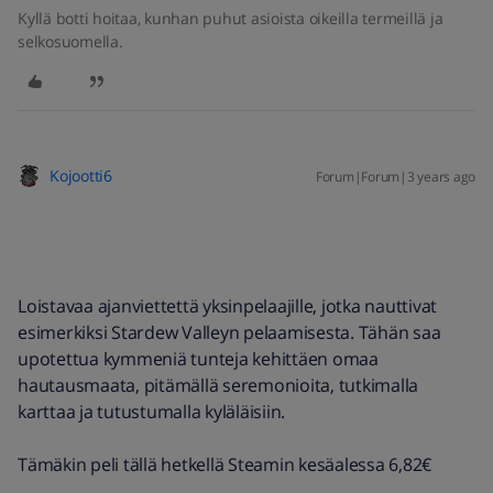
Kyllä botti hoitaa, kunhan puhut asioista oikeilla termeillä ja
selkosuomella.
Kojootti6
Forum|Forum|3 years ago
Loistavaa ajanviettettä yksinpelaajille, jotka nauttivat
esimerkiksi Stardew Valleyn pelaamisesta. Tähän saa
upotettua kymmeniä tunteja kehittäen omaa
hautausmaata, pitämällä seremonioita, tutkimalla
karttaa ja tutustumalla kyläläisiin.
Tämäkin peli tällä hetkellä Steamin kesäalessa 6,82€