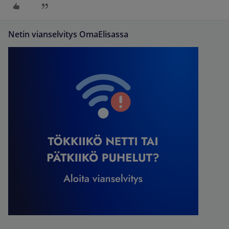
Netin vianselvitys OmaElisassa