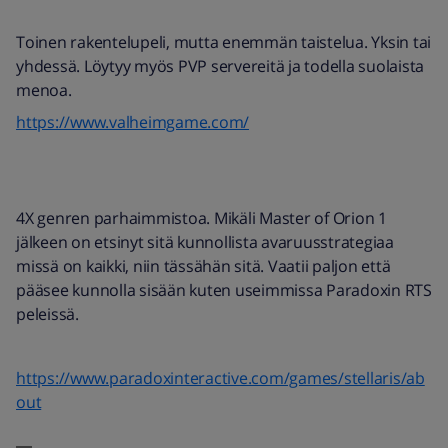
Toinen rakentelupeli, mutta enemmän taistelua. Yksin tai
yhdessä. Löytyy myös PVP servereitä ja todella suolaista
menoa.
https://www.valheimgame.com/
4X genren parhaimmistoa. Mikäli Master of Orion 1
jälkeen on etsinyt sitä kunnollista avaruusstrategiaa
missä on kaikki, niin tässähän sitä. Vaatii paljon että
pääsee kunnolla sisään kuten useimmissa Paradoxin RTS
peleissä.
https://www.paradoxinteractive.com/games/stellaris/ab
out