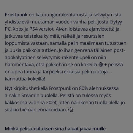
Frostpunk
on kaupunginrakentamista ja selviytymistä
yhdistelevä muutaman vuoden vanha peli, josta löytyy
PC, Xbox ja PS4 versiot. Aivan loistavaa ajanvietettä ja
jatkuvaa taistelua kylmää, nälkää ja resurssien
loppumista vastaan, samalla pelin maailmaan tutustuen
ja uusia paikkoja tutkien. Jo ihan genrenä tällainen post-
apokalyptinen selviytymis-rakentelupeli on niin
hämmentävä, että pakkohan se on kokeilla 😅 + pelissä
on upea tarina ja tarpeeksi erilaisia pelimuotoja -
kannattaa kokeilla!
Nyt kirjoitushetkellä Frostpunk on 80% alennuksessa
ainakin Steamin puolella. Pelistä on tulossa myös
kakkososa vuonna 2024, joten näinköhän tuolla alella jo
sitäkin hieman ennakoidaan. 🤔
Minkä pelisuosituksen sinä haluat jakaa muille