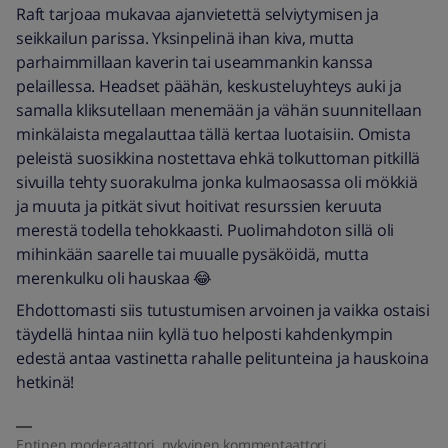
Raft tarjoaa mukavaa ajanvietettä selviytymisen ja
seikkailun parissa. Yksinpelinä ihan kiva, mutta
parhaimmillaan kaverin tai useammankin kanssa
pelaillessa. Headset päähän, keskusteluyhteys auki ja
samalla kliksutellaan menemään ja vähän suunnitellaan
minkälaista megalauttaa tällä kertaa luotaisiin. Omista
peleistä suosikkina nostettava ehkä tolkuttoman pitkillä
sivuilla tehty suorakulma jonka kulmaosassa oli mökkiä
ja muuta ja pitkät sivut hoitivat resurssien keruuta
merestä todella tehokkaasti. Puolimahdoton sillä oli
mihinkään saarelle tai muualle pysäköidä, mutta
merenkulku oli hauskaa 😂
Ehdottomasti siis tutustumisen arvoinen ja vaikka ostaisi
täydellä hintaa niin kyllä tuo helposti kahdenkympin
edestä antaa vastinetta rahalle pelitunteina ja hauskoina
hetkinä!
Entinen moderaattori, nykyinen kommentaattori