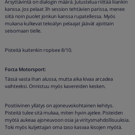
Ärsyttävintä on dialogin määrä. Jutustelua riittää liiankin
kanssa. Jos pelaat 3h session tehtävien parissa, menee
siitä noin puolet jonkun kanssa rupatellessa. Myös
mukana kulkevat tekoälyn pelaajat jäävät ajoittain
seisomaan tielle.
Pisteitä kuitenkin ropisee 8/10.
Forza Motorsport:
Tässä vasta ihan alussa, mutta aika kivaa arcadea
vaihteeksi. Onnistuu myös kavereiden kesken.
Positiivinen yllätys on ajoneuvokohtainen kehitys.
Pisteitä tulee sitä mukaa, miten hyvin ajelee. Pisteiden
myötä aukeaa ajoneuvoon osia ja viritysmahdollisuuksia.
Toki myös kuljettajan oma taso kasvaa kisojen myötä.