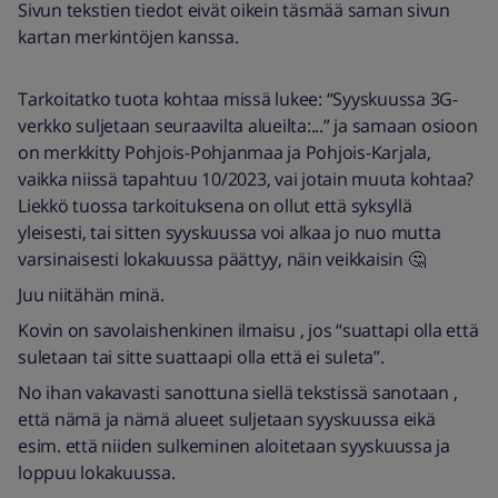
Sivun tekstien tiedot eivät oikein täsmää saman sivun
kartan merkintöjen kanssa.
Tarkoitatko tuota kohtaa missä lukee: “Syyskuussa 3G-
verkko suljetaan seuraavilta alueilta:...” ja samaan osioon
on merkkitty Pohjois-Pohjanmaa ja Pohjois-Karjala,
vaikka niissä tapahtuu 10/2023, vai jotain muuta kohtaa?
Liekkö tuossa tarkoituksena on ollut että syksyllä
yleisesti, tai sitten syyskuussa voi alkaa jo nuo mutta
varsinaisesti lokakuussa päättyy, näin veikkaisin 🤔
Juu niitähän minä.
Kovin on savolaishenkinen ilmaisu , jos “suattapi olla että
suletaan tai sitte suattaapi olla että ei suleta”.
No ihan vakavasti sanottuna siellä tekstissä sanotaan ,
että nämä ja nämä alueet suljetaan syyskuussa eikä
esim. että niiden sulkeminen aloitetaan syyskuussa ja
loppuu lokakuussa.