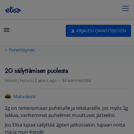
KIRJAUDU OMAYHTEISÖÖN
Puheliittymät
2G säilyttämisen puolesta
Forum|Forum|2 years ago
34 kommenttia
Mallaskoski
2g on nimenomaan puheluille ja tekstareille. jos myös 2g
lakkaa, vanhemmat puhelimet muuttuvat jätteeksi.
Jos Elisa lupaa säilyttää 2geen jatkossakin, lupaan notta
mä ja mun frendit