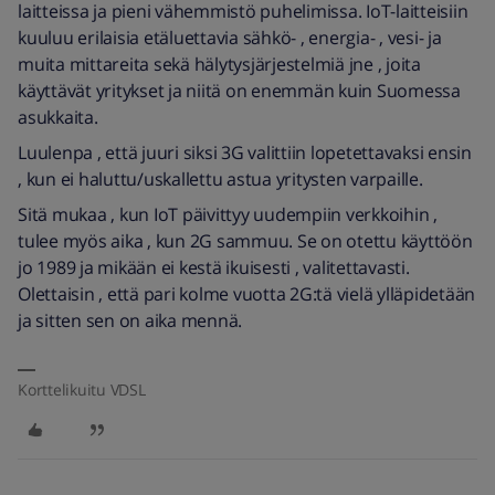
laitteissa ja pieni vähemmistö puhelimissa. IoT-laitteisiin
kuuluu erilaisia etäluettavia sähkö- , energia- , vesi- ja
muita mittareita sekä hälytysjärjestelmiä jne , joita
käyttävät yritykset ja niitä on enemmän kuin Suomessa
asukkaita.
Luulenpa , että juuri siksi 3G valittiin lopetettavaksi ensin
, kun ei haluttu/uskallettu astua yritysten varpaille.
Sitä mukaa , kun IoT päivittyy uudempiin verkkoihin ,
tulee myös aika , kun 2G sammuu. Se on otettu käyttöön
jo 1989 ja mikään ei kestä ikuisesti , valitettavasti.
Olettaisin , että pari kolme vuotta 2G:tä vielä ylläpidetään
ja sitten sen on aika mennä.
Korttelikuitu VDSL