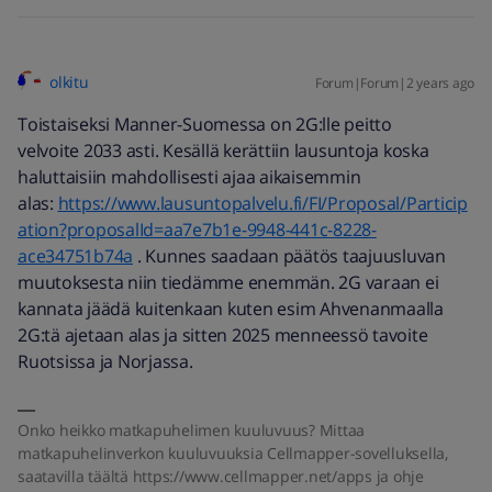
olkitu
Forum|Forum|2 years ago
Toistaiseksi Manner-Suomessa on 2G:lle peitto
velvoite 2033 asti. Kesällä kerättiin lausuntoja koska
haluttaisiin mahdollisesti ajaa aikaisemmin
alas:
https://www.lausuntopalvelu.fi/FI/Proposal/Particip
ation?proposalId=aa7e7b1e-9948-441c-8228-
ace34751b74a
. Kunnes saadaan päätös taajuusluvan
muutoksesta niin tiedämme enemmän. 2G varaan ei
kannata jäädä kuitenkaan kuten esim Ahvenanmaalla
2G:tä ajetaan alas ja sitten 2025 menneessö tavoite
Ruotsissa ja Norjassa.
Onko heikko matkapuhelimen kuuluvuus? Mittaa
matkapuhelinverkon kuuluvuuksia Cellmapper-sovelluksella,
saatavilla täältä https://www.cellmapper.net/apps ja ohje