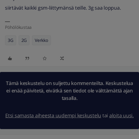
siirtävät kaikki gsm-liittymänsä teille. 3g saa loppua.
Pöhölökustaa
3G
2G
Verkko
Tämä keskustelu on suljettu kommenteilta. Keskustelua
ei enää päivitetä, eivätkä sen tiedot ole välttämättä ajan
tasalla.
Etsi samasta aiheesta uudempi keskustelu
tai
aloita uusi.