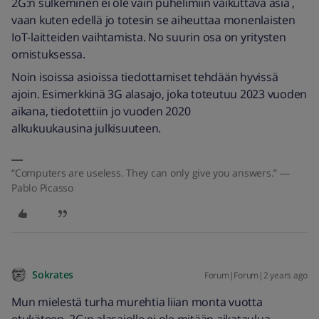
2G:n sulkeminen ei ole vain puhelimiin vaikuttava asia ,
vaan kuten edellä jo totesin se aiheuttaa monenlaisten
IoT-laitteiden vaihtamista. No suurin osa on yritysten
omistuksessa.
Noin isoissa asioissa tiedottamiset tehdään hyvissä
ajoin. Esimerkkinä 3G alasajo, joka toteutuu 2023 vuoden
aikana, tiedotettiin jo vuoden 2020
alkukuukausina julkisuuteen.
“Computers are useless. They can only give you answers.” ―
Pablo Picasso
Sokrates
Forum|Forum|2 years ago
Mun mielestä turha murehtia liian monta vuotta