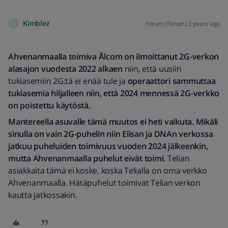
Kimblez
Forum|Forum|2 years ago
K
Ahvenanmaalla toimiva Ålcom on ilmoittanut 2G-verkon
alasajon vuodesta 2022 alkaen
niin, että uusiin
tukiasemiin 2G:tä ei enää tule ja
operaattori sammuttaa
tukiasemia hiljalleen
niin, että 2024 mennessä 2G-verkko
on poistettu käytöstä.
Mantereella asuvalle tämä muutos ei heti vaikuta. Mikäli
sinulla on vain 2G-puhelin niin Elisan ja DNAn verkossa
jatkuu puheluiden toimivuus vuoden 2024 jälkeenkin,
mutta Ahvenanmaalla puhelut eivät toimi.
Telian
asiakkaita tämä ei koske, koska Telialla on oma verkko
Ahvenanmaalla. Hätäpuhelut toimivat Telian verkon
kautta jatkossakin.