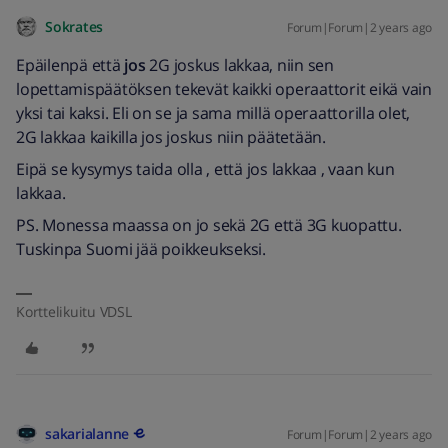
Sokrates
Forum|Forum|2 years ago
Epäilenpä että
jos
2G joskus lakkaa, niin sen
lopettamispäätöksen tekevät kaikki operaattorit eikä vain
yksi tai kaksi. Eli on se ja sama millä operaattorilla olet,
2G lakkaa kaikilla jos joskus niin päätetään.
Eipä se kysymys taida olla , että jos lakkaa , vaan kun
lakkaa.
PS. Monessa maassa on jo sekä 2G että 3G kuopattu.
Tuskinpa Suomi jää poikkeukseksi.
Korttelikuitu VDSL
sakarialanne
Forum|Forum|2 years ago