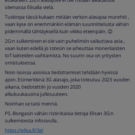
etukäteen. 2G:n alasajolle ei ole mitään aikataulua
olemassa Elisalla vielä.
Tuskinpa tässä kukaan mitään verkon alasajoa murehtii ,
vaan kyse on enemmänkin elämän suunnittelusta vähän
pidemmällä tähtäyksellä kuin viikko eteenpäin. 😉
2G:n sulkeminen ei ole vain puhelimiin vaikuttava asia ,
vaan kuten edellä jo totesin se aiheuttaa monenlaisten
IoT-laitteiden vaihtamista. No suurin osa on yritysten
omistuksessa.
Noin isoissa asioissa tiedottamiset tehdään hyvissä
ajoin. Esimerkkinä 3G alasajo, joka toteutuu 2023 vuoden
aikana, tiedotettiin jo vuoden 2020
alkukuukausina julkisuuteen.
Noinhan se taisi mennä.
PS. Bongasin vähän ristiriitaisia tietoja Elisan 3G:n
sulkemisesta infosivulla.
https://elisa.fi/3g/