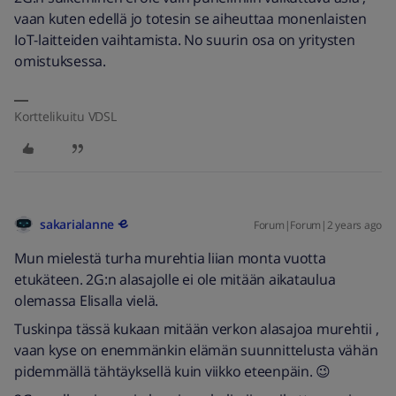
vaan kuten edellä jo totesin se aiheuttaa monenlaisten
IoT-laitteiden vaihtamista. No suurin osa on yritysten
omistuksessa.
Korttelikuitu VDSL
sakarialanne
Forum|Forum|2 years ago
Mun mielestä turha murehtia liian monta vuotta
etukäteen. 2G:n alasajolle ei ole mitään aikataulua
olemassa Elisalla vielä.
Tuskinpa tässä kukaan mitään verkon alasajoa murehtii ,
vaan kyse on enemmänkin elämän suunnittelusta vähän
pidemmällä tähtäyksellä kuin viikko eteenpäin. 😉