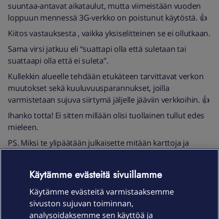
suuntaa-antavat aikataulut, mutta viimeistään vuoden
loppuun mennessä 3G-verkko on poistunut käytöstä. 👍
Kiitos vastauksesta , vaikka yksiselitteinen se ei ollutkaan.
Sama virsi jatkuu eli “suattapi olla että suletaan tai
suattaapi olla että ei suleta”.
Kullekkin alueelle tehdään etukäteen tarvittavat verkon
muutokset sekä kuuluvuusparannukset, joilla
varmistetaan sujuva siirtymä jäljelle jääviin verkkoihin. 👍
Ihanko totta! Ei sitten millään olisi tuollainen tullut edes
mieleen.
PS. Miksi te ylipäätään julkaisette mitään karttoja ja
sulkuaikatauluja , kun ette niitä noudata. Se on vain
asiakkaiden hämäystä.
Käytämme evästeitä sivuillamme
Käytämme evästeitä varmistaaksemme
Korttelikuitu VDSL
sivuston sujuvan toiminnan,
analysoidaksemme sen käyttöä ja