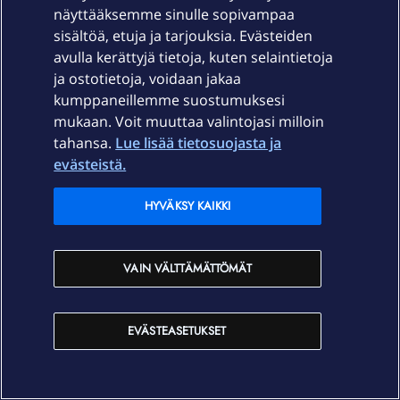
näyttääksemme sinulle sopivampaa
sisältöä, etuja ja tarjouksia. Evästeiden
avulla kerättyjä tietoja, kuten selaintietoja
sakarialanne
Forum|Forum|2 years ago
ja ostotietoja, voidaan jakaa
kumppaneillemme suostumuksesi
Kohtalaisen hyvin ovat 3G-alasajossa nuo kk-tason
mukaan. Voit muuttaa valintojasi milloin
aikataulut pitäneet paikkansa. Lisäksihän alueiden
tahansa.
Lue lisää tietosuojasta ja
asukkaille on tehty kohdennettua viestintää, tuon
evästeistä.
julkisen sivuston lisäksi.
Tukiasemat eivät katso maakuntarajoja ja jos on vielä
HYVÄKSY KAIKKI
peliliikkeet tekemättä omien 3G-laitteiden osalta niin ei
se viikko-pari-sinne-tänne enää ketään pelasta, kun
onhan siihen jo pari vuotta ollut aikaa varautua.
VAIN VÄLTTÄMÄTTÖMÄT
EVÄSTEASETUKSET
“Computers are useless. They can only give you answers.” ―
Pablo Picasso