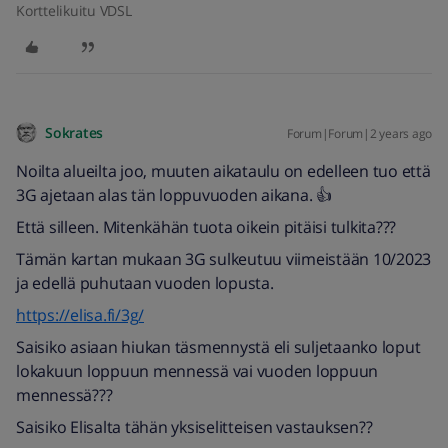
Korttelikuitu VDSL
Sokrates
Forum|Forum|2 years ago
Noilta alueilta joo, muuten aikataulu on edelleen tuo että
3G ajetaan alas tän loppuvuoden aikana. 👍
Että silleen. Mitenkähän tuota oikein pitäisi tulkita???
Tämän kartan mukaan 3G sulkeutuu viimeistään 10/2023
ja edellä puhutaan vuoden lopusta.
https://elisa.fi/3g/
Saisiko asiaan hiukan täsmennystä eli suljetaanko loput
lokakuun loppuun mennessä vai vuoden loppuun
mennessä???
Saisiko Elisalta tähän yksiselitteisen vastauksen??