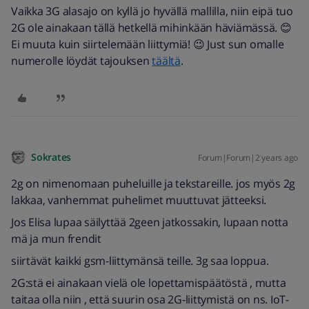
Vaikka 3G alasajo on kyllä jo hyvällä mallilla, niin eipä tuo
2G ole ainakaan tällä hetkellä mihinkään häviämässä. 😊
Ei muuta kuin siirtelemään liittymiä! 😉 Just sun omalle
numerolle löydät tajouksen
täältä
.
Sokrates
Forum|Forum|2 years ago
2g on nimenomaan puheluille ja tekstareille. jos myös 2g
lakkaa, vanhemmat puhelimet muuttuvat jätteeksi.
Jos Elisa lupaa säilyttää 2geen jatkossakin, lupaan notta
mä ja mun frendit
siirtävät kaikki gsm-liittymänsä teille. 3g saa loppua.
2G:stä ei ainakaan vielä ole lopettamispäätöstä , mutta
taitaa olla niin , että suurin osa 2G-liittymistä on ns. IoT-