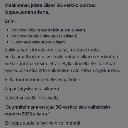
Maakunnat, joista Elisan 3G-verkko poistuu
loppuvuoden aikana.
Esim.
Pohjois-Pohjanmaa
(lokakuusta alkaen)
Pohjois-Karjala
(lokakuusta alkaen)
Uusimaa
(lokakuusta alkaen
Kaikkeahan sitä voi arvuutella , mutta ei tuolla
linkkaamallani infosivulla ole mitään alkaen merkintöjä.
Siellä sanotaan esim. että tietyllä alueella 3G suljetaan
syyskuussa eikä että sulkeminen aloitetaan syyskuussa.
Vielä tuommoinen edellisen jatkoksi.
Lappi (syyskuusta alkaen)
Lukeehan siellä infosivulla:
“Suunnitelmana on ajaa 3G-verkko alas vaiheittain
vuoden 2023 aikana.”
Eli loppupuolelle hyvinkin voi mennä.