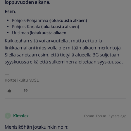
loppuvuoden aikana.
Esim.
Pohjois-Pohjanmaa
(lokakuusta alkaen)
Pohjois-Karjala
(lokakuusta alkaen)
Uusimaa
(lokakuusta alkaen
Kaikkeahan sitä voi arvuutella , mutta ei tuolla
linkkaamallani infosivulla ole mitään alkaen merkintöjä.
Siellä sanotaan esim. että tietyllä alueella 3G suljetaan
syyskuussa eikä että sulkeminen aloitetaan syyskuussa.
Korttelikuitu VDSL
Kimblez
Forum|Forum|2 years ago
K
Menisiköhän jotakuinkin noin: