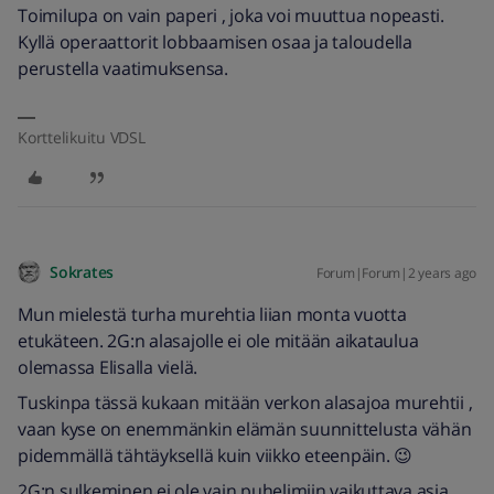
Toimilupa on vain paperi , joka voi muuttua nopeasti.
Kyllä operaattorit lobbaamisen osaa ja taloudella
perustella vaatimuksensa.
Korttelikuitu VDSL
Sokrates
Forum|Forum|2 years ago
Mun mielestä turha murehtia liian monta vuotta
etukäteen. 2G:n alasajolle ei ole mitään aikataulua
olemassa Elisalla vielä.
Tuskinpa tässä kukaan mitään verkon alasajoa murehtii ,
vaan kyse on enemmänkin elämän suunnittelusta vähän
pidemmällä tähtäyksellä kuin viikko eteenpäin. 😉
2G:n sulkeminen ei ole vain puhelimiin vaikuttava asia ,