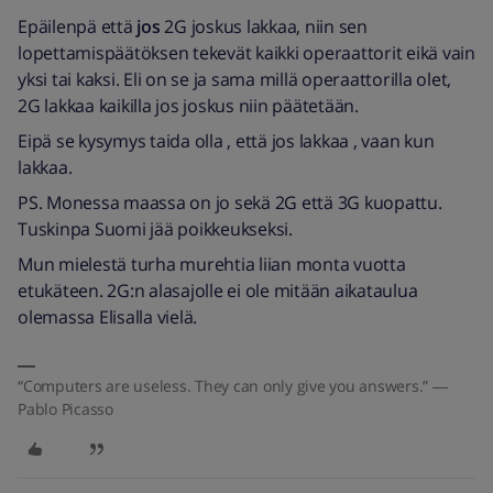
Epäilenpä että
jos
2G joskus lakkaa, niin sen
lopettamispäätöksen tekevät kaikki operaattorit eikä vain
yksi tai kaksi. Eli on se ja sama millä operaattorilla olet,
2G lakkaa kaikilla jos joskus niin päätetään.
Eipä se kysymys taida olla , että jos lakkaa , vaan kun
lakkaa.
PS. Monessa maassa on jo sekä 2G että 3G kuopattu.
Tuskinpa Suomi jää poikkeukseksi.
Mun mielestä turha murehtia liian monta vuotta
etukäteen. 2G:n alasajolle ei ole mitään aikataulua
olemassa Elisalla vielä.
“Computers are useless. They can only give you answers.” ―
Pablo Picasso