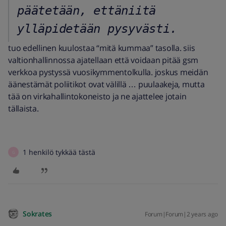
päätetään, ettäniitä 
ylläpidetään pysyvästi. 
tuo edellinen kuulostaa “mitä kummaa” tasolla. siis
valtionhallinnossa ajatellaan että voidaan pitää gsm
verkkoa pystyssä vuosikymmentolkulla. joskus meidän
äänestämät poliitikot ovat välillä … puulaakeja, mutta
tää on virkahallintokoneisto ja ne ajattelee jotain
tällaista.
1 henkilö tykkää tästä
G
Sokrates
Forum|Forum|2 years ago