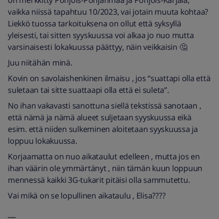
on merkkitty Pohjois-Pohjanmaa ja Pohjois-Karjala,
vaikka niissä tapahtuu 10/2023, vai jotain muuta kohtaa?
Liekkö tuossa tarkoituksena on ollut että syksyllä
yleisesti, tai sitten syyskuussa voi alkaa jo nuo mutta
varsinaisesti lokakuussa päättyy, näin veikkaisin 🤔
Juu niitähän minä.
Kovin on savolaishenkinen ilmaisu , jos “suattapi olla että
suletaan tai sitte suattaapi olla että ei suleta”.
No ihan vakavasti sanottuna siellä tekstissä sanotaan ,
että nämä ja nämä alueet suljetaan syyskuussa eikä
esim. että niiden sulkeminen aloitetaan syyskuussa ja
loppuu lokakuussa.
Korjaamatta on nuo aikataulut edelleen , mutta jos en
ihan väärin ole ymmärtänyt , niin tämän kuun loppuun
mennessä kaikki 3G-tukarit pitäisi olla sammutettu.
Vai mikä on se lopullinen aikataulu , Elisa????