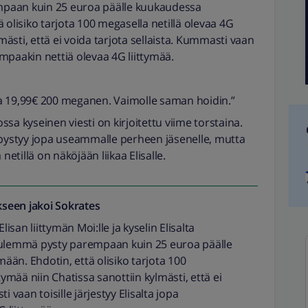
paan kuin 25 euroa päälle kuukaudessa
 olisiko tarjota 100 megasella netillä olevaa 4G
lmästi, että ei voida tarjota sellaista. Kummasti vaan
eempaakin nettiä olevaa 4G liittymää.
tta 19,99€ 200 meganen. Vaimolle saman hoidin.”
sa kyseinen viesti on kirjoitettu viime torstaina.
llä pystyy jopa useammalle perheen jäsenelle, mutta
tillä on näköjään liikaa Elisalle.
seen jakoi
Sokrates
lisan liittymän Moi:lle ja kyselin Elisalta
uulemmä pysty parempaan kuin 25 euroa päälle
än. Ehdotin, että olisiko tarjota 100
tymää niin Chatissa sanottiin kylmästi, että ei
i vaan toisille järjestyy Elisalta jopa