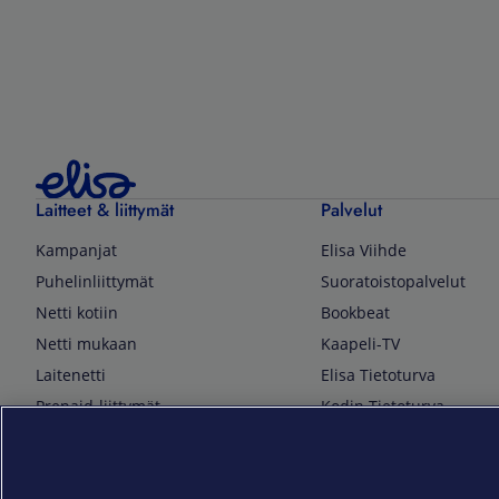
Laitteet & liittymät
Palvelut
Kampanjat
Elisa Viihde
Puhelinliittymät
Suoratoistopalvelut
Netti kotiin
Bookbeat
Netti mukaan
Kaapeli-TV
Laitenetti
Elisa Tietoturva
Prepaid-liittymät
Kodin Tietoturva
Puhelimet ja tarvikkeet
Mobiilivarmenne
Tietotekniikka
Kuka soittaa