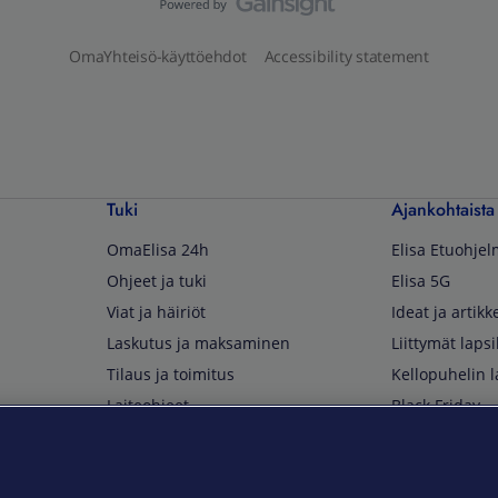
OmaYhteisö-käyttöehdot
Accessibility statement
Tuki
Ajankohtaista
OmaElisa 24h
Elisa Etuohje
Ohjeet ja tuki
Elisa 5G
Viat ja häiriöt
Ideat ja artikke
Laskutus ja maksaminen
Liittymät lapsi
Tilaus ja toimitus
Kellopuhelin l
Laiteohjeet
Black Friday
Asiakaspalvelun yhteystiedot
Huippuetuja El
Soita Omagurulle