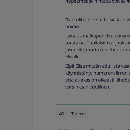
nopeempaakin nettiä olevaa 4G
“No tulihan se soitto sieltä, 
hoidin.”
Lainaus matkapuhelin foorumilt
torstaina. Tuollaisiin tarjouks
jäsenelle, mutta tuo ehdottoma
Elisalle.
Eipä Elisa mitään edullista va
käynnistänyt numeronsiirron toi
että asiakas on oikeasti lähdöss
varsinkaan edullinen.
4G
Tarjous