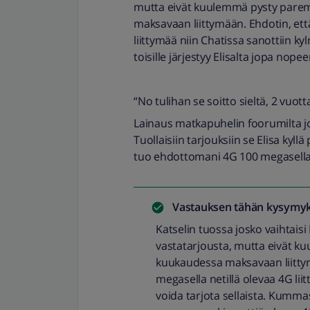
mutta eivät kuulemmä pysty parem
maksavaan liittymään. Ehdotin, että
liittymää niin Chatissa sanottiin ky
toisille järjestyy Elisalta jopa nop
“No tulihan se soitto sieltä, 2 vuo
Lainaus matkapuhelin foorumilta jos
Tuollaisiin tarjouksiin se Elisa ky
tuo ehdottomani 4G 100 megasella ne
Vastauksen tähän kysymyk
Katselin tuossa josko vaihtaisi E
vastatarjousta, mutta eivät k
kuukaudessa maksavaan liittymä
megasella netillä olevaa 4G liit
voida tarjota sellaista. Kummast