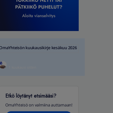
OmaYhteisön kuukausikirje kesäkuu 2026
1 kuukausi sitten
Etkö löytänyt etsimääsi?
OmaYhteisö on valmiina auttamaan!