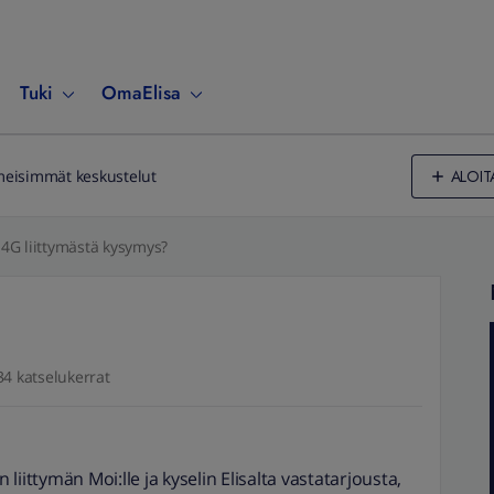
Tuki
OmaElisa
ALOIT
meisimmät keskustelut
4G liittymästä kysymys?
4 katselukerrat
n liittymän Moi:lle ja kyselin Elisalta vastatarjousta,