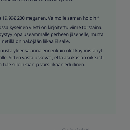
tta 19,99€ 200 meganen. Vaimolle saman hoidin.”
sa kyseinen viesti on kirjoitettu viime torstaina.
llä pystyy jopa useammalle perheen jäsenelle, mutta
tillä on näköjään liikaa Elisalle.
arjousta yleensä anna ennenkuin olet käynnistänyt
le. Sitten vasta uskovat , että asiakas on oikeasti
 tule silloinkaan ja varsinkaan edullinen.