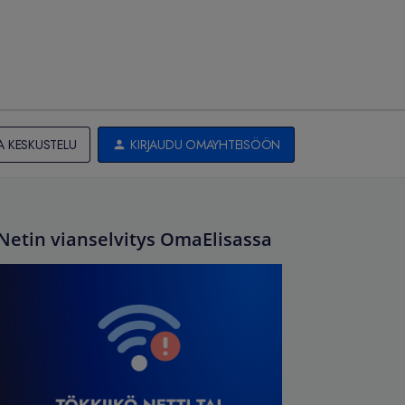
A KESKUSTELU
KIRJAUDU OMAYHTEISÖÖN
Netin vianselvitys OmaElisassa