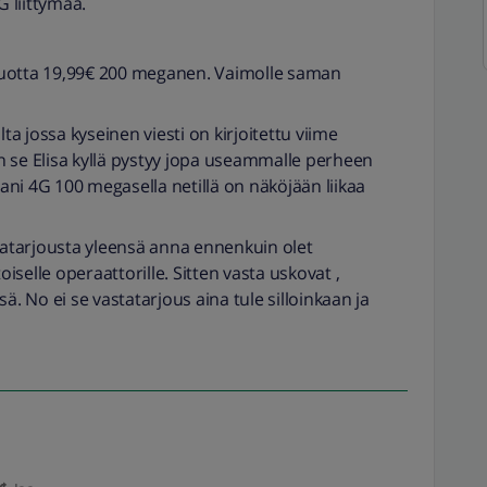
 liittymää.
2 vuotta 19,99€ 200 meganen. Vaimolle saman
a jossa kyseinen viesti on kirjoitettu viime
iin se Elisa kyllä pystyy jopa useammalle perheen
ni 4G 100 megasella netillä on näköjään liikaa
statarjousta yleensä anna ennenkuin olet
selle operaattorille. Sitten vasta uskovat ,
ä. No ei se vastatarjous aina tule silloinkaan ja