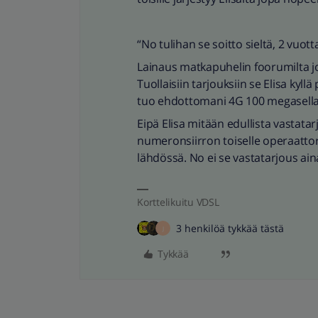
“No tulihan se soitto sieltä, 2 vuo
Lainaus matkapuhelin foorumilta jos
Tuollaisiin tarjouksiin se Elisa ky
tuo ehdottomani 4G 100 megasella ne
Eipä Elisa mitään edullista vastat
numeronsiirron toiselle operaattoril
lähdössä. No ei se vastatarjous aina
Korttelikuitu VDSL
3 henkilöä tykkää tästä
J
Tykkää