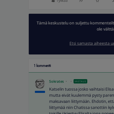
Tykkää
Tämä keskustelu on suljettu kommenteilta.
ole vältt
Etsi samasta aiheesta 
1 kommentti
Sokrates
VASTAUS
Katselin tuossa josko vaihtaisi Elisa
mutta eivät kuulemmä pysty parem
maksavaan liittymään. Ehdotin, että
liittymää niin Chatissa sanottiin ky
toisille järjestyy Elisalta jopa nop