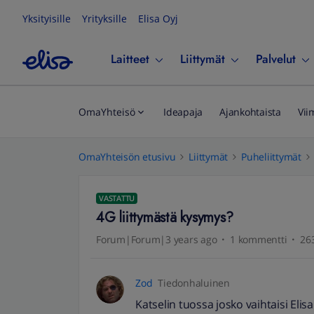
Yksityisille
Yrityksille
Elisa Oyj
Laitteet
Liittymät
Palvelut
OmaYhteisö
Ideapaja
Ajankohtaista
Vii
OmaYhteisön etusivu
Liittymät
Puheliittymät
VASTATTU
4G liittymästä kysymys?
Forum|Forum|3 years ago
1 kommentti
263
Zod
Tiedonhaluinen
Katselin tuossa josko vaihtaisi Elisa