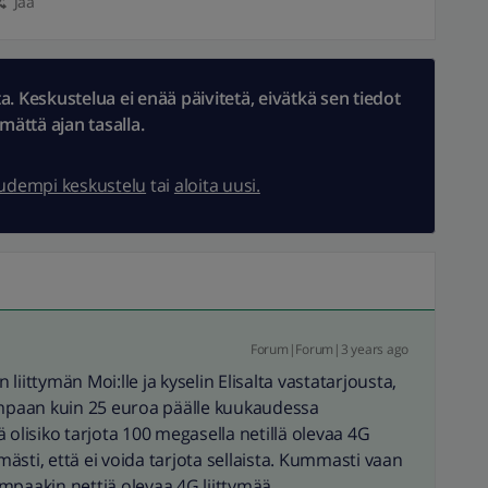
Jaa
 Keskustelua ei enää päivitetä, eivätkä sen tiedot
ämättä ajan tasalla.
uudempi keskustelu
tai
aloita uusi.
Forum|Forum|3 years ago
n liittymän Moi:lle ja kyselin Elisalta vastatarjousta,
paan kuin 25 euroa päälle kuukaudessa
 olisiko tarjota 100 megasella netillä olevaa 4G
lmästi, että ei voida tarjota sellaista. Kummasti vaan
eempaakin nettiä olevaa 4G liittymää.