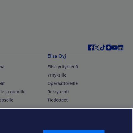
Elisa Oyj
lma
Elisa yrityksenä
Yrityksille
lit
Operaattoreille
lle ja nuorille
Rekrytointi
apselle
Tiedotteet
In English
isan asiakkaille
Customer Service