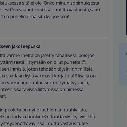
istuksessa sitä ei ole! Onko minun sopimuksesta
lisesti?en saanut chatissä rootilta vastausta,saati
attua puhelinaikaa sitä kysyäkseni!
seen jakoi
eepuska
tä varmennetta on jätetty tahallisesti pois jos
yttämisestä liittymään on ollut puhetta.😊
leen ihmisiä, joten tehdään täysin inhimillisiä
asia saadaan kyllä varmasti korjattua! Elisalla on
n tuo varmenne kuuluu sekä liittymätyyppejä,
enteen sisältävissä liittymissä on nimessä
a”.
in puolella on nyt ollut hieman ruuhkaista,
Elisan tai Facebookin/X:n kautta yksitiysviestillä.
 yhteydenottoväylissä, mutta vastaus tulee