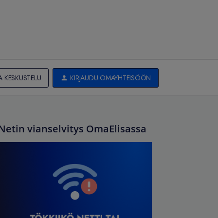
A KESKUSTELU
KIRJAUDU OMAYHTEISÖÖN
Netin vianselvitys OmaElisassa