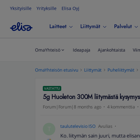
Yksityisille
Yrityksille
Elisa Oyj
Laitteet
Liittymät
Palvelut
OmaYhteisö
Ideapaja
Ajankohtaista
Vii
OmaYhteisön etusivu
Liittymät
Puheliittymät
VASTATTU
5g Huoleton 300M liitymästä kysymys
Forum|Forum|8 months ago
4 kommenttia
taulutelevisio ISO
Avulias
T
Ko. liitymän sain juuri, mutta elisan