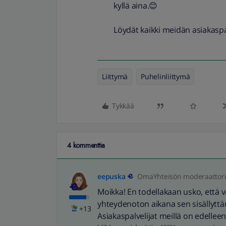
kyllä aina.😊
Löydät kaikki meidän asiakasp
Liittymä
Puhelinliittymä
Tykkää
4 kommenttia
eepuska
OmaYhteisön moderaattor
Moikka! En todellakaan usko, että v
yhteydenoton aikana sen sisällyttä
+13
Asiakaspalvelijat meillä on edelleen