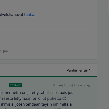
alvelukanavat
täältä
.
Jaa
Vanhin ensin
i
Forum|Forum|8 months ago
VASTAUS
armennetta on jätetty tahallisesti pois jos
misestä liittymään on ollut puhetta.😊
 ihmisiä, joten tehdään täysin inhimillisiä