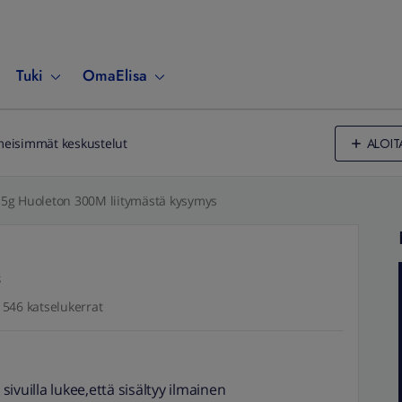
Tuki
OmaElisa
ALOIT
meisimmät keskustelut
5g Huoleton 300M liitymästä kysymys
546 katselukerrat
 sivuilla lukee,että sisältyy ilmainen