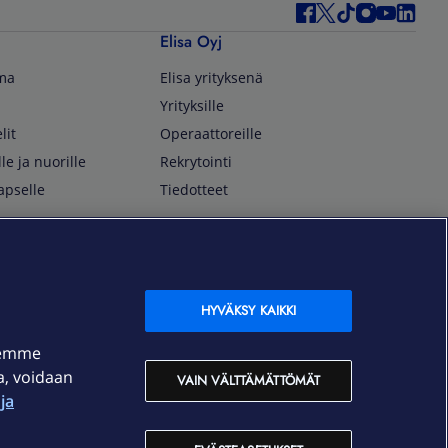
Elisa Oyj
lma
Elisa yrityksenä
Yrityksille
lit
Operaattoreille
lle ja nuorille
Rekrytointi
apselle
Tiedotteet
In English
isan asiakkaille
Customer Service
OmaElisa Self Service
HYVÄKSY KAIKKI
Moving to Finland
semme
Elisa Corporation
ja, voidaan
VAIN VÄLTTÄMÄTTÖMÄT
ja
På Svenska