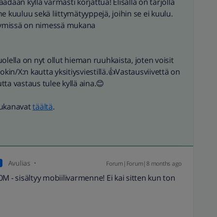
saadaan kyllä varmasti korjattua! Elisalla on tarjolla
e kuuluu sekä liittymätyyppejä, joihin se ei kuulu.
ittymissä on nimessä mukana
olella on nyt ollut hieman ruuhkaista, joten voisit
okin/X:n kautta yksitiysviestillä.👍Vastausviivettä on
ta vastaus tulee kyllä aina.😊
lukanavat
täältä
.
Avulias
Forum|Forum|8 months ago
A
M - sisältyy mobiilivarmenne! Ei kai sitten kun ton