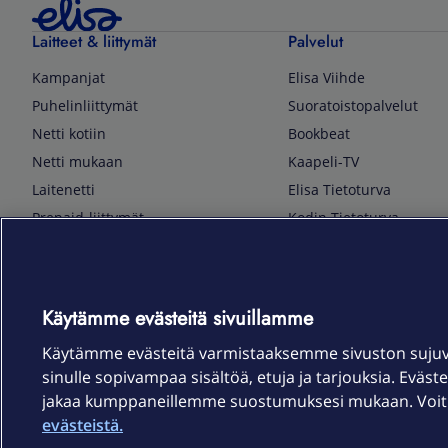
Laitteet & liittymät
Palvelut
Kampanjat
Elisa Viihde
Puhelinliittymät
Suoratoistopalvelut
Netti kotiin
Bookbeat
Netti mukaan
Kaapeli-TV
Laitenetti
Elisa Tietoturva
Prepaid-liittymät
Kodin Tietoturva
Puhelimet ja tarvikkeet
Mobiilivarmenne
Tietotekniikka
Kuka soittaa
Pelaaminen
Sähköpostipalvelu
Käytämme evästeitä sivuillamme
TV & audio
Elisa Kotiverkko
Käytämme evästeitä varmistaaksemme sivuston suju
Kodinkoneet
Elisa Pilvilinna
sinulle sopivampaa sisältöä, etuja ja tarjouksia. Eväste
Kamerat ja dronet
Elisa Laiteturva
jakaa kumppaneillemme suostumuksesi mukaan. Voit m
Kellot ja rannekkeet
Elisa Rinnakkaisliittymä
evästeistä.
Älykoti
Elisa Kotiturva -hälytys