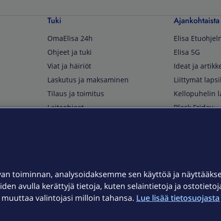
Tuki
Ajankohtaista
OmaElisa 24h
Elisa Etuohje
Ohjeet ja tuki
Elisa 5G
Viat ja häiriöt
Ideat ja artikke
Laskutus ja maksaminen
Liittymät lapsi
Tilaus ja toimitus
Kellopuhelin l
Laiteohjeet
Black Friday
Asiakaspalvelun yhteystiedot
Huippuetuja El
Soita Omagurulle
OmaYhteisö
Myymälät ja myyntipisteet
van toiminnan, analysoidaksemme sen käyttöä ja näyttääk
Kuuluvuuskartta
iden avulla kerättyjä tietoja, kuten selaintietoja ja ostotieto
Asiakastiedotteet
uuttaa valintojasi milloin tahansa.
Lue lisää tietosuojasta 
t
OmaElisa-sovellus
järjestelmä
Kirjaudu sähköpostiin