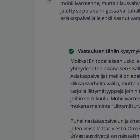
mobiilivarmenne, mutta tilausvahv
jätetty se pois vahingossa vai tahal
asiakaspalvelijalle,enkä saanut var
Vastauksen tähän kysymyk
Moikka! En todellakaan usko, et
yhteydenoton aikana sen sisäll
Asiakaspalvelijat meillä on edel
klikkausvirheitä välillä, mutta 
tarjolla liittymätyyppejä joihi
joihin se ei kuulu. Mobiilivarm
mukana maininta “Liittymäturv
Puhelinasiakaspalvelun ja chat
joten voisit laittaa viestiä Oma
👍Vastausviivettä on näissäkin