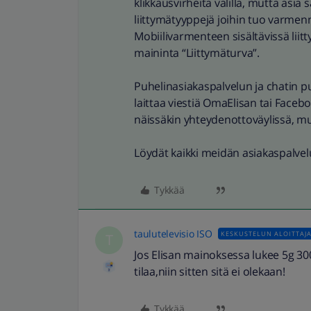
klikkausvirheitä välillä, mutta asia 
liittymätyyppejä joihin tuo varmenn
Mobiilivarmenteen sisältävissä li
maininta “Liittymäturva”.
Puhelinasiakaspalvelun ja chatin pu
laittaa viestiä OmaElisan tai Facebo
näissäkin yhteydenottoväylissä, mut
Löydät kaikki meidän asiakaspalve
Tykkää
taulutelevisio ISO
KESKUSTELUN ALOITTAJ
T
Jos Elisan mainoksessa lukee 5g 300
tilaa,niin sitten sitä ei olekaan!
Tykkää