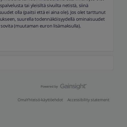
lvelusta tai yleisiltä sivuilta netistä, siinä
udet olla (paitsi että ei aina ole). Jos olet tarttunut
oukseen, suurella todennäköisyydellä ominaisuudet
in sovita (muutaman euron lisämaksulla).
OmaYhteisö-käyttöehdot
Accessibility statement