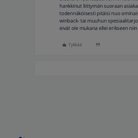
hankkinut liittymän suoraan asiakaspa
todennäköisesti pitäisi nuo ominaisu
winback- tai muuhun spesiaalitarj
eivät ole mukana ellei erikseen ni
Tykkää