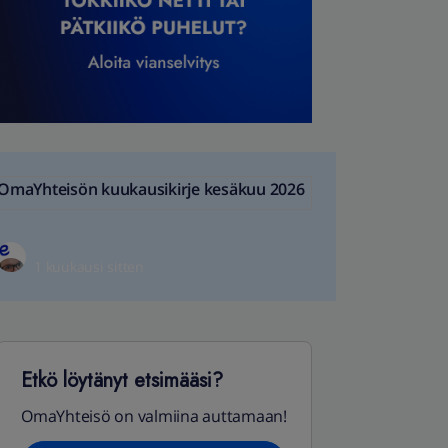
OmaYhteisön kuukausikirje kesäkuu 2026
1 kuukausi sitten
Etkö löytänyt etsimääsi?
OmaYhteisö on valmiina auttamaan!