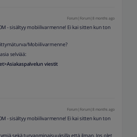
Forum|Forum|8 months ago
M - sisältyy mobiilivarmenne! Ei kai sitten kun ton
iittymäturva/Mobiilivarmenne?
asia selviää:
set>Asiakaspalvelun viestit
Forum|Forum|8 months ago
M - sisältyy mobiilivarmenne! Ei kai sitten kun ton
ttymiä sekä turvaominaisuuksilla että ilman. Jos olet