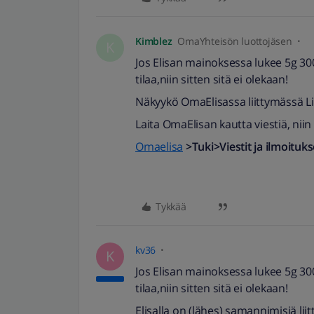
Kimblez
OmaYhteisön luottojäsen
K
Jos Elisan mainoksessa lukee 5g 300
tilaa,niin sitten sitä ei olekaan!
Näkyykö OmaElisassa liittymässä L
Laita OmaElisan kautta viestiä, niin 
Omaelisa
>Tuki>Viestit ja ilmoituk
Tykkää
kv36
K
Jos Elisan mainoksessa lukee 5g 300
tilaa,niin sitten sitä ei olekaan!
Elisalla on (lähes) samannimisiä lii