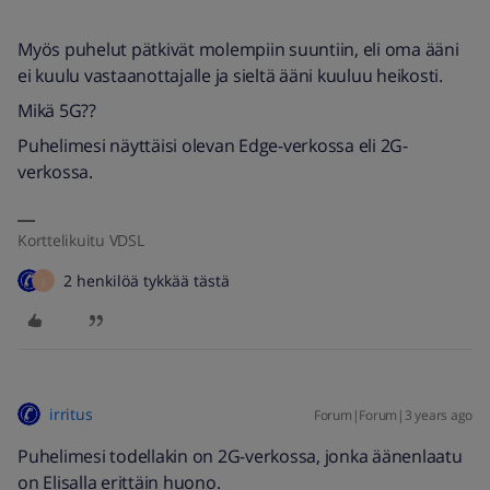
Myös puhelut pätkivät molempiin suuntiin, eli oma ääni
ei kuulu vastaanottajalle ja sieltä ääni kuuluu heikosti.
Mikä 5G??
Puhelimesi näyttäisi olevan Edge-verkossa eli 2G-
verkossa.
Korttelikuitu VDSL
2 henkilöä tykkää tästä
J
irritus
Forum|Forum|3 years ago
Puhelimesi todellakin on 2G-verkossa, jonka äänenlaatu
on Elisalla erittäin huono.