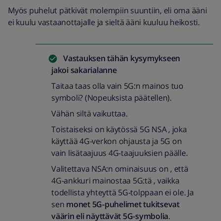
Myös puhelut pätkivät molempiin suuntiin, eli oma ääni
ei kuulu vastaanottajalle ja sieltä ääni kuuluu heikosti.
Vastauksen tähän kysymykseen
jakoi
sakarialanne
Taitaa taas olla vain 5G:n mainos tuo
symboli? (Nopeuksista päätellen).
Vähän siltä vaikuttaa.
Toistaiseksi on käytössä 5G NSA , joka
käyttää 4G-verkon ohjausta ja 5G on
vain lisätaajuus 4G-taajuuksien päälle.
Valitettava NSA:n ominaisuus on , että
4G-ankkuri mainostaa 5G:tä , vaikka
todellista yhteyttä 5G-tolppaan ei ole. Ja
sen
monet 5G-puhelimet tukitsevat
väärin eli näyttävät 5G-symbolia
.