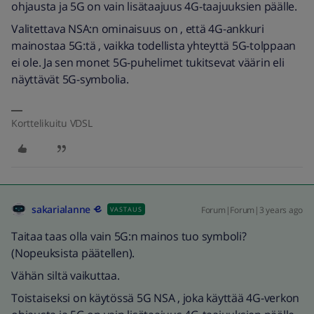
ohjausta ja 5G on vain lisätaajuus 4G-taajuuksien päälle.
Valitettava NSA:n ominaisuus on , että 4G-ankkuri
mainostaa 5G:tä , vaikka todellista yhteyttä 5G-tolppaan
ei ole. Ja sen monet 5G-puhelimet tukitsevat väärin eli
näyttävät 5G-symbolia.
Korttelikuitu VDSL
sakarialanne
Forum|Forum|3 years ago
VASTAUS
Taitaa taas olla vain 5G:n mainos tuo symboli?
(Nopeuksista päätellen).
Vähän siltä vaikuttaa.
Toistaiseksi on käytössä 5G NSA , joka käyttää 4G-verkon