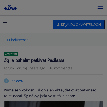
KIRJAUDU OMAYHTEISÖÖN
Puheliittymät
VASTATTU
5g ja puhelut pätkivät Pasilassa
Forum|Forum|3 years ago
10 kommenttia
jeejee92
J
Viimeisen kolmen viikon ajan yhteydet ovat pätkineet
toistuvasti. 5g näkyy jatkuvasti tällaisena: