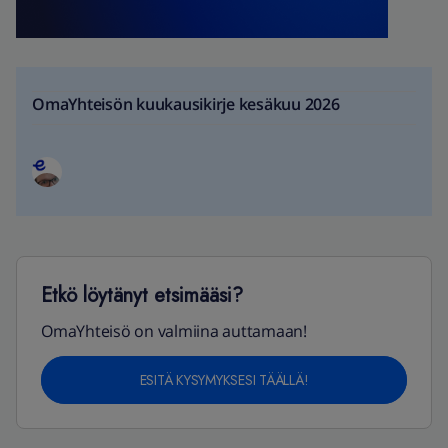
OmaYhteisön kuukausikirje kesäkuu 2026
Etkö löytänyt etsimääsi?
OmaYhteisö on valmiina auttamaan!
ESITÄ KYSYMYKSESI TÄÄLLÄ!