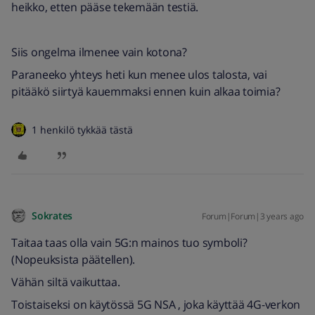
heikko, etten pääse tekemään testiä.
Siis ongelma ilmenee vain kotona?
Paraneeko yhteys heti kun menee ulos talosta, vai
pitääkö siirtyä kauemmaksi ennen kuin alkaa toimia?
1 henkilö tykkää tästä
Sokrates
Forum|Forum|3 years ago
Taitaa taas olla vain 5G:n mainos tuo symboli?
(Nopeuksista päätellen).
Vähän siltä vaikuttaa.
Toistaiseksi on käytössä 5G NSA , joka käyttää 4G-verkon