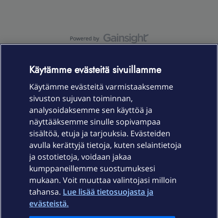
OmaYhteisö-käyttöehdot
Accessibility statement
Käytämme evästeitä sivuillamme
Käytämme evästeitä varmistaaksemme
sivuston sujuvan toiminnan,
Laitteet & liittymät
analysoidaksemme sen käyttöä ja
näyttääksemme sinulle sopivampaa
sisältöä, etuja ja tarjouksia. Evästeiden
Palvelut
avulla kerättyjä tietoja, kuten selaintietoja
ja ostotietoja, voidaan jakaa
Tuki
kumppaneillemme suostumuksesi
mukaan. Voit muuttaa valintojasi milloin
tahansa.
Lue lisää tietosuojasta ja
Ajankohtaista
evästeistä.