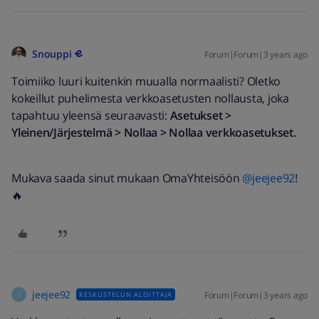
Snouppi
Forum|Forum|3 years ago
Toimiiko luuri kuitenkin muualla normaalisti? Oletko
kokeillut puhelimesta verkkoasetusten nollausta, joka
tapahtuu yleensä seuraavasti:
Asetukset >
Yleinen/Järjestelmä > Nollaa > Nollaa verkkoasetukset.
Mukava saada sinut mukaan OmaYhteisöön
@jeejee92
!
🔥
jeejee92
Forum|Forum|3 years ago
KESKUSTELUN ALOITTAJA
J