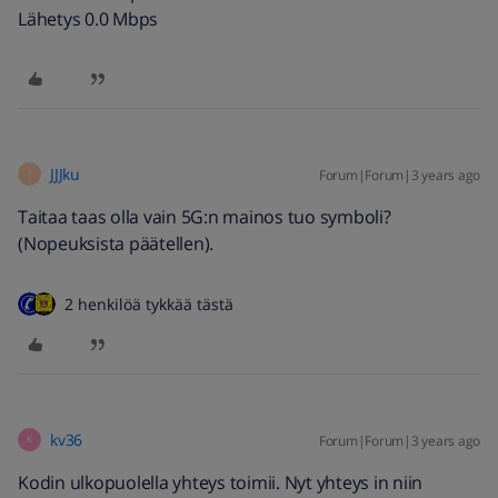
Lähetys 0.0 Mbps
JJJku
Forum|Forum|3 years ago
J
Taitaa taas olla vain 5G:n mainos tuo symboli?
(Nopeuksista päätellen).
2 henkilöä tykkää tästä
kv36
Forum|Forum|3 years ago
K
Kodin ulkopuolella yhteys toimii. Nyt yhteys in niin