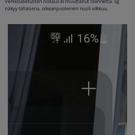
Verkkoasetusten nollaus ei muuttanut tilannetta. 5g
näkyy tällaisena, oikeanpuoleinen nuoli vilkkuu.