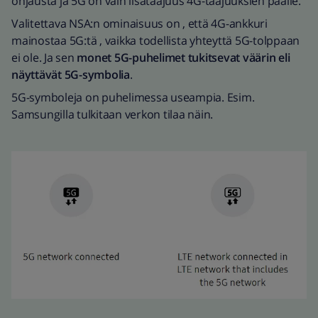
ohjausta ja 5G on vain lisätaajuus 4G-taajuuksien päälle.
Valitettava NSA:n ominaisuus on , että 4G-ankkuri
mainostaa 5G:tä , vaikka todellista yhteyttä 5G-tolppaan
ei ole. Ja sen
monet 5G-puhelimet tukitsevat väärin eli
näyttävät 5G-symbolia
.
5G-symboleja on puhelimessa useampia. Esim.
Samsungilla tulkitaan verkon tilaa näin.