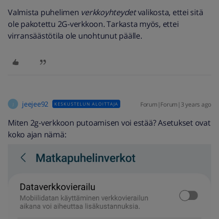
Valmista puhelimen
verkkoyhteydet
valikosta, ettei sitä
ole pakotettu 2G-verkkoon. Tarkasta myös, ettei
virransäästötila ole unohtunut päälle.
jeejee92
Forum|Forum|3 years ago
KESKUSTELUN ALOITTAJA
J
Miten 2g-verkkoon putoamisen voi estää? Asetukset ovat
koko ajan nämä: