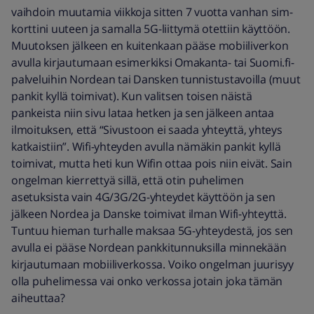
vaihdoin muutamia viikkoja sitten 7 vuotta vanhan sim-
korttini uuteen ja samalla 5G-liittymä otettiin käyttöön.
Muutoksen jälkeen en kuitenkaan pääse mobiiliverkon
avulla kirjautumaan esimerkiksi Omakanta- tai Suomi.fi-
palveluihin Nordean tai Dansken tunnistustavoilla (muut
pankit kyllä toimivat). Kun valitsen toisen näistä
pankeista niin sivu lataa hetken ja sen jälkeen antaa
ilmoituksen, että “Sivustoon ei saada yhteyttä, yhteys
katkaistiin”. Wifi-yhteyden avulla nämäkin pankit kyllä
toimivat, mutta heti kun Wifin ottaa pois niin eivät. Sain
ongelman kierrettyä sillä, että otin puhelimen
asetuksista vain 4G/3G/2G-yhteydet käyttöön ja sen
jälkeen Nordea ja Danske toimivat ilman Wifi-yhteyttä.
Tuntuu hieman turhalle maksaa 5G-yhteydestä, jos sen
avulla ei pääse Nordean pankkitunnuksilla minnekään
kirjautumaan mobiiliverkossa. Voiko ongelman juurisyy
olla puhelimessa vai onko verkossa jotain joka tämän
aiheuttaa?