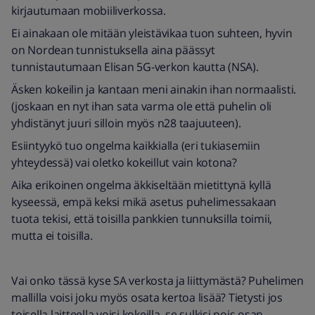
kirjautumaan mobiiliverkossa.
Ei ainakaan ole mitään yleistävikaa tuon suhteen, hyvin
on Nordean tunnistuksella aina päässyt
tunnistautumaan Elisan 5G-verkon kautta (NSA).
Äsken kokeilin ja kantaan meni ainakin ihan normaalisti.
(joskaan en nyt ihan sata varma ole että puhelin oli
yhdistänyt juuri silloin myös n28 taajuuteen).
Esiintyykö tuo ongelma kaikkialla (eri tukiasemiin
yhteydessä) vai oletko kokeillut vain kotona?
Aika erikoinen ongelma äkkiseltään mietittynä kyllä
kyseessä, empä keksi mikä asetus puhelimessakaan
tuota tekisi, että toisilla pankkien tunnuksilla toimii,
mutta ei toisilla.
Vai onko tässä kyse SA verkosta ja liittymästä? Puhelimen
mallilla voisi joku myös osata kertoa lisää? Tietysti jos
toisella laitteella voisi kokeilla, se sulkisi pois osan