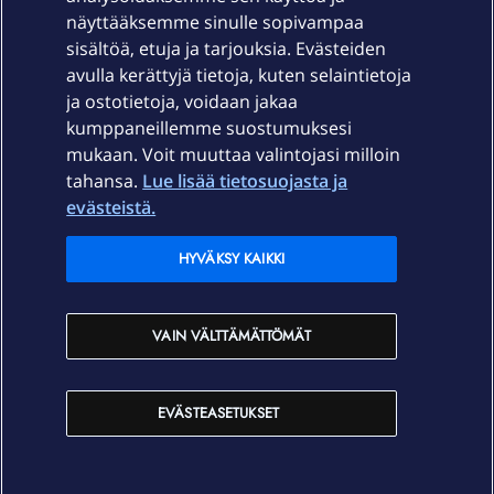
näyttääksemme sinulle sopivampaa
sisältöä, etuja ja tarjouksia. Evästeiden
Palvelut
avulla kerättyjä tietoja, kuten selaintietoja
ja ostotietoja, voidaan jakaa
Tuki
kumppaneillemme suostumuksesi
mukaan. Voit muuttaa valintojasi milloin
tahansa.
Lue lisää tietosuojasta ja
Ajankohtaista
evästeistä.
Elisa Oyj
HYVÄKSY KAIKKI
In English
VAIN VÄLTTÄMÄTTÖMÄT
På Svenska
EVÄSTEASETUKSET
Sopimusehdot
Tietosuoja
Saavutettavuus
Evästeasetukset
Tekijänoikeudet © 2026 Elisa Oyj.