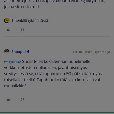
asennettu jne. No ehkäpä vaihdan Telian 5g liittymään,
jospa sitten toimisi.
1 henkilö tykkää tästä
Snouppi
Forum|Forum|3 years ago
@hyena2
Suosittelen kokeilemaan puhelimelle
verkkoasetusten nollauksen, ja auttaisi myös
selvityksessä se, että tapahtuuko 5G pätkiintää myös
toisella laitteella? Tapahtuuko tätä vain kotosalla vai
muuallakin?