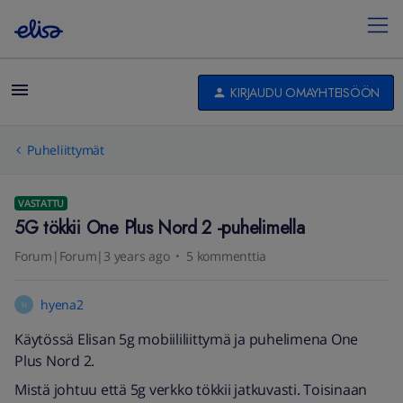
KIRJAUDU OMAYHTEISÖÖN
Puheliittymät
VASTATTU
5G tökkii One Plus Nord 2 -puhelimella
Forum|Forum|3 years ago
5 kommenttia
hyena2
H
Käytössä Elisan 5g mobiililiittymä ja puhelimena One
Plus Nord 2.
Mistä johtuu että 5g verkko tökkii jatkuvasti. Toisinaan