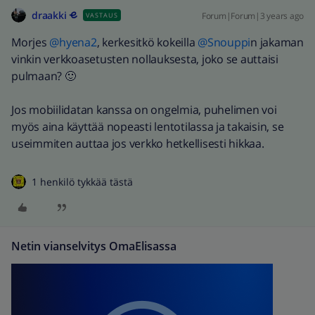
draakki
Forum|Forum|3 years ago
VASTAUS
Morjes
@hyena2
, kerkesitkö kokeilla
@Snouppi
n jakaman
vinkin verkkoasetusten nollauksesta, joko se auttaisi
pulmaan? 🙂
Jos mobiilidatan kanssa on ongelmia, puhelimen voi
myös aina käyttää nopeasti lentotilassa ja takaisin, se
useimmiten auttaa jos verkko hetkellisesti hikkaa.
1 henkilö tykkää tästä
Netin vianselvitys OmaElisassa