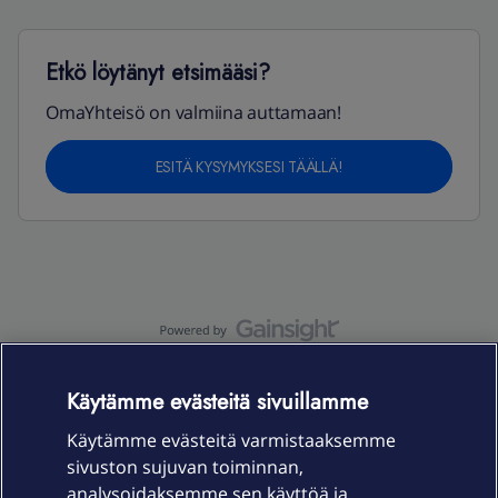
Etkö löytänyt etsimääsi?
OmaYhteisö on valmiina auttamaan!
ESITÄ KYSYMYKSESI TÄÄLLÄ!
OmaYhteisö-käyttöehdot
Accessibility statement
Käytämme evästeitä sivuillamme
Käytämme evästeitä varmistaaksemme
sivuston sujuvan toiminnan,
Laitteet & liittymät
analysoidaksemme sen käyttöä ja