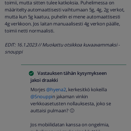
toimii, mutta sitten tulee katkoksia. Puhelimessa on
määritelty automaattisesti vaihtumaan 5g, 4g, 2g verkot,
mutta kun 5g kaatuu, puhelin ei mene automaattisesti
4g verkkoon. Jos laitan manuaalisesti 4g verkon päälle,
toimii netti normaalisti.
EDIT: 16.1.2023 // Muokattu otsikkoa kuvaavammaksi -
snouppi
Vastauksen tähän kysymykseen
jakoi
draakki
Morjes
@hyena2
, kerkesitkö kokeilla
@Snouppi
n jakaman vinkin
verkkoasetusten nollauksesta, joko se
auttaisi pulmaan? 🙂
Jos mobiilidatan kanssa on ongelmia,