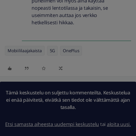
puhelimen voi myös aina käyttää
nopeasti lentotilassa ja takaisin, se
useimmiten auttaa jos verkko
hetkellisesti hikkaa.
Mobiililaajakaista
5G
OnePlus
Tämä keskustelu on suljettu kommenteilta. Keskustelua
ei enää päivitetä, eivätkä sen tiedot ole välttämättä ajan
tasalla.
Etsi samasta aiheesta uudempi keskustelu
tai
aloita uusi.