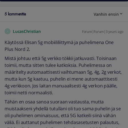
5 kommenttia
Vanhin ensin
LucasChristian
Forum|Forum|3 years ago
L
Käytössä Elisan 5g mobiililiittymä ja puhelimena One
Plus Nord 2.
Mistä johtuu että 5g verkko tökkii jatkuvasti. Toisinaan
toimii, mutta sitten tulee katkoksia. Puhelimessa on
määritelty automaattisesti vaihtumaan 5g, 4g, 2g verkot,
mutta kun 5g kaatuu, puhelin ei mene automaattisesti
4g verkkoon. Jos laitan manuaalisesti 4g verkon päälle,
toimii netti normaalisti.
Tähän en osaa sanoa suoraan vastausta, mutta
muistaakseni yhdellä tutullani oli tuo sama puhelin ja se
oli puhelimen ominaisuus, että 5G katkeili siinä vähän
väliä. Ei auttanut puhelimen tehdasasetusten palautus,