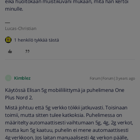
eikä huoltokaan muistikuvani mukaan, mitä hän kertoi
minulle.
Lucas-Christian
1 henkilö tykkää tästä
Kimblez
Forum|Forum|3 years ago
K
Käytössä Elisan 5g mobiililiittymä ja puhelimena One
Plus Nord 2.
Mistä johtuu että 5g verkko tökkii jatkuvasti. Toisinaan
toimii, mutta sitten tulee katkoksia. Puhelimessa on
määritelty automaattisesti vaihtumaan 5g, 4g, 2g verkot,
mutta kun 5g kaatuu, puhelin ei mene automaattisesti
4g verkkoon. Jos laitan manuaalisesti 4g verkon päälle,