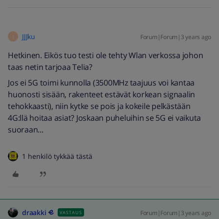
JJJku
Forum|Forum|3 years ago
J
Hetkinen. Eikös tuo testi ole tehty Wlan verkossa johon
taas netin tarjoaa Telia?
Jos ei 5G toimi kunnolla (3500MHz taajuus voi kantaa
huonosti sisään, rakenteet estävät korkean signaalin
tehokkaasti), niin kytke se pois ja kokeile pelkästään
4G:llä hoitaa asiat? Joskaan puheluihin se 5G ei vaikuta
suoraan...
1 henkilö tykkää tästä
draakki
Forum|Forum|3 years ago
VASTAUS