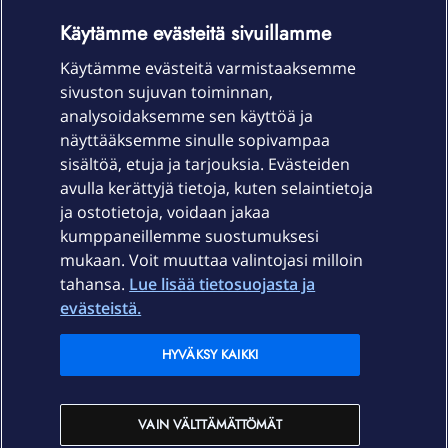
OmaYhteisö-käyttöehdot
Accessibility statement
Käytämme evästeitä sivuillamme
Käytämme evästeitä varmistaaksemme
sivuston sujuvan toiminnan,
Laitteet & liittymät
analysoidaksemme sen käyttöä ja
näyttääksemme sinulle sopivampaa
sisältöä, etuja ja tarjouksia. Evästeiden
Palvelut
avulla kerättyjä tietoja, kuten selaintietoja
ja ostotietoja, voidaan jakaa
Tuki
kumppaneillemme suostumuksesi
mukaan. Voit muuttaa valintojasi milloin
tahansa.
Lue lisää tietosuojasta ja
Ajankohtaista
evästeistä.
Elisa Oyj
HYVÄKSY KAIKKI
In English
VAIN VÄLTTÄMÄTTÖMÄT