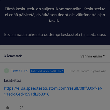
Tämä keskustelu on suljettu kommenteilta. Keskustelua
ei enää päivitetä, eivätkä sen tiedot ole välttämättä ajan
tasalla.
Etsi samasta aiheesta uudempi keskustelu
tai
aloita uusi.
3 kommenttia
Vanhin ensin
TeVea1969
Forum|Forum|3 years ago
KESKUSTELUN ALOITTAJA
T
Lisätietoa
https://elisa.speedtestcustom.com/result/0ffff330-f7ef-
11ed-90ed-1591df2b3016