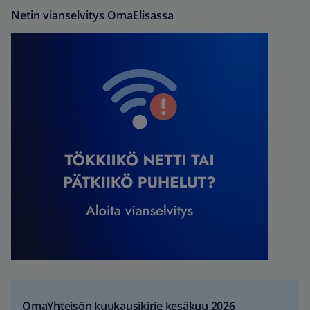
Netin vianselvitys OmaElisassa
OmaYhteisön kuukausikirje kesäkuu 2026