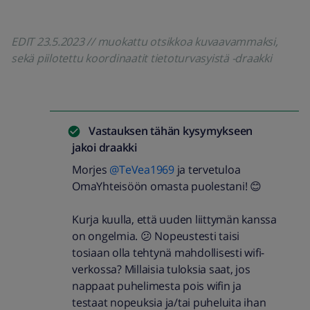
EDIT 23.5.2023 // muokattu otsikkoa kuvaavammaksi,
sekä piilotettu koordinaatit tietoturvasyistä -draakki
Vastauksen tähän kysymykseen
jakoi
draakki
Morjes
@TeVea1969
ja tervetuloa
OmaYhteisöön omasta puolestani! 😊
Kurja kuulla, että uuden liittymän kanssa
on ongelmia. 😕 Nopeustesti taisi
tosiaan olla tehtynä mahdollisesti wifi-
verkossa? Millaisia tuloksia saat, jos
nappaat puhelimesta pois wifin ja
testaat nopeuksia ja/tai puheluita ihan