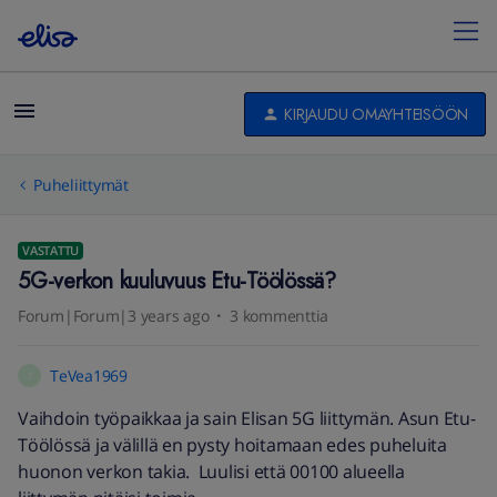
KIRJAUDU OMAYHTEISÖÖN
Puheliittymät
VASTATTU
5G-verkon kuuluvuus Etu-Töölössä?
Forum|Forum|3 years ago
3 kommenttia
TeVea1969
T
Vaihdoin työpaikkaa ja sain Elisan 5G liittymän. Asun Etu-
Töölössä ja välillä en pysty hoitamaan edes puheluita
huonon verkon takia. Luulisi että 00100 alueella