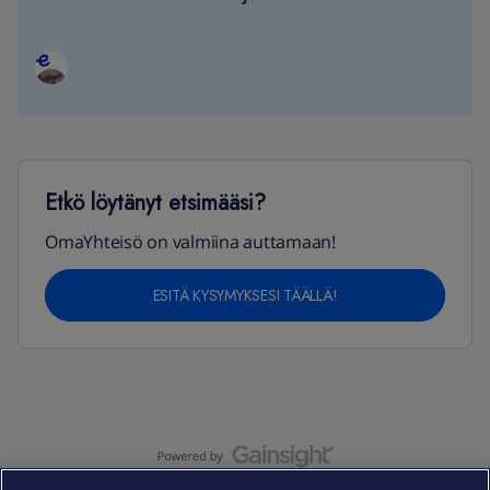
Etkö löytänyt etsimääsi?
OmaYhteisö on valmiina auttamaan!
ESITÄ KYSYMYKSESI TÄÄLLÄ!