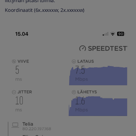
liittymän pitäisi toimia.
Koordinaatit (6x
.xxxxxxx
, 2
x.xxxxxxx
)