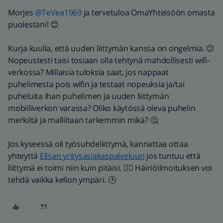
Morjes
@TeVea1969
ja tervetuloa OmaYhteisöön omasta
puolestani! 😊
Kurja kuulla, että uuden liittymän kanssa on ongelmia. 😕
Nopeustesti taisi tosiaan olla tehtynä mahdollisesti wifi-
verkossa? Millaisia tuloksia saat, jos nappaat
puhelimesta pois wifin ja testaat nopeuksia ja/tai
puheluita ihan puhelimen ja uuden liittymän
mobiiliverkon varassa? Oliko käytössä oleva puhelin
merkiltä ja malliltaan tarkemmin mikä? 🤔
Jos kyseessä oli työsuhdeliittymä, kannattaa ottaa
yhteyttä
Elisan yritysasiakaspalveluun
jos tuntuu että
liittymä ei toimi niin kuin pitäisi. 👍🏼 Häiriöilmoituksen voi
tehdä vaikka kellon ympäri. 🕒