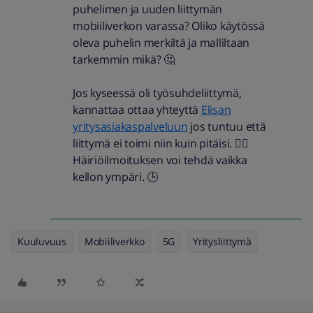
puhelimen ja uuden liittymän
mobiiliverkon varassa? Oliko käytössä
oleva puhelin merkiltä ja malliltaan
tarkemmin mikä? 🤔
Jos kyseessä oli työsuhdeliittymä,
kannattaa ottaa yhteyttä
Elisan
yritysasiakaspalveluun
jos tuntuu että
liittymä ei toimi niin kuin pitäisi. 👍🏼
Häiriöilmoituksen voi tehdä vaikka
kellon ympäri. 🕒
Kuuluvuus
Mobiiliverkko
5G
Yritysliittymä