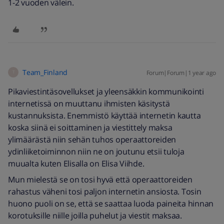
1-2 vuoden välein.
Team_Finland
Forum|Forum|1 year ago
T
Pikaviestintäsovellukset ja yleensäkkin kommunikointi
internetissä on muuttanu ihmisten käsitystä
kustannuksista. Enemmistö käyttää internetin kautta
koska siinä ei soittaminen ja viestittely maksa
ylimäärästä niin sehän tuhos operaattoreiden
ydinliiketoiminnon niin ne on joutunu etsii tuloja
muualta kuten Elisalla on Elisa Viihde.
Mun mielestä se on tosi hyvä että operaattoreiden
rahastus väheni tosi paljon internetin ansiosta. Tosin
huono puoli on se, että se saattaa luoda paineita hinnan
korotuksille niille joilla puhelut ja viestit maksaa.