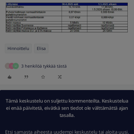
Hinnoittelu
Elisa
3 henkilöä tykkää tästä
F
T
M
Tämä keskustelu on suljettu kommenteilta. Keskustelua
ei enää päivitetä, eivätkä sen tiedot ole välttämättä ajan
tasalla.
Etsi samasta aiheesta uudempi keskustelu
tai
aloita uusi.