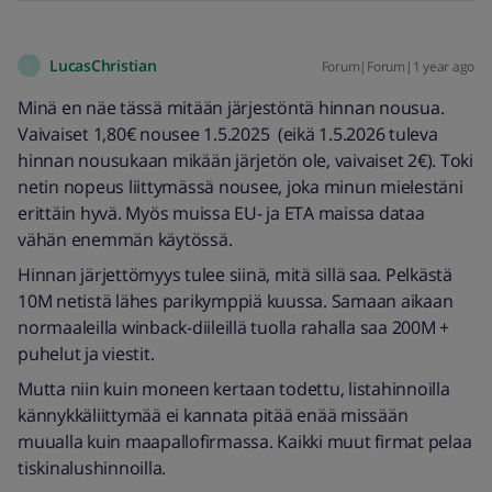
LucasChristian
Forum|Forum|1 year ago
L
Minä en näe tässä mitään järjestöntä hinnan nousua.
Vaivaiset 1,80€ nousee 1.5.2025 (eikä 1.5.2026 tuleva
hinnan nousukaan mikään järjetön ole, vaivaiset 2€). Toki
netin nopeus liittymässä nousee, joka minun mielestäni
erittäin hyvä. Myös muissa EU- ja ETA maissa dataa
vähän enemmän käytössä.
Hinnan järjettömyys tulee siinä, mitä sillä saa. Pelkästä
10M netistä lähes parikymppiä kuussa. Samaan aikaan
normaaleilla winback-diileillä tuolla rahalla saa 200M +
puhelut ja viestit.
Mutta niin kuin moneen kertaan todettu, listahinnoilla
kännykkäliittymää ei kannata pitää enää missään
muualla kuin maapallofirmassa. Kaikki muut firmat pelaa
tiskinalushinnoilla.