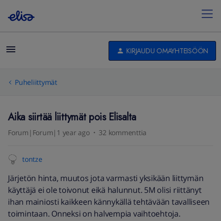
KIRJAUDU OMAYHTEISÖÖN
Puheliittymät
Aika siirtää liittymät pois Elisalta
Forum|Forum|1 year ago
32 kommenttia
tontze
Järjetön hinta, muutos jota varmasti yksikään liittymän
käyttäjä ei ole toivonut eikä halunnut. 5M olisi riittänyt
ihan mainiosti kaikkeen kännykällä tehtävään tavalliseen
toimintaan. Onneksi on halvempia vaihtoehtoja.