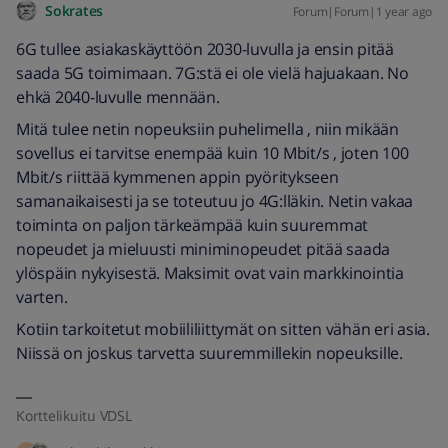
Sokrates
Forum|Forum|1 year ago
6G tullee asiakaskäyttöön 2030-luvulla ja ensin pitää
saada 5G toimimaan. 7G:stä ei ole vielä hajuakaan. No
ehkä 2040-luvulle mennään.
Mitä tulee netin nopeuksiin puhelimella , niin mikään
sovellus ei tarvitse enempää kuin 10 Mbit/s , joten 100
Mbit/s riittää kymmenen appin pyöritykseen
samanaikaisesti ja se toteutuu jo 4G:lläkin. Netin vakaa
toiminta on paljon tärkeämpää kuin suuremmat
nopeudet ja mieluusti miniminopeudet pitää saada
ylöspäin nykyisestä. Maksimit ovat vain markkinointia
varten.
Kotiin tarkoitetut mobiililiittymät on sitten vähän eri asia.
Niissä on joskus tarvetta suuremmillekin nopeuksille.
Korttelikuitu VDSL