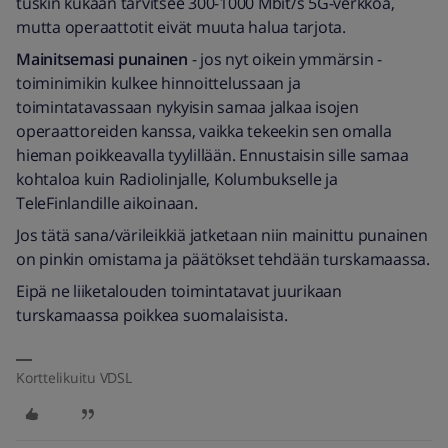
tuskin kukaan tarvitsee 300-1000 Mbit/s 5G-verkkoa,
mutta operaattotit eivät muuta halua tarjota.
Mainitsemasi punainen
- jos nyt oikein ymmärsin -
toiminimikin kulkee hinnoittelussaan ja
toimintatavassaan nykyisin samaa jalkaa isojen
operaattoreiden kanssa, vaikka tekeekin sen omalla
hieman poikkeavalla tyylillään. Ennustaisin sille samaa
kohtaloa kuin Radiolinjalle, Kolumbukselle ja
TeleFinlandille aikoinaan.
Jos tätä sana/värileikkiä jatketaan niin mainittu punainen
on pinkin omistama ja päätökset tehdään turskamaassa.
Eipä ne liiketalouden toimintatavat juurikaan
turskamaassa poikkea suomalaisista.
Korttelikuitu VDSL