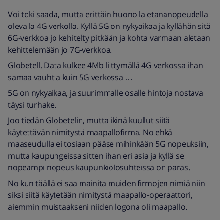
Voi toki saada, mutta erittäin huonolla etananopeudella
olevalla 4G verkolla. Kyllä 5G on nykyaikaa ja kyllähän sitä
6G-verkkoa jo kehitelty pitkään ja kohta varmaan aletaan
kehittelemään jo 7G-verkkoa.
Globetell. Data kulkee 4Mb liittymällä 4G verkossa ihan
samaa vauhtia kuin 5G verkossa …
5G on nykyaikaa, ja suurimmalle osalle hintoja nostava
täysi turhake.
Joo tiedän Globetelin, mutta ikinä kuullut siitä
käytettävän nimitystä maapallofirma. No ehkä
maaseudulla ei tosiaan pääse mihinkään 5G nopeuksiin,
mutta kaupungeissa sitten ihan eri asia ja kyllä se
nopeampi nopeus kaupunkiolosuhteissa on paras.
No kun täällä ei saa mainita muiden firmojen nimiä niin
siksi siitä käytetään nimitystä maapallo-operaattori,
aiemmin muistaakseni niiden logona oli maapallo.