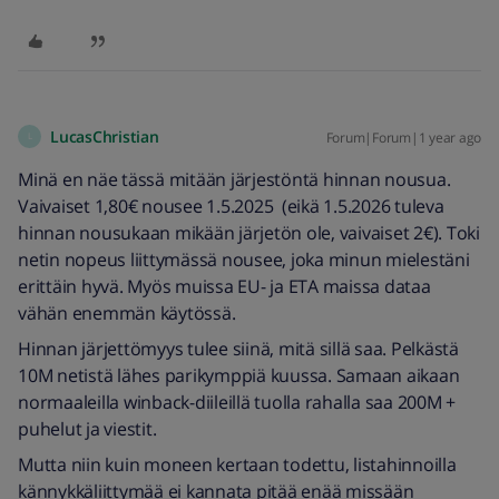
LucasChristian
Forum|Forum|1 year ago
L
Minä en näe tässä mitään järjestöntä hinnan nousua.
Vaivaiset 1,80€ nousee 1.5.2025 (eikä 1.5.2026 tuleva
hinnan nousukaan mikään järjetön ole, vaivaiset 2€). Toki
netin nopeus liittymässä nousee, joka minun mielestäni
erittäin hyvä. Myös muissa EU- ja ETA maissa dataa
vähän enemmän käytössä.
Hinnan järjettömyys tulee siinä, mitä sillä saa. Pelkästä
10M netistä lähes parikymppiä kuussa. Samaan aikaan
normaaleilla winback-diileillä tuolla rahalla saa 200M +
puhelut ja viestit.
Mutta niin kuin moneen kertaan todettu, listahinnoilla
kännykkäliittymää ei kannata pitää enää missään