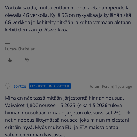
Voi toki saada, mutta erittäin huonolla etananopeudella
olevalla 4G verkolla. Kyllä 5G on nykyaikaa ja kyllähän sitä
6G-verkkoa jo kehitelty pitkään ja kohta varmaan aletaan
kehittelemään jo 7G-verkkoa.
Lucas-Christian
tontze
Forum|Forum|1 year ago
KESKUSTELUN ALOITTAJA
Minä en näe tässä mitään järjestöntä hinnan nousua.
Vaivaiset 1,80€ nousee 1.5.2025 (eikä 1.5.2026 tuleva
hinnan nousukaan mikään järjetön ole, vaivaiset 2€). Toki
netin nopeus liittymässä nousee, joka minun mielestäni
erittäin hyvä. Myös muissa EU- ja ETA maissa dataa
vähän enemmän käytössä.