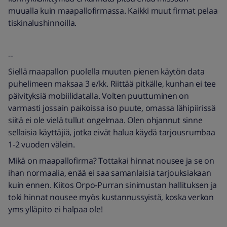
muualla kuin maapallofirmassa. Kaikki muut firmat pelaa
tiskinalushinnoilla.
--
Siellä maapallon puolella muuten pienen käytön data
puhelimeen maksaa 3 e/kk. Riittää pitkälle, kunhan ei tee
päivityksiä mobiilidatalla. Volten puuttuminen on
varmasti jossain paikoissa iso puute, omassa lähipiirissä
siitä ei ole vielä tullut ongelmaa. Olen ohjannut sinne
sellaisia käyttäjiä, jotka eivät halua käydä tarjousrumbaa
1-2 vuoden välein.
Mikä on maapallofirma? Tottakai hinnat nousee ja se on
ihan normaalia, enää ei saa samanlaisia tarjouksiakaan
kuin ennen. Kiitos Orpo-Purran sinimustan hallituksen ja
toki hinnat nousee myös kustannussyistä, koska verkon
yms ylläpito ei halpaa ole!