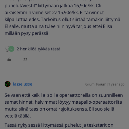
puhelut/viestit" liittymään jatkoa 16,90e/kk. Oli
aikaisemmin viimeiset 2v 15,90e/kk. Ei tarvinnut
kilpailuttaa edes. Tarkoitus ollut siirtää tämäkin liittymä
Elisalle, mutta aina tulee niin hyvä tarjous ettei Elisa
millään pysy perässä.
2 henkilöä tykkää tästä
M
lasselusse
Forum|Forum|1 year ago
Se vaan että kaikilla isoilla operaattoreilla on suunnilleen
samat hinnat, halvimmat löytyy maapallo-operaattorilta
mutta siinä taas on omat rajoituksensa. Eli suo siellä
vetelä täällä.
Tässä nykyisessä liittymässä puhelut ja teskstarit on