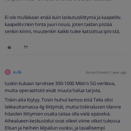
Ei ole mullakaan enää kuin laskutusliittymä ja kaapelitv.
kaapelitv:nkin hinta juuri nousi, joten taidan pistää
senkin kiinni, muutenkin kaikki tulee katsottua iptv:stä.
kv36
Forum|Forum|1 year ago
K
tuskin kukaan tarvitsee 300-1000 Mbit/s 5G-verkkoa,
mutta operaattotit eivät muuta halua tarjota.
Tiskin alta löytyy. Tosin huhut kertoo että Telia olisi
lakkauttamassa 4g-liittymät, mutta tiskinalusen tilanne
hitaiden liittymien osalta taitaa olla vielä epäselvä.
Aihealueen keskustelut ovat olleet viime viikot tukossa
Elisan ja heihein kilpailun vuoksi, ja tavallisempi