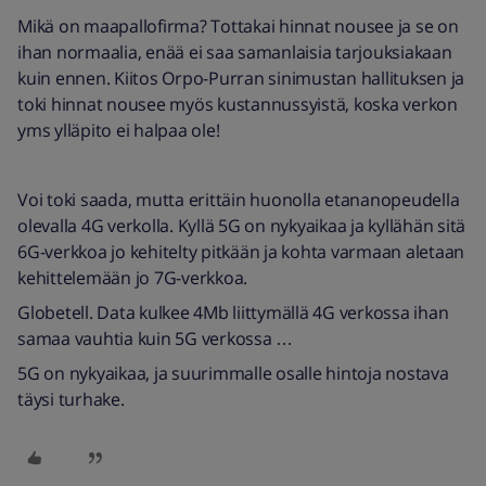
Mikä on maapallofirma? Tottakai hinnat nousee ja se on
ihan normaalia, enää ei saa samanlaisia tarjouksiakaan
kuin ennen. Kiitos Orpo-Purran sinimustan hallituksen ja
toki hinnat nousee myös kustannussyistä, koska verkon
yms ylläpito ei halpaa ole!
Voi toki saada, mutta erittäin huonolla etananopeudella
olevalla 4G verkolla. Kyllä 5G on nykyaikaa ja kyllähän sitä
6G-verkkoa jo kehitelty pitkään ja kohta varmaan aletaan
kehittelemään jo 7G-verkkoa.
Globetell. Data kulkee 4Mb liittymällä 4G verkossa ihan
samaa vauhtia kuin 5G verkossa …
5G on nykyaikaa, ja suurimmalle osalle hintoja nostava
täysi turhake.