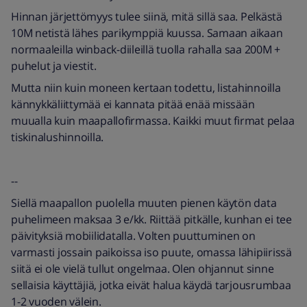
Hinnan järjettömyys tulee siinä, mitä sillä saa. Pelkästä
10M netistä lähes parikymppiä kuussa. Samaan aikaan
normaaleilla winback-diileillä tuolla rahalla saa 200M +
puhelut ja viestit.
Mutta niin kuin moneen kertaan todettu, listahinnoilla
kännykkäliittymää ei kannata pitää enää missään
muualla kuin maapallofirmassa. Kaikki muut firmat pelaa
tiskinalushinnoilla.
--
Siellä maapallon puolella muuten pienen käytön data
puhelimeen maksaa 3 e/kk. Riittää pitkälle, kunhan ei tee
päivityksiä mobiilidatalla. Volten puuttuminen on
varmasti jossain paikoissa iso puute, omassa lähipiirissä
siitä ei ole vielä tullut ongelmaa. Olen ohjannut sinne
sellaisia käyttäjiä, jotka eivät halua käydä tarjousrumbaa
1-2 vuoden välein.