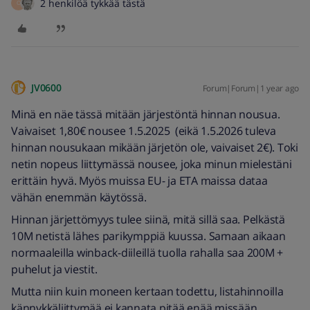
2 henkilöä tykkää tästä
O
JV0600
Forum|Forum|1 year ago
Minä en näe tässä mitään järjestöntä hinnan nousua.
Vaivaiset 1,80€ nousee 1.5.2025 (eikä 1.5.2026 tuleva
hinnan nousukaan mikään järjetön ole, vaivaiset 2€). Toki
netin nopeus liittymässä nousee, joka minun mielestäni
erittäin hyvä. Myös muissa EU- ja ETA maissa dataa
vähän enemmän käytössä.
Hinnan järjettömyys tulee siinä, mitä sillä saa. Pelkästä
10M netistä lähes parikymppiä kuussa. Samaan aikaan
normaaleilla winback-diileillä tuolla rahalla saa 200M +
puhelut ja viestit.
Mutta niin kuin moneen kertaan todettu, listahinnoilla
kännykkäliittymää ei kannata pitää enää missään