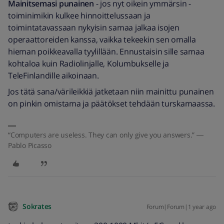
Mainitsemasi punainen
- jos nyt oikein ymmärsin -
toiminimikin kulkee hinnoittelussaan ja
toimintatavassaan nykyisin samaa jalkaa isojen
operaattoreiden kanssa, vaikka tekeekin sen omalla
hieman poikkeavalla tyylillään. Ennustaisin sille samaa
kohtaloa kuin Radiolinjalle, Kolumbukselle ja
TeleFinlandille aikoinaan.
Jos tätä sana/värileikkiä jatketaan niin mainittu punainen
on pinkin omistama ja päätökset tehdään turskamaassa.
“Computers are useless. They can only give you answers.” ―
Pablo Picasso
Sokrates
Forum|Forum|1 year ago