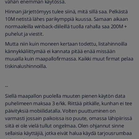
vähän enemmän käytössä.
Hinnan järjettömyys tulee siinä, mitä sillä saa. Pelkästä
10M netistä lähes parikymppiä kuussa. Samaan aikaan
normaaleilla winback-diileillä tuolla rahalla saa 200M +
puhelut ja viestit.
Mutta niin kuin moneen kertaan todettu, listahinnoilla
kännykkäliittymää ei kannata pitää enää missään
muualla kuin maapallofirmassa. Kaikki muut firmat pelaa
tiskinalushinnoilla.
--
Siellä maapallon puolella muuten pienen käytön data
puhelimeen maksaa 3 e/kk. Riittää pitkälle, kunhan ei tee
päivityksiä mobiilidatalla. Volten puuttuminen on
varmasti jossain paikoissa iso puute, omassa lähipiirissä
siitä ei ole vielä tullut ongelmaa. Olen ohjannut sinne
sellaisia käyttäjiä, jotka eivät halua käydä tarjousrumbaa