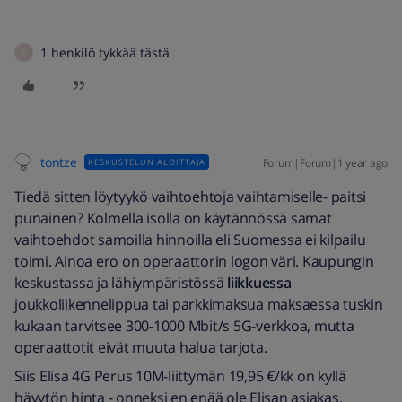
1 henkilö tykkää tästä
F
tontze
Forum|Forum|1 year ago
KESKUSTELUN ALOITTAJA
Tiedä sitten löytyykö vaihtoehtoja vaihtamiselle- paitsi
punainen? Kolmella isolla on käytännössä samat
vaihtoehdot samoilla hinnoilla eli Suomessa ei kilpailu
toimi. Ainoa ero on operaattorin logon väri. Kaupungin
keskustassa ja lähiympäristössä
liikkuessa
joukkoliikennelippua tai parkkimaksua maksaessa tuskin
kukaan tarvitsee 300-1000 Mbit/s 5G-verkkoa, mutta
operaattotit eivät muuta halua tarjota.
Siis Elisa 4G Perus 10M-liittymän 19,95 €/kk on kyllä
hävytön hinta - onneksi en enää ole Elisan asiakas.