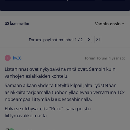
32 kommenttia
Vanhin ensin
Forum|pagination.label 1 / 2
kv36
Forum|Forum|1 year ago
K
Listahinnat ovat nykypäivänä mitä ovat. Samoin kuin
vanhojen asiakkaiden kohtelu.
Samaan aikaan yhdeltä tietyltä kilpailijalta ryöstetään
asiakkaita tarjoamalla tuohon ylläolevaan verrattuna 10x
nopeampaa liittymää kuudesosahinnalla.
Ehkä se oli hyvä, että “Reilu” -sana poistui
liittymävalikoimasta.