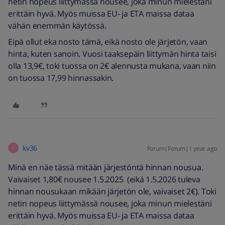
netin nopeus liittymässä nousee, joka minun mielestäni
erittäin hyvä. Myös muissa EU- ja ETA maissa dataa
vähän enemmän käytössä.
Eipä ollut eka nosto tämä, eikä nosto ole järjetön, vaan
hinta, kuten sanoin. Vuosi taaksepäin liittymän hinta taisi
olla 13,9€, toki tuossa on 2€ alennusta mukana, vaan niin
on tuossa 17,99 hinnassakin.
kv36
Forum|Forum|1 year ago
K
Minä en näe tässä mitään järjestöntä hinnan nousua.
Vaivaiset 1,80€ nousee 1.5.2025 (eikä 1.5.2026 tuleva
hinnan nousukaan mikään järjetön ole, vaivaiset 2€). Toki
netin nopeus liittymässä nousee, joka minun mielestäni
erittäin hyvä. Myös muissa EU- ja ETA maissa dataa