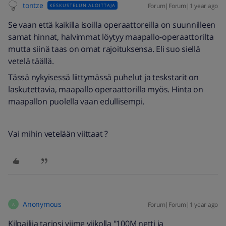
tontze
Forum|Forum|1 year ago
KESKUSTELUN ALOITTAJA
Se vaan että kaikilla isoilla operaattoreilla on suunnilleen
samat hinnat, halvimmat löytyy maapallo-operaattorilta
mutta siinä taas on omat rajoituksensa. Eli suo siellä
vetelä täällä.
Tässä nykyisessä liittymässä puhelut ja teskstarit on
laskutettavia, maapallo operaattorilla myös. Hinta on
maapallon puolella vaan edullisempi.
Vai mihin vetelään viittaat ?
Anonymous
Forum|Forum|1 year ago
A
Kilpailija tarjosi viime viikolla "100M netti ja