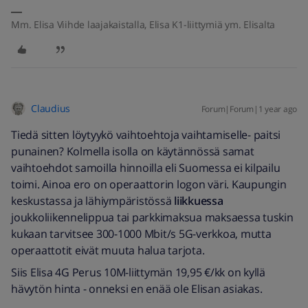
Mm. Elisa Viihde laajakaistalla, Elisa K1-liittymiä ym. Elisalta
Claudius
Forum|Forum|1 year ago
Tiedä sitten löytyykö vaihtoehtoja vaihtamiselle- paitsi
punainen? Kolmella isolla on käytännössä samat
vaihtoehdot samoilla hinnoilla eli Suomessa ei kilpailu
toimi. Ainoa ero on operaattorin logon väri. Kaupungin
keskustassa ja lähiympäristössä
liikkuessa
joukkoliikennelippua tai parkkimaksua maksaessa tuskin
kukaan tarvitsee 300-1000 Mbit/s 5G-verkkoa, mutta
operaattotit eivät muuta halua tarjota.
Siis Elisa 4G Perus 10M-liittymän 19,95 €/kk on kyllä
hävytön hinta - onneksi en enää ole Elisan asiakas.