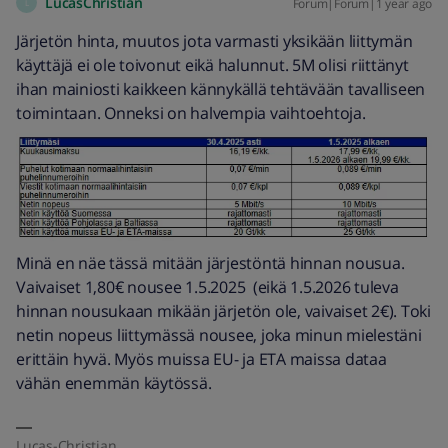
LucasChristian
Forum|Forum|1 year ago
L
Järjetön hinta, muutos jota varmasti yksikään liittymän
käyttäjä ei ole toivonut eikä halunnut. 5M olisi riittänyt
ihan mainiosti kaikkeen kännykällä tehtävään tavalliseen
toimintaan. Onneksi on halvempia vaihtoehtoja.
Minä en näe tässä mitään järjestöntä hinnan nousua.
Vaivaiset 1,80€ nousee 1.5.2025 (eikä 1.5.2026 tuleva
hinnan nousukaan mikään järjetön ole, vaivaiset 2€). Toki
netin nopeus liittymässä nousee, joka minun mielestäni
erittäin hyvä. Myös muissa EU- ja ETA maissa dataa
vähän enemmän käytössä.
Lucas-Christian