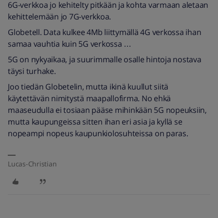
6G-verkkoa jo kehitelty pitkään ja kohta varmaan aletaan
kehittelemään jo 7G-verkkoa.
Globetell. Data kulkee 4Mb liittymällä 4G verkossa ihan
samaa vauhtia kuin 5G verkossa …
5G on nykyaikaa, ja suurimmalle osalle hintoja nostava
täysi turhake.
Joo tiedän Globetelin, mutta ikinä kuullut siitä
käytettävän nimitystä maapallofirma. No ehkä
maaseudulla ei tosiaan pääse mihinkään 5G nopeuksiin,
mutta kaupungeissa sitten ihan eri asia ja kyllä se
nopeampi nopeus kaupunkiolosuhteissa on paras.
Lucas-Christian