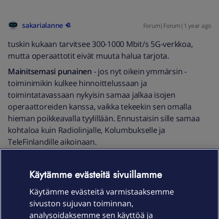
sakarialanne
Forum|Forum|1 year ago
tuskin kukaan tarvitsee 300-1000 Mbit/s 5G-verkkoa,
mutta operaattotit eivät muuta halua tarjota.
Mainitsemasi punainen
- jos nyt oikein ymmärsin -
toiminimikin kulkee hinnoittelussaan ja
toimintatavassaan nykyisin samaa jalkaa isojen
operaattoreiden kanssa, vaikka tekeekin sen omalla
hieman poikkeavalla tyylillään. Ennustaisin sille samaa
kohtaloa kuin Radiolinjalle, Kolumbukselle ja
TeleFinlandille aikoinaan.
Jos tätä sana/värileikkiä jatketaan niin mainittu punainen
on pinkin omistama ja päätökset tehdään turskamaassa.
Käytämme evästeitä sivuillamme
Eipä ne liiketalouden toimintatavat juurikaan
Käytämme evästeitä varmistaaksemme
turskamaassa poikkea suomalaisista.
sivuston sujuvan toiminnan,
No ei Telenor (tai edes DNA) ikuisuutta välttämättä
analysoidaksemme sen käyttöä ja