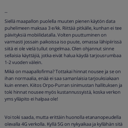
--
Siellä maapallon puolella muuten pienen käytön data
puhelimeen maksaa 3 e/kk. Riittää pitkälle, kunhan ei tee
päivityksiä mobiilidatalla. Volten puuttuminen on
varmasti jossain paikoissa iso puute, omassa lähipiirissä
siitä ei ole vielä tullut ongelmaa. Olen ohjannut sinne
sellaisia käyttäjiä, jotka eivät halua käydä tarjousrumbaa
1-2 vuoden välein.
Mikä on maapallofirma? Tottakai hinnat nousee ja se on
ihan normaalia, enää ei saa samanlaisia tarjouksiakaan
kuin ennen. Kiitos Orpo-Purran sinimustan hallituksen ja
toki hinnat nousee myös kustannussyistä, koska verkon
yms ylläpito ei halpaa ole!
Voi toki saada, mutta erittäin huonolla etananopeudella
olevalla 4G verkolla. Kyllä 5G on nykyaikaa ja kyllähän sitä