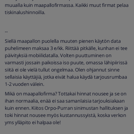
muualla kuin maapallofirmassa. Kaikki muut firmat pelaa
tiskinalushinnoilla.
--
Siellä maapallon puolella muuten pienen käytön data
puhelimeen maksaa 3 e/kk. Riittää pitkälle, kunhan ei tee
päivityksiä mobiilidatalla. Volten puuttuminen on
varmasti jossain paikoissa iso puute, omassa lähipiirissä
siitä ei ole vielä tullut ongelmaa. Olen ohjannut sinne
sellaisia käyttäjiä, jotka eivät halua käydä tarjousrumbaa
1-2 vuoden välein.
Mikä on maapallofirma? Tottakai hinnat nousee ja se on
ihan normaalia, enää ei saa samanlaisia tarjouksiakaan
kuin ennen. Kiitos Orpo-Purran sinimustan hallituksen ja
toki hinnat nousee myös kustannussyistä, koska verkon
yms ylläpito ei halpaa ole!