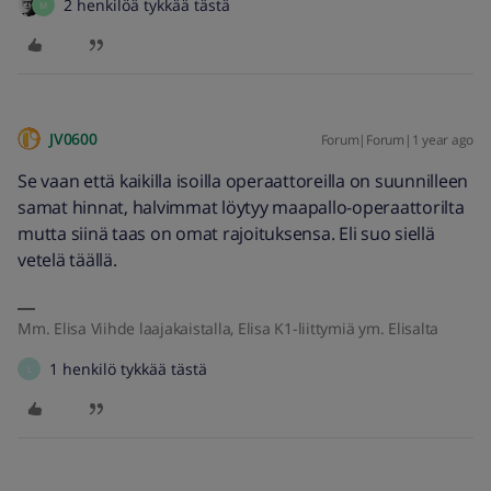
2 henkilöä tykkää tästä
M
JV0600
Forum|Forum|1 year ago
Se vaan että kaikilla isoilla operaattoreilla on suunnilleen
samat hinnat, halvimmat löytyy maapallo-operaattorilta
mutta siinä taas on omat rajoituksensa. Eli suo siellä
vetelä täällä.
Mm. Elisa Viihde laajakaistalla, Elisa K1-liittymiä ym. Elisalta
1 henkilö tykkää tästä
L