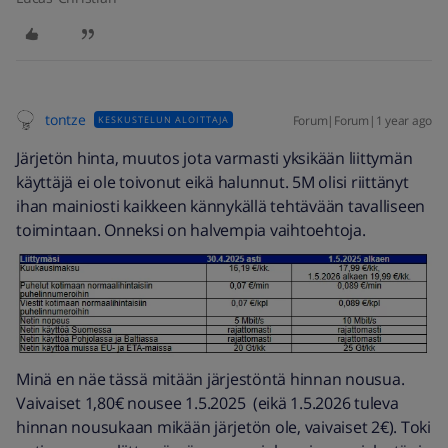
tontze
Forum|Forum|1 year ago
KESKUSTELUN ALOITTAJA
Järjetön hinta, muutos jota varmasti yksikään liittymän
käyttäjä ei ole toivonut eikä halunnut. 5M olisi riittänyt
ihan mainiosti kaikkeen kännykällä tehtävään tavalliseen
toimintaan. Onneksi on halvempia vaihtoehtoja.
Minä en näe tässä mitään järjestöntä hinnan nousua.
Vaivaiset 1,80€ nousee 1.5.2025 (eikä 1.5.2026 tuleva
hinnan nousukaan mikään järjetön ole, vaivaiset 2€). Toki