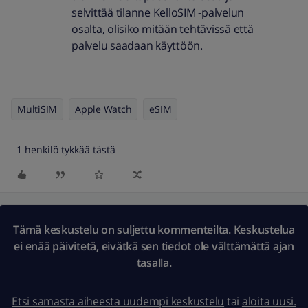
selvittää tilanne KelloSIM -palvelun
osalta, olisiko mitään tehtävissä että
palvelu saadaan käyttöön.
MultiSIM
Apple Watch
eSIM
1 henkilö tykkää tästä
Tämä keskustelu on suljettu kommenteilta. Keskustelua
ei enää päivitetä, eivätkä sen tiedot ole välttämättä ajan
tasalla.
Etsi samasta aiheesta uudempi keskustelu
tai
aloita uusi.