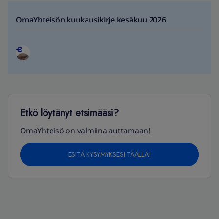
OmaYhteisön kuukausikirje kesäkuu 2026
Etkö löytänyt etsimääsi?
OmaYhteisö on valmiina auttamaan!
ESITÄ KYSYMYKSESI TÄÄLLÄ!