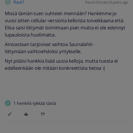
Raul1
Forum|Forum|4 years ago
R
Missä tämän tuen suhteen mennään? Hankimme jo
vuosi sitten cellular-versioita kelloista toiveikkaana että
Elisa saisi liittymät toimimaan pian mutta ei ole edennyt
lupauksista huolimatta.
Ainoastaan tarjosivat vaihtoa Saunalahti-
liittymään vaihtoehdoksi yritykselle.
Nyt pitäisi hankkia lisää uusia kelloja, mutta tuesta ei
edelleenkään ole mitään konkreettista tietoa :(
1 henkilö tykkää tästä
A