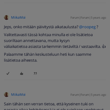
MiikaMoi
Forum|Forum|5 years ago
Jeps, onko mitään päivitystä aikataulusta?
@roopeg
?
Valitettavasti tässä kohtaa minulla ei ole lisätietoa
suoriltaan annettavana, mutta kysyn
väliaikatietoa asiasta tarkemmin tietäviltä / vastaavilta. 👍
Palaamme tähän keskusteluun heti kun saamme
lisätietoa aiheesta.
MiikaMoi
Forum|Forum|5 years ago
Sain tähän sen verran tietoa, että kyseinen tuki on
parasta aikaa kehityksessä ja ei ole suinkaan unohtunut.