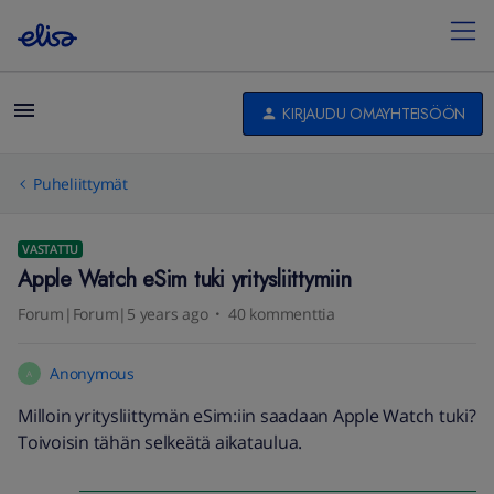
KIRJAUDU OMAYHTEISÖÖN
Puheliittymät
VASTATTU
Apple Watch eSim tuki yritysliittymiin
Forum|Forum|5 years ago
40 kommenttia
Anonymous
A
Milloin yritysliittymän eSim:iin saadaan Apple Watch tuki?
Toivoisin tähän selkeätä aikataulua.