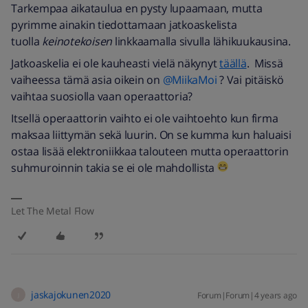
Tarkempaa aikataulua en pysty lupaamaan, mutta
pyrimme ainakin tiedottamaan jatkoaskelista
tuolla
keinotekoisen
linkkaamalla sivulla lähikuukausina.
Jatkoaskelia ei ole kauheasti vielä näkynyt
täällä
. Missä
vaiheessa tämä asia oikein on
@MiikaMoi
? Vai pitäiskö
vaihtaa suosiolla vaan operaattoria?
Itsellä operaattorin vaihto ei ole vaihtoehto kun firma
maksaa liittymän sekä luurin. On se kumma kun haluaisi
ostaa lisää elektroniikkaa talouteen mutta operaattorin
suhmuroinnin takia se ei ole mahdollista
Let The Metal Flow
jaskajokunen2020
Forum|Forum|4 years ago
J