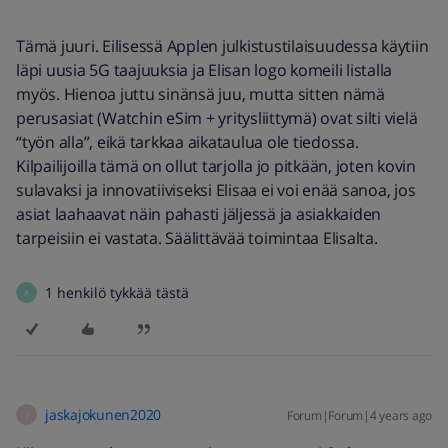
Tämä juuri. Eilisessä Applen julkistustilaisuudessa käytiin
läpi uusia 5G taajuuksia ja Elisan logo komeili listalla
myös. Hienoa juttu sinänsä juu, mutta sitten nämä
perusasiat (Watchin eSim + yritysliittymä) ovat silti vielä
“työn alla”, eikä tarkkaa aikataulua ole tiedossa.
Kilpailijoilla tämä on ollut tarjolla jo pitkään, joten kovin
sulavaksi ja innovatiiviseksi Elisaa ei voi enää sanoa, jos
asiat laahaavat näin pahasti jäljessä ja asiakkaiden
tarpeisiin ei vastata. Säälittävää toimintaa Elisalta.
1 henkilö tykkää tästä
A
jaskajokunen2020
Forum|Forum|4 years ago
J