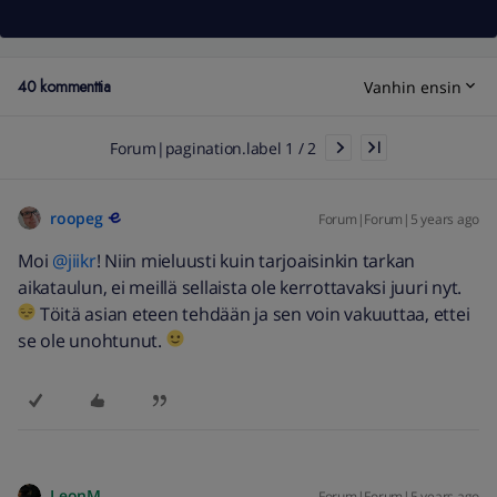
40 kommenttia
Vanhin ensin
Forum|pagination.label 1 / 2
roopeg
Forum|Forum|5 years ago
Moi
@jiikr
! Niin mieluusti kuin tarjoaisinkin tarkan
aikataulun, ei meillä sellaista ole kerrottavaksi juuri nyt.
Töitä asian eteen tehdään ja sen voin vakuuttaa, ettei
se ole unohtunut.
LeonM
Forum|Forum|5 years ago