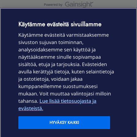
OmaYhteisö-käyttöehdot
Accessibility statement
Käytämme evästeitä sivuillamme
Käytämme evästeitä varmistaaksemme
sivuston sujuvan toiminnan,
Laitteet & liittymät
analysoidaksemme sen käyttöä ja
näyttääksemme sinulle sopivampaa
sisältöä, etuja ja tarjouksia. Evästeiden
Palvelut
avulla kerättyjä tietoja, kuten selaintietoja
ja ostotietoja, voidaan jakaa
Tuki
kumppaneillemme suostumuksesi
mukaan. Voit muuttaa valintojasi milloin
tahansa.
Lue lisää tietosuojasta ja
Ajankohtaista
evästeistä.
Elisa Oyj
HYVÄKSY KAIKKI
In English