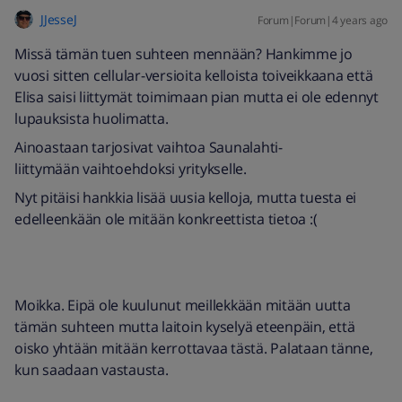
JJesseJ
Forum|Forum|4 years ago
Missä tämän tuen suhteen mennään? Hankimme jo
vuosi sitten cellular-versioita kelloista toiveikkaana että
Elisa saisi liittymät toimimaan pian mutta ei ole edennyt
lupauksista huolimatta.
Ainoastaan tarjosivat vaihtoa Saunalahti-
liittymään vaihtoehdoksi yritykselle.
Nyt pitäisi hankkia lisää uusia kelloja, mutta tuesta ei
edelleenkään ole mitään konkreettista tietoa :(
Moikka. Eipä ole kuulunut meillekkään mitään uutta
tämän suhteen mutta laitoin kyselyä eteenpäin, että
oisko yhtään mitään kerrottavaa tästä. Palataan tänne,
kun saadaan vastausta.