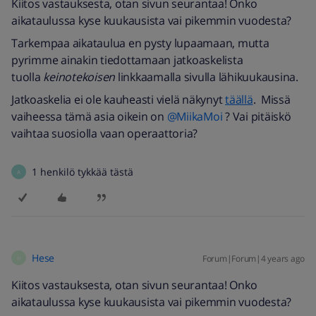
Kiitos vastauksesta, otan sivun seurantaa! Onko
aikataulussa kyse kuukausista vai pikemmin vuodesta?
Tarkempaa aikataulua en pysty lupaamaan, mutta
pyrimme ainakin tiedottamaan jatkoaskelista
tuolla
keinotekoisen
linkkaamalla sivulla lähikuukausina.
Jatkoaskelia ei ole kauheasti vielä näkynyt
täällä
. Missä
vaiheessa tämä asia oikein on
@MiikaMoi
? Vai pitäiskö
vaihtaa suosiolla vaan operaattoria?
1 henkilö tykkää tästä
A
Hese
Forum|Forum|4 years ago
H
Kiitos vastauksesta, otan sivun seurantaa! Onko
aikataulussa kyse kuukausista vai pikemmin vuodesta?