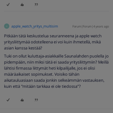
apple_watch_yritys_multisim
Forum|Forum|4 years ago
A
Pitkään tätä keskustelua seuranneena ja apple watch
yritysliittymää odotelleena ei voi kuin ihmetellä, mikä
asian kanssa kestää?
Tuki on ollut kuluttaja-asiakkaille Saunalahden puolella jo
pidempään, niin miksi tätä ei saada yritysliittymiin? Meillä
lähtisi firmassa liittymät heti kilpailijalle, jos ei olisi
määräaikaiset sopimukset. Voisiko tähän
aikatauluasiaan saada jonkin selkeämmän vastauksen,
kuin että ”mitään tarkkaa ei ole tiedossa”?