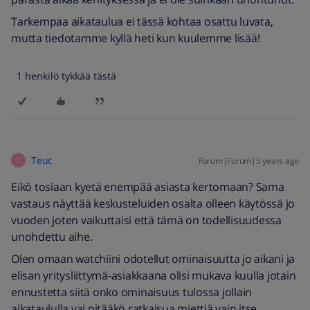
Tarkempaa aikataulua ei tässä kohtaa osattu luvata,
mutta tiedotamme kyllä heti kun kuulemme lisää!
1 henkilö tykkää tästä
Teuc
Forum|Forum|5 years ago
T
Eikö tosiaan kyetä enempää asiasta kertomaan? Sama
vastaus näyttää keskusteluiden osalta olleen käytössä jo
vuoden joten vaikuttaisi että tämä on todellisuudessa
unohdettu aihe.
Olen omaan watchiini odotellut ominaisuutta jo aikani ja
elisan yritysliittymä-asiakkaana olisi mukava kuulla jotain
ennustetta siitä onko ominaisuus tulossa jollain
aikataululla vai pitääkö ratkaisua miettiä vain itse.