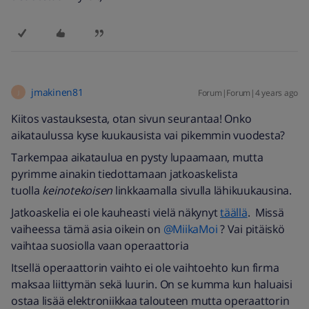
jmakinen81
Forum|Forum|4 years ago
J
Kiitos vastauksesta, otan sivun seurantaa! Onko
aikataulussa kyse kuukausista vai pikemmin vuodesta?
Tarkempaa aikataulua en pysty lupaamaan, mutta
pyrimme ainakin tiedottamaan jatkoaskelista
tuolla
keinotekoisen
linkkaamalla sivulla lähikuukausina.
Jatkoaskelia ei ole kauheasti vielä näkynyt
täällä
. Missä
vaiheessa tämä asia oikein on
@MiikaMoi
? Vai pitäiskö
vaihtaa suosiolla vaan operaattoria
Itsellä operaattorin vaihto ei ole vaihtoehto kun firma
maksaa liittymän sekä luurin. On se kumma kun haluaisi
ostaa lisää elektroniikkaa talouteen mutta operaattorin