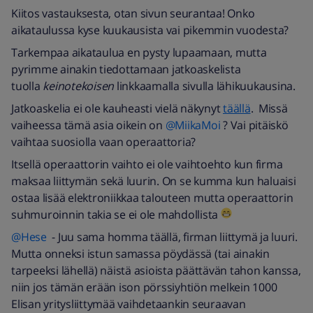
Kiitos vastauksesta, otan sivun seurantaa! Onko
aikataulussa kyse kuukausista vai pikemmin vuodesta?
Tarkempaa aikataulua en pysty lupaamaan, mutta
pyrimme ainakin tiedottamaan jatkoaskelista
tuolla
keinotekoisen
linkkaamalla sivulla lähikuukausina.
Jatkoaskelia ei ole kauheasti vielä näkynyt
täällä
. Missä
vaiheessa tämä asia oikein on
@MiikaMoi
? Vai pitäiskö
vaihtaa suosiolla vaan operaattoria?
Itsellä operaattorin vaihto ei ole vaihtoehto kun firma
maksaa liittymän sekä luurin. On se kumma kun haluaisi
ostaa lisää elektroniikkaa talouteen mutta operaattorin
suhmuroinnin takia se ei ole mahdollista
@Hese
- Juu sama homma täällä, firman liittymä ja luuri.
Mutta onneksi istun samassa pöydässä (tai ainakin
tarpeeksi lähellä) näistä asioista päättävän tahon kanssa,
niin jos tämän erään ison pörssiyhtiön melkein 1000
Elisan yritysliittymää vaihdetaankin seuraavan