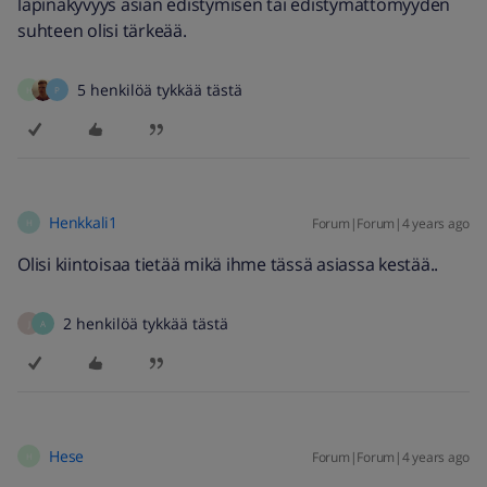
läpinäkyvyys asian edistymisen tai edistymättömyyden
suhteen olisi tärkeää.
5 henkilöä tykkää tästä
H
P
Henkkali1
Forum|Forum|4 years ago
H
Olisi kiintoisaa tietää mikä ihme tässä asiassa kestää..
2 henkilöä tykkää tästä
J
A
Hese
Forum|Forum|4 years ago
H