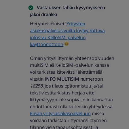
Vastauksen tähän kysymykseen
jakoi
draakki
Hei yhteisöläiset!
Yritysten
asiakaspalvelusivuilta löytyy kattava
infosivu KelloSIM -palvelun
käyttöönottoon
Oman yritysliittymän yhteensopivuuden
multiSIM eli KelloSIM -palvelun kanssa
voi tarkistaa kätevästi lähettämällä
viestin
INFO MULTISIM
numeroon
18258
. Jos tilaus epäonnistuu ja/tai
tekstiviestitarkistus herjaa ettei
liittymätyyppi ole sopiva, niin kannattaa
ehdottomasti olla kuitenkin yhteydessä
Elisan yritysasiakaspalveluun
missä
voidaan tarkistaa liittymän/liittymien
tilanne vielä tapauskohtaisesti ja