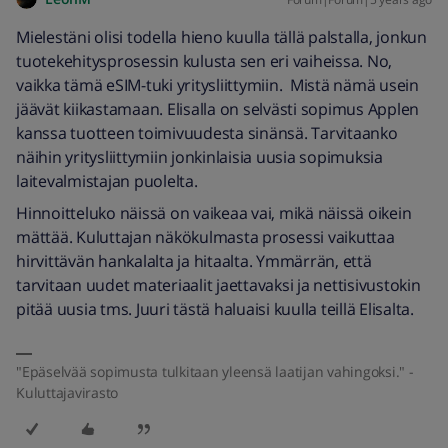
Mielestäni olisi todella hieno kuulla tällä palstalla, jonkun
tuotekehitysprosessin kulusta sen eri vaiheissa. No,
vaikka tämä eSIM-tuki yritysliittymiin. Mistä nämä usein
jäävät kiikastamaan. Elisalla on selvästi sopimus Applen
kanssa tuotteen toimivuudesta sinänsä. Tarvitaanko
näihin yritysliittymiin jonkinlaisia uusia sopimuksia
laitevalmistajan puolelta.
Hinnoitteluko näissä on vaikeaa vai, mikä näissä oikein
mättää. Kuluttajan näkökulmasta prosessi vaikuttaa
hirvittävän hankalalta ja hitaalta. Ymmärrän, että
tarvitaan uudet materiaalit jaettavaksi ja nettisivustokin
pitää uusia tms. Juuri tästä haluaisi kuulla teillä Elisalta.
"Epäselvää sopimusta tulkitaan yleensä laatijan vahingoksi." -
Kuluttajavirasto