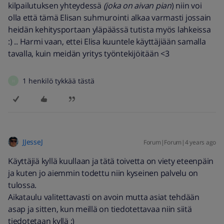
kilpailutuksen yhteydessä
(joka on aivan pian
) niin voi
olla että tämä Elisan suhmurointi alkaa varmasti jossain
heidän kehitysportaan yläpäässä tutista myös lahkeissa
:) .. Harmi vaan, ettei Elisa kuuntele käyttäjiään samalla
tavalla, kuin meidän yritys työntekijöitään <3
1 henkilö tykkää tästä
H
JJesseJ
Forum|Forum|4 years ago
Käyttäjiä kyllä kuullaan ja tätä toivetta on viety eteenpäin
ja kuten jo aiemmin todettu niin kyseinen palvelu on
tulossa.
Aikataulu valitettavasti on avoin mutta asiat tehdään
asap ja sitten, kun meillä on tiedotettavaa niin siitä
tiedotetaan kyllä :)