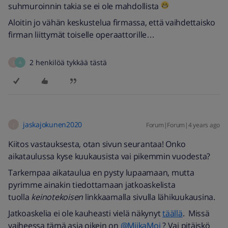
suhmuroinnin takia se ei ole mahdollista
Aloitin jo vähän keskustelua firmassa, että vaihdettaisko
firman liittymät toiselle operaattorille…
2 henkilöä tykkää tästä
J
A
jaskajokunen2020
Forum|Forum|4 years ago
J
Kiitos vastauksesta, otan sivun seurantaa! Onko
aikataulussa kyse kuukausista vai pikemmin vuodesta?
Tarkempaa aikataulua en pysty lupaamaan, mutta
pyrimme ainakin tiedottamaan jatkoaskelista
tuolla
keinotekoisen
linkkaamalla sivulla lähikuukausina.
Jatkoaskelia ei ole kauheasti vielä näkynyt
täällä
. Missä
vaiheessa tämä asia oikein on
@MiikaMoi
? Vai pitäiskö