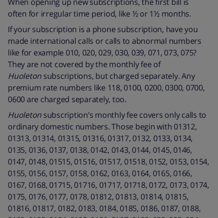
When opening up new subscriptions, the first bill is
often for irregular time period, like ½ or 1½ months.
If your subscription is a phone subscription, have you
made international calls or calls to abnormal numbers
like for example 010, 020, 029, 030, 039, 071, 073, 075?
They are not covered by the monthly fee of
Huoleton
subscriptions, but charged separately. Any
premium rate numbers like 118, 0100, 0200, 0300, 0700,
0600 are charged separately, too.
Huoleton
subscription’s monthly fee covers only calls to
ordinary domestic numbers. Those begin with 01312,
01313, 01314, 01315, 01316, 01317, 0132, 0133, 0134,
0135, 0136, 0137, 0138, 0142, 0143, 0144, 0145, 0146,
0147, 0148, 01515, 01516, 01517, 01518, 0152, 0153, 0154,
0155, 0156, 0157, 0158, 0162, 0163, 0164, 0165, 0166,
0167, 0168, 01715, 01716, 01717, 01718, 0172, 0173, 0174,
0175, 0176, 0177, 0178, 01812, 01813, 01814, 01815,
01816, 01817, 0182, 0183, 0184, 0185, 0186, 0187, 0188,