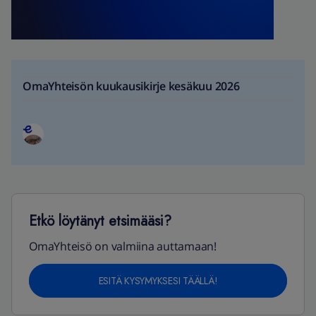
OmaYhteisön kuukausikirje kesäkuu 2026
Etkö löytänyt etsimääsi?
OmaYhteisö on valmiina auttamaan!
ESITÄ KYSYMYKSESI TÄÄLLÄ!