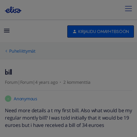
KIRJAUDU OMAYHTEISÖÖN
Puheliittymät
bill
Forum|Forum|4 years ago
2 kommenttia
Anonymous
A
Need more details a t my first bill. Also what would be my
regular montly bill? I was told initially that it would be 19
euroes but i have received a bill of 34 euroes