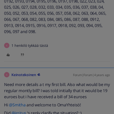
0192, 0193, 0194, 0195, 0196, 0197, 0198, 022, 023, 024,
025, 026, 027, 028, 032, 033, 034, 035, 036, 037, 038, 04,
050, 052, 053, 054, 055, 056, 057, 058, 062, 063, 064, 065,
066, 067, 068, 082, 083, 084, 085, 086, 087, 088, 0912,
0913, 0914, 0915, 0916, 0917, 0918, 092, 093, 094, 095,
096, 097 and 098.
1 henkilö tykkää tästä
K
Keinotekoinen
Forum|Forum|4 years ago
K
Need more details a t my first bill. Also what would be my
regular montly bill? I was told initially that it would be 19
euroes but i have received a bill of 34 euroes
Hi
@Smitha
and welcome to OmaYhteisö!
Did
@irritus
‘s reply clarify the situation? :)