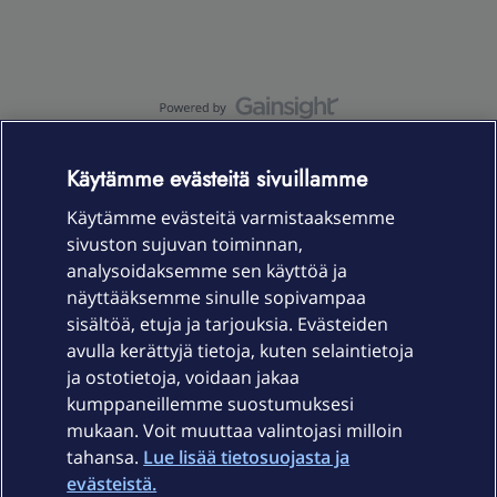
OmaYhteisö-käyttöehdot
Accessibility statement
Käytämme evästeitä sivuillamme
Käytämme evästeitä varmistaaksemme
sivuston sujuvan toiminnan,
Laitteet & liittymät
analysoidaksemme sen käyttöä ja
näyttääksemme sinulle sopivampaa
sisältöä, etuja ja tarjouksia. Evästeiden
Palvelut
avulla kerättyjä tietoja, kuten selaintietoja
ja ostotietoja, voidaan jakaa
Tuki
kumppaneillemme suostumuksesi
mukaan. Voit muuttaa valintojasi milloin
tahansa.
Lue lisää tietosuojasta ja
Ajankohtaista
evästeistä.