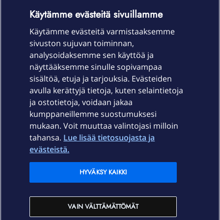
OmaYhteisö-käyttöehdot
Accessibility statement
Käytämme evästeitä sivuillamme
Käytämme evästeitä varmistaaksemme
sivuston sujuvan toiminnan,
Laitteet & liittymät
analysoidaksemme sen käyttöä ja
näyttääksemme sinulle sopivampaa
sisältöä, etuja ja tarjouksia. Evästeiden
Palvelut
avulla kerättyjä tietoja, kuten selaintietoja
ja ostotietoja, voidaan jakaa
Tuki
kumppaneillemme suostumuksesi
mukaan. Voit muuttaa valintojasi milloin
tahansa.
Lue lisää tietosuojasta ja
Ajankohtaista
evästeistä.
Elisa Oyj
HYVÄKSY KAIKKI
In English
VAIN VÄLTTÄMÄTTÖMÄT