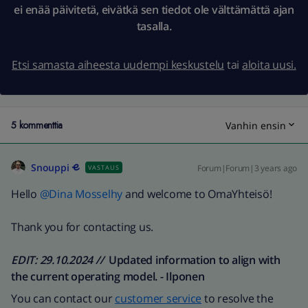
ei enää päivitetä, eivätkä sen tiedot ole välttämättä ajan
tasalla.
Etsi samasta aiheesta uudempi keskustelu
tai
aloita uusi.
5 kommenttia
Vanhin ensin
Snouppi
Forum|Forum|3 years ago
VASTAUS
Hello
@Dina Mosselhy
and welcome to OmaYhteisö!
Thank you for contacting us.
EDIT: 29.10.2024 //
Updated information to align with
the current operating model. - Ilponen
You can contact our
customer service
to resolve the