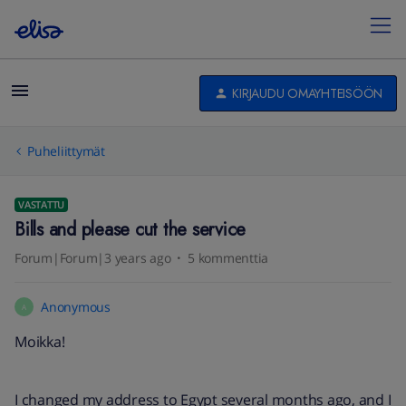
KIRJAUDU OMAYHTEISÖÖN
Puheliittymät
VASTATTU
Bills and please cut the service
Forum|Forum|3 years ago
5 kommenttia
Anonymous
A
Moikka!
I changed my address to Egypt several months ago, and I