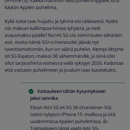
(iPhone13). Vaikka mainitsin vielä puhelinmyyjälle, että
käytän Applen puhelinta.
Kyllä tulee taas huijattu ja tyhmä olo tälläisestä. Nytkö
siis maksan kalliimpaa hintaa tyhjästä, ja vielä
avausmaksu päälle? Normi 5G siis toimii kuten tähänkin
asti, mutta nämä 5G+:n hienoudet jäävät nyt
tavoittamattomiin, kun on väärä puhelin. Aiempi liittymä
oli 5G Rajaton, maksoi 3€ vähemmän/kk, ja siinä olisi
ollut tarjoushinta voimassa vielä syksyyn 2026. Kaduttaa
että vastasin puhelimeen ja jouduin taas kusetetuksi.
Vastauksen tähän kysymykseen
jakoi
sannika
Elisan Aito 5G eli 5G SA (itsenäinen 5G)
toimii nykyisin iPhone 15 -mallissa ja sitä
uudemmissa Applen puhelimissa. 👍
Toimiakseen tämä vaatii Aito 5G-