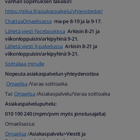
vanhan sopimuksen takaisin:
https://elisa.fi/asiakaspalvelu/yhteystiedot/
ChattaaOmaelisassa
ma-pe 8-19 ja la 9-17.
Lähetä viesti Facebookissa
Arkisin 8-21 ja
viikonloppuisin/arkipyhinä 9-21.
Lähetä viesti X-palvelussa
Arkisin 8-21 ja
viikonloppuisin/arkipyhinä 9-21.
Soittakaa minulle
Nopeuta asiakaspalvelun yhteydenottoa
Omaelisa
/Varaa soittoaika
Tai:
Omaelisa
/Asiakaspalvelu/Varaa soittoaika
Asiakaspalvelupuhelu:
010 190 240 (mpm/pvm myös jonotusajalta)​
Omaelisassa:
Omaelisa
/
Asiakaspalvelu>Viestit ja