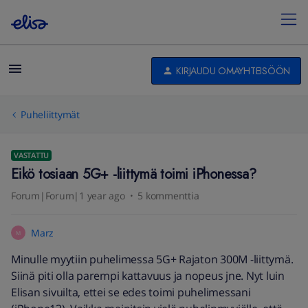
KIRJAUDU OMAYHTEISÖÖN
Puheliittymät
VASTATTU
Eikö tosiaan 5G+ -liittymä toimi iPhonessa?
Forum|Forum|1 year ago
5 kommenttia
Marz
M
Minulle myytiin puhelimessa 5G+ Rajaton 300M -liittymä.
Siinä piti olla parempi kattavuus ja nopeus jne. Nyt luin
Elisan sivuilta, ettei se edes toimi puhelimessani