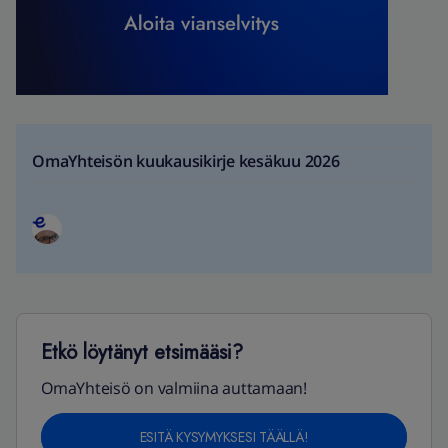
OmaYhteisön kuukausikirje kesäkuu 2026
Etkö löytänyt etsimääsi?
OmaYhteisö on valmiina auttamaan!
ESITÄ KYSYMYKSESI TÄÄLLÄ!