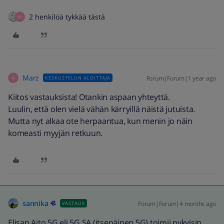
2 henkilöä tykkää tästä
M
Marz
Forum|Forum|1 year ago
KESKUSTELUN ALOITTAJA
M
Kiitos vastauksista! Otankin aspaan yhteyttä.
Luulin, että olen vielä vähän kärryillä näistä jutuista.
Mutta nyt alkaa ote herpaantua, kun menin jo näin
komeasti myyjän retkuun.
sannika
Forum|Forum|4 months ago
VASTAUS
Elisan Aito 5G eli 5G SA (itsenäinen 5G) toimii nykyisin