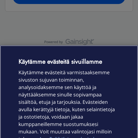
OmaYhteisö-käyttöehdot
Accessibility statement
Käytämme evästeitä sivuillamme
Käytämme evästeitä varmistaaksemme
sivuston sujuvan toiminnan,
Laitteet & liittymät
analysoidaksemme sen käyttöä ja
näyttääksemme sinulle sopivampaa
sisältöä, etuja ja tarjouksia. Evästeiden
Palvelut
avulla kerättyjä tietoja, kuten selaintietoja
ja ostotietoja, voidaan jakaa
Tuki
kumppaneillemme suostumuksesi
mukaan. Voit muuttaa valintojasi milloin