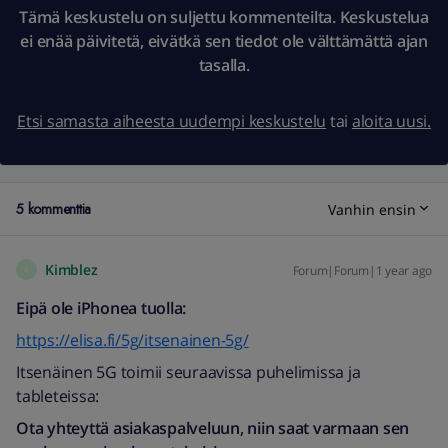
Tämä keskustelu on suljettu kommenteilta. Keskustelua
ei enää päivitetä, eivätkä sen tiedot ole välttämättä ajan
tasalla.
Etsi samasta aiheesta uudempi keskustelu
tai
aloita uusi.
5 kommenttia
Vanhin ensin
Kimblez
Forum|Forum|1 year ago
K
Eipä ole iPhonea tuolla:
https://elisa.fi/5g/itsenainen-5g/
Itsenäinen 5G toimii seuraavissa puhelimissa ja
tableteissa:
Ota yhteyttä asiakaspalveluun, niin saat varmaan sen