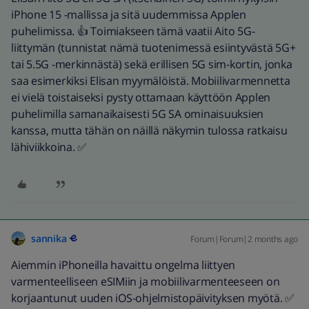
iPhone 15 -mallissa ja sitä uudemmissa Applen
puhelimissa. 👍 Toimiakseen tämä vaatii Aito 5G-
liittymän (tunnistat nämä tuotenimessä esiintyvästä 5G+
tai 5.5G -merkinnästä) sekä erillisen 5G sim-kortin, jonka
saa esimerkiksi Elisan myymälöistä. Mobiilivarmennetta
ei vielä toistaiseksi pysty ottamaan käyttöön Applen
puhelimilla samanaikaisesti 5G SA ominaisuuksien
kanssa, mutta tähän on näillä näkymin tulossa ratkaisu
lähiviikkoina. ✅
sannika
Forum|Forum|2 months ago
Aiemmin iPhoneilla havaittu ongelma liittyen
varmenteelliseen eSIMiin ja mobiilivarmenteeseen on
korjaantunut uuden iOS-ohjelmistopäivityksen myötä. ✅