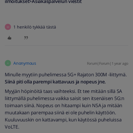
ilmoitukset>Asiakaspalvelun viestit
1 henkilö tykkää tästä
M
Anonymous
Forum|Forum|1 year ago
A
Minulle myytiin puhelimessa 5G+ Rajaton 300M -liittymä.
Siinä piti olla parempi kattavuus ja nopeus jne.
Myyjän höpinöitä taas vaihteeksi. Et tee mitään sillä SA
liittymällä puhelimessa vaikka saisit sen itsenäisen 5G:n
toimaan siinä. Nopeus on hitaampi kuin NSA ja mitään
muutakaan parempaa siinä ei ole puhelin käyttöön.
Kuuluvuuskin on kattavampi, kun käytössä puheluissa
VoLTE.