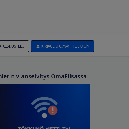
A KESKUSTELU
KIRJAUDU OMAYHTEISÖÖN
Netin vianselvitys OmaElisassa