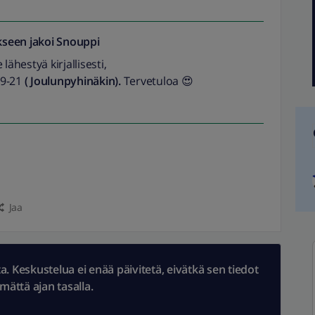
seen jakoi
Snouppi
hestyä kirjallisesti,
 9-21
( Joulunpyhinäkin).
Tervetuloa 😍
Jaa
 Keskustelua ei enää päivitetä, eivätkä sen tiedot
ämättä ajan tasalla.