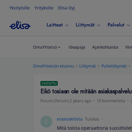
Yksityisille
Yrityksille
Elisa Oyj
Laitteet
Liittymät
Palvelut
OmaYhteisö
Ideapaja
Ajankohtaista
Vii
OmaYhteisön etusivu
Liittymät
Puheliittymät
VASTATTU
Eikö tosiaan ole mitään asiakaspalvelu
Forum|Forum|2 years ago
10 kommenttia
eiootodellista
Tulokas
E
Mitä toista operaattoria suosittelet