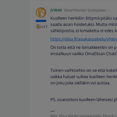
JV0600
OmaYhteisön luottojäsen
Kuolleen henkilön liittymä pitäisi saa
saada asian hoidetuksi. Mutta mitää
+17
sähköpostia, ei lomaketta ei edes ki
https://elisa.fi/asiakaspalvelu/yhte
On totta että ne lomakkeetkin on p
ensialkuun vaikka OmaElisan Chattia,
Toinen vaihtoehto on se että koke
vaikka haluat sulkea kuolleen henkil
on joku joka sielläkin voi auttaa.
PS. osanottoni kuolleen läheisesi j
Mm. Elisa Viihde laajakaistalla, Elisa K1-