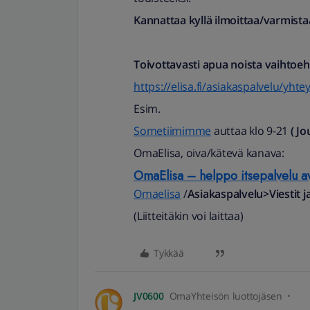
Kannattaa kyllä ilmoittaa/varmista
Toivottavasti apua noista vaihtoeh
https://elisa.fi/asiakaspalvelu/yht
Esim.
Sometiimimme
auttaa klo 9-21
( Jo
OmaElisa, oiva/kätevä kanava:
OmaElisa – helppo itsepalvelu a
Omaelisa
/
Asiakaspalvelu>Viestit j
(Liitteitäkin voi laittaa)
Tykkää
JV0600
OmaYhteisön luottojäsen