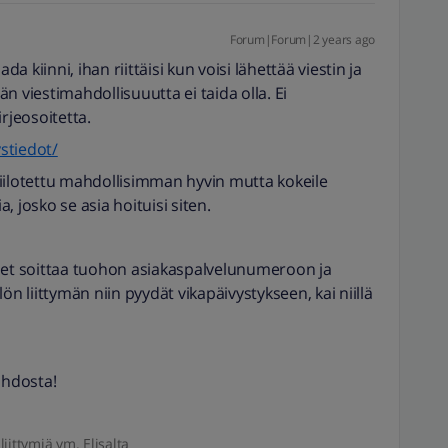
Forum|Forum|2 years ago
da kiinni, ihan riittäisi kun voisi lähettää viestin ja
n viestimahdollisuuutta ei taida olla. Ei
rjeosoitetta.
ystiedot/
iilotettu mahdollisimman hyvin mutta kokeile
 josko se asia hoituisi siten.
ilet soittaa tuohon asiakaspalvelunumeroon ja
ön liittymän niin pyydät vikapäivystykseen, kai niillä
ohdosta!
liittymiä ym. Elisalta