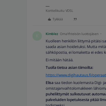
Korttelikuitu VDSL
Tykkää
Kimblez
OmaYhteisön luottojäsen
K
Kuolleen henkilön liittymä pitäisi saa
saada asian hoidetuksi. Mutta mitää
sähköpostia, ei lomaketta ei edes ki
Ei mitään hätää.
Tuolla tietoa asian tiimoilta:
https://www.digihautaus.fi/operaat
Elisa
saa tiedon kuolemasta Digi- ja
omistajanvaihtolomakkeen lähioma
puheliittymät sulkeutuvat automaat
palveluiden lopetuksesta pitää ilm
todisteeksi.