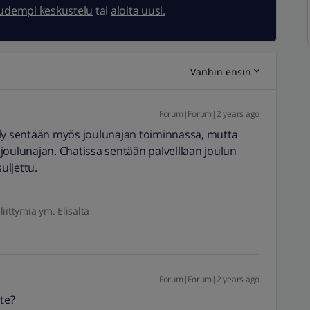
uudempi keskustelu
tai
aloita uusi.
Vanhin ensin
Forum|Forum|2 years ago
ely sentään myös joulunajan toiminnassa, mutta
joulunajan. Chatissa sentään palvelllaan joulun
uljettu.
liittymiä ym. Elisalta
Forum|Forum|2 years ago
te?