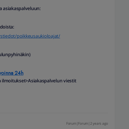
a asiakaspalveluun:
doista:
eystiedot/poikkeusaukioloajat/
ulunpyhinäkin)
voinna 24h
a ilmoitukset>Asiakaspalvelun viestit
Forum|Forum|2 years ago