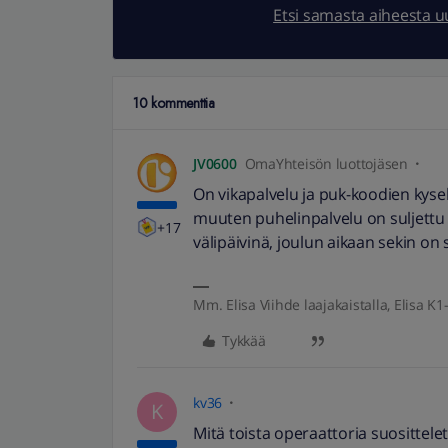
Etsi samasta aiheesta 
10 kommenttia
JV0600
OmaYhteisön luottojäsen
On vikapalvelu ja puk-koodien kys
muuten puhelinpalvelu on suljettu 
+17
välipäivinä, joulun aikaan sekin on s
Mm. Elisa Viihde laajakaistalla, Elisa K1-
Tykkää
kv36
K
Mitä toista operaattoria suosittelet