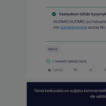
Vastauksen tähän kysymyk
HUOMIO HUOMIO. Jos haluatte lä
niin
Sometiimimme
auttaa klo
Häiriö
1 henkilö tykkää tästä
E
Tykkää
Tämä keskustelu on suljettu kommenteilta.
ole vältt