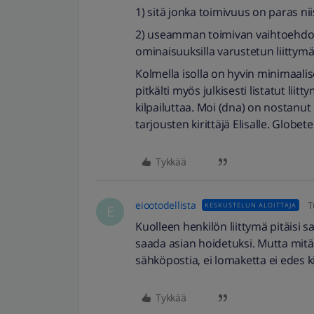
1) sitä jonka toimivuus on paras nii
2) useamman toimivan vaihtoehdon t
ominaisuuksilla varustetun liittym
Kolmella isolla on hyvin minimaalise
pitkälti myös julkisesti listatut liitt
kilpailuttaa. Moi (dna) on nostanut
tarjousten kirittäjä Elisalle. Globete
Tykkää
eiootodellista
T
KESKUSTELUN ALOITTAJA
E
Kuolleen henkilön liittymä pitäisi saa
saada asian hoidetuksi. Mutta mitää
sähköpostia, ei lomaketta ei edes ki
Tykkää