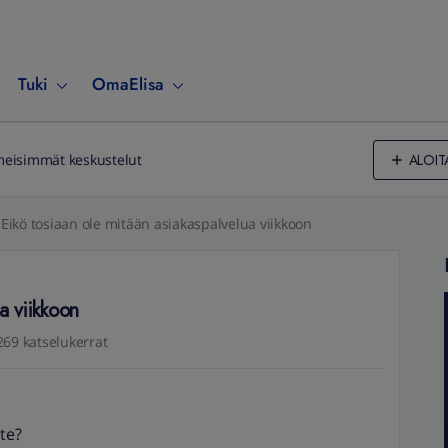
Tuki
OmaElisa
ALOIT
meisimmät keskustelut
Eikö tosiaan ole mitään asiakaspalvelua viikkoon
a viikkoon
269 katselukerrat
te?