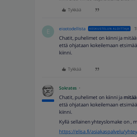
Tykkää
eiootodellista
T
KESKUSTELUN ALOITTAJA
E
Chatit, puhelimet on kiinni ja mitään
että ohjataan kokeilemaan etsimään 
kiinni.
Tykkää
Sokrates
Chatit, puhelimet on kiinni ja
mitää
että ohjataan kokeilemaan etsimään 
kiinni.
Kyllä sellainen yhteyslomake on , mu
https://elisa.fi/asiakaspalvelu/yht