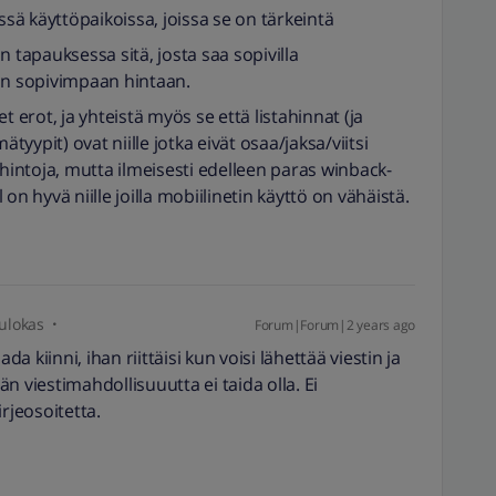
ssä käyttöpaikoissa, joissa se on tärkeintä
apauksessa sitä, josta saa sopivilla
än sopivimpaan hintaan.
t erot, ja yhteistä myös se että listahinnat (ja
ymätyypit) ovat niille jotka eivät osaa/jaksa/viitsi
 hintoja, mutta ilmeisesti edelleen paras winback-
l on hyvä niille joilla mobiilinetin käyttö on vähäistä.
ulokas
Forum|Forum|2 years ago
da kiinni, ihan riittäisi kun voisi lähettää viestin ja
n viestimahdollisuuutta ei taida olla. Ei
rjeosoitetta.