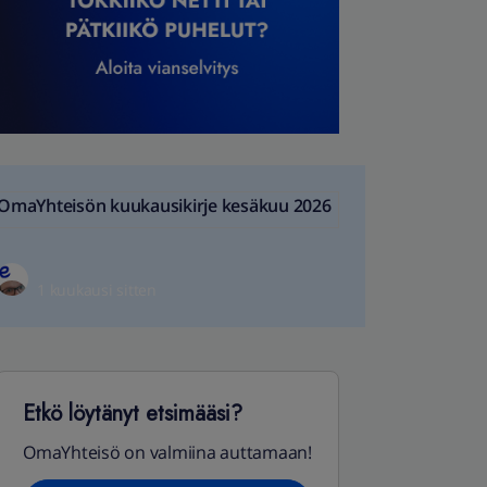
OmaYhteisön kuukausikirje kesäkuu 2026
1 kuukausi sitten
Etkö löytänyt etsimääsi?
OmaYhteisö on valmiina auttamaan!