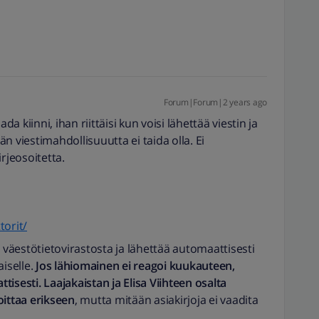
Forum|Forum|2 years ago
da kiinni, ihan riittäisi kun voisi lähettää viestin ja
n viestimahdollisuuutta ei taida olla. Ei
rjeosoitetta.
torit/
 väestötietovirastosta ja lähettää automaattisesti
iselle.
Jos lähiomainen ei reagoi kuukauteen,
tisesti.
Laajakaistan ja Elisa Viihteen osalta
oittaa erikseen
, mutta mitään asiakirjoja ei vaadita