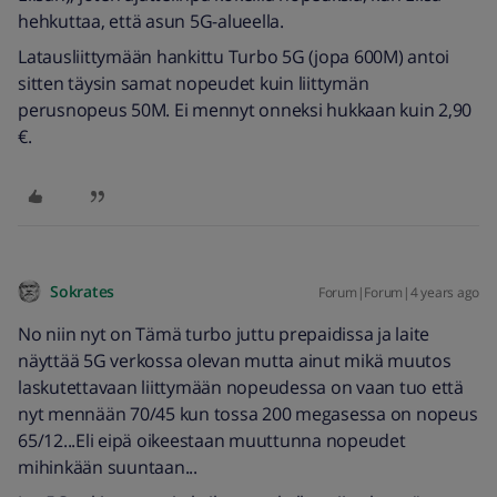
hehkuttaa, että asun 5G-alueella.
Latausliittymään hankittu Turbo 5G (jopa 600M) antoi
sitten täysin samat nopeudet kuin liittymän
perusnopeus 50M. Ei mennyt onneksi hukkaan kuin 2,90
€.
Sokrates
Forum|Forum|4 years ago
No niin nyt on Tämä turbo juttu prepaidissa ja laite
näyttää 5G verkossa olevan mutta ainut mikä muutos
laskutettavaan liittymään nopeudessa on vaan tuo että
nyt mennään 70/45 kun tossa 200 megasessa on nopeus
65/12...Eli eipä oikeestaan muuttunna nopeudet
mihinkään suuntaan...