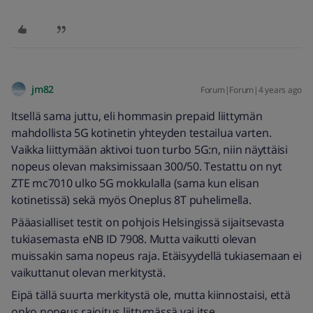
jm82
Forum|Forum|4 years ago
Itsellä sama juttu, eli hommasin prepaid liittymän
mahdollista 5G kotinetin yhteyden testailua varten.
Vaikka liittymään aktivoi tuon turbo 5G:n, niin näyttäisi
nopeus olevan maksimissaan 300/50. Testattu on nyt
ZTE mc7010 ulko 5G mokkulalla (sama kun elisan
kotinetissä) sekä myös Oneplus 8T puhelimella.
Pääasialliset testit on pohjois Helsingissä sijaitsevasta
tukiasemasta eNB ID 7908. Mutta vaikutti olevan
muissakin sama nopeus raja. Etäisyydellä tukiasemaan ei
vaikuttanut olevan merkitystä.
Eipä tällä suurta merkitystä ole, mutta kiinnostaisi, että
onko nopeus rajoitus liittymässä vai itse