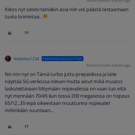
Forum|Forum|4 years ago
Kiitos nyt selvisi tämäkin asia niin voi päästä testaamaan
tuota toimintaa..
Nettolex1234
KESKUSTELUN ALOITTAJA
Forum|Forum|4 years ago
No niin nyt on Tämä turbo juttu prepaidissa ja laite
näyttää 5G verkossa olevan mutta ainut mikä muutos
laskutettavaan liittymään nopeudessa on vaan tuo että
nyt mennään 70/45 kun tossa 200 megasessa on nopeus
65/12...Eli eipä oikeestaan muuttunna nopeudet
mihinkään suuntaan...