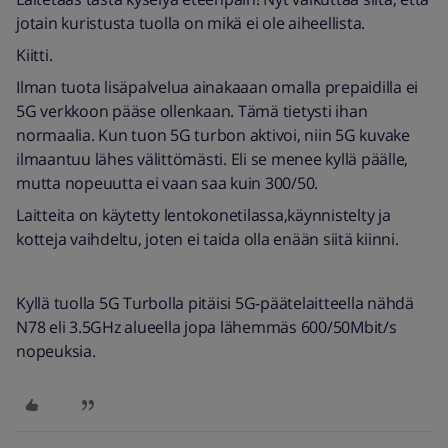
jotain kuristusta tuolla on mikä ei ole aiheellista.
Kiitti.
Ilman tuota lisäpalvelua ainakaaan omalla prepaidilla ei
5G verkkoon pääse ollenkaan. Tämä tietysti ihan
normaalia. Kun tuon 5G turbon aktivoi, niin 5G kuvake
ilmaantuu lähes välittömästi. Eli se menee kyllä päälle,
mutta nopeuutta ei vaan saa kuin 300/50.
Laitteita on käytetty lentokonetilassa,käynnistelty ja
kotteja vaihdeltu, joten ei taida olla enään siitä kiinni.
Kyllä tuolla 5G Turbolla pitäisi 5G-päätelaitteella nähdä
N78 eli 3.5GHz alueella jopa lähemmäs 600/50Mbit/s
nopeuksia.