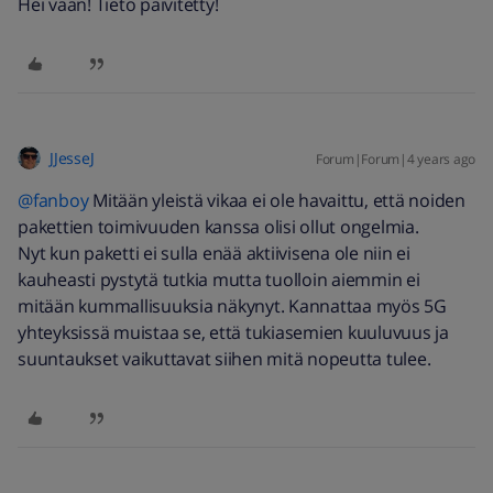
Hei vaan! Tieto päivitetty!
JJesseJ
Forum|Forum|4 years ago
@fanboy
Mitään yleistä vikaa ei ole havaittu, että noiden
pakettien toimivuuden kanssa olisi ollut ongelmia.
Nyt kun paketti ei sulla enää aktiivisena ole niin ei
kauheasti pystytä tutkia mutta tuolloin aiemmin ei
mitään kummallisuuksia näkynyt. Kannattaa myös 5G
yhteyksissä muistaa se, että tukiasemien kuuluvuus ja
suuntaukset vaikuttavat siihen mitä nopeutta tulee.