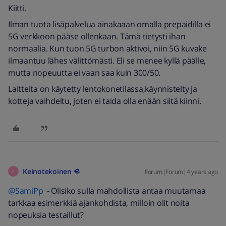
Kiitti.
Ilman tuota lisäpalvelua ainakaaan omalla prepaidilla ei
5G verkkoon pääse ollenkaan. Tämä tietysti ihan
normaalia. Kun tuon 5G turbon aktivoi, niin 5G kuvake
ilmaantuu lähes välittömästi. Eli se menee kyllä päälle,
mutta nopeuutta ei vaan saa kuin 300/50.
Laitteita on käytetty lentokonetilassa,käynnistelty ja
kotteja vaihdeltu, joten ei taida olla enään siitä kiinni.
Keinotekoinen
Forum|Forum|4 years ago
K
@SamiPp
- Olisiko sulla mahdollista antaa muutamaa
tarkkaa esimerkkiä ajankohdista, milloin olit noita
nopeuksia testaillut?