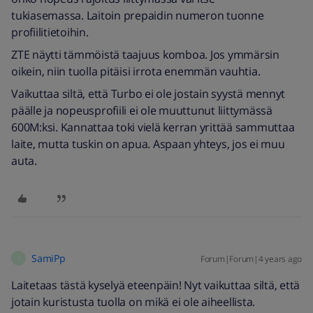
tukiasemassa. Laitoin prepaidin numeron tuonne
profiilitietoihin.
ZTE näytti tämmöistä taajuus komboa. Jos ymmärsin
oikein, niin tuolla pitäisi irrota enemmän vauhtia.
Vaikuttaa siltä, että Turbo ei ole jostain syystä mennyt
päälle ja nopeusprofiili ei ole muuttunut liittymässä
600M:ksi. Kannattaa toki vielä kerran yrittää sammuttaa
laite, mutta tuskin on apua. Aspaan yhteys, jos ei muu
auta.
SamiPp
Forum|Forum|4 years ago
S
Laitetaas tästä kyselyä eteenpäin! Nyt vaikuttaa siltä, että
jotain kuristusta tuolla on mikä ei ole aiheellista.