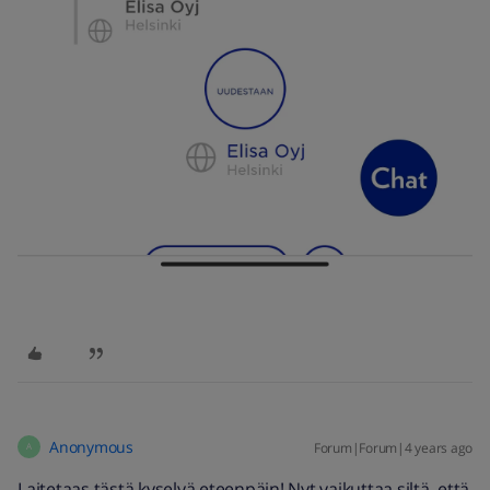
Anonymous
Forum|Forum|4 years ago
A
Laitetaas tästä kyselyä eteenpäin! Nyt vaikuttaa siltä, että