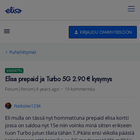
KIRJAUDU OMAYHTEISÖÖN
Puheliittymät
VASTATTU
Elisa prepaid ja Turbo 5G 2.90 € kysymys
Forum|Forum|4 years ago
19 kommenttia
Nettolex1234
Eli mulla on tässä nyt hommattuna prepaid elisa kortti
jossa on saldoa nyt 15e niin voinko minä sitten erikseen
tuon Turbo jutun tilata tähän ?..Pitäisi ensi viikolla päästä