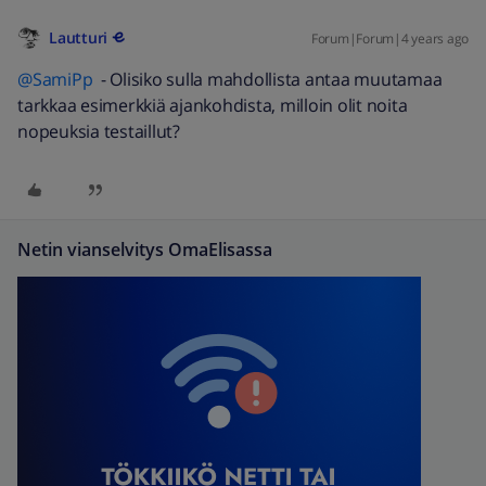
Lautturi
Forum|Forum|4 years ago
@SamiPp
- Olisiko sulla mahdollista antaa muutamaa
tarkkaa esimerkkiä ajankohdista, milloin olit noita
nopeuksia testaillut?
Netin vianselvitys OmaElisassa