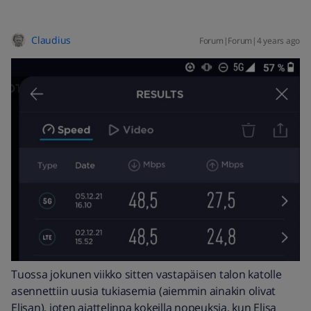
Claudius
Forum|Forum|4 years ago
Tuossa jokunen viikko sitten vastapäisen talon katolle
asennettiin uusia tukiasemia (aiemmin ainakin olivat
Elisan), joten ajattelinpa kokeilla nopeuksia, kun Elisa