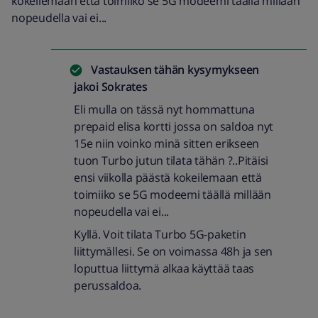
kokeilemaan että toimiiko se 5G modeemi täällä millään
nopeudella vai ei...
Vastauksen tähän kysymykseen
jakoi
Sokrates
Eli mulla on tässä nyt hommattuna
prepaid elisa kortti jossa on saldoa nyt
15e niin voinko minä sitten erikseen
tuon Turbo jutun tilata tähän ?..Pitäisi
ensi viikolla päästä kokeilemaan että
toimiiko se 5G modeemi täällä millään
nopeudella vai ei...
Kyllä. Voit tilata Turbo 5G-paketin
liittymällesi. Se on voimassa 48h ja sen
loputtua liittymä alkaa käyttää taas
perussaldoa.