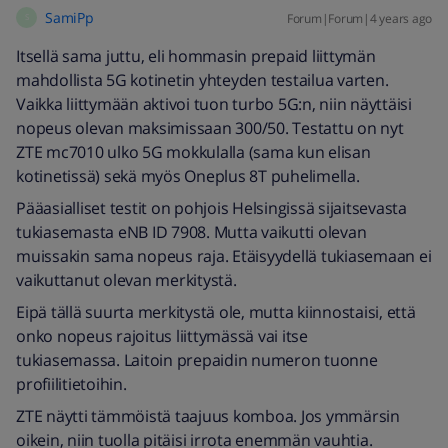
SamiPp
Forum|Forum|4 years ago
S
Itsellä sama juttu, eli hommasin prepaid liittymän
mahdollista 5G kotinetin yhteyden testailua varten.
Vaikka liittymään aktivoi tuon turbo 5G:n, niin näyttäisi
nopeus olevan maksimissaan 300/50. Testattu on nyt
ZTE mc7010 ulko 5G mokkulalla (sama kun elisan
kotinetissä) sekä myös Oneplus 8T puhelimella.
Pääasialliset testit on pohjois Helsingissä sijaitsevasta
tukiasemasta eNB ID 7908. Mutta vaikutti olevan
muissakin sama nopeus raja. Etäisyydellä tukiasemaan ei
vaikuttanut olevan merkitystä.
Eipä tällä suurta merkitystä ole, mutta kiinnostaisi, että
onko nopeus rajoitus liittymässä vai itse
tukiasemassa. Laitoin prepaidin numeron tuonne
profiilitietoihin.
ZTE näytti tämmöistä taajuus komboa. Jos ymmärsin
oikein, niin tuolla pitäisi irrota enemmän vauhtia.