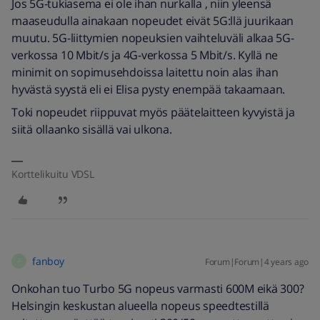
Jos 5G-tukiasema ei ole ihan nurkalla , niin yleensä
maaseudulla ainakaan nopeudet eivät 5G:llä juurikaan
muutu. 5G-liittymien nopeuksien vaihteluväli alkaa 5G-
verkossa 10 Mbit/s ja 4G-verkossa 5 Mbit/s. Kyllä ne
minimit on sopimusehdoissa laitettu noin alas ihan
hyvästä syystä eli ei Elisa pysty enempää takaamaan.
Toki nopeudet riippuvat myös päätelaitteen kyvyistä ja
siitä ollaanko sisällä vai ulkona.
Korttelikuitu VDSL
fanboy
Forum|Forum|4 years ago
F
Onkohan tuo Turbo 5G nopeus varmasti 600M eikä 300?
Helsingin keskustan alueella nopeus speedtestillä