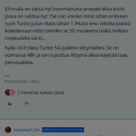
Eli mulla on tässä nyt hommattuna prepaid elisa kortti
jossa on saldoa nyt 15e niin voinko minä sitten erikseen
tuon Turbo jutun tilata tähän ?..Pitäisi ensi viikolla päästä
kokeilemaan että toimiiko se 5G modeemi täällä millään
nopeudella vai ei...
Kyllä. Voit tilata Turbo 5G-paketin liittymällesi. Se on
voimassa 48h ja sen loputtua liittymä alkaa käyttää taas
perussaldoa.
Korttelikuitu VDSL
2 henkilöä tykkää tästä
K
Nettolex1234
KESKUSTELUN ALOITTAJA