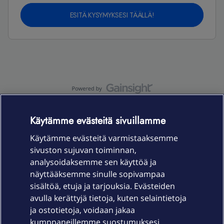
ESITÄ KYSYMYKSESI TÄÄLLÄ!
OmaYhteisö-käyttöehdot
Accessibility statement
Käytämme evästeitä sivuillamme
Käytämme evästeitä varmistaaksemme
sivuston sujuvan toiminnan,
Laitteet & liittymät
analysoidaksemme sen käyttöä ja
näyttääksemme sinulle sopivampaa
sisältöä, etuja ja tarjouksia. Evästeiden
Palvelut
avulla kerättyjä tietoja, kuten selaintietoja
ja ostotietoja, voidaan jakaa
Tuki
kumppaneillemme suostumuksesi