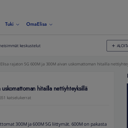
Tuki
OmaElisa
ALOIT
meisimmät keskustelut
Elisa rajaton 5G 600M ja 300M aivan uskomattoman hitailla nettiyhtey
skomattoman hitailla nettiyhteyksillä
651 katselukerrat
jattomat 300M ja 600M 5G liittymät. 600M on pakasta