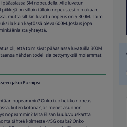
i pääasiassa 5M nopeudella. Alle luvatun
 piikkejä on silloin tällöin nopeustestin mukaan.
sa, mutta siltikin luvattu nopeus on 5-300M. Toimii
uksilla kuin käytössä oleva 600M. Joskus jopa
 minkäänlaista yhteyttä.
us oli, että toimisivat pääasiassa luvatuilla 300M
hintaansa nähden todellisia pettymyksiä molemmat
seen jakoi
Purnipsi
 yhtään nopeammin? Onko tuo heikko nopeus
ikassa, kuten kotona? Jos menet asunnon
hteys nopeammin? Mitä Elisan kuuluvuuskartta
monta tähteä kolmesta 4/5G osalta? Onko