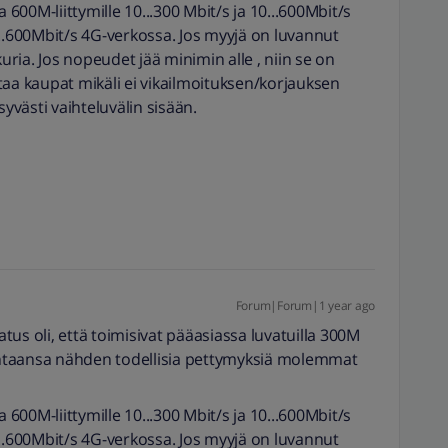
00M-liittymille 10...300 Mbit/s ja 10...600Mbit/s
...600Mbit/s 4G-verkossa. Jos myyjä on luvannut
kuria. Jos nopeudet jää minimin alle , niin se on
taa kaupat mikäli ei vikailmoituksen/korjauksen
västi vaihteluvälin sisään.
Forum|Forum|1 year ago
us oli, että toimisivat pääasiassa luvatuilla 300M
hintaansa nähden todellisia pettymyksiä molemmat
00M-liittymille 10...300 Mbit/s ja 10...600Mbit/s
...600Mbit/s 4G-verkossa. Jos myyjä on luvannut