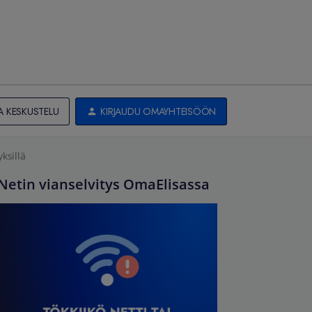
A KESKUSTELU
KIRJAUDU OMAYHTEISÖÖN
ksillä
Netin vianselvitys OmaElisassa