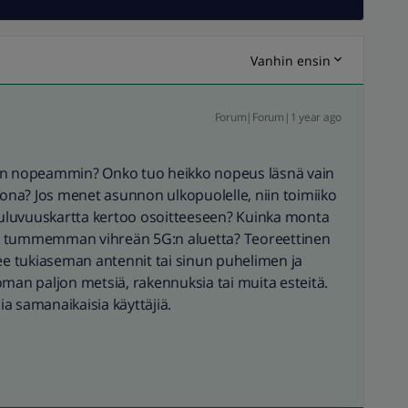
Vanhin ensin
Forum|Forum|1 year ago
ään nopeammin? Onko tuo heikko nopeus läsnä vain
tona? Jos menet asunnon ulkopuolelle, niin toimiiko
uluvuuskartta kertoo osoitteeseen? Kuinka monta
o tummemman vihreän 5G:n aluetta? Teoreettinen
kee tukiaseman antennit tai sinun puhelimen ja
oman paljon metsiä, rakennuksia tai muita esteitä.
sia samanaikaisia käyttäjiä.