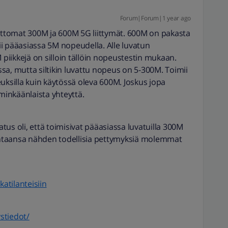
Forum|Forum|1 year ago
jattomat 300M ja 600M 5G liittymät. 600M on pakasta
i pääasiassa 5M nopeudella. Alle luvatun
 piikkejä on silloin tällöin nopeustestin mukaan.
sa, mutta siltikin luvattu nopeus on 5-300M. Toimii
uksilla kuin käytössä oleva 600M. Joskus jopa
 minkäänlaista yhteyttä.
us oli, että toimisivat pääasiassa luvatuilla 300M
hintaansa nähden todellisia pettymyksiä molemmat
katilanteisiin
ystiedot/