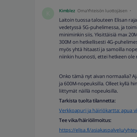
Kimblez
OmaYhteisön luottojäsen
K
Laitoin tuossa talouteen Elisan ra
vedetyssä 5G-puhelimessa, ja toimi
miniminkin siis. Yksittäisiä max 20M
300M on hetkellisesti 4G-puhelimes
myös yhtä hitaasti ja samoilla nope
niinkin huonosti, ettei hetkeen ole
Onko tämä nyt aivan normaalia? Ajat
ja 600M-nopeuksilla. Olleet kyllä 
liittymät näillä nopeuksilla.
Tarkista tuolta tilannetta:
Verkkoapuri ja häiriökartta: apua vi
Tee vika/häiriöilmoitus:
https://elisa.fi/asiakaspalvelu/yhte