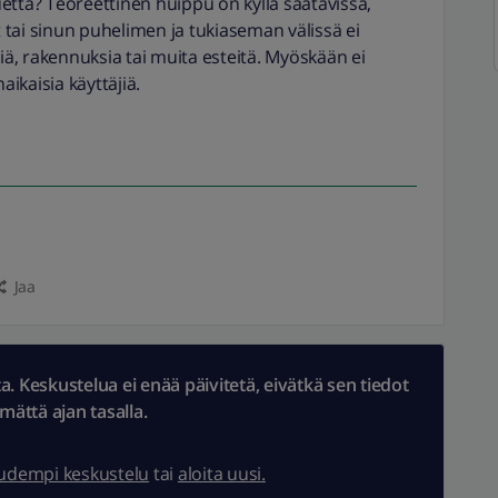
ta? Teoreettinen huippu on kyllä saatavissa,
tai sinun puhelimen ja tukiaseman välissä ei
ä, rakennuksia tai muita esteitä. Myöskään ei
aikaisia käyttäjiä.
Jaa
 Keskustelua ei enää päivitetä, eivätkä sen tiedot
ämättä ajan tasalla.
uudempi keskustelu
tai
aloita uusi.