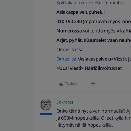
Soittakaa minulle
Häiriöilmoitus
Asiakaspalvelupuhelu:
010 190 240 (mpm/pvm myös jonotu
Numerossa
voi tehdä myös
vika/h
Arjet, pyhät. (Kuuntelet vaan nauh
Omaelisassa:
Omaelisa
/
Asiakaspalvelu>Viestit j
>Uusi viesti> Häiriöilmoitukset
Tykkää
Sokrates
Onko tämä nyt aivan normaalia? Ajat
ja 600M-nopeuksilla. Olleet kyllä 
liittymät näillä nopeuksilla.