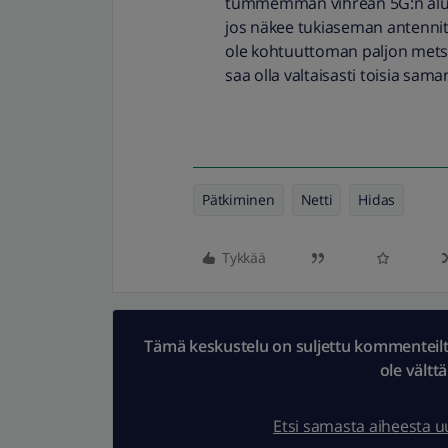
tummemman vihreän 5G:n aluet
jos näkee tukiaseman antennit 
ole kohtuuttoman paljon metsi
saa olla valtaisasti toisia saman
Pätkiminen
Netti
Hidas
Tykkää
Tämä keskustelu on suljettu kommenteilta.
ole vältt
Etsi samasta aiheesta 