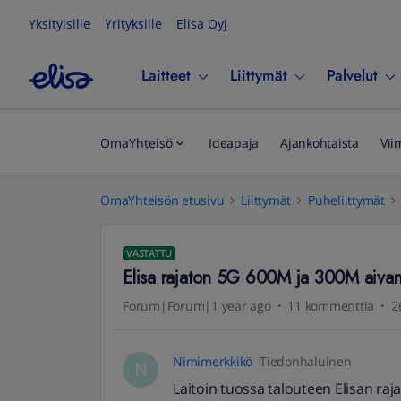
Yksityisille
Yrityksille
Elisa Oyj
Laitteet
Liittymät
Palvelut
OmaYhteisö
Ideapaja
Ajankohtaista
Vii
OmaYhteisön etusivu
Liittymät
Puheliittymät
VASTATTU
Elisa rajaton 5G 600M ja 300M aivan u
Forum|Forum|1 year ago
11 kommenttia
2
Nimimerkkikö
Tiedonhaluinen
N
Laitoin tuossa talouteen Elisan ra