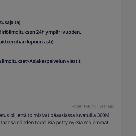
sajalta)​
äiriöilmoituksen
24h ympäri vuoden.
oitteen ihan lopuun asti)
a ilmoitukset>Asiakaspalvelun viestit
Forum|Forum|1 year ago
us oli, että toimisivat pääasiassa luvatuilla 300M
hintaansa nähden todellisia pettymyksiä molemmat