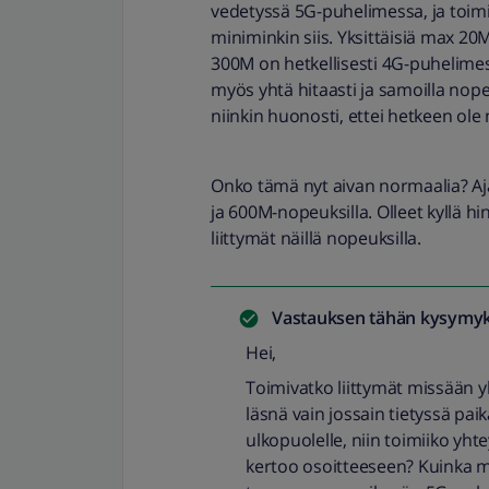
vedetyssä 5G-puhelimessa, ja toimi
miniminkin siis. Yksittäisiä max 20M
300M on hetkellisesti 4G-puhelimes
myös yhtä hitaasti ja samoilla nope
niinkin huonosti, ettei hetkeen ole
Onko tämä nyt aivan normaalia? Ajat
ja 600M-nopeuksilla. Olleet kyllä 
liittymät näillä nopeuksilla.
Vastauksen tähän kysymyk
Hei,
Toimivatko liittymät missään
läsnä vain jossain tietyssä pa
ulkopuolelle, niin toimiiko y
kertoo osoitteeseen? Kuinka 