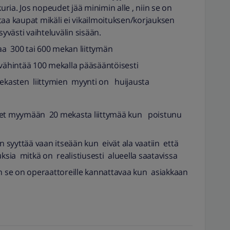
kuria. Jos nopeudet jää minimin alle , niin se on
taa kaupat mikäli ei vikailmoituksen/korjauksen
västi vaihteluvälin sisään.
aa 300 tai 600 mekan liittymän
i vähintää 100 mekalla pääsääntöisesti
mekasten liittymien myynti on huijausta
 et myymään 20 mekasta liittymää kun poistunu
in syyttää vaan itseään kun eivät ala vaatiin että
ia mitkä on realistiusesti alueella saatavissa
un se on operaattoreille kannattavaa kun asiakkaan