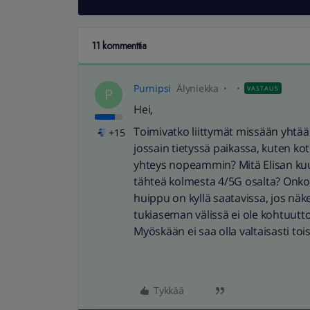
11 kommenttia
Purnipsi
Älyniekka
VASTAUS
P
Hei,
Toimivatko liittymät missään yht
+15
jossain tietyssä paikassa, kuten ko
yhteys nopeammin? Mitä Elisan ku
tähteä kolmesta 4/5G osalta? Onk
huippu on kyllä saatavissa, jos nä
tukiaseman välissä ei ole kohtuutt
Myöskään ei saa olla valtaisasti toi
Tykkää