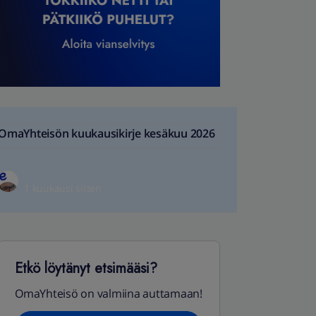
OmaYhteisön kuukausikirje kesäkuu 2026
1 kuukausi sitten
Etkö löytänyt etsimääsi?
OmaYhteisö on valmiina auttamaan!