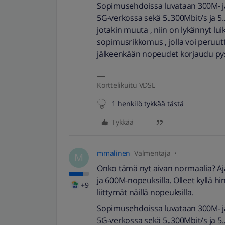
Sopimusehdoissa luvataan 300M- ja 6
5G-verkossa sekä 5..300Mbit/s ja 5
jotakin muuta , niin on lykännyt lui
sopimusrikkomus , jolla voi peruut
jälkeenkään nopeudet korjaudu pysy
Korttelikuitu VDSL
1 henkilö tykkää tästä
Tykkää
mmalinen
Valmentaja
M
Onko tämä nyt aivan normaalia? Ajat
ja 600M-nopeuksilla. Olleet kyllä 
+9
liittymät näillä nopeuksilla.
Sopimusehdoissa luvataan 300M- ja 6
5G-verkossa sekä 5..300Mbit/s ja 5