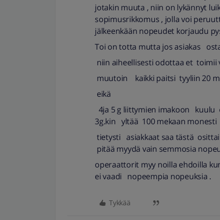
jotakin muuta , niin on lykännyt lui
sopimusrikkomus , jolla voi peruut
jälkeenkään nopeudet korjaudu pysy
Toi on totta mutta jos asiakas ost
niin aiheellisesti odottaa et toimi
muutoin kaikki paitsi tyyliin 20 
eikä
4ja 5 g liittymien imakoon kuulu
3g.kin yltää 100 mekaan monesti
tietysti asiakkaat saa tästä ositta
pitää myydä vain semmosia nopeuks
operaattorit myy noilla ehdoilla k
ei vaadi nopeempia nopeuksia .
Tykkää