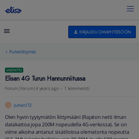
KIRJAUDU OMAYHTEISÖÖN
Puheliittymät
VASTATTU
Elisan 4G Turun Hannunniitussa
Forum|Forum|4 years ago
1 kommentti
Juhani72
J
Olen hyvin tyytymätön liittymääni (Rajaton netti ilman
datakattoa jopa 200M nopeudella 4G-verkossa). Se on
viime aikoina antanut sisätiloissa olematonta nopeutta