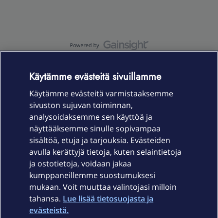
OmaYhteisö-käyttöehdot
Accessibility statement
Käytämme evästeitä sivuillamme
Käytämme evästeitä varmistaaksemme
sivuston sujuvan toiminnan,
Laitteet & liittymät
analysoidaksemme sen käyttöä ja
näyttääksemme sinulle sopivampaa
sisältöä, etuja ja tarjouksia. Evästeiden
Palvelut
avulla kerättyjä tietoja, kuten selaintietoja
ja ostotietoja, voidaan jakaa
Tuki
kumppaneillemme suostumuksesi
mukaan. Voit muuttaa valintojasi milloin
tahansa.
Lue lisää tietosuojasta ja
Ajankohtaista
evästeistä.