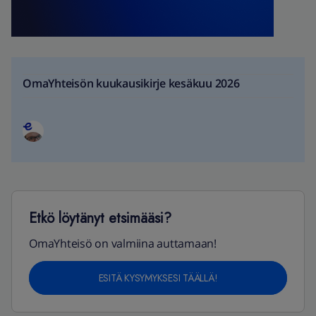
OmaYhteisön kuukausikirje kesäkuu 2026
Etkö löytänyt etsimääsi?
OmaYhteisö on valmiina auttamaan!
ESITÄ KYSYMYKSESI TÄÄLLÄ!