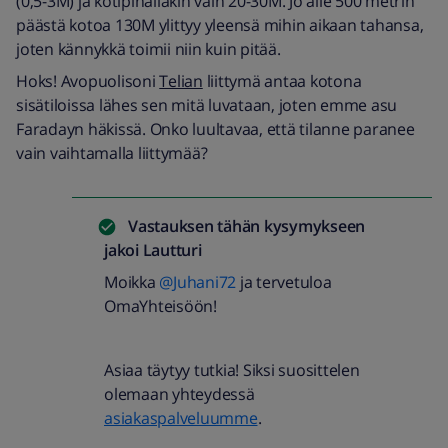
(0,5-3M) ja kotipihallakin vain 20-30M. Jo alle 500 metrin
päästä kotoa 130M ylittyy yleensä mihin aikaan tahansa,
joten kännykkä toimii niin kuin pitää.
Hoks! Avopuolisoni
Telian
liittymä antaa kotona
sisätiloissa lähes sen mitä luvataan, joten emme asu
Faradayn häkissä. Onko luultavaa, että tilanne paranee
vain vaihtamalla liittymää?
Vastauksen tähän kysymykseen
jakoi
Lautturi
Moikka
@Juhani72
ja tervetuloa
OmaYhteisöön!
Asiaa täytyy tutkia! Siksi suosittelen
olemaan yhteydessä
asiakaspalveluumme
.