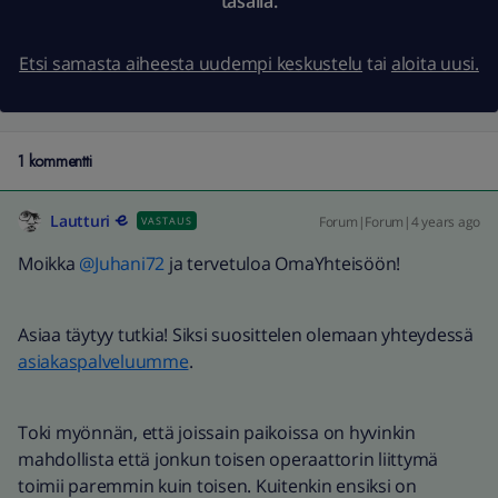
tasalla.
Etsi samasta aiheesta uudempi keskustelu
tai
aloita uusi.
1 kommentti
Lautturi
Forum|Forum|4 years ago
VASTAUS
Moikka
@Juhani72
ja tervetuloa OmaYhteisöön!
Asiaa täytyy tutkia! Siksi suosittelen olemaan yhteydessä
asiakaspalveluumme
.
Toki myönnän, että joissain paikoissa on hyvinkin
mahdollista että jonkun toisen operaattorin liittymä
toimii paremmin kuin toisen. Kuitenkin ensiksi on