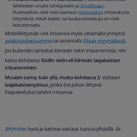
lähetetään sinulle sähköpostiin ja
OmaElisaan
.
Huomaathan, että tulet saamaan
loppulaskun
irtisanotusta
liittymästä, mikäli käyttö- tai kuukausimaksuja on vielä
laskuttamatta.
Mobiililiittymän voit irtisanoa myös ottamalla yhteyttä
asiakaspalveluumme
tai asioimalla
Elisan myymälässä
.
Jos kuitenkin tarkoitat kiinteän netin irtisanomista, niin
katso kohdasta:
Kodin netin eli kiinteän laajakaistan
irtisanominen.
Muuten sama, kuin yllä, mutta kohdassa 2:
Valitaan
laajakaistasopimus,
jonka (tai johon liittyviä
lisäpalveluita) tahdot irtisanoa.
@Kimblez
hyvä ja kattava vastaus tuossa ylhäällä. 👍