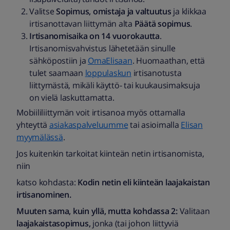
Valitse
Sopimus, omistaja ja valtuutus
ja klikkaa
irtisanottavan liittymän alta
Päätä sopimus
.
Irtisanomisaika on 14 vuorokautta
.
Irtisanomisvahvistus lähetetään sinulle
sähköpostiin ja
OmaElisaan
. Huomaathan, että
tulet saamaan
loppulaskun
irtisanotusta
liittymästä, mikäli käyttö- tai kuukausimaksuja
on vielä laskuttamatta.
Mobiililiittymän voit irtisanoa myös ottamalla
yhteyttä
asiakaspalveluumme
tai asioimalla
Elisan
myymälässä
.
Jos kuitenkin tarkoitat kiinteän netin irtisanomista,
niin
katso kohdasta:
Kodin netin eli kiinteän laajakaistan
irtisanominen.
Muuten sama, kuin yllä, mutta kohdassa 2:
Valitaan
laajakaistasopimus,
jonka (tai johon liittyviä