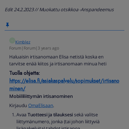
Edit 24.2.2023 // Muokattu otsikkoa -Anspandeemus
K
Kimblez
Forum|Forum|3 years ago
Haluaisin irtisanomaan Elisa netistä koska en
tarvitse enää kiitos ja irtisanomaan minua heti
Tuolla ohjetta:
https://elisa.fi/asiakaspalvelu/sopimukset/irtisano
minen/
Mobiililiittymän irtisanominen
Kirjaudu
OmaElisaan
.
Avaa
Tuotteesi ja tilauksesi
sekä valitse
liittymänumero, jonka (tai johon liittyviä
lisäpalveluita) tahdot irtisanoa.