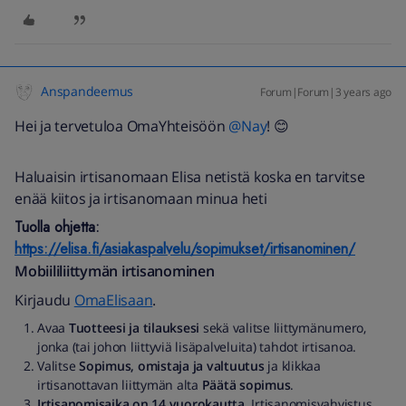
Anspandeemus
Forum|Forum|3 years ago
Hei ja tervetuloa OmaYhteisöön
@Nay
! 😊
Haluaisin irtisanomaan Elisa netistä koska en tarvitse
enää kiitos ja irtisanomaan minua heti
Tuolla ohjetta:
https://elisa.fi/asiakaspalvelu/sopimukset/irtisanominen/
Mobiililiittymän irtisanominen
Kirjaudu
OmaElisaan
.
Avaa
Tuotteesi ja tilauksesi
sekä valitse liittymänumero,
jonka (tai johon liittyviä lisäpalveluita) tahdot irtisanoa.
Valitse
Sopimus, omistaja ja valtuutus
ja klikkaa
irtisanottavan liittymän alta
Päätä sopimus
.
Irtisanomisaika on 14 vuorokautta
. Irtisanomisvahvistus