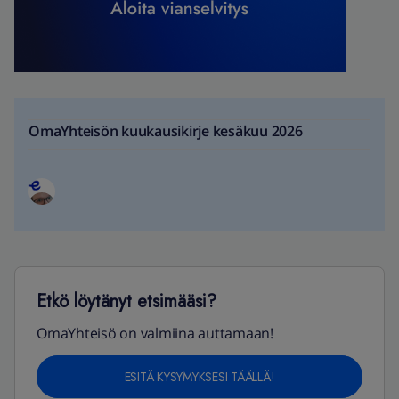
OmaYhteisön kuukausikirje kesäkuu 2026
Etkö löytänyt etsimääsi?
OmaYhteisö on valmiina auttamaan!
ESITÄ KYSYMYKSESI TÄÄLLÄ!