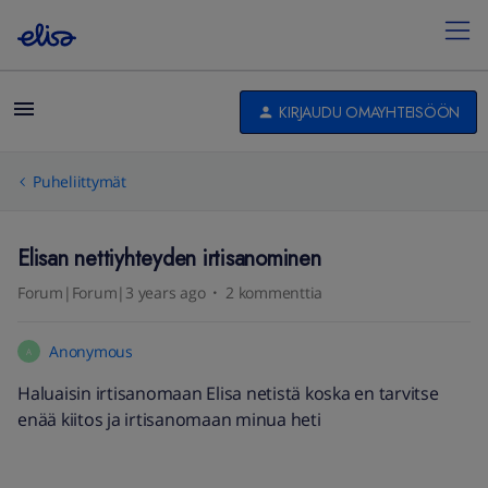
KIRJAUDU OMAYHTEISÖÖN
Puheliittymät
Elisan nettiyhteyden irtisanominen
Forum|Forum|3 years ago
2 kommenttia
Anonymous
A
Haluaisin irtisanomaan Elisa netistä koska en tarvitse
enää kiitos ja irtisanomaan minua heti