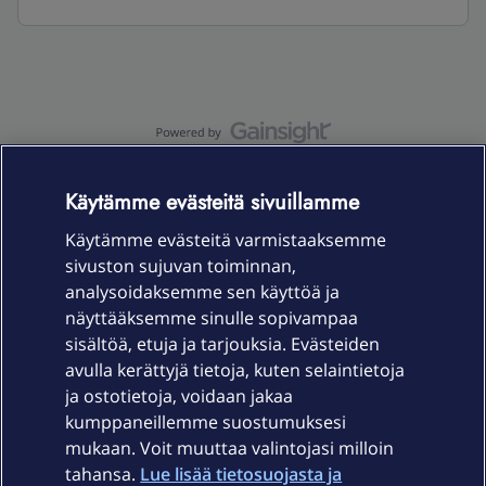
OmaYhteisö-käyttöehdot
Accessibility statement
Käytämme evästeitä sivuillamme
Käytämme evästeitä varmistaaksemme
sivuston sujuvan toiminnan,
Laitteet & liittymät
analysoidaksemme sen käyttöä ja
näyttääksemme sinulle sopivampaa
sisältöä, etuja ja tarjouksia. Evästeiden
Palvelut
avulla kerättyjä tietoja, kuten selaintietoja
ja ostotietoja, voidaan jakaa
Tuki
kumppaneillemme suostumuksesi
mukaan. Voit muuttaa valintojasi milloin
tahansa.
Lue lisää tietosuojasta ja
Ajankohtaista