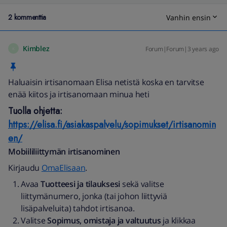
2 kommenttia
Vanhin ensin
Kimblez
Forum|Forum|3 years ago
K
Haluaisin irtisanomaan Elisa netistä koska en tarvitse
enää kiitos ja irtisanomaan minua heti
Tuolla ohjetta:
https://elisa.fi/asiakaspalvelu/sopimukset/irtisanomin
en/
Mobiililiittymän irtisanominen
Kirjaudu
OmaElisaan
.
Avaa
Tuotteesi ja tilauksesi
sekä valitse
liittymänumero, jonka (tai johon liittyviä
lisäpalveluita) tahdot irtisanoa.
Valitse
Sopimus, omistaja ja valtuutus
ja klikkaa