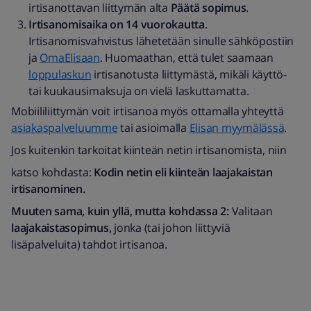
irtisanottavan liittymän alta
Päätä sopimus
.
Irtisanomisaika on 14 vuorokautta
.
Irtisanomisvahvistus lähetetään sinulle sähköpostiin
ja
OmaElisaan
. Huomaathan, että tulet saamaan
loppulaskun
irtisanotusta liittymästä, mikäli käyttö-
tai kuukausimaksuja on vielä laskuttamatta.
Mobiililiittymän voit irtisanoa myös ottamalla yhteyttä
asiakaspalveluumme
tai asioimalla
Elisan myymälässä
.
Jos kuitenkin tarkoitat kiinteän netin irtisanomista, niin
katso kohdasta:
Kodin netin eli kiinteän laajakaistan
irtisanominen.
Muuten sama, kuin yllä, mutta kohdassa 2:
Valitaan
laajakaistasopimus,
jonka (tai johon liittyviä
lisäpalveluita) tahdot irtisanoa.