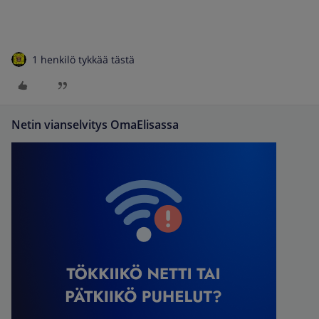
1 henkilö tykkää tästä
Netin vianselvitys OmaElisassa