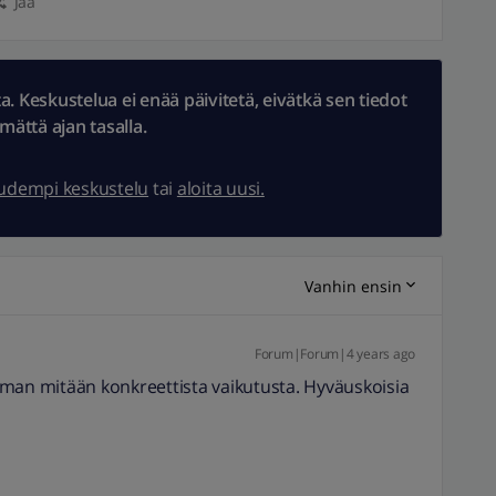
Jaa
 Keskustelua ei enää päivitetä, eivätkä sen tiedot
ämättä ajan tasalla.
uudempi keskustelu
tai
aloita uusi.
Vanhin ensin
Forum|Forum|4 years ago
lman mitään konkreettista vaikutusta. Hyväuskoisia