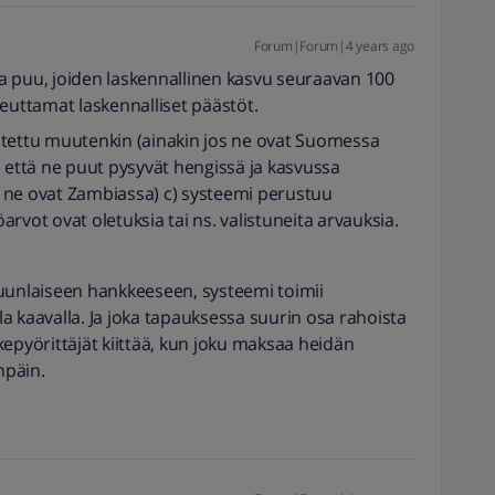
Forum|Forum|4 years ago
a puu, joiden laskennallinen kasvu seuraavan 100
heuttamat laskennalliset päästöt.
stutettu muutenkin (ainakin jos ne ovat Suomessa
, että ne puut pysyvät hengissä ja kasvussa
 ne ovat Zambiassa) c) systeemi perustuu
öarvot ovat oletuksia tai ns. valistuneita arvauksia.
muunlaiseen hankkeeseen, systeemi toimii
a kaavalla. Ja joka tapauksessa suurin osa rahoista
epyörittäjät kiittää, kun joku maksaa heidän
npäin.