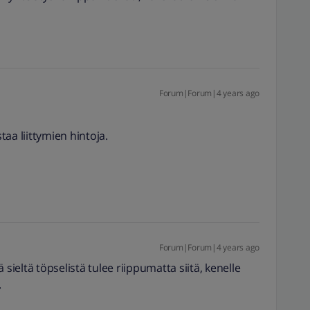
Forum|Forum|4 years ago
aa liittymien hintoja.
Forum|Forum|4 years ago
eltä töpselistä tulee riippumatta siitä, kenelle
.