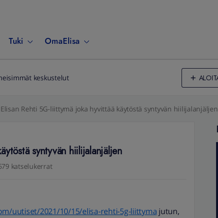
Tuki
OmaElisa
ALOIT
meisimmät keskustelut
Elisan Rehti 5G-liittymä joka hyvittää käytöstä syntyvän hiilijalanjäljen
äytöstä syntyvän hiilijalanjäljen
679 katselukerrat
m/uutiset/2021/10/15/elisa-rehti-5g-liittyma
jutun,