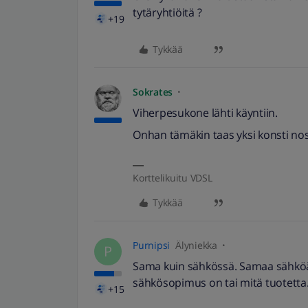
tytäryhtiöitä ?
+19
Tykkää
Sokrates
Viherpesukone lähti käyntiin.
Onhan tämäkin taas yksi konsti nost
Korttelikuitu VDSL
Tykkää
Purnipsi
Älyniekka
P
Sama kuin sähkössä. Samaa sähköä si
sähkösopimus on tai mitä tuotetta
+15