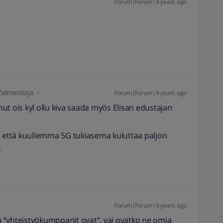
Forum|Forum|4 years ago
Valmentaja
Forum|Forum|4 years ago
ut ois kyl ollu kiva saada myös Elisan edustajan
, että kuullemma 5G tukiasema kuluttaa paljon
.
Forum|Forum|4 years ago
mä “yhteistyökumppanit ovat”, vai ovatko ne omia