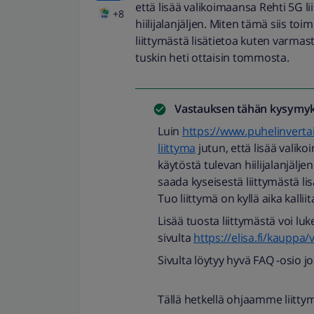
että lisää valikoimaansa Rehti 5G l
+8
hiilijalanjäljen. Miten tämä siis to
liittymästä lisätietoa kuten varmasti
tuskin heti ottaisin tommosta.
Vastauksen tähän kysymyk
Luin
https://www.puhelinvertai
liittyma
jutun, että lisää valik
käytöstä tulevan hiilijalanjälje
saada kyseisestä liittymästä l
Tuo liittymä on kyllä aika kalli
Lisää tuosta liittymästä voi luk
sivulta
https://elisa.fi/kauppa/
Sivulta löytyy hyvä FAQ -osio j
Tällä hetkellä ohjaamme liitty