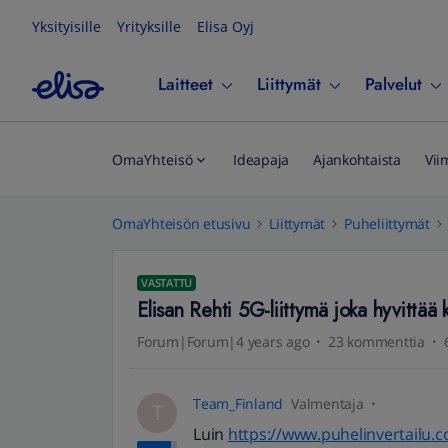
Yksityisille
Yrityksille
Elisa Oyj
Laitteet
Liittymät
Palvelut
OmaYhteisö
Ideapaja
Ajankohtaista
Vii
OmaYhteisön etusivu
Liittymät
Puheliittymät
VASTATTU
Elisan Rehti 5G-liittymä joka hyvittää k
Forum|Forum|4 years ago
23 kommenttia
Team_Finland
Valmentaja
T
Luin
https://www.puhelinvertailu.co