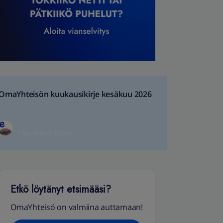
OmaYhteisön kuukausikirje kesäkuu 2026
1 kuukausi sitten
Etkö löytänyt etsimääsi?
OmaYhteisö on valmiina auttamaan!