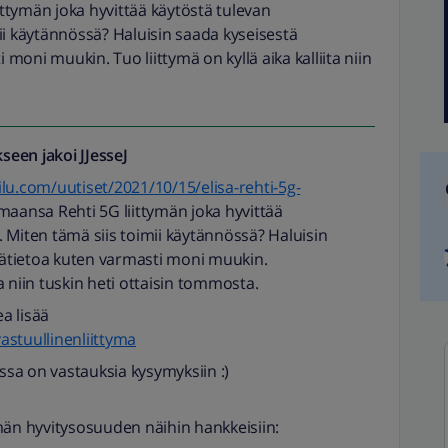
iittymän joka hyvittää käytöstä tulevan
imii käytännössä? Haluisin saada kyseisestä
 moni muukin. Tuo liittymä on kyllä aika kalliita niin
seen jakoi
JJesseJ
lu.com/uutiset/2021/10/15/elisa-rehti-5g-
oimaansa Rehti 5G liittymän joka hyvittää
n. Miten tämä siis toimii käytännössä? Haluisin
isätietoa kuten varmasti moni muukin.
ita niin tuskin heti ottaisin tommosta.
ea lisää
vastuullinenliittyma
ossa on vastauksia kysymyksiin :)
män hyvitysosuuden näihin hankkeisiin: