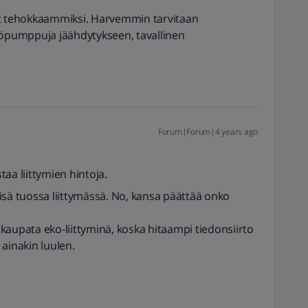
ät tehokkaammiksi. Harvemmin tarvitaan
pumppuja jäähdytykseen, tavallinen
Forum|Forum|4 years ago
aa liittymien hintoja.
isä tuossa liittymässä. No, kansa päättää onko
i kaupata eko-liittyminä, koska hitaampi tiedonsiirto
ainakin luulen.