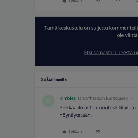
Tykkää
Tämä keskustelu on suljettu kommenteilta.
ole vältt
Etsi samasta aiheesta 
23 kommenttia
Kimblez
OmaYhteisön luottojäsen
K
Pelkkää ilmastonmuutoskikkailua i
höynäytetään.
Tykkää