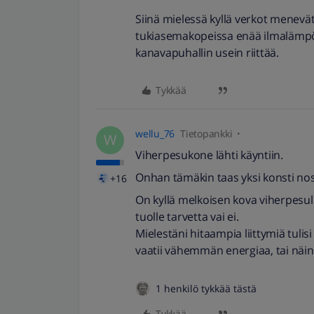
Siinä mielessä kyllä verkot menev
tukiasemakopeissa enää ilmalämpö
kanavapuhallin usein riittää.
Tykkää
wellu_76
Tietopankki
W
Viherpesukone lähti käyntiin.
Onhan tämäkin taas yksi konsti nost
+16
On kyllä melkoisen kova viherpesul
tuolle tarvetta vai ei.
Mielestäni hitaampia liittymiä tulis
vaatii vähemmän energiaa, tai näin 
1 henkilö tykkää tästä
Tykkää