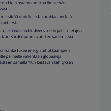
xin biojalostamo poistaa ilmakehän
ssaa.
 metsittää uudelleen Kolumbian herkkiä
metsiksi.
projekti edistää biodiversiteetin ja hiilinielujen
mbodžan Kardemummavuorten sademetsiä
rd
-hanke tukee energiatehokkaampien
ille perheille vähentäen globaaleja
istäen samalla YK:n kestävän kehityksen