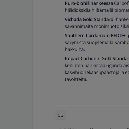
Puro-biohiilihankeessa
Carbofe
hiilidioksidia hiiltämällä bioma
Vichada Gold Standard
-hanke
savannimaita monimuotoisiksi 
Southern Cardamom REDD+
-
säilymistä suojelemalla Ka
hakkuilta.
Impact Carbonin Gold Standa
keitinten hankintaa ugandalais
kasvihuonekaasupäästöjä ja ed
tavoitteita.
5G