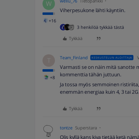
wellu_76
Tietopankki
W
Viherpesukone lähti käyntiin.
+16
3 henkilöä tykkää tästä
Tykkää
Team_Finland
KESKUSTELUN ALOITTAJA
T
Varmasti se on näin mitä sanotte m
kommenttia tähän juttuun.
+8
Ja tossa myös semmoinen ristiriita
enemmän energiaa kuin 4, 3 tai 2G
Tykkää
tontze
Superstara
Olis kyllä kans kiva tietää ketä nä