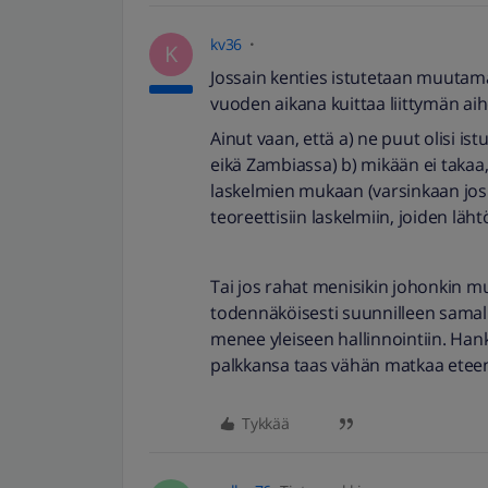
kv36
K
Jossain kenties istutetaan muutam
vuoden aikana kuittaa liittymän ai
Ainut vaan, että a) ne puut olisi i
eikä Zambiassa) b) mikään ei takaa
laskelmien mukaan (varsinkaan jos
teoreettisiin laskelmiin, joiden läht
Tai jos rahat menisikin johonkin 
todennäköisesti suunnilleen samall
menee yleiseen hallinnointiin. Hank
palkkansa taas vähän matkaa etee
Tykkää