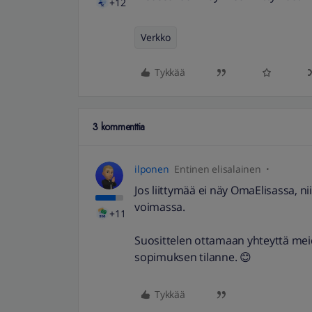
+12
Verkko
Tykkää
3 kommenttia
ilponen
Entinen elisalainen
Jos liittymää ei näy OmaElisassa, 
voimassa.
+11
Suosittelen ottamaan yhteyttä me
sopimuksen tilanne. 😊
Tykkää