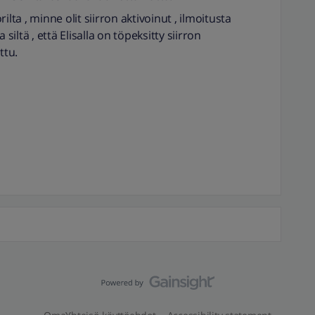
lta , minne olit siirron aktivoinut , ilmoitusta
a siltä , että Elisalla on töpeksitty siirron
ttu.