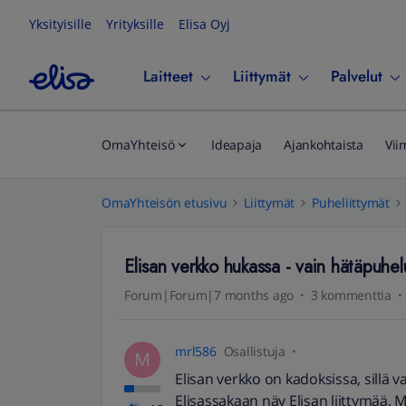
Yksityisille
Yrityksille
Elisa Oyj
Laitteet
Liittymät
Palvelut
OmaYhteisö
Ideapaja
Ajankohtaista
Vii
OmaYhteisön etusivu
Liittymät
Puheliittymät
Elisan verkko hukassa - vain hätäpuhelut
Forum|Forum|7 months ago
3 kommenttia
mrl586
Osallistuja
M
Elisan verkko on kadoksissa, sillä 
Elisassakaan näy Elisan liittymää. 