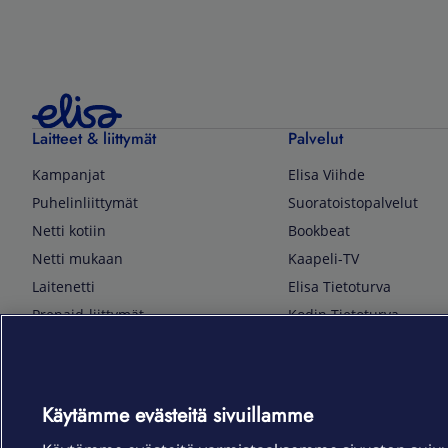
Laitteet & liittymät
Palvelut
Kampanjat
Elisa Viihde
Puhelinliittymät
Suoratoistopalvelut
Netti kotiin
Bookbeat
Netti mukaan
Kaapeli-TV
Laitenetti
Elisa Tietoturva
Prepaid-liittymät
Kodin Tietoturva
Puhelimet ja tarvikkeet
Mobiilivarmenne
Tietotekniikka
Kuka soittaa
Pelaaminen
Sähköpostipalvelu
Käytämme evästeitä sivuillamme
TV & audio
Elisa Kotiverkko