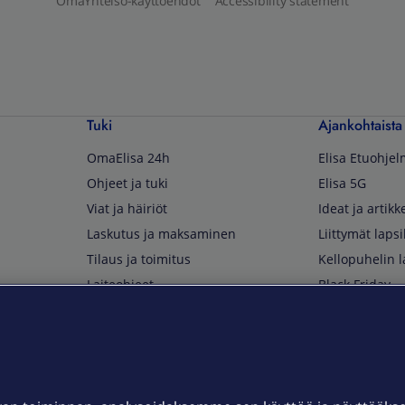
OmaYhteisö-käyttöehdot
Accessibility statement
Tuki
Ajankohtaista
OmaElisa 24h
Elisa Etuohje
Ohjeet ja tuki
Elisa 5G
Viat ja häiriöt
Ideat ja artikke
Laskutus ja maksaminen
Liittymät lapsi
Tilaus ja toimitus
Kellopuhelin l
Laiteohjeet
Black Friday
Asiakaspalvelun yhteystiedot
Huippuetuja El
Soita Omagurulle
OmaYhteisö
Myymälät ja myyntipisteet