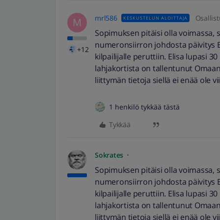
mrl586
Osallist
KESKUSTELUN ALOITTAJA
M
Sopimuksen pitäisi olla voimassa, si
numeronsiirron johdosta päivitys Eli
+12
kilpailijalle peruttiin. Elisa lupasi 
lahjakortista on tallentunut Omaan
liittymän tietoja siellä ei enää ole
1 henkilö tykkää tästä
Tykkää
Sokrates
Sopimuksen pitäisi olla voimassa, si
numeronsiirron johdosta päivitys Eli
kilpailijalle peruttiin. Elisa lupasi 
lahjakortista on tallentunut Omaan
liittymän tietoja siellä ei enää ole