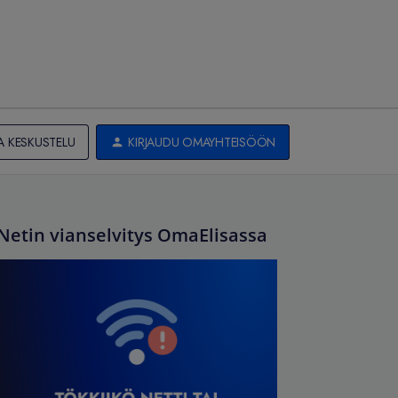
A KESKUSTELU
KIRJAUDU OMAYHTEISÖÖN
Netin vianselvitys OmaElisassa