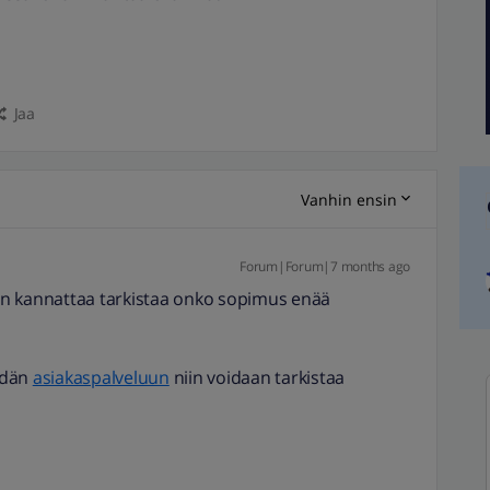
Jaa
Vanhin ensin
Forum|Forum|7 months ago
niin kannattaa tarkistaa onko sopimus enää
idän
asiakaspalveluun
niin voidaan tarkistaa