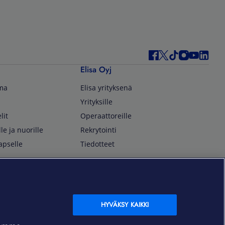
Elisa Oyj
lma
Elisa yrityksenä
Yrityksille
lit
Operaattoreille
lle ja nuorille
Rekrytointi
apselle
Tiedotteet
In English
isan asiakkaille
Customer Service
OmaElisa Self Service
HYVÄKSY KAIKKI
Moving to Finland