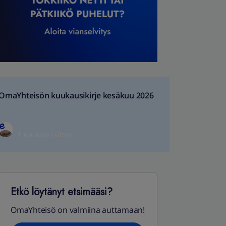
OmaYhteisön kuukausikirje kesäkuu 2026
1 kuukausi sitten
Etkö löytänyt etsimääsi?
OmaYhteisö on valmiina auttamaan!