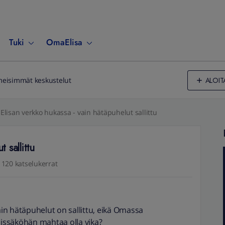
Tuki
OmaElisa
ALOIT
meisimmät keskustelut
Elisan verkko hukassa - vain hätäpuhelut sallittu
 sallittu
120 katselukerrat
vain hätäpuhelut on sallittu, eikä Omassa
Missäköhän mahtaa olla vika?