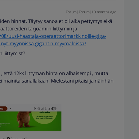
Forum|Forum|10 months ago
iiden hinnat. Täytyy sanoa et oli aika pettymys eikä
attoreiden tarjoamiin liittymiin ja
9/08/uusi-haastaja-operaattorimarkkinoille-giga-
mat-nyt-myynnissa-gigantin-myymaloissa/
 liittymist?
 , että 12kk liittymän hinta on alhaisempi , mutta
i mainita sanallakaan. Mielestäni pitäisi ja näinhän