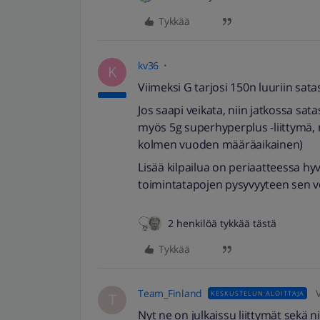
Tykkää
kv36
K
Viimeksi G tarjosi 150n luuriin sata
Jos saapi veikata, niin jatkossa sa
myös 5g superhyperplus -liittymä, ny
kolmen vuoden määräaikainen)
Lisää kilpailua on periaatteessa h
toimintatapojen pysyvyyteen sen ver
2 henkilöä tykkää tästä
Tykkää
Team_Finland
KESKUSTELUN ALOITTAJA
T
Nyt ne on julkaissu liittymät sekä n