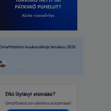
OmaYhteisön kuukausikirje kesäkuu 2026
1 kuukausi sitten
Etkö löytänyt etsimääsi?
OmaYhteisö on valmiina auttamaan!