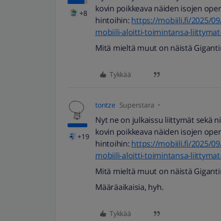
kovin poikkeava näiden isojen opera
+8
hintoihin:
https://mobiili.fi/2025/0
mobiili-aloitti-toimintansa-liitty
Mitä mieltä muut on näistä Gigantin
Tykkää
tontze
Superstara
Nyt ne on julkaissu liittymät sekä n
kovin poikkeava näiden isojen opera
+19
hintoihin:
https://mobiili.fi/2025/0
mobiili-aloitti-toimintansa-liitty
Mitä mieltä muut on näistä Gigantin
Määräaikaisia, hyh.
Tykkää