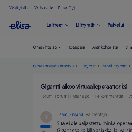
Yksityisille
Yrityksille
Elisa Oyj
Laitteet
Liittymät
Palvelut
OmaYhteisö
Ideapaja
Ajankohtaista
Vii
OmaYhteisön etusivu
Liittymät
Puheliittymät
Gigantti aikoo virtuaalioperaattoriksi
Forum|Forum|1 year ago
14 kommenttia
7
Team_Finland
Valmentaja
T
Sitä ei ole paljastettu minkä opera
Gigantissa kaikilla asiakkailla, var