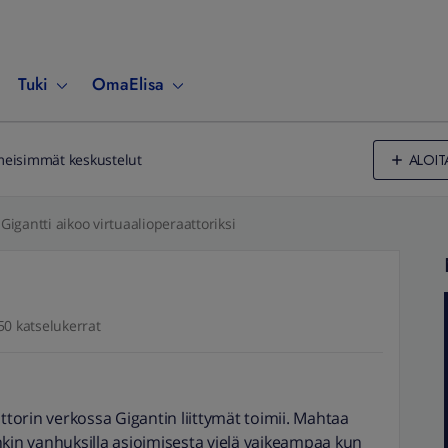
Tuki
OmaElisa
ALOIT
meisimmät keskustelut
Gigantti aikoo virtuaalioperaattoriksi
50 katselukerrat
attorin verkossa Gigantin liittymät toimii. Mahtaa
sinkin vanhuksilla asioimisesta vielä vaikeampaa kun