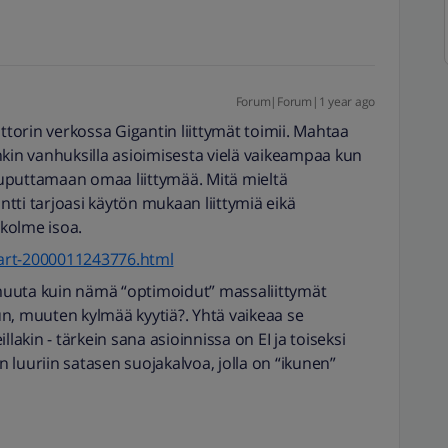
Forum|Forum|1 year ago
attorin verkossa Gigantin liittymät toimii. Mahtaa
sinkin vanhuksilla asioimisesta vielä vaikeampaa kun
 tuputtamaan omaa liittymää. Mitä mieltä
antti tarjoasi käytön mukaan liittymiä eikä
kolme isoa.
i/art-2000011243776.html
n muuta kuin nämä “optimoidut” massaliittymät
vun, muuten kylmää kyytiä?. Yhtä vaikeaa se
llakin - tärkein sana asioinnissa on EI ja toiseksi
0n luuriin satasen suojakalvoa, jolla on “ikunen”