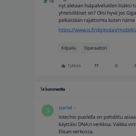
+8
nyt aletaan lisäpalveluiden lisäksi
yhteisöläiset on? Olisi hyvä jos Gig
pelkästään rajattomia kuten nämä 
https://www.is.fi/digitoday/mobiil
Kilpailu
Operaattori
Tykkää
14 kommenttia
starfall
S
Iotechin puolella on pohdittu asiaa j
käyttäisi DNA:n verkkoa. Vaikka virt
Elisan verkossa.