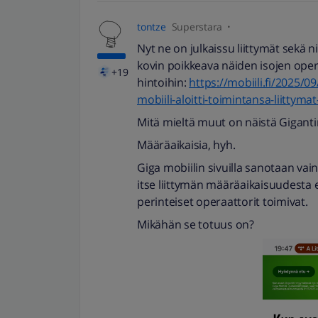
tontze
Superstara
Nyt ne on julkaissu liittymät sekä n
kovin poikkeava näiden isojen opera
+19
hintoihin:
https://mobiili.fi/2025/0
mobiili-aloitti-toimintansa-liitty
Mitä mieltä muut on näistä Gigantin
Määräaikaisia, hyh.
Giga mobiilin sivuilla sanotaan vain
itse liittymän määräaikaisuudesta e
perinteiset operaattorit toimivat.
Mikähän se totuus on?