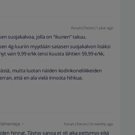
Forum|Forum|1 year ago
sen suojakalvoa, jolla on “ikunen” takuu.
tasen 4g-luuriin myydään satasen suojakalvon lisäksi
t vain 9,99 e/kk (ensi kuusta lähtien 59,99 e/kk,
yvästä, mutta luotan näiden kodinkoneliikkeiden
ran, että en ala vielä innosta hihkua.
Valmentaja
Forum|Forum|10 months ago
iiden hinnat. Täytyy sanoa et oli aika pettymys eikä