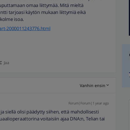
 tuputtamaan omaa liittymää. Mitä mieltä
antti tarjoasi käytön mukaan liittymiä eikä
kolme isoa.
i/art-2000011243776.html
Jaa
Vanhin ensin
Forum|Forum|1 year ago
a siellä olisi päädytty siihen, että mahdollisesti
uaalioperaattorina voitaisiin ajaa DNA:n, Telian tai