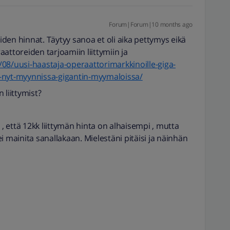
Forum|Forum|10 months ago
iiden hinnat. Täytyy sanoa et oli aika pettymys eikä
attoreiden tarjoamiin liittymiin ja
9/08/uusi-haastaja-operaattorimarkkinoille-giga-
mat-nyt-myynnissa-gigantin-myymaloissa/
 liittymist?
 , että 12kk liittymän hinta on alhaisempi , mutta
i mainita sanallakaan. Mielestäni pitäisi ja näinhän