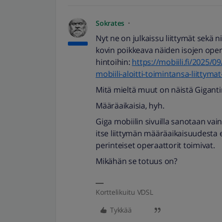
Sokrates
Nyt ne on julkaissu liittymät sekä n
kovin poikkeava näiden isojen opera
hintoihin:
https://mobiili.fi/2025/0
mobiili-aloitti-toimintansa-liitty
Mitä mieltä muut on näistä Gigantin
Määräaikaisia, hyh.
Giga mobiilin sivuilla sanotaan vain
itse liittymän määräaikaisuudesta e
perinteiset operaattorit toimivat.
Mikähän se totuus on?
Korttelikuitu VDSL
Tykkää