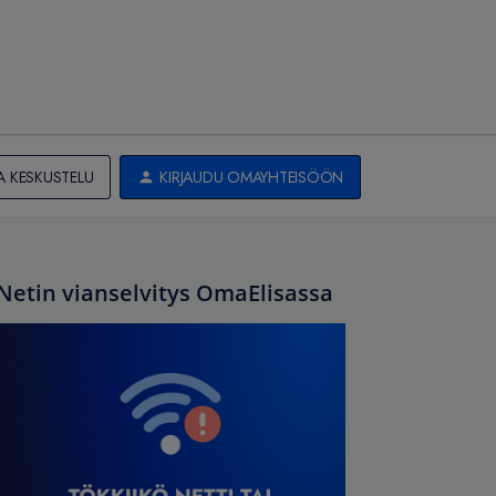
A KESKUSTELU
KIRJAUDU OMAYHTEISÖÖN
Netin vianselvitys OmaElisassa