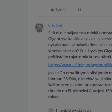
Tykkää
Claudius
Sitä ei ole paljastettu minkä opera
Gigantissa kaikilla asiakkailla, var
nyt aletaan lisäpalveluiden lisäksi
yhteisöläiset on? Olisi hyvä jos Gig
pelkästään rajattomia kuten nämä 
https://www.is.fi/digitoday/mobiil
Jos se Gn oma liittymä olisi jotai
hintaan 35 €/kk, niin ehkä saisi sii
ikäihmisten asiointi on operaattorei
tärkein on EI. Viimeksi G tarjosi 15
takuu.
1 henkilö tykkää tästä