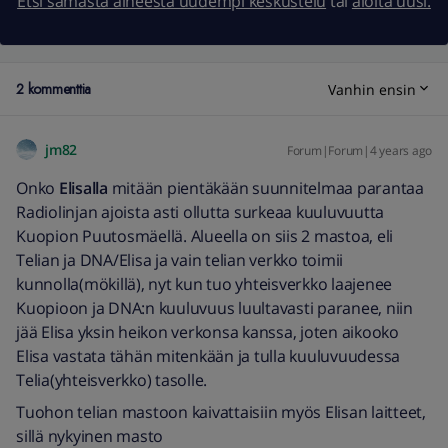
Etsi samasta aiheesta uudempi keskustelu
tai
aloita uusi.
2 kommenttia
Vanhin ensin
jm82
Forum|Forum|4 years ago
Onko
Elisalla
​​​​​​ mitään pientäkään suunnitelmaa parantaa
Radiolinjan ajoista asti ollutta surkeaa kuuluvuutta
Kuopion Puutosmäellä. Alueella on siis 2 mastoa, eli
Telian ja DNA/Elisa ja vain telian verkko toimii
kunnolla(mökillä), nyt kun tuo yhteisverkko laajenee
Kuopioon ja DNA:n kuuluvuus luultavasti paranee, niin
jää Elisa yksin heikon verkonsa kanssa, joten aikooko
Elisa vastata tähän mitenkään ja tulla kuuluvuudessa
Telia(yhteisverkko) tasolle.
Tuohon telian mastoon kaivattaisiin myös Elisan laitteet,
sillä nykyinen masto