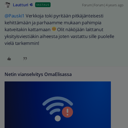
Lautturi
Forum|Forum|4 years ago
VASTAUS
@Pauski1
Verkkoja toki pyritään pitkäjänteisesti
kehittämään ja parhaamme mukaan pahimpia
katveitakin kattamaan
Olit näköjään laittanut
yksityisviestiäkin aiheesta joten vastattu sille puolelle
vielä tarkemmin!
Netin vianselvitys OmaElisassa