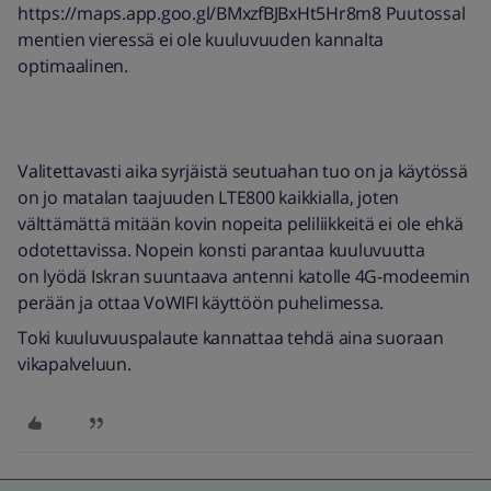
https://maps.app.goo.gl/BMxzfBJBxHt5Hr8m8 Puutossal
mentien vieressä ei ole kuuluvuuden kannalta
optimaalinen.
Valitettavasti aika syrjäistä seutuahan tuo on ja käytössä
on jo matalan taajuuden LTE800 kaikkialla, joten
välttämättä mitään kovin nopeita peliliikkeitä ei ole ehkä
odotettavissa. Nopein konsti parantaa kuuluvuutta
on lyödä Iskran suuntaava antenni katolle 4G-modeemin
perään ja ottaa VoWIFI käyttöön puhelimessa.
Toki kuuluvuuspalaute kannattaa tehdä aina suoraan
vikapalveluun.