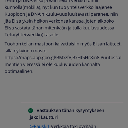
Telian ja DNA/Elisa ja vain telian verkko toimii
kunnolla(mökillä), nyt kun tuo yhteisverkko laajenee
Kuopioon ja DNA:n kuuluvuus luultavasti paranee, niin
jää Elisa yksin heikon verkonsa kanssa, joten aikooko
Elisa vastata tähän mitenkään ja tulla kuuluvuudessa
Telia(yhteisverkko) tasolle.
Tuohon telian mastoon kaivattaisiin myös Elisan laitteet,
sillä nykyinen masto
https://maps.app.goo.gl/BMxzfBJBxHt5Hr8m8 Puutossal
mentien vieressä ei ole kuuluvuuden kannalta
optimaalinen.
Vastauksen tähän kysymykseen
jakoi
Lautturi
@Pauski1
Verkkoja toki pyritään