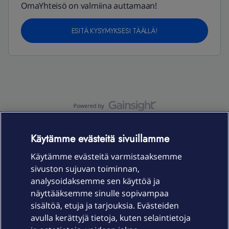
OmaYhteisö on valmiina auttamaan!
ESITÄ KYSYMYKSESI TÄÄLLÄ!
OmaYhteisö-käyttöehdot
Accessibility statement
Käytämme evästeitä sivuillamme
Käytämme evästeitä varmistaaksemme
sivuston sujuvan toiminnan,
Laitteet & liittymät
analysoidaksemme sen käyttöä ja
näyttääksemme sinulle sopivampaa
sisältöä, etuja ja tarjouksia. Evästeiden
Palvelut
avulla kerättyjä tietoja, kuten selaintietoja