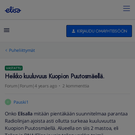
KIRJAUDU OMAYHTEISÖÖN
Puheliittymät
VASTATTU
Heikko kuuluvuus Kuopion Puutosmäellä.
Forum|Forum|4 years ago
2 kommenttia
Pauski1
P
Onko
Elisalla
​​​​​​ mitään pientäkään suunnitelmaa parantaa
Radiolinjan ajoista asti ollutta surkeaa kuuluvuutta
Kuopion Puutosmäellä. Alueella on siis 2 mastoa, eli