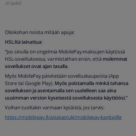
draakki
Olisikohan noista mitään apuja:
HSL:ltä lainattua:
“Jos sinulla on ongelmia MobilePay-maksujen käytössä
HSL-sovelluksessa, varmistathan ensin, että
molemmat
sovellukset ovat ajan tasalla.
Myös MobilePay päivitetään sovelluskaupoista (App
Store tai Google Play).
Myös poistamalla minkä tahansa
sovelluksen ja asentamalla sen uudelleen saa aina
uusimman version kyseisestä sovelluksesta käyttöösi.”
Voihan tuoltakin varmaan kysäistä, jos tarvis:
https://mobilepay.fi/asiakastuki/mobilepay-kayttajille