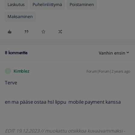
Laskutus
Puhelinliittymä
Poistaminen
Maksaminen
8 kommenttia
Vanhin ensin
Kimblez
Forum|Forum|2 years ago
K
Terve
en ma pääse ostaa hsl lippu mobile payment kanssa
EDIT 19.12.2023 // muokattu otsikkoa kuvaavammaksi -