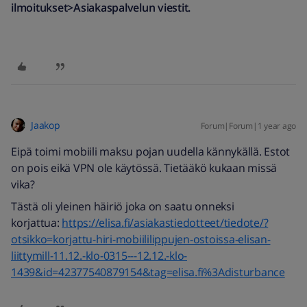
ilmoitukset>Asiakaspalvelun viestit.
Jaakop
Forum|Forum|1 year ago
Eipä toimi mobiili maksu pojan uudella kännykällä. Estot
on pois eikä VPN ole käytössä. Tietääkö kukaan missä
vika?
Tästä oli yleinen häiriö joka on saatu onneksi
korjattua:
https://elisa.fi/asiakastiedotteet/tiedote/?
otsikko=korjattu-hiri-mobiililippujen-ostoissa-elisan-
liittymill-11.12.-klo-0315---12.12.-klo-
1439&id=42377540879154&tag=elisa.fi%3Adisturbance