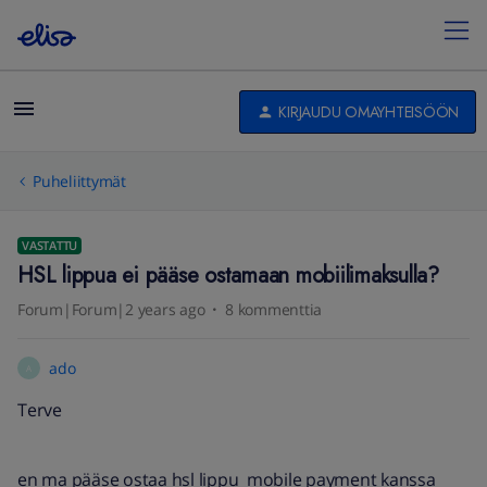
KIRJAUDU OMAYHTEISÖÖN
Puheliittymät
VASTATTU
HSL lippua ei pääse ostamaan mobiilimaksulla?
Forum|Forum|2 years ago
8 kommenttia
ado
A
Terve
en ma pääse ostaa hsl lippu mobile payment kanssa