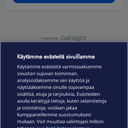
OmaYhteisö-käyttöehdot
Accessibility statement
Käytämme evästeitä sivuillamme
Käytämme evästeitä varmistaaksemme
sivuston sujuvan toiminnan,
Laitteet & liittymät
analysoidaksemme sen käyttöä ja
näyttääksemme sinulle sopivampaa
sisältöä, etuja ja tarjouksia. Evästeiden
Palvelut
avulla kerättyjä tietoja, kuten selaintietoja
ja ostotietoja, voidaan jakaa
Tuki
kumppaneillemme suostumuksesi
mukaan. Voit muuttaa valintojasi milloin