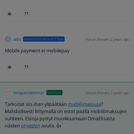
ado
Forum|Forum|2 years ago
KESKUSTELUN ALOITTAJA
A
Mobile payment ei mobilepay
Anspandeemus
Forum|Forum|2 years ago
VASTAUS
Tarkoitat siis ihan ylipäätään
mobiilimaksuja
?
Mahdollisesti liittymällä on estot päällä mobiilimaksujen
suhteen. Estoja pystyt muokkaamaan OmaElisasta
näiden
ohjeiden
avulla. 👍