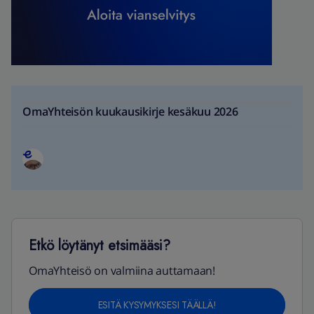
OmaYhteisön kuukausikirje kesäkuu 2026
Etkö löytänyt etsimääsi?
OmaYhteisö on valmiina auttamaan!
ESITÄ KYSYMYKSESI TÄÄLLÄ!