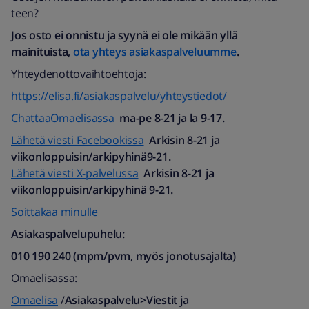
teen?
Jos osto ei onnistu ja syynä ei ole mikään yllä
mainituista,
ota yhteys asiakaspalveluumme
.
Yhteydenottovaihtoehtoja:
https://elisa.fi/asiakaspalvelu/yhteystiedot/
ChattaaOmaelisassa
ma-pe 8-21 ja la 9-17.
Lähetä viesti Facebookissa
Arkisin 8-21 ja
viikonloppuisin/arkipyhinä9-21.
Lähetä viesti X-palvelussa
Arkisin 8-21 ja
viikonloppuisin/arkipyhinä 9-21.
Soittakaa minulle
Asiakaspalvelupuhelu:
010 190 240 (mpm/pvm, myös jonotusajalta)​
Omaelisassa:
Omaelisa
/
Asiakaspalvelu>Viestit ja