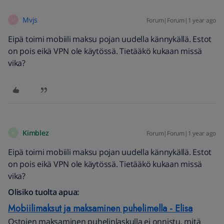
Mvjs
Forum|Forum|1 year ago
M
Eipä toimi mobiili maksu pojan uudella kännykällä. Estot
on pois eikä VPN ole käytössä. Tietääkö kukaan missä
vika?
Kimblez
Forum|Forum|1 year ago
K
Eipä toimi mobiili maksu pojan uudella kännykällä. Estot
on pois eikä VPN ole käytössä. Tietääkö kukaan missä
vika?
Olisiko tuolta apua:
Mobiilimaksut ja maksaminen puhelimella - Elisa
Ostojen maksaminen puhelinlaskulla ei onnistu, mitä