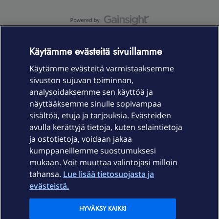
OmaYhteisö-käyttöehdot
Accessibility statement
Käytämme evästeitä sivuillamme
Käytämme evästeitä varmistaaksemme
sivuston sujuvan toiminnan,
Laitteet & liittymät
analysoidaksemme sen käyttöä ja
näyttääksemme sinulle sopivampaa
sisältöä, etuja ja tarjouksia. Evästeiden
Palvelut
avulla kerättyjä tietoja, kuten selaintietoja
ja ostotietoja, voidaan jakaa
Tuki
kumppaneillemme suostumuksesi
mukaan. Voit muuttaa valintojasi milloin
tahansa.
Lue lisää tietosuojasta ja
Ajankohtaista
evästeistä.
Elisa Oyj
HYVÄKSY KAIKKI