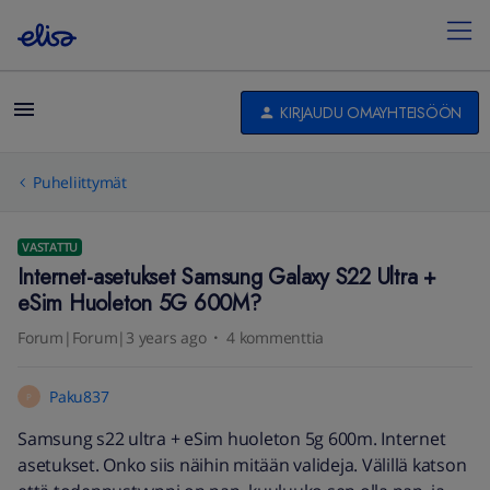
KIRJAUDU OMAYHTEISÖÖN
Puheliittymät
VASTATTU
Internet-asetukset Samsung Galaxy S22 Ultra +
eSim Huoleton 5G 600M?
Forum|Forum|3 years ago
4 kommenttia
Paku837
P
Samsung s22 ultra + eSim huoleton 5g 600m. Internet
asetukset. Onko siis näihin mitään valideja. Välillä katson