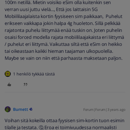
100m netillä. Mietin voisiko eSim olla kuitenkin sen
verran uusi juttu vielä..., Että jos laittaisin 5G
Mobiililaajalaista kortin fyysiseen sim paikkaan, Puhelut
erikseen vaikkapa jokin halpa 4g huoleton. Sillä pelkkää
rajatonta puhelu liittymää enää tuskin on. Joten puhelin
osaisi forced modella rajata mobiililaajakaista eri liittymä
/ puhelut eri liittymä. Vaikuttaa siltä että eSim on heikko
tai oikeastaan kaikki hieman taajaman ulkopuolella.
Maybe se vain on niin että parhaasta maksetaan paljon.
1 henkilö tykkää tästä
Burnett
Forum|Forum|3 years ago
Voihan sitä kokeilla ottaa fyysisen sim-kortin tuon esimin
tilalle ja testata. 🤔 Eroa ei toimivuudessa normaalisti