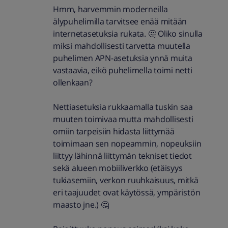
Hmm, harvemmin moderneilla
älypuhelimilla tarvitsee enää mitään
internetasetuksia rukata. 🤔 Oliko sinulla
miksi mahdollisesti tarvetta muutella
puhelimen APN-asetuksia ynnä muita
vastaavia, eikö puhelimella toimi netti
ollenkaan?
Nettiasetuksia rukkaamalla tuskin saa
muuten toimivaa mutta mahdollisesti
omiin tarpeisiin hidasta liittymää
toimimaan sen nopeammin, nopeuksiin
liittyy lähinnä liittymän tekniset tiedot
sekä alueen mobiiliverkko (etäisyys
tukiasemiin, verkon ruuhkaisuus, mitkä
eri taajuudet ovat käytössä, ympäristön
maasto jne.) 🤔