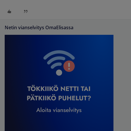
Netin vianselvitys OmaElisassa