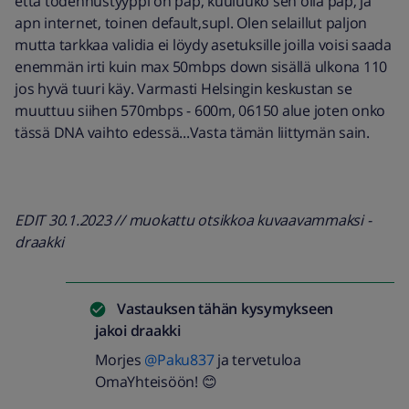
että todennustyyppi on pap, kuuluuko sen olla pap, ja
apn internet, toinen default,supl. Olen selaillut paljon
mutta tarkkaa validia ei löydy asetuksille joilla voisi saada
enemmän irti kuin max 50mbps down sisällä ulkona 110
jos hyvä tuuri käy. Varmasti Helsingin keskustan se
muuttuu siihen 570mbps - 600m, 06150 alue joten onko
tässä DNA vaihto edessä...Vasta tämän liittymän sain.
EDIT 30.1.2023 // muokattu otsikkoa kuvaavammaksi -
draakki
Vastauksen tähän kysymykseen
jakoi
draakki
Morjes
@Paku837
ja tervetuloa
OmaYhteisöön! 😊