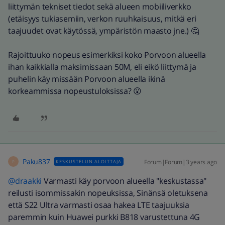
liittymän tekniset tiedot sekä alueen mobiiliverkko
(etäisyys tukiasemiin, verkon ruuhkaisuus, mitkä eri
taajuudet ovat käytössä, ympäristön maasto jne.) 🤔
Rajoittuuko nopeus esimerkiksi koko Porvoon alueella
ihan kaikkialla maksimissaan 50M, eli eikö liittymä ja
puhelin käy missään Porvoon alueella ikinä
korkeammissa nopeustuloksissa? 😮
Paku837
Forum|Forum|3 years ago
KESKUSTELUN ALOITTAJA
P
@draakki
Varmasti käy porvoon alueella "keskustassa"
reilusti isommissakin nopeuksissa, Sinänsä oletuksena
että S22 Ultra varmasti osaa hakea LTE taajuuksia
paremmin kuin Huawei purkki B818 varustettuna 4G