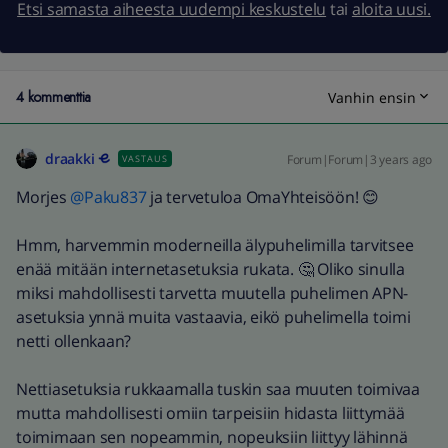
Etsi samasta aiheesta uudempi keskustelu
tai
aloita uusi.
4 kommenttia
Vanhin ensin
draakki
Forum|Forum|3 years ago
VASTAUS
Morjes
@Paku837
ja tervetuloa OmaYhteisöön! 😊
Hmm, harvemmin moderneilla älypuhelimilla tarvitsee
enää mitään internetasetuksia rukata. 🤔 Oliko sinulla
miksi mahdollisesti tarvetta muutella puhelimen APN-
asetuksia ynnä muita vastaavia, eikö puhelimella toimi
netti ollenkaan?
Nettiasetuksia rukkaamalla tuskin saa muuten toimivaa
mutta mahdollisesti omiin tarpeisiin hidasta liittymää
toimimaan sen nopeammin, nopeuksiin liittyy lähinnä