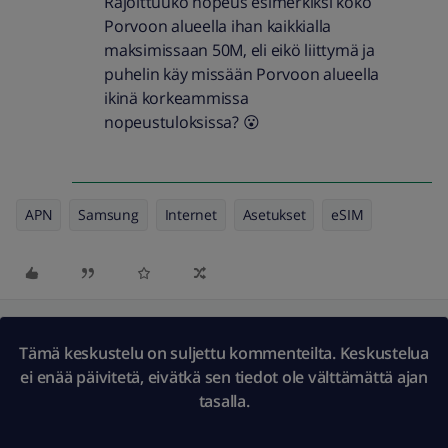
Rajoittuuko nopeus esimerkiksi koko
Porvoon alueella ihan kaikkialla
maksimissaan 50M, eli eikö liittymä ja
puhelin käy missään Porvoon alueella
ikinä korkeammissa
nopeustuloksissa? 😮
APN
Samsung
Internet
Asetukset
eSIM
Tämä keskustelu on suljettu kommenteilta. Keskustelua
ei enää päivitetä, eivätkä sen tiedot ole välttämättä ajan
tasalla.