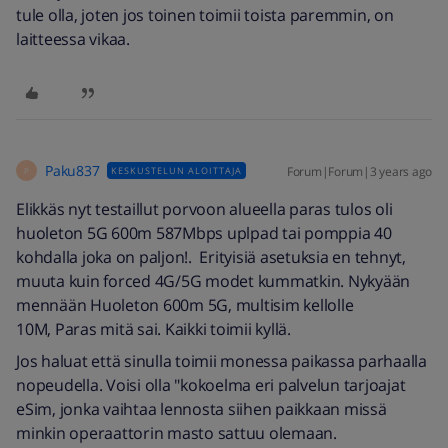
tule olla, joten jos toinen toimii toista paremmin, on
laitteessa vikaa.
Paku837
Forum|Forum|3 years ago
KESKUSTELUN ALOITTAJA
P
Elikkäs nyt testaillut porvoon alueella paras tulos oli
huoleton 5G 600m 587Mbps uplpad tai pomppia 40
kohdalla joka on paljon!. Erityisiä asetuksia en tehnyt,
muuta kuin forced 4G/5G modet kummatkin. Nykyään
mennään Huoleton 600m 5G, multisim kellolle
10M, Paras mitä sai. Kaikki toimii kyllä.
Jos haluat että sinulla toimii monessa paikassa parhaalla
nopeudella. Voisi olla "kokoelma eri palvelun tarjoajat
eSim, jonka vaihtaa lennosta siihen paikkaan missä
minkin operaattorin masto sattuu olemaan.