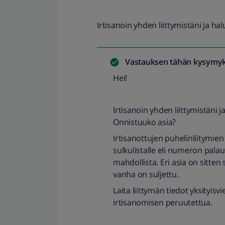
Irtisanoin yhden liittymistäni ja ha
Vastauksen tähän kysymyk
Hei!
Irtisanoin yhden liittymistäni j
Onnistuuko asia?
Irtisanottujen puhelinliitymie
sulkulistalle eli numeron pala
mahdollista. Eri asia on sitten
vanha on suljettu.
Laita liittymän tiedot yksityisvi
irtisanomisen peruutettua.