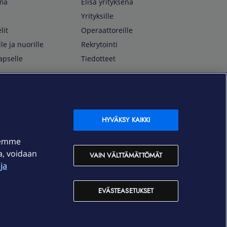
lma
Elisa yrityksenä
Yrityksille
lit
Operaattoreille
lle ja nuorille
Rekrytointi
apselle
Tiedotteet
In English
isan asiakkaille
Customer Service
OmaElisa Self Service
HYVÄKSY KAIKKI
Moving to Finland
semme
Elisa Corporation
ja, voidaan
VAIN VÄLTTÄMÄTTÖMÄT
ja
På Svenska
Kundtjänst
EVÄSTEASETUKSET
OmaElisa självbetjäning