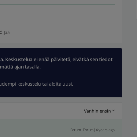
Jaa
 Keskustelua ei enää päivitetä, eivätkä sen tiedot
ämättä ajan tasalla.
uudempi keskustelu
tai
aloita uusi.
Vanhin ensin
Forum|Forum|4 years ago