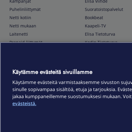
Kampanjat
Elisa Viihde
Puhelinliittymät
Suoratoistopalvelut
Netti kotiin
Bookbeat
Netti mukaan
Kaapeli-TV
Laitenetti
Elisa Tietoturva
Prepaid-liittymät
Kodin Tietoturva
Puhelimet ja tarvikkeet
Mobiilivarmenne
Tietotekniikka
Kuka soittaa
Pelaaminen
Sähköpostipalvelu
Käytämme evästeitä sivuillamme
TV & audio
Elisa Kotiverkko
Käytämme evästeitä varmistaaksemme sivuston suju
Kodinkoneet
Elisa Pilvilinna
sinulle sopivampaa sisältöä, etuja ja tarjouksia. Eväste
Kamerat ja dronet
Elisa Laiteturva
jakaa kumppaneillemme suostumuksesi mukaan. Voit m
Kellot ja rannekkeet
Elisa Rinnakkaisliittymä
evästeistä.
Älykoti
Elisa Kotiturva -hälytys
Elisa Vaihtoetu
Elisa Kotiakku
Sopimusehdot
Tietosuoja
Saavutettavuus
Evästeasetukset
Tekijänoikeud