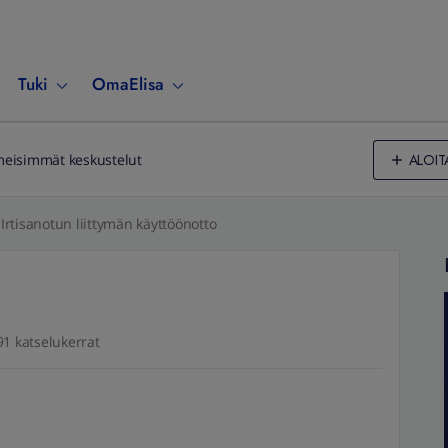
Tuki
OmaElisa
ALOIT
meisimmät keskustelut
Irtisanotun liittymän käyttöönotto
91 katselukerrat