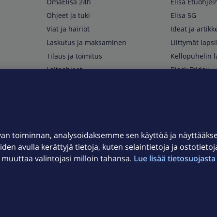
OmaElisa 24h
Elisa Etuohje
Ohjeet ja tuki
Elisa 5G
Viat ja häiriöt
Ideat ja artikke
Laskutus ja maksaminen
Liittymät lapsi
Tilaus ja toimitus
Kellopuhelin l
Laiteohjeet
Black Friday
Asiakaspalvelun yhteystiedot
Huippuetuja El
Soita Omagurulle
OmaYhteisö
Myymälät ja myyntipisteet
van toiminnan, analysoidaksemme sen käyttöä ja näyttääk
Kuuluvuuskartta
iden avulla kerättyjä tietoja, kuten selaintietoja ja ostotieto
Asiakastiedotteet
uuttaa valintojasi milloin tahansa.
Lue lisää tietosuojasta 
t
OmaElisa-sovellus
järjestelmä
Kirjaudu sähköpostiin
et © 2026 Elisa Oyj.