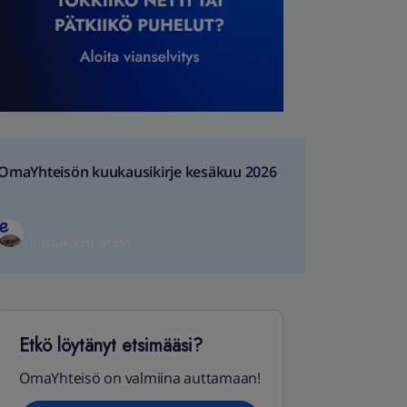
OmaYhteisön kuukausikirje kesäkuu 2026
1 kuukausi sitten
Etkö löytänyt etsimääsi?
OmaYhteisö on valmiina auttamaan!