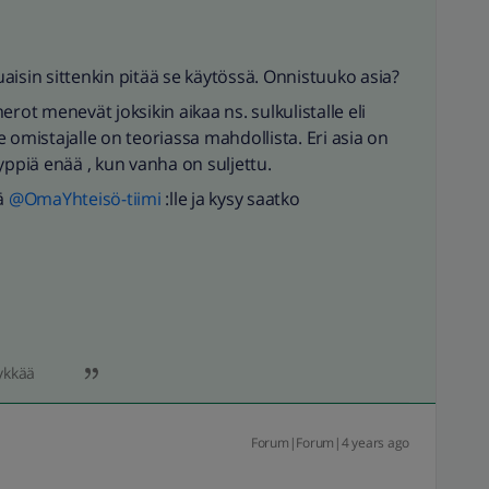
luaisin sittenkin pitää se käytössä. Onnistuuko asia?
rot menevät joksikin aikaa ns. sulkulistalle eli
mistajalle on teoriassa mahdollista. Eri asia on
yppiä enää , kun vanha on suljettu.
lä
@OmaYhteisö-tiimi
:lle ja kysy saatko
ykkää
Forum|Forum|4 years ago