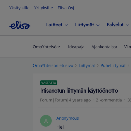
Yksityisille
Yrityksille
Elisa Oyj
Laitteet
Liittymät
Palvelut
OmaYhteisö
Ideapaja
Ajankohtaista
Vii
OmaYhteisön etusivu
Liittymät
Puheliittymät
VASTATTU
Irtisanotun liittymän käyttöönotto
Forum|Forum|4 years ago
2 kommenttia
3
Anonymous
A
Hei!