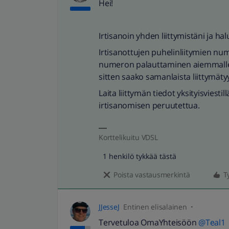
Hei!
Irtisanoin yhden liittymistäni ja ha
Irtisanottujen puhelinliitymien nume
numeron palauttaminen aiemmalle o
sitten saako samanlaista liittymäty
Laita liittymän tiedot yksityisviestil
irtisanomisen peruutettua.
Korttelikuitu VDSL
1 henkilö tykkää tästä
Poista vastausmerkintä
T
JJesseJ
Entinen elisalainen
Tervetuloa OmaYhteisöön
@Teal1