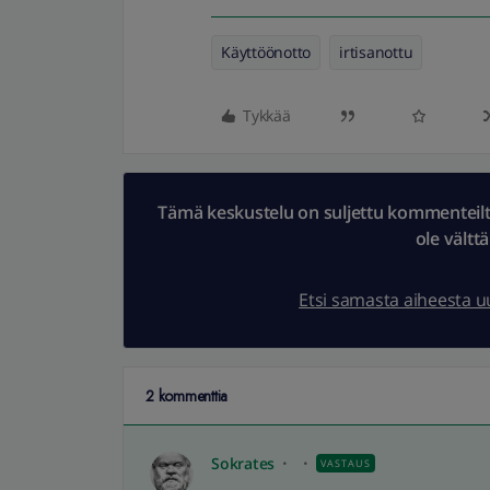
Käyttöönotto
irtisanottu
Tykkää
Tämä keskustelu on suljettu kommenteilta.
ole vältt
Etsi samasta aiheesta 
2 kommenttia
Sokrates
VASTAUS