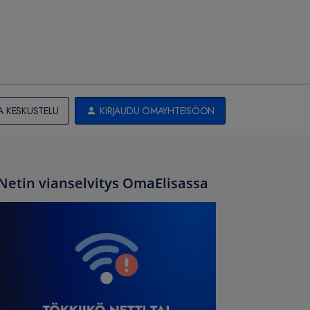
A KESKUSTELU
KIRJAUDU OMAYHTEISÖÖN
Netin vianselvitys OmaElisassa