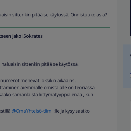
luaisin sittenkin pitää se käytössä. Onnistuuko asia?
seen jakoi
Sokrates
a haluaisin sittenkin pitää se käytössä.
n numerot menevät joksikin aikaa ns.
uttaminen aiemmalle omistajalle on teoriassa
 saako samanlaista liittymätyyppiä enää , kun
estillä
@OmaYhteisö-tiimi
:lle ja kysy saatko