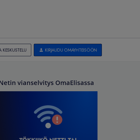
A KESKUSTELU
KIRJAUDU OMAYHTEISÖÖN
Netin vianselvitys OmaElisassa