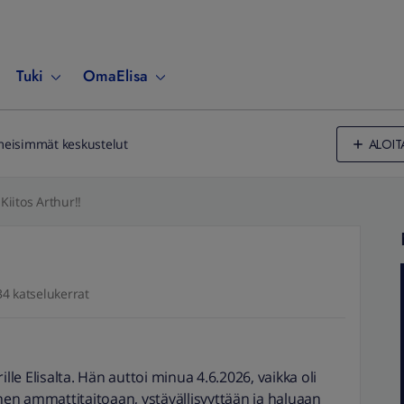
Tuki
OmaElisa
ALOIT
meisimmät keskustelut
Kiitos Arthur!!
34 katselukerrat
lle Elisalta. Hän auttoi minua 4.6.2026, vaikka oli
änen ammattitaitoaan, ystävällisyyttään ja haluaan