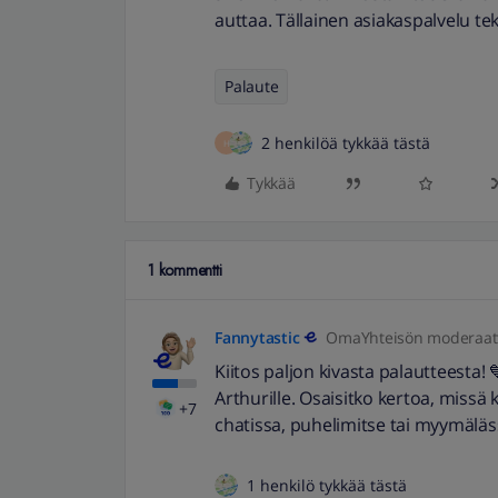
auttaa. Tällainen asiakaspalvelu te
Palaute
2 henkilöä tykkää tästä
H
Tykkää
1 kommentti
Fannytastic
OmaYhteisön moderaatt
Kiitos paljon kivasta palautteesta! 
Arthurille. Osaisitko kertoa, missä
+7
chatissa, puhelimitse tai myymäläs
1 henkilö tykkää tästä