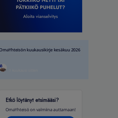
OmaYhteisön kuukausikirje kesäkuu 2026
1 kuukausi sitten
Etkö löytänyt etsimääsi?
OmaYhteisö on valmiina auttamaan!