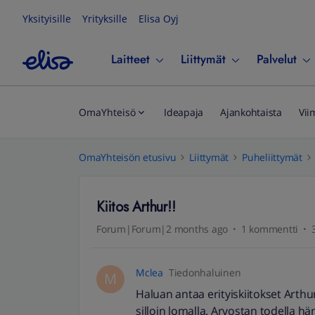
Yksityisille
Yrityksille
Elisa Oyj
Laitteet
Liittymät
Palvelut
OmaYhteisö
Ideapaja
Ajankohtaista
Vii
OmaYhteisön etusivu
Liittymät
Puheliittymät
Kiitos Arthur!!
Forum|Forum|2 months ago
1 kommentti
Mclea
Tiedonhaluinen
M
Haluan antaa erityiskiitokset Arthuri
silloin lomalla. Arvostan todella h