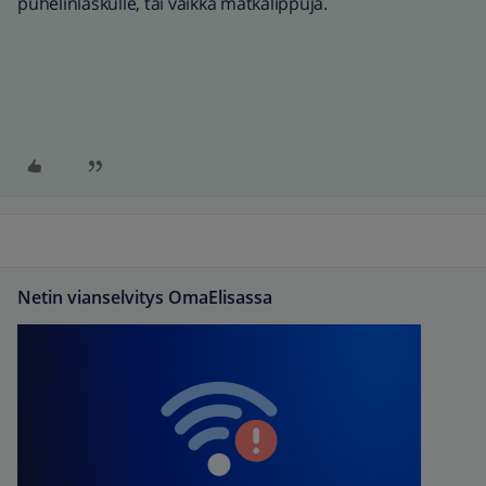
puhelinlaskulle, tai vaikka matkalippuja.
Netin vianselvitys OmaElisassa