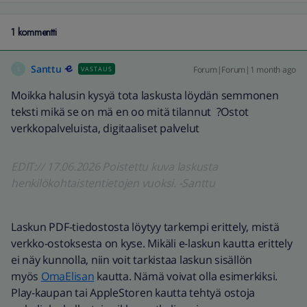
1 kommentti
Santtu
Forum|Forum|1 month ago
VASTAUS
S
Moikka halusin kysyä tota laskusta löydän semmonen
teksti mikä se on mä en oo mitä tilannut ?Ostot
verkkopalveluista, digitaaliset palvelut
EDIT:// 17.06.2026 Poistettu kuva laskusta
henkilökohtaistentietojen vuoksi. -Santtu
Laskun PDF-tiedostosta löytyy tarkempi erittely, mistä
verkko-ostoksesta on kyse. Mikäli e-laskun kautta erittely
ei näy kunnolla, niin voit tarkistaa laskun sisällön
myös
OmaElisan
kautta. Nämä voivat olla esimerkiksi.
Play-kaupan tai AppleStoren kautta tehtyä ostoja