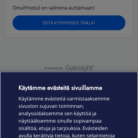
OmaYhteisö on valmiina auttamaan!
ESITÄ KYSYMYKSESI TÄÄLLÄ!
OmaYhteisö-käyttöehdot
Accessibility statement
Käytämme evästeitä sivuillamme
Käytämme evästeitä varmistaaksemme
sivuston sujuvan toiminnan,
Laitteet & liittymät
analysoidaksemme sen käyttöä ja
näyttääksemme sinulle sopivampaa
sisältöä, etuja ja tarjouksia. Evästeiden
Palvelut
avulla kerättyjä tietoja, kuten selaintietoja