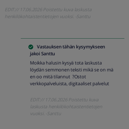
EDIT:// 17.06.2026 Poistettu kuva laskusta
henkilökohtaistentietojen vuoksi. -Santtu
Vastauksen tähän kysymykseen
jakoi
Santtu
Moikka halusin kysyä tota laskusta
löydän semmonen teksti mikä se on mä
en oo mitä tilannut ?Ostot
verkkopalveluista, digitaaliset palvelut
EDIT:// 17.06.2026 Poistettu kuva
laskusta henkilökohtaistentietojen
vuoksi. -Santtu