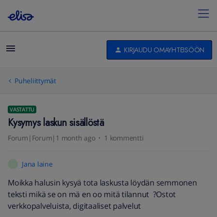
KIRJAUDU OMAYHTEISÖÖN
Puheliittymät
VASTATTU
Kysymys laskun sisällöstä
Forum|Forum|1 month ago
1 kommentti
Jana laine
J
Moikka halusin kysyä tota laskusta löydän semmonen
teksti mikä se on mä en oo mitä tilannut ?Ostot
verkkopalveluista, digitaaliset palvelut